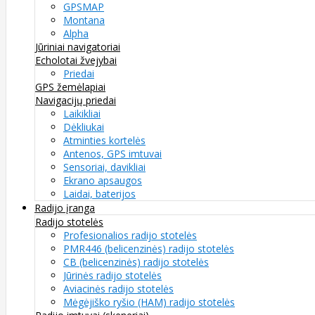
GPSMAP
Montana
Alpha
Jūriniai navigatoriai
Echolotai žvejybai
Priedai
GPS žemėlapiai
Navigacijų priedai
Laikikliai
Dėkliukai
Atminties kortelės
Antenos, GPS imtuvai
Sensoriai, davikliai
Ekrano apsaugos
Laidai, baterijos
Radijo įranga
Radijo stotelės
Profesionalios radijo stotelės
PMR446 (belicenzinės) radijo stotelės
CB (belicenzinės) radijo stotelės
Jūrinės radijo stotelės
Aviacinės radijo stotelės
Mėgėjiško ryšio (HAM) radijo stotelės