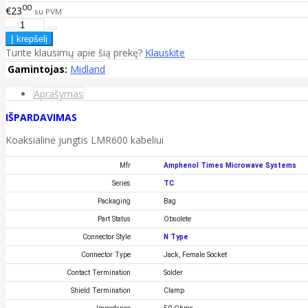
00
€23
su PVM
Turite klausimų apie šią prekę?
Klauskite
Gamintojas:
Midland
Aprašymas
IŠPARDAVIMAS
Koaksialinė jungtis LMR600 kabeliui
Mfr
Amphenol Times Microwave Systems
Series
TC
Packaging
Bag
Part Status
Obsolete
Connector Style
N Type
Connector Type
Jack, Female Socket
Contact Termination
Solder
Shield Termination
Clamp