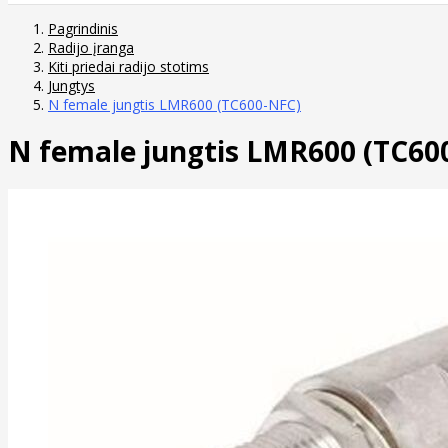
Pagrindinis
Radijo įranga
Kiti priedai radijo stotims
Jungtys
N female jungtis LMR600 (TC600-NFC)
N female jungtis LMR600 (TC60