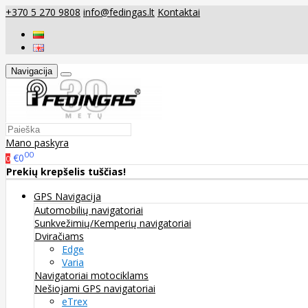
+370 5 270 9808
info@fedingas.lt
Kontaktai
Navigacija
Mano paskyra
00
€0
0
Prekių krepšelis tuščias!
GPS Navigacija
Automobilių navigatoriai
Sunkvežimių/Kemperių navigatoriai
Dviračiams
Edge
Varia
Navigatoriai motociklams
Nešiojami GPS navigatoriai
eTrex