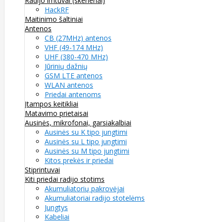
Radijo imtuvai (skeneriai)
HackRF
Maitinimo šaltiniai
Antenos
CB (27MHz) antenos
VHF (49-174 MHz)
UHF (380-470 MHz)
Jūrinių dažnių
GSM LTE antenos
WLAN antenos
Priedai antenoms
Įtampos keitikliai
Matavimo prietaisai
Ausinės, mikrofonai, garsiakalbiai
Ausinės su K tipo jungtimi
Ausinės su L tipo jungtimi
Ausinės su M tipo jungtimi
Kitos prekės ir priedai
Stiprintuvai
Kiti priedai radijo stotims
Akumuliatorių pakrovėjai
Akumuliatoriai radijo stotelėms
Jungtys
Kabeliai