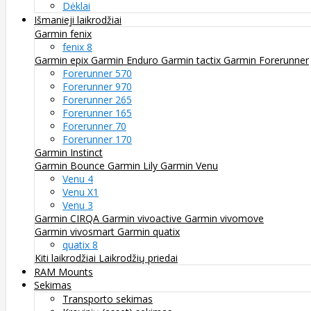
Dėklai
Išmanieji laikrodžiai
Garmin fenix
fenix 8
Garmin epix
Garmin Enduro
Garmin tactix
Garmin Forerunner
Forerunner 570
Forerunner 970
Forerunner 265
Forerunner 165
Forerunner 70
Forerunner 170
Garmin Instinct
Garmin Bounce
Garmin Lily
Garmin Venu
Venu 4
Venu X1
Venu 3
Garmin CIRQA
Garmin vivoactive
Garmin vivomove
Garmin vivosmart
Garmin quatix
quatix 8
Kiti laikrodžiai
Laikrodžių priedai
RAM Mounts
Sekimas
Transporto sekimas