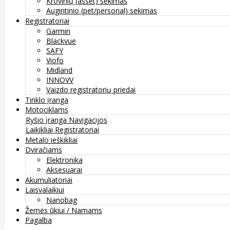
Krovinių (asset) sekimas
Augintinio (pet/personal) sekimas
Registratoriai
Garmin
Blackvue
SAFY
Viofo
Midland
INNOVV
Vaizdo registratorių priedai
Tinklo įranga
Motociklams
Ryšio įranga
Navigacijos
Laikikliai
Registratoriai
Metalo ieškikliai
Dviračiams
Elektronika
Aksesuarai
Akumuliatoriai
Laisvalaikiui
Nanobag
Žemės ūkiui / Namams
Pagalba