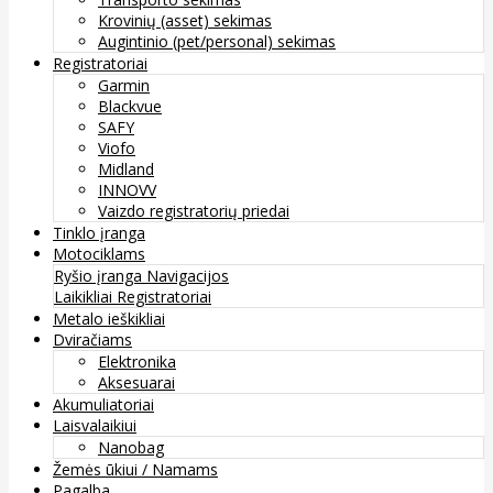
Krovinių (asset) sekimas
Augintinio (pet/personal) sekimas
Registratoriai
Garmin
Blackvue
SAFY
Viofo
Midland
INNOVV
Vaizdo registratorių priedai
Tinklo įranga
Motociklams
Ryšio įranga
Navigacijos
Laikikliai
Registratoriai
Metalo ieškikliai
Dviračiams
Elektronika
Aksesuarai
Akumuliatoriai
Laisvalaikiui
Nanobag
Žemės ūkiui / Namams
Pagalba