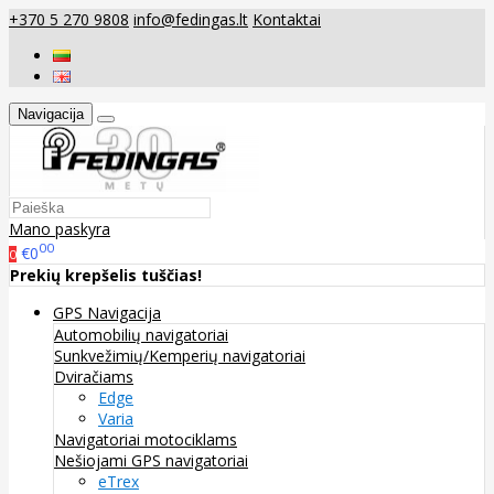
+370 5 270 9808
info@fedingas.lt
Kontaktai
Navigacija
Mano paskyra
00
€0
0
Prekių krepšelis tuščias!
GPS Navigacija
Automobilių navigatoriai
Sunkvežimių/Kemperių navigatoriai
Dviračiams
Edge
Varia
Navigatoriai motociklams
Nešiojami GPS navigatoriai
eTrex