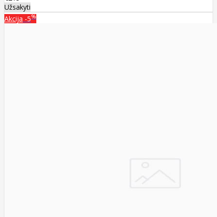
Užsakyti
%
Akcija
-5