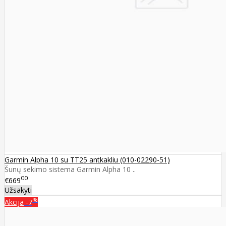
Garmin Alpha 10 su TT25 antkakliu (010-02290-51)
Šunų sekimo sistema Garmin Alpha 10 ..
00
€669
Užsakyti
%
Akcija
-7