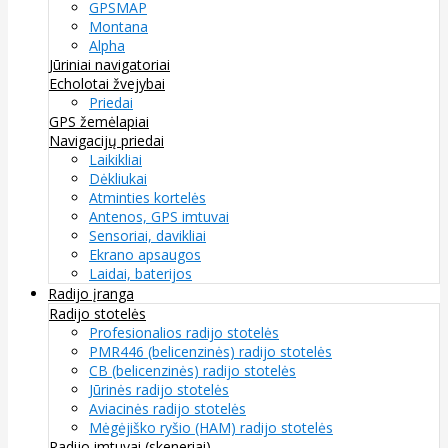
GPSMAP
Montana
Alpha
Jūriniai navigatoriai
Echolotai žvejybai
Priedai
GPS žemėlapiai
Navigacijų priedai
Laikikliai
Dėkliukai
Atminties kortelės
Antenos, GPS imtuvai
Sensoriai, davikliai
Ekrano apsaugos
Laidai, baterijos
Radijo įranga
Radijo stotelės
Profesionalios radijo stotelės
PMR446 (belicenzinės) radijo stotelės
CB (belicenzinės) radijo stotelės
Jūrinės radijo stotelės
Aviacinės radijo stotelės
Mėgėjiško ryšio (HAM) radijo stotelės
Radijo imtuvai (skeneriai)