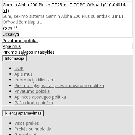
Garmin Alpha 200 Plus + TT25 + LT TOPO Offroad (010-04014-
51)
Šunų sekimo sistema Garmin Alpha 200 Plus su antkakliu ir LT
Offroad žemėlapiu ..
00
€873
Užsakyti
Privatumo politika
Apie mus
Pirkimo sąlygos ir taisyklės
Informacija
DUK
Apie mus
Informacija klientams
Pirkimo sąlygos, taisyklės ir privatumo politika
Privatumo politika
Aplinkos apsaugos politika
Pašto kodų paieška
Klientų aptarnavimas
Visos prekės
Prekės su nuolaida
Gamintojai