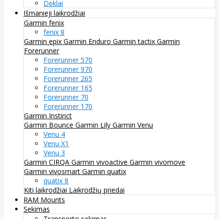
Dėklai
Išmanieji laikrodžiai
Garmin fenix
fenix 8
Garmin epix
Garmin Enduro
Garmin tactix
Garmin
Forerunner
Forerunner 570
Forerunner 970
Forerunner 265
Forerunner 165
Forerunner 70
Forerunner 170
Garmin Instinct
Garmin Bounce
Garmin Lily
Garmin Venu
Venu 4
Venu X1
Venu 3
Garmin CIRQA
Garmin vivoactive
Garmin vivomove
Garmin vivosmart
Garmin quatix
quatix 8
Kiti laikrodžiai
Laikrodžių priedai
RAM Mounts
Sekimas
Transporto sekimas