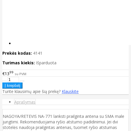
Prekės kodas:
4141
Turimas kiekis:
Išparduota
99
€13
su PVM
Turite klausimų apie šią prekę?
Klauskite
Aprašymas
NAGOYA/RETEVIS NA-771 lanksti prailginta antena su SMA male
jungtimi. Rekomenduojama ryšio atstumo padidinimui. Jei dvi
stotelės naudoja prailgintas antenas, tuomet ryšio atstumas