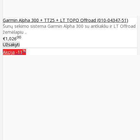
Garmin Alpha 300 + TT25 + LT TOPO Offroad (010-04347-51)
Šunų sekimo sistema Garmin Alpha 300 su antkakliu ir LT Offroad
žemėlapiu ..
00
€1,026
Užsakyti
%
Akcija
-11