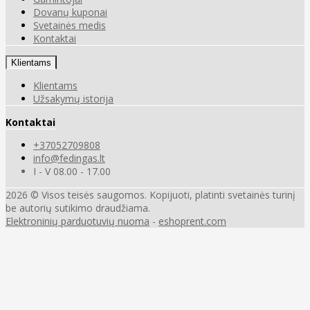
Dovanų kuponai
Svetainės medis
Kontaktai
Klientams
Klientams
Užsakymų istorija
Kontaktai
+37052709808
info@fedingas.lt
I - V 08.00 - 17.00
2026 © Visos teisės saugomos. Kopijuoti, platinti svetainės turinį
be autorių sutikimo draudžiama.
Elektroninių parduotuvių nuoma
-
eshoprent.com