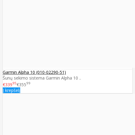
Garmin Alpha 10 (010-02290-51)
Šunų sekimo sistema Garmin Alpha 10 ..
95
99
€339
€355
Į krepšelį