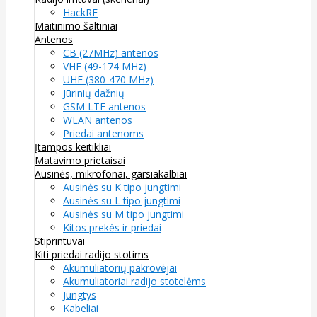
HackRF
Maitinimo šaltiniai
Antenos
CB (27MHz) antenos
VHF (49-174 MHz)
UHF (380-470 MHz)
Jūrinių dažnių
GSM LTE antenos
WLAN antenos
Priedai antenoms
Įtampos keitikliai
Matavimo prietaisai
Ausinės, mikrofonai, garsiakalbiai
Ausinės su K tipo jungtimi
Ausinės su L tipo jungtimi
Ausinės su M tipo jungtimi
Kitos prekės ir priedai
Stiprintuvai
Kiti priedai radijo stotims
Akumuliatorių pakrovėjai
Akumuliatoriai radijo stotelėms
Jungtys
Kabeliai