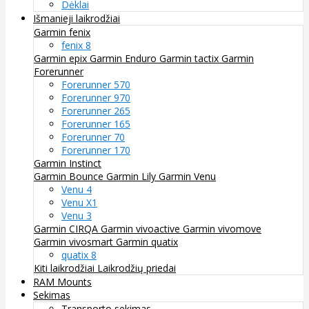
Dėklai
Išmanieji laikrodžiai
Garmin fenix
fenix 8
Garmin epix
Garmin Enduro
Garmin tactix
Garmin
Forerunner
Forerunner 570
Forerunner 970
Forerunner 265
Forerunner 165
Forerunner 70
Forerunner 170
Garmin Instinct
Garmin Bounce
Garmin Lily
Garmin Venu
Venu 4
Venu X1
Venu 3
Garmin CIRQA
Garmin vivoactive
Garmin vivomove
Garmin vivosmart
Garmin quatix
quatix 8
Kiti laikrodžiai
Laikrodžių priedai
RAM Mounts
Sekimas
Transporto sekimas