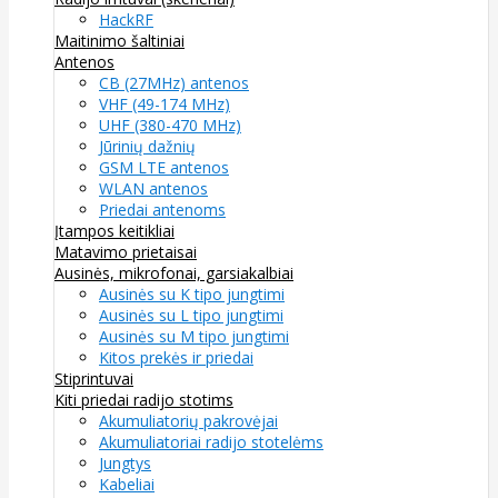
HackRF
Maitinimo šaltiniai
Antenos
CB (27MHz) antenos
VHF (49-174 MHz)
UHF (380-470 MHz)
Jūrinių dažnių
GSM LTE antenos
WLAN antenos
Priedai antenoms
Įtampos keitikliai
Matavimo prietaisai
Ausinės, mikrofonai, garsiakalbiai
Ausinės su K tipo jungtimi
Ausinės su L tipo jungtimi
Ausinės su M tipo jungtimi
Kitos prekės ir priedai
Stiprintuvai
Kiti priedai radijo stotims
Akumuliatorių pakrovėjai
Akumuliatoriai radijo stotelėms
Jungtys
Kabeliai