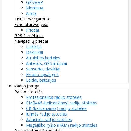
GPSMAP
Montana
Alpha
Jūriniai navigatoriai
Echolotai žvejybai
Priedai
GPS žemėlapiai
Navigacijų priedai
Laikikliai
Dėkliukai
Atminties kortelės
Antenos, GPS imtuvai
Sensoriai, davikliai
Ekrano apsaugos
Laidai, baterijos
Radijo įranga
Radijo stotelės
Profesionalios radijo stotelės
PMR446 (belicenzinės) radijo stotelės
CB (belicenzinės) radijo stotelės
Jūrinės radijo stotelės
Aviacinės radijo stotelės
Mėgėjiško ryšio (HAM) radijo stotelės
Radijo imtuvai (skeneriai)