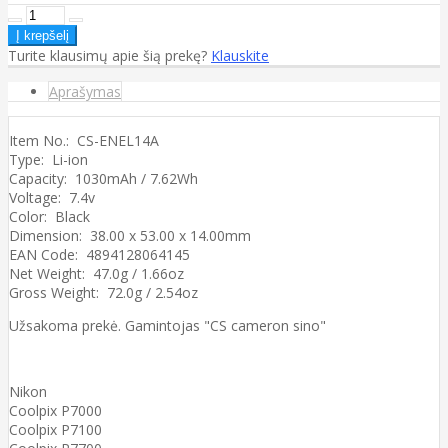
Turite klausimų apie šią prekę?
Klauskite
Aprašymas
Item No.: CS-ENEL14A
Type: Li-ion
Capacity: 1030mAh / 7.62Wh
Voltage: 7.4v
Color: Black
Dimension: 38.00 x 53.00 x 14.00mm
EAN Code: 4894128064145
Net Weight: 47.0g / 1.66oz
Gross Weight: 72.0g / 2.54oz
Užsakoma prekė. Gamintojas "CS cameron sino"
Nikon
Coolpix P7000
Coolpix P7100