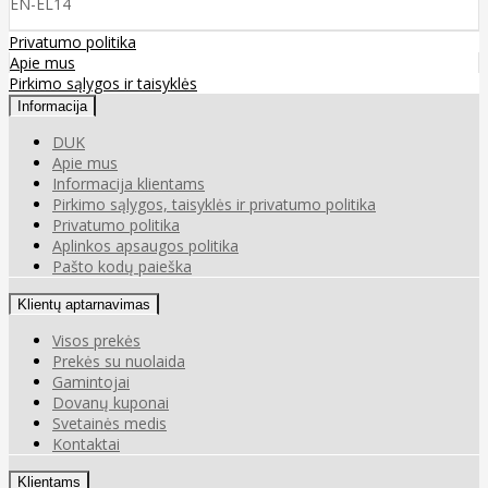
EN-EL14
Privatumo politika
Apie mus
Pirkimo sąlygos ir taisyklės
Informacija
DUK
Apie mus
Informacija klientams
Pirkimo sąlygos, taisyklės ir privatumo politika
Privatumo politika
Aplinkos apsaugos politika
Pašto kodų paieška
Klientų aptarnavimas
Visos prekės
Prekės su nuolaida
Gamintojai
Dovanų kuponai
Svetainės medis
Kontaktai
Klientams