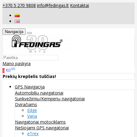
+370 5 270 9808
info@fedingas.lt
Kontaktai
Navigacija
Mano paskyra
00
€0
0
Prekių krepšelis tuščias!
GPS Navigacija
Automobilių navigatoriai
Sunkvežimių/Kemperių navigatoriai
Dviračiams
Edge
Varia
Navigatoriai motociklams
Nešiojami GPS navigatoriai
eTrex