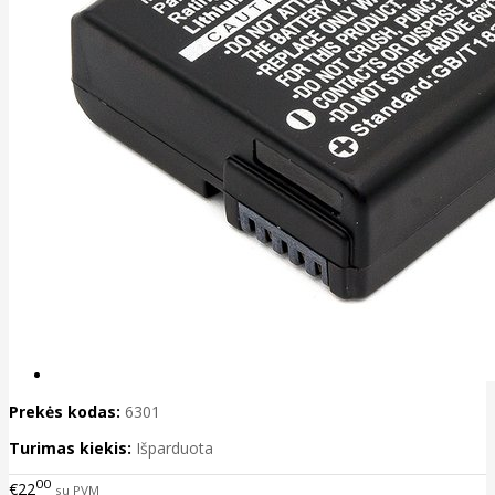
Prekės kodas:
6301
Turimas kiekis:
Išparduota
00
€22
su PVM