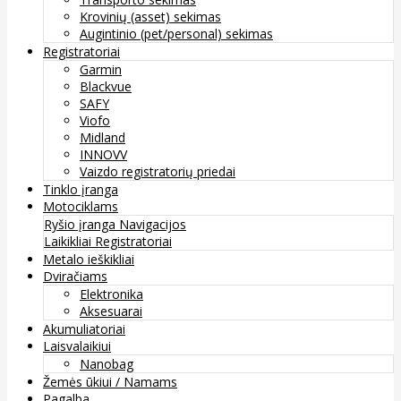
Krovinių (asset) sekimas
Augintinio (pet/personal) sekimas
Registratoriai
Garmin
Blackvue
SAFY
Viofo
Midland
INNOVV
Vaizdo registratorių priedai
Tinklo įranga
Motociklams
Ryšio įranga
Navigacijos
Laikikliai
Registratoriai
Metalo ieškikliai
Dviračiams
Elektronika
Aksesuarai
Akumuliatoriai
Laisvalaikiui
Nanobag
Žemės ūkiui / Namams
Pagalba