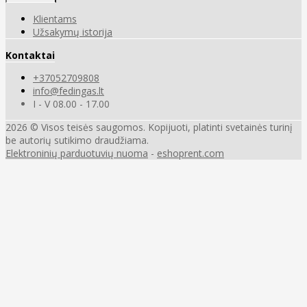
Klientams
Užsakymų istorija
Kontaktai
+37052709808
info@fedingas.lt
I - V 08.00 - 17.00
2026 © Visos teisės saugomos. Kopijuoti, platinti svetainės turinį
be autorių sutikimo draudžiama.
Elektroninių parduotuvių nuoma
-
eshoprent.com