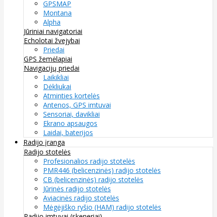
GPSMAP
Montana
Alpha
Jūriniai navigatoriai
Echolotai žvejybai
Priedai
GPS žemėlapiai
Navigacijų priedai
Laikikliai
Dėkliukai
Atminties kortelės
Antenos, GPS imtuvai
Sensoriai, davikliai
Ekrano apsaugos
Laidai, baterijos
Radijo įranga
Radijo stotelės
Profesionalios radijo stotelės
PMR446 (belicenzinės) radijo stotelės
CB (belicenzinės) radijo stotelės
Jūrinės radijo stotelės
Aviacinės radijo stotelės
Mėgėjiško ryšio (HAM) radijo stotelės
Radijo imtuvai (skeneriai)