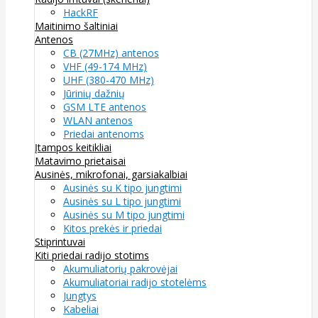
HackRF
Maitinimo šaltiniai
Antenos
CB (27MHz) antenos
VHF (49-174 MHz)
UHF (380-470 MHz)
Jūrinių dažnių
GSM LTE antenos
WLAN antenos
Priedai antenoms
Įtampos keitikliai
Matavimo prietaisai
Ausinės, mikrofonai, garsiakalbiai
Ausinės su K tipo jungtimi
Ausinės su L tipo jungtimi
Ausinės su M tipo jungtimi
Kitos prekės ir priedai
Stiprintuvai
Kiti priedai radijo stotims
Akumuliatorių pakrovėjai
Akumuliatoriai radijo stotelėms
Jungtys
Kabeliai