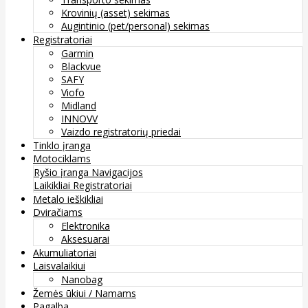
Krovinių (asset) sekimas
Augintinio (pet/personal) sekimas
Registratoriai
Garmin
Blackvue
SAFY
Viofo
Midland
INNOVV
Vaizdo registratorių priedai
Tinklo įranga
Motociklams
Ryšio įranga
Navigacijos
Laikikliai
Registratoriai
Metalo ieškikliai
Dviračiams
Elektronika
Aksesuarai
Akumuliatoriai
Laisvalaikiui
Nanobag
Žemės ūkiui / Namams
Pagalba