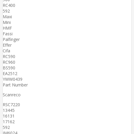
RC400
592
Maxi
Mini
HMF
Fassi
Palfinger
Effer
Cifa
RC590
RC960
BS590
EA2512
YWW0439
Part Number
Scanreco
RSC7220
13445
16131
17162
592
IM6024