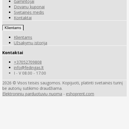
Gamintojai
Dovanų kuponai
Svetainės medis
Kontaktai
Klientams
Klientams
Užsakymų istorija
Kontaktai
+37052709808
info@fedingas.lt
I - V 08.00 - 17.00
2026 © Visos teisės saugomos. Kopijuoti, platinti svetainės turinį
be autorių sutikimo draudžiama.
Elektroninių parduotuvių nuoma
-
eshoprent.com