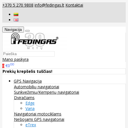
+370 5 270 9808
info@fedingas.lt
Kontaktai
Navigacija
Mano paskyra
00
€0
0
Prekių krepšelis tuščias!
GPS Navigacija
Automobilių navigatoriai
Sunkvežimių/Kemperių navigatoriai
Dviračiams
Edge
Varia
Navigatoriai motociklams
Nešiojami GPS navigatoriai
eTrex