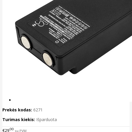
Prekės kodas:
6271
Turimas kiekis:
Išparduota
00
€29
su PVM