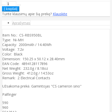
Turite klausimų apie šią prekę?
Klauskite
Aprašymas
Item No.: CS-RBS950BL
Type: Ni-MH
Capacity: 2000mAh / 14.40Wh
Voltage: 7.2v
Color: Black
Dimension: 150.25 x 50.12 x 28.40mm
EAN Code: 4894128117896
Net Weight: 232.0g / 8.18oz
Gross Weight: 412.0g / 14.53oz
Remark: 2 Electrical Contacts
Užsakoma prekė. Gamintojas "CS cameron sino"
Palfinger
590
960