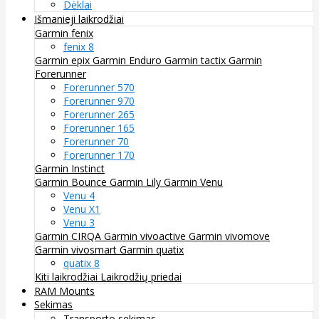
Dėklai
Išmanieji laikrodžiai
Garmin fenix
fenix 8
Garmin epix
Garmin Enduro
Garmin tactix
Garmin
Forerunner
Forerunner 570
Forerunner 970
Forerunner 265
Forerunner 165
Forerunner 70
Forerunner 170
Garmin Instinct
Garmin Bounce
Garmin Lily
Garmin Venu
Venu 4
Venu X1
Venu 3
Garmin CIRQA
Garmin vivoactive
Garmin vivomove
Garmin vivosmart
Garmin quatix
quatix 8
Kiti laikrodžiai
Laikrodžių priedai
RAM Mounts
Sekimas
Transporto sekimas