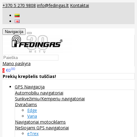
+370 5 270 9808
info@fedingas.lt
Kontaktai
Navigacija
Mano paskyra
00
€0
0
Prekių krepšelis tuščias!
GPS Navigacija
Automobilių navigatoriai
Sunkvežimių/Kemperių navigatoriai
Dviračiams
Edge
Varia
Navigatoriai motociklams
Nešiojami GPS navigatoriai
eTrex