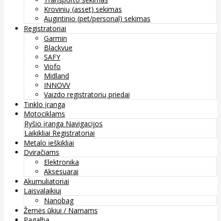
Krovinių (asset) sekimas
Augintinio (pet/personal) sekimas
Registratoriai
Garmin
Blackvue
SAFY
Viofo
Midland
INNOVV
Vaizdo registratorių priedai
Tinklo įranga
Motociklams
Ryšio įranga
Navigacijos
Laikikliai
Registratoriai
Metalo ieškikliai
Dviračiams
Elektronika
Aksesuarai
Akumuliatoriai
Laisvalaikiui
Nanobag
Žemės ūkiui / Namams
Pagalba