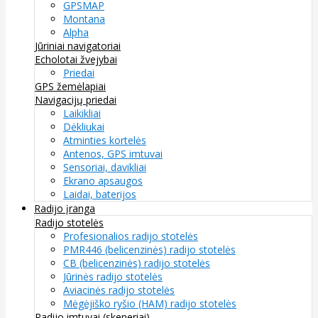
GPSMAP
Montana
Alpha
Jūriniai navigatoriai
Echolotai žvejybai
Priedai
GPS žemėlapiai
Navigacijų priedai
Laikikliai
Dėkliukai
Atminties kortelės
Antenos, GPS imtuvai
Sensoriai, davikliai
Ekrano apsaugos
Laidai, baterijos
Radijo įranga
Radijo stotelės
Profesionalios radijo stotelės
PMR446 (belicenzinės) radijo stotelės
CB (belicenzinės) radijo stotelės
Jūrinės radijo stotelės
Aviacinės radijo stotelės
Mėgėjiško ryšio (HAM) radijo stotelės
Radijo imtuvai (skeneriai)