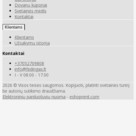
Dovanų kuponai
Svetainės medis
Kontaktai
Klientams
Klientams
Užsakymų istorija
Kontaktai
+37052709808
info@fedingas.lt
I - V 08.00 - 17.00
2026 © Visos teisės saugomos. Kopijuoti, platinti svetainės turinį
be autorių sutikimo draudžiama.
Elektroninių parduotuvių nuoma
-
eshoprent.com