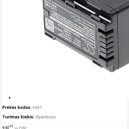
Prekės kodas:
6307
Turimas kiekis:
Išparduota
99
€40
su PVM