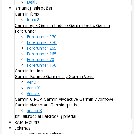
Dėklai
Išmanieji laikrodžiai
Garmin fenix
fenix 8
Garmin epix
Garmin Enduro
Garmin tactix
Garmin
Forerunner
Forerunner 570
Forerunner 970
Forerunner 265
Forerunner 165
Forerunner 70
Forerunner 170
Garmin Instinct
Garmin Bounce
Garmin Lily
Garmin Venu
Venu 4
Venu X1
Venu 3
Garmin CIRQA
Garmin vivoactive
Garmin vivomove
Garmin vivosmart
Garmin quatix
quatix 8
Kiti laikrodžiai
Laikrodžių priedai
RAM Mounts
Sekimas
Transporto sekimas