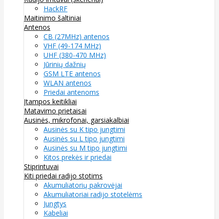
HackRF
Maitinimo šaltiniai
Antenos
CB (27MHz) antenos
VHF (49-174 MHz)
UHF (380-470 MHz)
Jūrinių dažnių
GSM LTE antenos
WLAN antenos
Priedai antenoms
Įtampos keitikliai
Matavimo prietaisai
Ausinės, mikrofonai, garsiakalbiai
Ausinės su K tipo jungtimi
Ausinės su L tipo jungtimi
Ausinės su M tipo jungtimi
Kitos prekės ir priedai
Stiprintuvai
Kiti priedai radijo stotims
Akumuliatorių pakrovėjai
Akumuliatoriai radijo stotelėms
Jungtys
Kabeliai