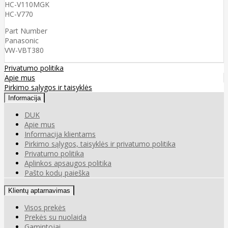
HC-V110MGK
HC-V770
Part Number
Panasonic
VW-VBT380
Privatumo politika
Apie mus
Pirkimo sąlygos ir taisyklės
Informacija
DUK
Apie mus
Informacija klientams
Pirkimo sąlygos, taisyklės ir privatumo politika
Privatumo politika
Aplinkos apsaugos politika
Pašto kodų paieška
Klientų aptarnavimas
Visos prekės
Prekės su nuolaida
Gamintojai