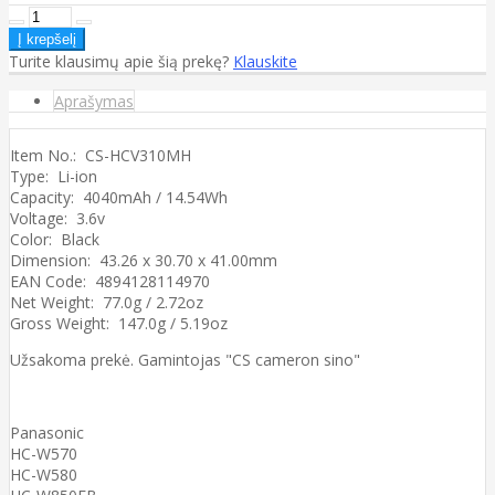
Turite klausimų apie šią prekę?
Klauskite
Aprašymas
Item No.: CS-HCV310MH
Type: Li-ion
Capacity: 4040mAh / 14.54Wh
Voltage: 3.6v
Color: Black
Dimension: 43.26 x 30.70 x 41.00mm
EAN Code: 4894128114970
Net Weight: 77.0g / 2.72oz
Gross Weight: 147.0g / 5.19oz
Užsakoma prekė. Gamintojas "CS cameron sino"
Panasonic
HC-W570
HC-W580