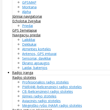
GPSMAP
Montana
Alpha
Jūriniai navigatoriai
Echolotai žvejybai
Priedai
GPS žemėlapiai
Navigacijų priedai
Laikikliai
Dėkliukai
Atminties kortelės
Antenos, GPS imtuvai
Sensoriai, davikliai
Ekrano apsaugos
Laidai, baterijos
Radijo įranga
Radijo stotelės
Profesionalios radijo stotelės
PMR446 (belicenzinės) radijo stotelės
CB (belicenzinės) radijo stotelės
Jūrinės radijo stotelės
Aviacinės radijo stotelės
Mėgėjiško ryšio (HAM) radijo stotelės