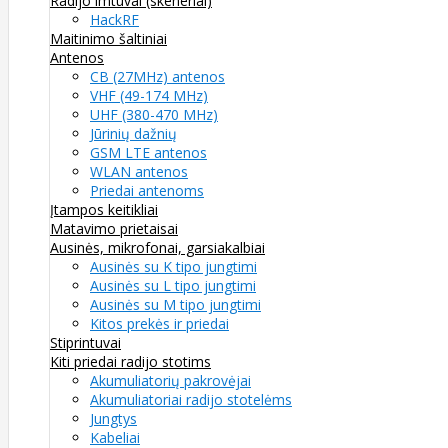
Radijo imtuvai (skeneriai)
HackRF
Maitinimo šaltiniai
Antenos
CB (27MHz) antenos
VHF (49-174 MHz)
UHF (380-470 MHz)
Jūrinių dažnių
GSM LTE antenos
WLAN antenos
Priedai antenoms
Įtampos keitikliai
Matavimo prietaisai
Ausinės, mikrofonai, garsiakalbiai
Ausinės su K tipo jungtimi
Ausinės su L tipo jungtimi
Ausinės su M tipo jungtimi
Kitos prekės ir priedai
Stiprintuvai
Kiti priedai radijo stotims
Akumuliatorių pakrovėjai
Akumuliatoriai radijo stotelėms
Jungtys
Kabeliai