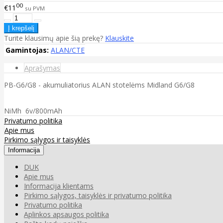
00
€11
su PVM
Turite klausimų apie šią prekę?
Klauskite
Gamintojas:
ALAN/CTE
Aprašymas
PB-G6/G8 - akumuliatorius ALAN stotelėms Midland G6/G8
NiMh 6v/800mAh
Privatumo politika
Apie mus
Pirkimo sąlygos ir taisyklės
Informacija
DUK
Apie mus
Informacija klientams
Pirkimo sąlygos, taisyklės ir privatumo politika
Privatumo politika
Aplinkos apsaugos politika