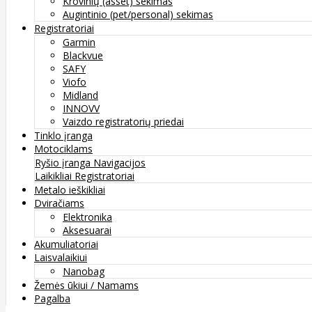
Krovinių (asset) sekimas
Augintinio (pet/personal) sekimas
Registratoriai
Garmin
Blackvue
SAFY
Viofo
Midland
INNOVV
Vaizdo registratorių priedai
Tinklo įranga
Motociklams
Ryšio įranga
Navigacijos
Laikikliai
Registratoriai
Metalo ieškikliai
Dviračiams
Elektronika
Aksesuarai
Akumuliatoriai
Laisvalaikiui
Nanobag
Žemės ūkiui / Namams
Pagalba