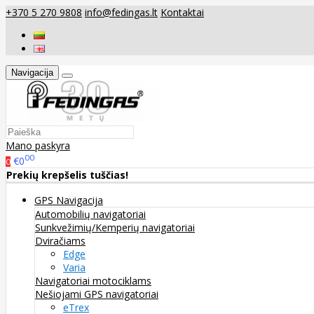
+370 5 270 9808
info@fedingas.lt
Kontaktai
Navigacija
Mano paskyra
00
€0
0
Prekių krepšelis tuščias!
GPS Navigacija
Automobilių navigatoriai
Sunkvežimių/Kemperių navigatoriai
Dviračiams
Edge
Varia
Navigatoriai motociklams
Nešiojami GPS navigatoriai
eTrex