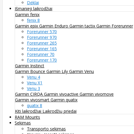
Dėklai
Išmanieji laikrodžiai
Garmin fenix
fenix 8
Garmin epix
Garmin Enduro
Garmin tactix
Garmin Forerunner
Forerunner 570
Forerunner 970
Forerunner 265
Forerunner 165
Forerunner 70
Forerunner 170
Garmin Instinct
Garmin Bounce
Garmin Lily
Garmin Venu
Venu 4
Venu X1
Venu 3
Garmin CIRQA
Garmin vivoactive
Garmin vivomove
Garmin vivosmart
Garmin quatix
quatix 8
Kiti laikrodžiai
Laikrodžių priedai
RAM Mounts
Sekimas
Transporto sekimas