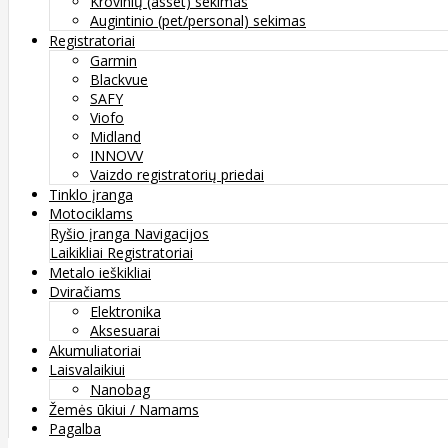
Krovinių (asset) sekimas
Augintinio (pet/personal) sekimas
Registratoriai
Garmin
Blackvue
SAFY
Viofo
Midland
INNOVV
Vaizdo registratorių priedai
Tinklo įranga
Motociklams
Ryšio įranga
Navigacijos
Laikikliai
Registratoriai
Metalo ieškikliai
Dviračiams
Elektronika
Aksesuarai
Akumuliatoriai
Laisvalaikiui
Nanobag
Žemės ūkiui / Namams
Pagalba