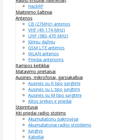
Radijo imtuvai (skeneriai)
HackRF
Maitinimo šaltiniai
Antenos
CB (27MHz) antenos
VHF (49-174 MHz)
UHF (380-470 MHz)
Jūrinių dažnių
GSM LTE antenos
WLAN antenos
Priedai antenoms
Įtampos keitikliai
Matavimo prietaisai
Ausinės, mikrofonai, garsiakalbiai
Ausinės su K tipo jungtimi
Ausinės su L tipo jungtimi
Ausinės su M tipo jungtimi
Kitos prekės ir priedai
Stiprintuvai
Kiti priedai radijo stotims
Akumuliatorių pakrovėjai
Akumuliatoriai radijo stotelėms
Jungtys
Kabeliai