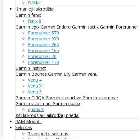
Dėklai
Išmanieji laikrodžiai
Garmin fenix
fenix 8
Garmin epix
Garmin Enduro
Garmin tactix
Garmin Forerunner
Forerunner 570
Forerunner 970
Forerunner 265
Forerunner 165
Forerunner 70
Forerunner 170
Garmin Instinct
Garmin Bounce
Garmin Lily
Garmin Venu
Venu 4
Venu X1
Venu 3
Garmin CIRQA
Garmin vivoactive
Garmin vivomove
Garmin vivosmart
Garmin quatix
quatix 8
Kiti laikrodžiai
Laikrodžių priedai
RAM Mounts
Sekimas
Transporto sekimas