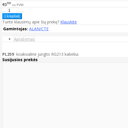
99
€0
su PVM
Turite klausimų apie šią prekę?
Klauskite
Gamintojas:
ALAN/CTE
Aprašymas
PL259
koaksialinė jungtis RG213 kabeliui.
Susijusios prekės