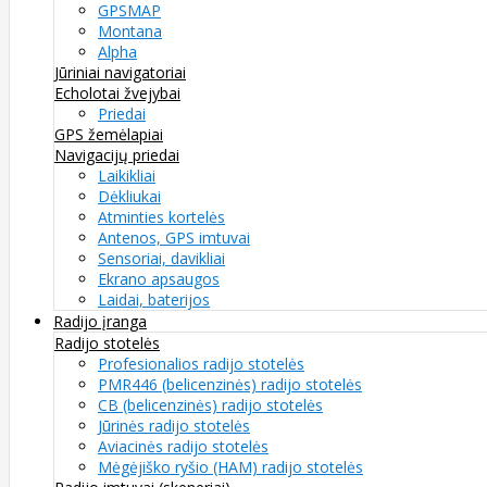
GPSMAP
Montana
Alpha
Jūriniai navigatoriai
Echolotai žvejybai
Priedai
GPS žemėlapiai
Navigacijų priedai
Laikikliai
Dėkliukai
Atminties kortelės
Antenos, GPS imtuvai
Sensoriai, davikliai
Ekrano apsaugos
Laidai, baterijos
Radijo įranga
Radijo stotelės
Profesionalios radijo stotelės
PMR446 (belicenzinės) radijo stotelės
CB (belicenzinės) radijo stotelės
Jūrinės radijo stotelės
Aviacinės radijo stotelės
Mėgėjiško ryšio (HAM) radijo stotelės