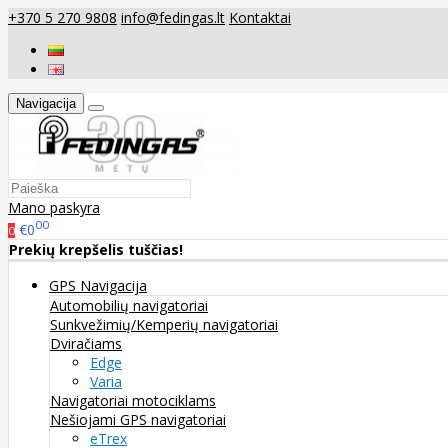
+370 5 270 9808
info@fedingas.lt
Kontaktai
Navigacija
Mano paskyra
00
€0
0
Prekių krepšelis tuščias!
GPS Navigacija
Automobilių navigatoriai
Sunkvežimių/Kemperių navigatoriai
Dviračiams
Edge
Varia
Navigatoriai motociklams
Nešiojami GPS navigatoriai
eTrex