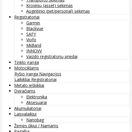
Krovinių (asset) sekimas
Augintinio (pet/personal) sekimas
Registratoriai
Garmin
Blackvue
SAFY
Viofo
Midland
INNOVV
Vaizdo registratorių priedai
Tinklo įranga
Motociklams
Ryšio įranga
Navigacijos
Laikikliai
Registratoriai
Metalo ieškikliai
Dviračiams
Elektronika
Aksesuarai
Akumuliatoriai
Laisvalaikiui
Nanobag
Žemės ūkiui / Namams
Pagalba