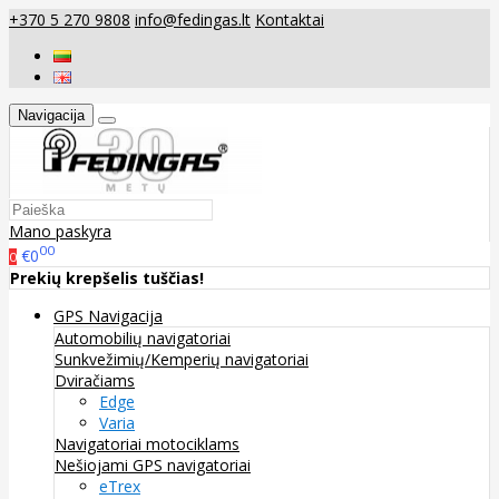
+370 5 270 9808
info@fedingas.lt
Kontaktai
Navigacija
Mano paskyra
00
€0
0
Prekių krepšelis tuščias!
GPS Navigacija
Automobilių navigatoriai
Sunkvežimių/Kemperių navigatoriai
Dviračiams
Edge
Varia
Navigatoriai motociklams
Nešiojami GPS navigatoriai
eTrex