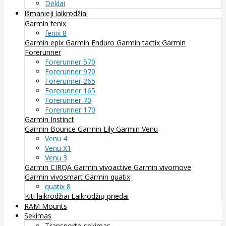
Dėklai
Išmanieji laikrodžiai
Garmin fenix
fenix 8
Garmin epix
Garmin Enduro
Garmin tactix
Garmin
Forerunner
Forerunner 570
Forerunner 970
Forerunner 265
Forerunner 165
Forerunner 70
Forerunner 170
Garmin Instinct
Garmin Bounce
Garmin Lily
Garmin Venu
Venu 4
Venu X1
Venu 3
Garmin CIRQA
Garmin vivoactive
Garmin vivomove
Garmin vivosmart
Garmin quatix
quatix 8
Kiti laikrodžiai
Laikrodžių priedai
RAM Mounts
Sekimas
Transporto sekimas