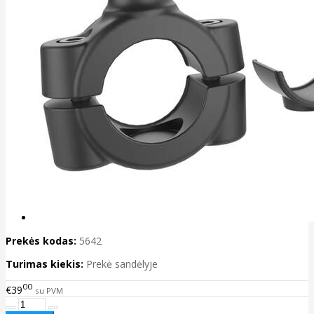
Prekės kodas:
5642
Turimas kiekis:
Prekė sandėlyje
00
€39
su PVM