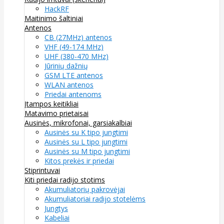
HackRF
Maitinimo šaltiniai
Antenos
CB (27MHz) antenos
VHF (49-174 MHz)
UHF (380-470 MHz)
Jūrinių dažnių
GSM LTE antenos
WLAN antenos
Priedai antenoms
Įtampos keitikliai
Matavimo prietaisai
Ausinės, mikrofonai, garsiakalbiai
Ausinės su K tipo jungtimi
Ausinės su L tipo jungtimi
Ausinės su M tipo jungtimi
Kitos prekės ir priedai
Stiprintuvai
Kiti priedai radijo stotims
Akumuliatorių pakrovėjai
Akumuliatoriai radijo stotelėms
Jungtys
Kabeliai