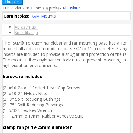
Turite klausimų apie šią prekę?
Klauskite
Gamintojas:
RAM Mounts
Aprašymas
Specifikacija
The RAM® Torque™ handlebar and rail mounting base has a 1.5”
rubber ball and accommodates bars 3/4” to 1” in diameter. Sizing
inserts are included to provide a snug fit and protection of the rail.
The mount utilizes nylon-insert lock nuts to prevent loosening in
high vibration environments.
hardware included
(2) #10-24 x 1" Socket Head Cap Screws
(2) #10-24 Nylock Nuts
(2) .9" Split Reducing Bushings
(2) .75" Split Reducing Bushings
(1) 5/32" Hex Key Wrench
(1) 127mm x 17mm Rubber Adhesive Strip
clamp range 19-25mm diameter