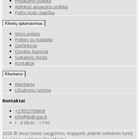
Privatumo politika
Aplinkos apsaugos politika
Pašto kodų paieška
Klientų aptarnavimas
Visos prekės
Prekės su nuolaida
Gamintojai
Dovanų kuponai
Svetainės medis
Kontaktai
Klientams
Klientams
Užsakymų istorija
Kontaktai
+37052709808
info@fedingas.lt
I - V 08.00 - 17.00
2026 © Visos teisės saugomos. Kopijuoti, platinti svetainės turinį