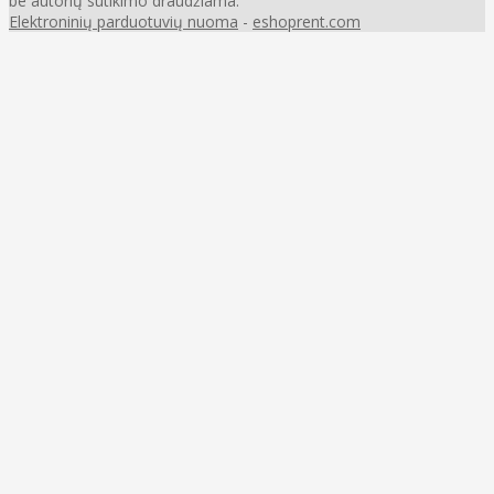
be autorių sutikimo draudžiama.
Elektroninių parduotuvių nuoma
-
eshoprent.com