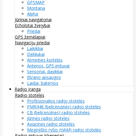
GPSMAP
Montana
Alpha
Jūriniai navigatoriai
Echolotai žvejybai
Priedai
GPS žemėlapiai
Navigacijų priedai
Laikikliai
Dėkliukai
Atminties kortelės
Antenos, GPS imtuvai
Sensoriai, davikliai
Ekrano apsaugos
Laidai, baterijos
Radijo įranga
Radijo stotelės
Profesionalios radijo stotelės
PMR446 (belicenzinės) radijo stotelės
CB (belicenzinės) radijo stotelės
Jūrinės radijo stotelės
Aviacinės radijo stotelės
Mėgėjiško ryšio (HAM) radijo stotelės
Radijo imtuvai (skeneriai)