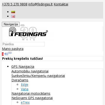
+370 5 270 9808
info@fedingas.lt
Kontaktai
Navigacija
Mano paskyra
00
€0
0
Prekių krepšelis tuščias!
GPS Navigacija
Automobilių navigatoriai
Sunkvežimių/Kemperių navigatoriai
Dviračiams
Edge
Varia
Navigatoriai motociklams
Nešiojami GPS navigatoriai
eTrex