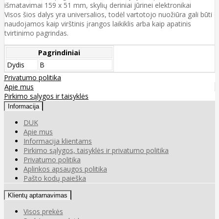
išmatavimai 159 x 51 mm, skylių deriniai jūrinei elektronikai
Visos šios dalys yra universalios, todėl vartotojo nuožiūra gali būti
naudojamos kaip virštinis įrangos laikiklis arba kaip apatinis
tvirtinimo pagrindas.
Pagrindiniai
Dydis
B
Privatumo politika
Apie mus
Pirkimo sąlygos ir taisyklės
Informacija
DUK
Apie mus
Informacija klientams
Pirkimo sąlygos, taisyklės ir privatumo politika
Privatumo politika
Aplinkos apsaugos politika
Pašto kodų paieška
Klientų aptarnavimas
Visos prekės