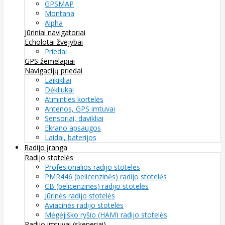
GPSMAP
Montana
Alpha
Jūriniai navigatoriai
Echolotai žvejybai
Priedai
GPS žemėlapiai
Navigacijų priedai
Laikikliai
Dėkliukai
Atminties kortelės
Antenos, GPS imtuvai
Sensoriai, davikliai
Ekrano apsaugos
Laidai, baterijos
Radijo įranga
Radijo stotelės
Profesionalios radijo stotelės
PMR446 (belicenzinės) radijo stotelės
CB (belicenzinės) radijo stotelės
Jūrinės radijo stotelės
Aviacinės radijo stotelės
Mėgėjiško ryšio (HAM) radijo stotelės
Radijo imtuvai (skeneriai)