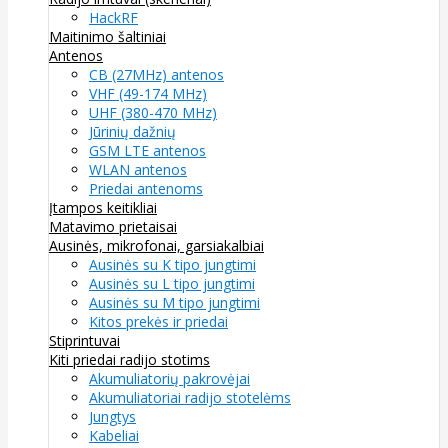
HackRF
Maitinimo šaltiniai
Antenos
CB (27MHz) antenos
VHF (49-174 MHz)
UHF (380-470 MHz)
Jūrinių dažnių
GSM LTE antenos
WLAN antenos
Priedai antenoms
Įtampos keitikliai
Matavimo prietaisai
Ausinės, mikrofonai, garsiakalbiai
Ausinės su K tipo jungtimi
Ausinės su L tipo jungtimi
Ausinės su M tipo jungtimi
Kitos prekės ir priedai
Stiprintuvai
Kiti priedai radijo stotims
Akumuliatorių pakrovėjai
Akumuliatoriai radijo stotelėms
Jungtys
Kabeliai