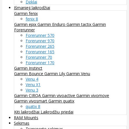
Dėklai
Išmanieji laikrodžiai
Garmin fenix
fenix 8
Garmin epix
Garmin Enduro
Garmin tactix
Garmin
Forerunner
Forerunner 570
Forerunner 970
Forerunner 265
Forerunner 165
Forerunner 70
Forerunner 170
Garmin Instinct
Garmin Bounce
Garmin Lily
Garmin Venu
Venu 4
Venu X1
Venu 3
Garmin CIRQA
Garmin vivoactive
Garmin vivomove
Garmin vivosmart
Garmin quatix
quatix 8
Kiti laikrodžiai
Laikrodžių priedai
RAM Mounts
Sekimas
Transporto sekimas