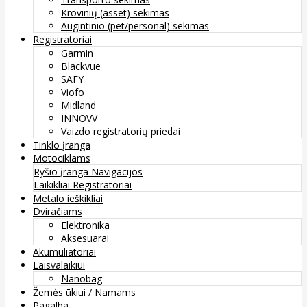
Krovinių (asset) sekimas
Augintinio (pet/personal) sekimas
Registratoriai
Garmin
Blackvue
SAFY
Viofo
Midland
INNOVV
Vaizdo registratorių priedai
Tinklo įranga
Motociklams
Ryšio įranga
Navigacijos
Laikikliai
Registratoriai
Metalo ieškikliai
Dviračiams
Elektronika
Aksesuarai
Akumuliatoriai
Laisvalaikiui
Nanobag
Žemės ūkiui / Namams
Pagalba