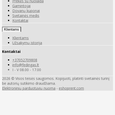
Prekės su nuolaida
Gamintojai
Dovanų kuponai
Svetainės medis
Kontaktai
Klientams
Klientams
Užsakymų istorija
Kontaktai
+37052709808
info@fedingas.lt
I - V 08.00 - 17.00
2026 © Visos teisės saugomos. Kopijuoti, platinti svetainės turinį
be autorių sutikimo draudžiama.
Elektroninių parduotuvių nuoma
-
eshoprent.com