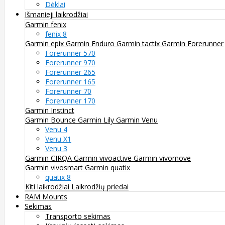
Dėklai
Išmanieji laikrodžiai
Garmin fenix
fenix 8
Garmin epix
Garmin Enduro
Garmin tactix
Garmin Forerunner
Forerunner 570
Forerunner 970
Forerunner 265
Forerunner 165
Forerunner 70
Forerunner 170
Garmin Instinct
Garmin Bounce
Garmin Lily
Garmin Venu
Venu 4
Venu X1
Venu 3
Garmin CIRQA
Garmin vivoactive
Garmin vivomove
Garmin vivosmart
Garmin quatix
quatix 8
Kiti laikrodžiai
Laikrodžių priedai
RAM Mounts
Sekimas
Transporto sekimas