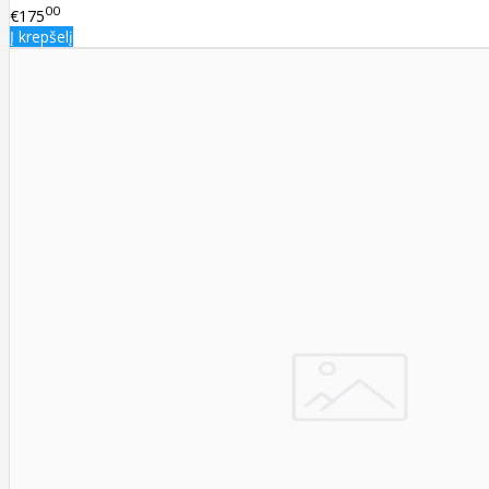
00
€175
Į krepšelį