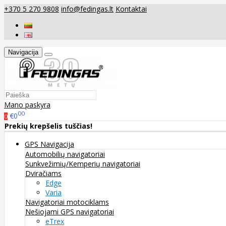
+370 5 270 9808
info@fedingas.lt
Kontaktai
Navigacija
Mano paskyra
00
€0
0
Prekių krepšelis tuščias!
GPS Navigacija
Automobilių navigatoriai
Sunkvežimių/Kemperių navigatoriai
Dviračiams
Edge
Varia
Navigatoriai motociklams
Nešiojami GPS navigatoriai
eTrex