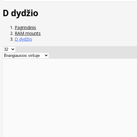
D dydžio
Pagrindinis
RAM mounts
D dydžio