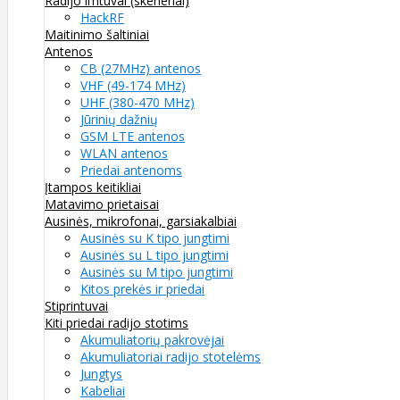
Radijo imtuvai (skeneriai)
HackRF
Maitinimo šaltiniai
Antenos
CB (27MHz) antenos
VHF (49-174 MHz)
UHF (380-470 MHz)
Jūrinių dažnių
GSM LTE antenos
WLAN antenos
Priedai antenoms
Įtampos keitikliai
Matavimo prietaisai
Ausinės, mikrofonai, garsiakalbiai
Ausinės su K tipo jungtimi
Ausinės su L tipo jungtimi
Ausinės su M tipo jungtimi
Kitos prekės ir priedai
Stiprintuvai
Kiti priedai radijo stotims
Akumuliatorių pakrovėjai
Akumuliatoriai radijo stotelėms
Jungtys
Kabeliai