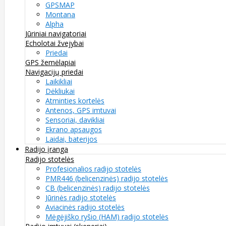
GPSMAP
Montana
Alpha
Jūriniai navigatoriai
Echolotai žvejybai
Priedai
GPS žemėlapiai
Navigacijų priedai
Laikikliai
Dėkliukai
Atminties kortelės
Antenos, GPS imtuvai
Sensoriai, davikliai
Ekrano apsaugos
Laidai, baterijos
Radijo įranga
Radijo stotelės
Profesionalios radijo stotelės
PMR446 (belicenzinės) radijo stotelės
CB (belicenzinės) radijo stotelės
Jūrinės radijo stotelės
Aviacinės radijo stotelės
Mėgėjiško ryšio (HAM) radijo stotelės