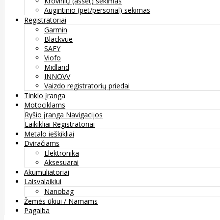
Krovinių (asset) sekimas
Augintinio (pet/personal) sekimas
Registratoriai
Garmin
Blackvue
SAFY
Viofo
Midland
INNOVV
Vaizdo registratorių priedai
Tinklo įranga
Motociklams
Ryšio įranga
Navigacijos
Laikikliai
Registratoriai
Metalo ieškikliai
Dviračiams
Elektronika
Aksesuarai
Akumuliatoriai
Laisvalaikiui
Nanobag
Žemės ūkiui / Namams
Pagalba