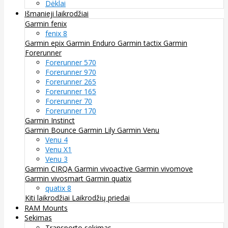
Dėklai
Išmanieji laikrodžiai
Garmin fenix
fenix 8
Garmin epix
Garmin Enduro
Garmin tactix
Garmin
Forerunner
Forerunner 570
Forerunner 970
Forerunner 265
Forerunner 165
Forerunner 70
Forerunner 170
Garmin Instinct
Garmin Bounce
Garmin Lily
Garmin Venu
Venu 4
Venu X1
Venu 3
Garmin CIRQA
Garmin vivoactive
Garmin vivomove
Garmin vivosmart
Garmin quatix
quatix 8
Kiti laikrodžiai
Laikrodžių priedai
RAM Mounts
Sekimas
Transporto sekimas