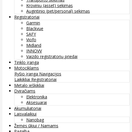
Krovinių (asset) sekimas
Augintinio (pet/personal) sekimas
Registratoriai
Garmin
Blackvue
SAFY
Viofo
Midland
INNOVV
Vaizdo registratorių priedai
Tinklo įranga
Motociklams
Ryšio įranga
Navigacijos
Laikikliai
Registratoriai
Metalo ieškikliai
Dviračiams
Elektronika
Aksesuarai
Akumuliatoriai
Laisvalaikiui
Nanobag
Žemės ūkiui / Namams
Pagalba