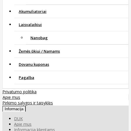
Akumuliatoriai
Laisvalaikiui
Nanobag
Žemės ūkiui / Namams
Dovanų kuponas
Pagalba
Privatumo politika
Apie mus
Pirkimo sąlygos ir taisyklės
Informacija
DUK
Apie mus
Informacija klientams