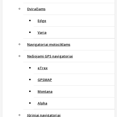
Dviračiams
Edge
Varia
Navigatoriai motociklams
Nešiojami GPS navigatoriai
eTrex
GPSMAP
Montana
Alpha
Jūriniai navigatoriai