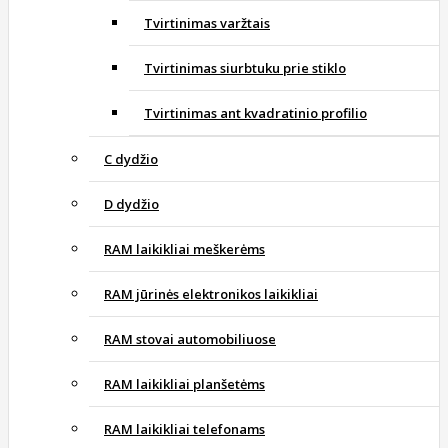
Tvirtinimas varžtais
Tvirtinimas siurbtuku prie stiklo
Tvirtinimas ant kvadratinio profilio
C dydžio
D dydžio
RAM laikikliai meškerėms
RAM jūrinės elektronikos laikikliai
RAM stovai automobiliuose
RAM laikikliai planšetėms
RAM laikikliai telefonams