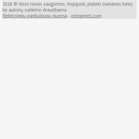
2026 © Visos teisės saugomos. Kopijuoti, platinti svetainės turinį
be autorių sutikimo draudžiama.
Elektroninių parduotuvių nuoma
-
eshoprent.com