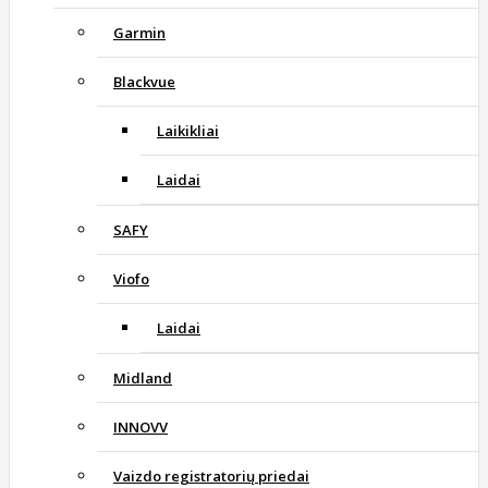
Garmin
Blackvue
Laikikliai
Laidai
SAFY
Viofo
Laidai
Midland
INNOVV
Vaizdo registratorių priedai