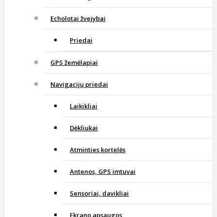
Echolotai žvejybai
Priedai
GPS žemėlapiai
Navigacijų priedai
Laikikliai
Dėkliukai
Atminties kortelės
Antenos, GPS imtuvai
Sensoriai, davikliai
Ekrano apsaugos