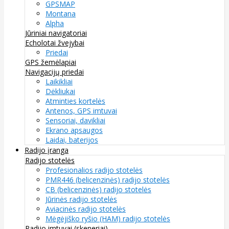
GPSMAP
Montana
Alpha
Jūriniai navigatoriai
Echolotai žvejybai
Priedai
GPS žemėlapiai
Navigacijų priedai
Laikikliai
Dėkliukai
Atminties kortelės
Antenos, GPS imtuvai
Sensoriai, davikliai
Ekrano apsaugos
Laidai, baterijos
Radijo įranga
Radijo stotelės
Profesionalios radijo stotelės
PMR446 (belicenzinės) radijo stotelės
CB (belicenzinės) radijo stotelės
Jūrinės radijo stotelės
Aviacinės radijo stotelės
Mėgėjiško ryšio (HAM) radijo stotelės
Radijo imtuvai (skeneriai)