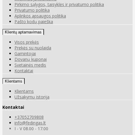
Pirkimo sąlygos, taisyklės ir privatumo politika
Privatumo politika
Aplinkos apsaugos politika
Pašto kodų paieška
Klientų aptarnavimas
Visos prekės
Prekės su nuolaida
Gamintojai
Dovanų kuponai
Svetainės medis
Kontaktai
Klientams
Klientams
Užsakymų istorija
Kontaktai
+37052709808
info@fedingas.lt
I - V 08.00 - 17.00