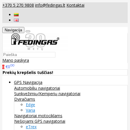
+370 5 270 9808
info@fedingas.lt
Kontaktai
Navigacija
Mano paskyra
00
€0
0
Prekių krepšelis tuščias!
GPS Navigacija
Automobilių navigatoriai
Sunkvežimių/Kemperių navigatoriai
Dviračiams
Edge
Varia
Navigatoriai motociklams
Nešiojami GPS navigatoriai
eTrex