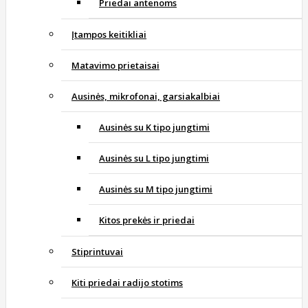
Priedai antenoms
Įtampos keitikliai
Matavimo prietaisai
Ausinės, mikrofonai, garsiakalbiai
Ausinės su K tipo jungtimi
Ausinės su L tipo jungtimi
Ausinės su M tipo jungtimi
Kitos prekės ir priedai
Stiprintuvai
Kiti priedai radijo stotims