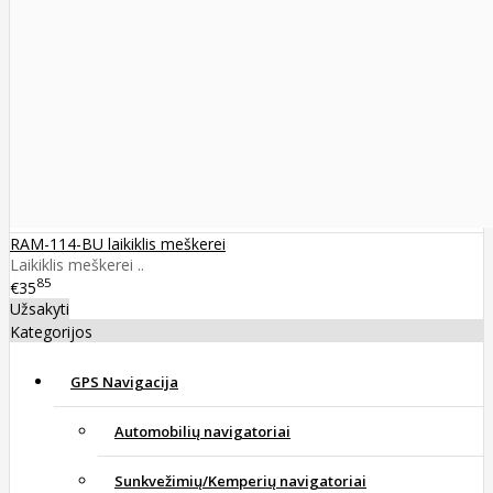
RAM-114-BU laikiklis meškerei
Laikiklis meškerei ..
85
€35
Užsakyti
Kategorijos
GPS Navigacija
Automobilių navigatoriai
Sunkvežimių/Kemperių navigatoriai