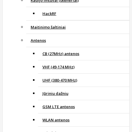
Radijo imtuvai (skeneriai)
HackRF
Maitinimo šaltiniai
Antenos
CB (27MHz) antenos
VHF (49-174 MHz)
UHF (380-470 MHz)
Jūrinių dažnių
GSM LTE antenos
WLAN antenos