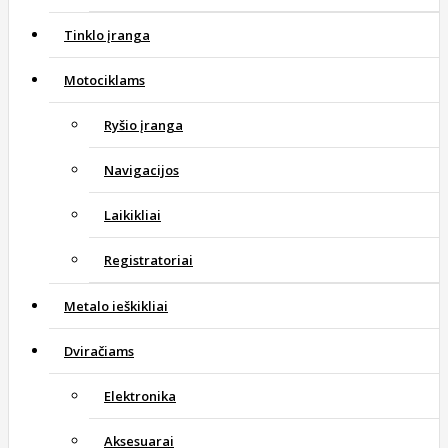
Tinklo įranga
Motociklams
Ryšio įranga
Navigacijos
Laikikliai
Registratoriai
Metalo ieškikliai
Dviračiams
Elektronika
Aksesuarai