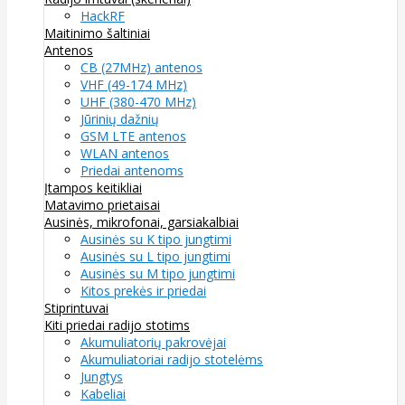
HackRF
Maitinimo šaltiniai
Antenos
CB (27MHz) antenos
VHF (49-174 MHz)
UHF (380-470 MHz)
Jūrinių dažnių
GSM LTE antenos
WLAN antenos
Priedai antenoms
Įtampos keitikliai
Matavimo prietaisai
Ausinės, mikrofonai, garsiakalbiai
Ausinės su K tipo jungtimi
Ausinės su L tipo jungtimi
Ausinės su M tipo jungtimi
Kitos prekės ir priedai
Stiprintuvai
Kiti priedai radijo stotims
Akumuliatorių pakrovėjai
Akumuliatoriai radijo stotelėms
Jungtys
Kabeliai