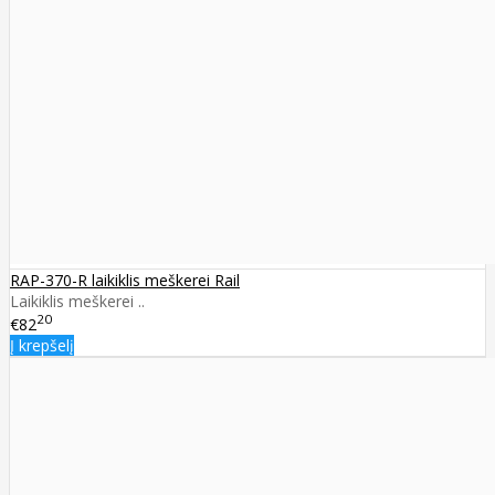
RAP-370-R laikiklis meškerei Rail
Laikiklis meškerei ..
20
€82
Į krepšelį