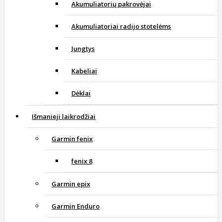
Akumuliatorių pakrovėjai
Akumuliatoriai radijo stotelėms
Jungtys
Kabeliai
Dėklai
Išmanieji laikrodžiai
Garmin fenix
fenix 8
Garmin epix
Garmin Enduro