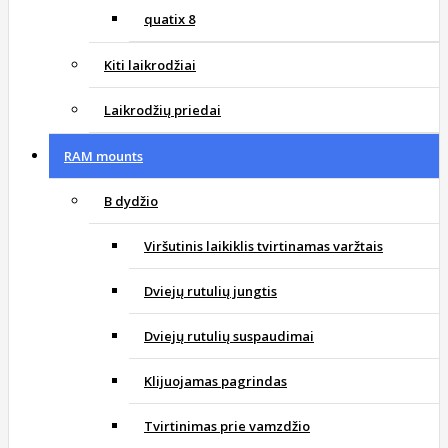
quatix 8
Kiti laikrodžiai
Laikrodžių priedai
RAM mounts
B dydžio
Viršutinis laikiklis tvirtinamas varžtais
Dviejų rutulių jungtis
Dviejų rutulių suspaudimai
Klijuojamas pagrindas
Tvirtinimas prie vamzdžio