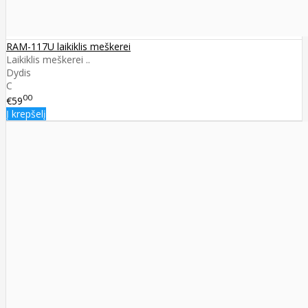
RAM-117U laikiklis meškerei
Laikiklis meškerei ..
Dydis
C
00
€59
Į krepšelį