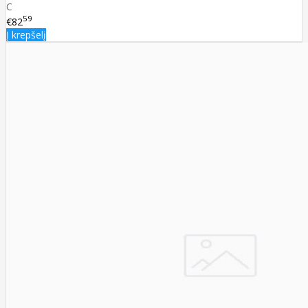
C
59
€82
Į krepšelį