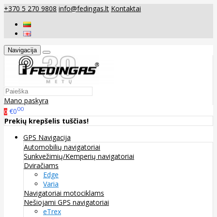
+370 5 270 9808
info@fedingas.lt
Kontaktai
Navigacija
Mano paskyra
00
€0
0
Prekių krepšelis tuščias!
GPS Navigacija
Automobilių navigatoriai
Sunkvežimių/Kemperių navigatoriai
Dviračiams
Edge
Varia
Navigatoriai motociklams
Nešiojami GPS navigatoriai
eTrex