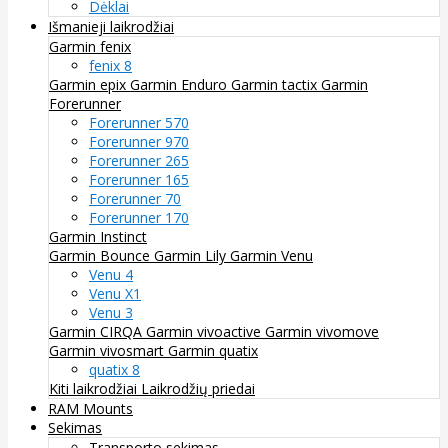
Dėklai
Išmanieji laikrodžiai
Garmin fenix
fenix 8
Garmin epix
Garmin Enduro
Garmin tactix
Garmin
Forerunner
Forerunner 570
Forerunner 970
Forerunner 265
Forerunner 165
Forerunner 70
Forerunner 170
Garmin Instinct
Garmin Bounce
Garmin Lily
Garmin Venu
Venu 4
Venu X1
Venu 3
Garmin CIRQA
Garmin vivoactive
Garmin vivomove
Garmin vivosmart
Garmin quatix
quatix 8
Kiti laikrodžiai
Laikrodžių priedai
RAM Mounts
Sekimas
Transporto sekimas