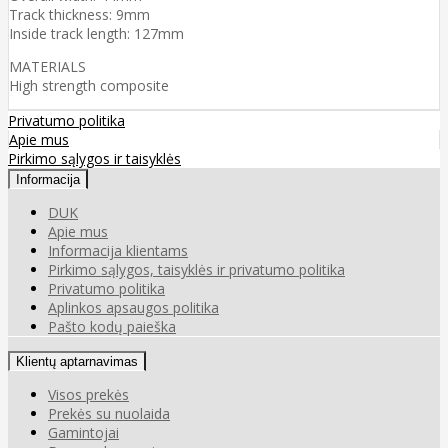
Track thickness: 9mm
Inside track length: 127mm
MATERIALS
High strength composite
Privatumo politika
Apie mus
Pirkimo sąlygos ir taisyklės
Informacija
DUK
Apie mus
Informacija klientams
Pirkimo sąlygos, taisyklės ir privatumo politika
Privatumo politika
Aplinkos apsaugos politika
Pašto kodų paieška
Klientų aptarnavimas
Visos prekės
Prekės su nuolaida
Gamintojai