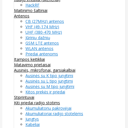
HackRF
Maitinimo šaltiniai
Antenos
CB (27MHz) antenos
VHF (49-174 MHz)
UHF (380-470 MHz)
Jūrinių dažnių
GSM LTE antenos
WLAN antenos
Priedai antenoms
Įtampos keitikliai
Matavimo prietaisai
Ausinės, mikrofonai, garsiakalbiai
Ausinės su K tipo jungtimi
Ausinės su L tipo jungtimi
Ausinės su M tipo jungtimi
Kitos prekės ir priedai
Stiprintuvai
Kiti priedai radijo stotims
Akumuliatorių pakrovėjai
Akumuliatoriai radijo stotelėms
Jungtys
Kabeliai