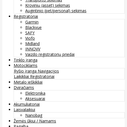
Krovinių (asset) sekimas
Augintinio (pet/personal) sekimas
Registratoriai
Garmin
Blackvue
SAFY
Viofo
Midland
INNOVV
Vaizdo registratorių priedai
Tinklo įranga
Motociklams
Ryšio įranga
Navigacijos
Laikikliai
Registratoriai
Metalo ieškikliai
Dviračiams
Elektronika
Aksesuarai
Akumuliatoriai
Laisvalaikiui
Nanobag
Žemės ūkiui / Namams
Pagalba