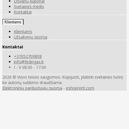
Dovanų kuponai
Svetainės medis
Kontaktai
Klientams
Klientams
Užsakymų istorija
Kontaktai
+37052709808
info@fedingas.lt
I - V 08.00 - 17.00
2026 © Visos teisės saugomos. Kopijuoti, platinti svetainės turinį
be autorių sutikimo draudžiama.
Elektroninių parduotuvių nuoma
-
eshoprent.com