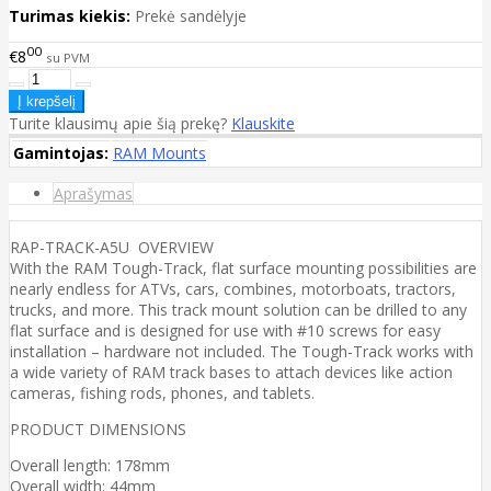
Turimas kiekis:
Prekė sandėlyje
00
€8
su PVM
Turite klausimų apie šią prekę?
Klauskite
Gamintojas:
RAM Mounts
Aprašymas
RAP-TRACK-A5U OVERVIEW
With the RAM Tough-Track, flat surface mounting possibilities are
nearly endless for ATVs, cars, combines, motorboats, tractors,
trucks, and more. This track mount solution can be drilled to any
flat surface and is designed for use with #10 screws for easy
installation – hardware not included. The Tough-Track works with
a wide variety of RAM track bases to attach devices like action
cameras, fishing rods, phones, and tablets.
PRODUCT DIMENSIONS
Overall length: 178mm
Overall width: 44mm