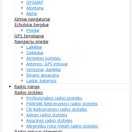
GPSMAP
Montana
Alpha
Jūriniai navigatoriai
Echolotai žvejybai
Priedai
GPS žemėlapiai
Navigacijų priedai
Laikikliai
Dėkliukai
Atminties kortelės
Antenos, GPS imtuvai
Sensoriai, davikliai
Ekrano apsaugos
Laidai, baterijos
Radijo įranga
Radijo stotelės
Profesionalios radijo stotelės
PMR446 (belicenzinės) radijo stotelės
CB (belicenzinės) radijo stotelės
Jūrinės radijo stotelės
Aviacinės radijo stotelės
Mėgėjiško ryšio (HAM) radijo stotelės
Radijo imtuvai (skeneriai)