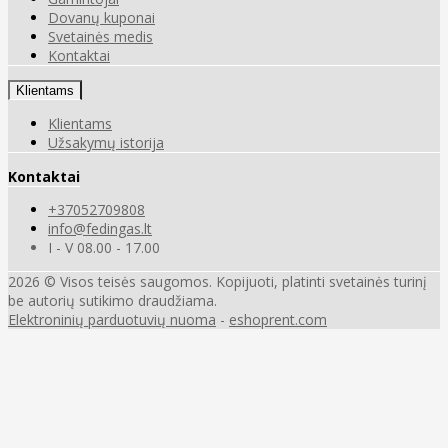
Dovanų kuponai
Svetainės medis
Kontaktai
Klientams
Klientams
Užsakymų istorija
Kontaktai
+37052709808
info@fedingas.lt
I - V 08.00 - 17.00
2026 © Visos teisės saugomos. Kopijuoti, platinti svetainės turinį
be autorių sutikimo draudžiama.
Elektroninių parduotuvių nuoma
-
eshoprent.com