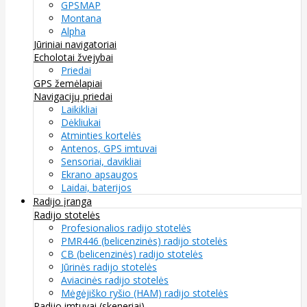
GPSMAP
Montana
Alpha
Jūriniai navigatoriai
Echolotai žvejybai
Priedai
GPS žemėlapiai
Navigacijų priedai
Laikikliai
Dėkliukai
Atminties kortelės
Antenos, GPS imtuvai
Sensoriai, davikliai
Ekrano apsaugos
Laidai, baterijos
Radijo įranga
Radijo stotelės
Profesionalios radijo stotelės
PMR446 (belicenzinės) radijo stotelės
CB (belicenzinės) radijo stotelės
Jūrinės radijo stotelės
Aviacinės radijo stotelės
Mėgėjiško ryšio (HAM) radijo stotelės
Radijo imtuvai (skeneriai)