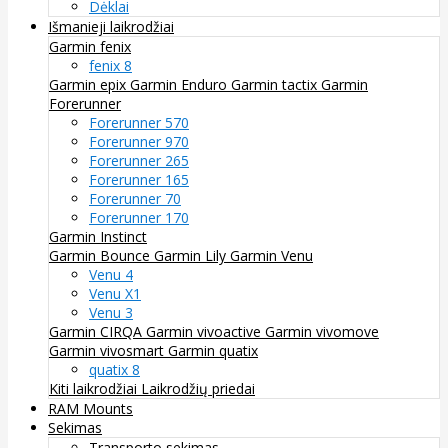
Dėklai
Išmanieji laikrodžiai
Garmin fenix
fenix 8
Garmin epix
Garmin Enduro
Garmin tactix
Garmin
Forerunner
Forerunner 570
Forerunner 970
Forerunner 265
Forerunner 165
Forerunner 70
Forerunner 170
Garmin Instinct
Garmin Bounce
Garmin Lily
Garmin Venu
Venu 4
Venu X1
Venu 3
Garmin CIRQA
Garmin vivoactive
Garmin vivomove
Garmin vivosmart
Garmin quatix
quatix 8
Kiti laikrodžiai
Laikrodžių priedai
RAM Mounts
Sekimas
Transporto sekimas