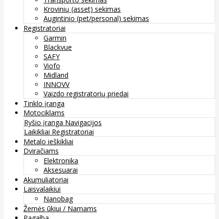
Krovinių (asset) sekimas
Augintinio (pet/personal) sekimas
Registratoriai
Garmin
Blackvue
SAFY
Viofo
Midland
INNOVV
Vaizdo registratorių priedai
Tinklo įranga
Motociklams
Ryšio įranga
Navigacijos
Laikikliai
Registratoriai
Metalo ieškikliai
Dviračiams
Elektronika
Aksesuarai
Akumuliatoriai
Laisvalaikiui
Nanobag
Žemės ūkiui / Namams
Pagalba