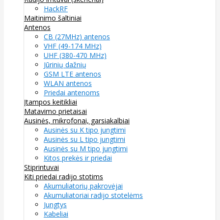
HackRF
Maitinimo šaltiniai
Antenos
CB (27MHz) antenos
VHF (49-174 MHz)
UHF (380-470 MHz)
Jūrinių dažnių
GSM LTE antenos
WLAN antenos
Priedai antenoms
Įtampos keitikliai
Matavimo prietaisai
Ausinės, mikrofonai, garsiakalbiai
Ausinės su K tipo jungtimi
Ausinės su L tipo jungtimi
Ausinės su M tipo jungtimi
Kitos prekės ir priedai
Stiprintuvai
Kiti priedai radijo stotims
Akumuliatorių pakrovėjai
Akumuliatoriai radijo stotelėms
Jungtys
Kabeliai