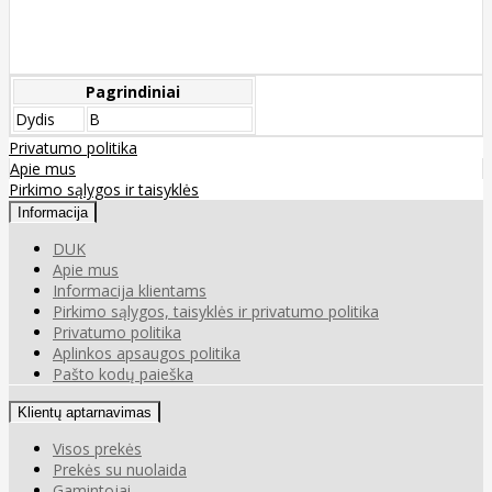
Pagrindiniai
Dydis
B
Privatumo politika
Apie mus
Pirkimo sąlygos ir taisyklės
Informacija
DUK
Apie mus
Informacija klientams
Pirkimo sąlygos, taisyklės ir privatumo politika
Privatumo politika
Aplinkos apsaugos politika
Pašto kodų paieška
Klientų aptarnavimas
Visos prekės
Prekės su nuolaida
Gamintojai