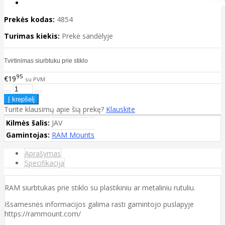
Prekės kodas:
4854
Turimas kiekis:
Prekė sandėlyje
Tvirtinimas siurbtuku prie stiklo
95
€19
su PVM
Turite klausimų apie šią prekę?
Klauskite
Kilmės šalis:
JAV
Gamintojas:
RAM Mounts
Aprašymas
Specifikacija
RAM siurbtukas prie stiklo su plastikiniu ar metaliniu rutuliu.
Išsamesnės informacijos galima rasti gamintojo puslapyje
https://rammount.com/