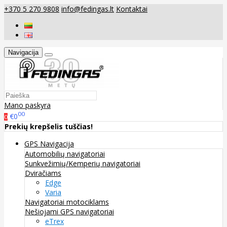
+370 5 270 9808
info@fedingas.lt
Kontaktai
Navigacija
Mano paskyra
00
€0
0
Prekių krepšelis tuščias!
GPS Navigacija
Automobilių navigatoriai
Sunkvežimių/Kemperių navigatoriai
Dviračiams
Edge
Varia
Navigatoriai motociklams
Nešiojami GPS navigatoriai
eTrex