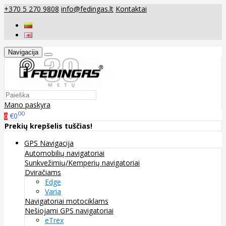
+370 5 270 9808
info@fedingas.lt
Kontaktai
Navigacija
Mano paskyra
00
€0
0
Prekių krepšelis tuščias!
GPS Navigacija
Automobilių navigatoriai
Sunkvežimių/Kemperių navigatoriai
Dviračiams
Edge
Varia
Navigatoriai motociklams
Nešiojami GPS navigatoriai
eTrex