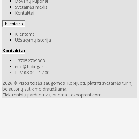
Dovanų kuponai
Svetainės medis
Kontaktai
Klientams
Klientams
Užsakymų istorija
Kontaktai
+37052709808
info@fedingas.lt
I - V 08.00 - 17.00
2026 © Visos teisės saugomos. Kopijuoti, platinti svetainės turinį
be autorių sutikimo draudžiama.
Elektroninių parduotuvių nuoma
-
eshoprent.com