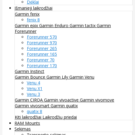
Dėklai
Išmanieji laikrodžiai
Garmin fenix
fenix 8
Garmin epix
Garmin Enduro
Garmin tactix
Garmin
Forerunner
Forerunner 570
Forerunner 970
Forerunner 265
Forerunner 165
Forerunner 70
Forerunner 170
Garmin Instinct
Garmin Bounce
Garmin Lily
Garmin Venu
Venu 4
Venu X1
Venu 3
Garmin CIRQA
Garmin vivoactive
Garmin vivomove
Garmin vivosmart
Garmin quatix
quatix 8
Kiti laikrodžiai
Laikrodžių priedai
RAM Mounts
Sekimas
Transporto sekimas