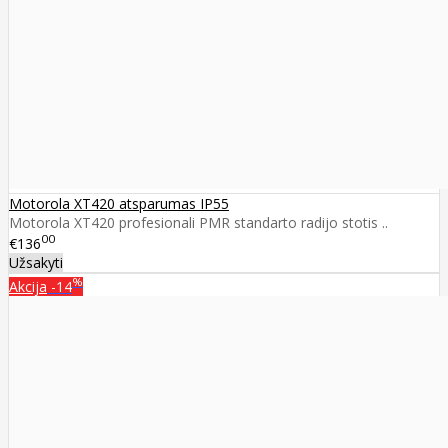
Motorola XT420 atsparumas IP55
Motorola XT420 profesionali PMR standarto radijo stotis ..
00
€136
Užsakyti
%
Akcija
-14