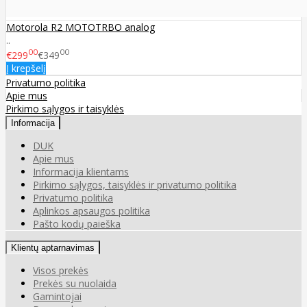
Motorola R2 MOTOTRBO analog
..
00
00
€299
€349
Į krepšelį
Privatumo politika
Apie mus
Pirkimo sąlygos ir taisyklės
Informacija
DUK
Apie mus
Informacija klientams
Pirkimo sąlygos, taisyklės ir privatumo politika
Privatumo politika
Aplinkos apsaugos politika
Pašto kodų paieška
Klientų aptarnavimas
Visos prekės
Prekės su nuolaida
Gamintojai