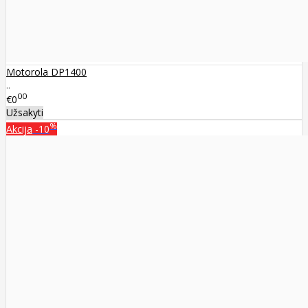
Motorola DP1400
..
00
€0
Užsakyti
%
Akcija
-10