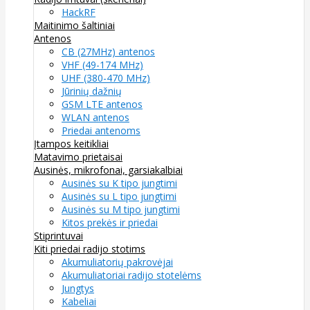
HackRF
Maitinimo šaltiniai
Antenos
CB (27MHz) antenos
VHF (49-174 MHz)
UHF (380-470 MHz)
Jūrinių dažnių
GSM LTE antenos
WLAN antenos
Priedai antenoms
Įtampos keitikliai
Matavimo prietaisai
Ausinės, mikrofonai, garsiakalbiai
Ausinės su K tipo jungtimi
Ausinės su L tipo jungtimi
Ausinės su M tipo jungtimi
Kitos prekės ir priedai
Stiprintuvai
Kiti priedai radijo stotims
Akumuliatorių pakrovėjai
Akumuliatoriai radijo stotelėms
Jungtys
Kabeliai