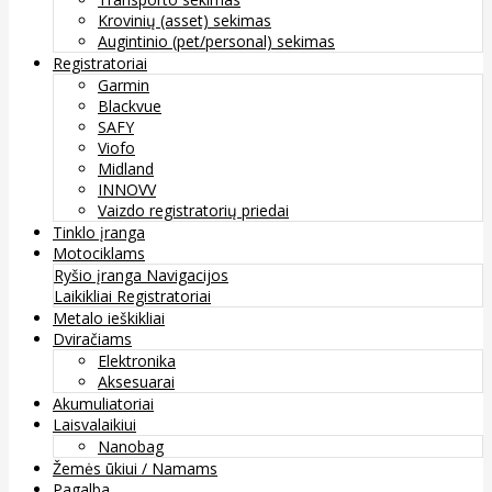
Krovinių (asset) sekimas
Augintinio (pet/personal) sekimas
Registratoriai
Garmin
Blackvue
SAFY
Viofo
Midland
INNOVV
Vaizdo registratorių priedai
Tinklo įranga
Motociklams
Ryšio įranga
Navigacijos
Laikikliai
Registratoriai
Metalo ieškikliai
Dviračiams
Elektronika
Aksesuarai
Akumuliatoriai
Laisvalaikiui
Nanobag
Žemės ūkiui / Namams
Pagalba