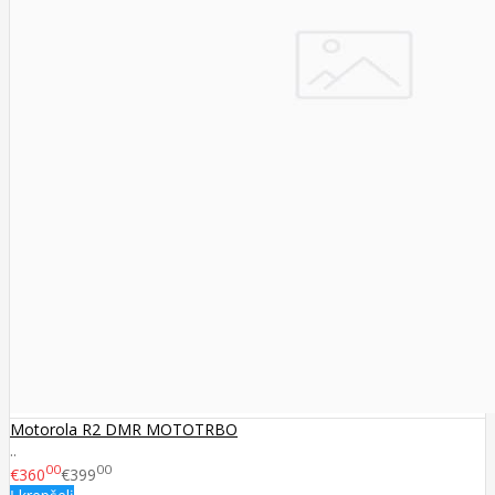
Motorola R2 DMR MOTOTRBO
..
00
00
€360
€399