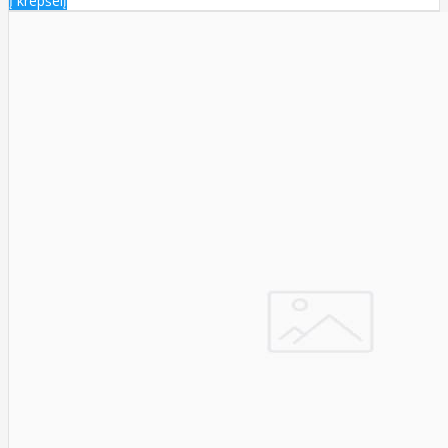
Į krepšelį