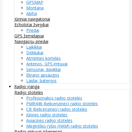
GPSMAP
Montana
Alpha
Jūriniai navigatoriai
Echolotai žvejybai
Priedai
GPS žemėlapiai
Navigacijų priedai
Laikikliai
Dėkliukai
Atminties kortelės
Antenos, GPS imtuvai
Sensoriai, davikliai
Ekrano apsaugos
Laidai, baterijos
Radijo įranga
Radijo stotelės
Profesionalios radijo stotelės
PMR446 (belicenzinės) radijo stotelės
CB (belicenzinės) radijo stotelės
Jūrinės radijo stotelės
Aviacinės radijo stotelės
Mėgėjiško ryšio (HAM) radijo stotelės
Radijo imtuvai (skeneriai)