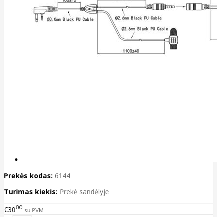
Prekės kodas:
6144
Turimas kiekis:
Prekė sandėlyje
00
€30
su PVM