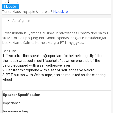
Turite klausimų apie šią prekę?
Klauskite
Aprašymas
Profesionalaus lygmens ausinės ir mikrofonas uždaro tipo šalmui
su Motorola tipo jungtimi. Montuojamas lengvai ir nesudėtingai
bet kokiame šalme. Komplekte yra PTT mygtykas.
Feature:
1. Two ultra-thin speakers(important for helmets tightly fitted to
the head) wrapped in soft "sachets" sewn on one side of the
Velcro equipped with a self-adhesive layer
2. Electret microphone with a set of self-adhesive Velcro
3. PTT button with Velcro tape, can be mounted on the steering
wheel
Speaker Specification
Impedance
Resonance freq