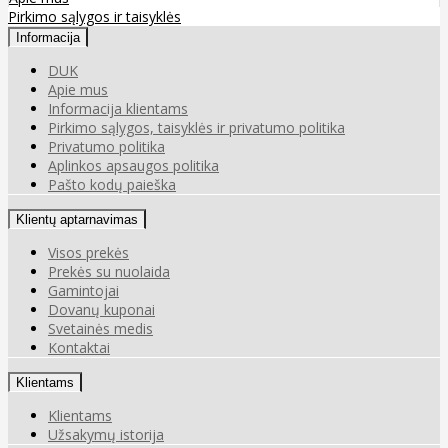
Pirkimo sąlygos ir taisyklės
Informacija
DUK
Apie mus
Informacija klientams
Pirkimo sąlygos, taisyklės ir privatumo politika
Privatumo politika
Aplinkos apsaugos politika
Pašto kodų paieška
Klientų aptarnavimas
Visos prekės
Prekės su nuolaida
Gamintojai
Dovanų kuponai
Svetainės medis
Kontaktai
Klientams
Klientams
Užsakymų istorija