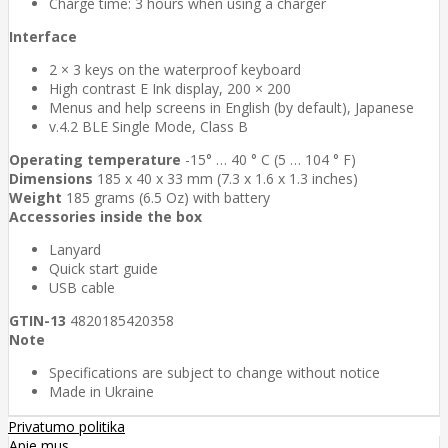
Сharge time: 3 hours when using a charger
Interface
2 × 3 keys on the waterproof keyboard
High contrast E Ink display, 200 × 200
Menus and help screens in English (by default), Japanese
v.4.2 BLE Single Mode, Class B
Operating temperature
-15° … 40 ° C (5 … 104 ° F)
Dimensions
185 x 40 x 33 mm (7.3 x 1.6 x 1.3 inches)
Weight
185 grams (6.5 Oz) with battery
Accessories inside the box
Lanyard
Quick start guide
USB cable
GTIN-13
4820185420358
Note
Specifications are subject to change without notice
Мade in Ukraine
Privatumo politika
Apie mus