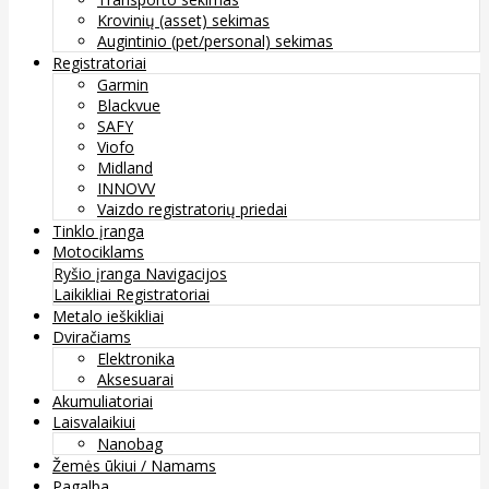
Krovinių (asset) sekimas
Augintinio (pet/personal) sekimas
Registratoriai
Garmin
Blackvue
SAFY
Viofo
Midland
INNOVV
Vaizdo registratorių priedai
Tinklo įranga
Motociklams
Ryšio įranga
Navigacijos
Laikikliai
Registratoriai
Metalo ieškikliai
Dviračiams
Elektronika
Aksesuarai
Akumuliatoriai
Laisvalaikiui
Nanobag
Žemės ūkiui / Namams
Pagalba