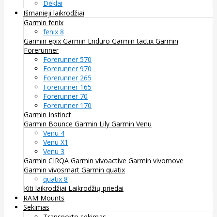
Dėklai
Išmanieji laikrodžiai
Garmin fenix
fenix 8
Garmin epix
Garmin Enduro
Garmin tactix
Garmin
Forerunner
Forerunner 570
Forerunner 970
Forerunner 265
Forerunner 165
Forerunner 70
Forerunner 170
Garmin Instinct
Garmin Bounce
Garmin Lily
Garmin Venu
Venu 4
Venu X1
Venu 3
Garmin CIRQA
Garmin vivoactive
Garmin vivomove
Garmin vivosmart
Garmin quatix
quatix 8
Kiti laikrodžiai
Laikrodžių priedai
RAM Mounts
Sekimas
Transporto sekimas