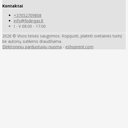
Kontaktai
+37052709808
info@fedingas.lt
I - V 08.00 - 17.00
2026 © Visos teisės saugomos. Kopijuoti, platinti svetainės turinį
be autorių sutikimo draudžiama.
Elektroninių parduotuvių nuoma
-
eshoprent.com