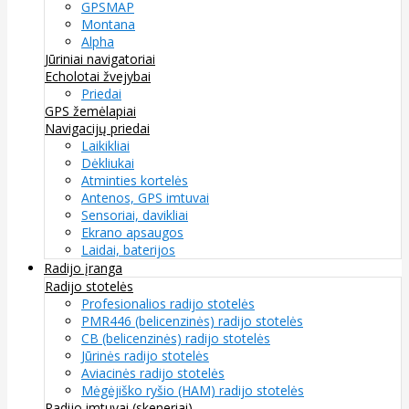
GPSMAP
Montana
Alpha
Jūriniai navigatoriai
Echolotai žvejybai
Priedai
GPS žemėlapiai
Navigacijų priedai
Laikikliai
Dėkliukai
Atminties kortelės
Antenos, GPS imtuvai
Sensoriai, davikliai
Ekrano apsaugos
Laidai, baterijos
Radijo įranga
Radijo stotelės
Profesionalios radijo stotelės
PMR446 (belicenzinės) radijo stotelės
CB (belicenzinės) radijo stotelės
Jūrinės radijo stotelės
Aviacinės radijo stotelės
Mėgėjiško ryšio (HAM) radijo stotelės
Radijo imtuvai (skeneriai)