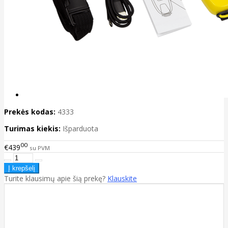
Prekės kodas:
4333
Turimas kiekis:
Išparduota
00
€439
su PVM
Turite klausimų apie šią prekę?
Klauskite