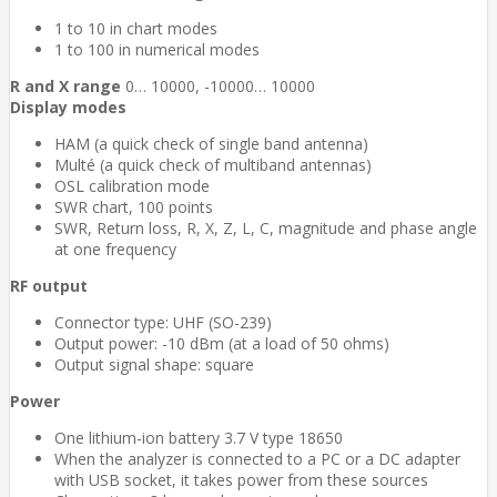
1 to 10 in chart modes
1 to 100 in numerical modes
R and X range
0… 10000, -10000… 10000
Display modes
HAM (a quick check of single band antenna)
Multé (a quick check of multiband antennas)
OSL calibration mode
SWR chart, 100 points
SWR, Return loss, R, X, Z, L, C, magnitude and phase angle
at one frequency
RF output
Connector type: UHF (SO-239)
Output power: -10 dBm (at a load of 50 ohms)
Output signal shape: square
Power
One lithium-ion battery 3.7 V type 18650
When the analyzer is connected to a PC or a DC adapter
with USB socket, it takes power from these sources