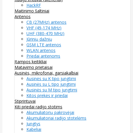
HackRF
Maitinimo šaltiniai
Antenos
CB (27MHz) antenos
VHF (49-174 MHz)
UHF (380-470 MHz)
Jūrinių dažnių
GSM LTE antenos
WLAN antenos
Priedai antenoms
Įtampos keitikliai
Matavimo prietaisai
Ausinės, mikrofonai, garsiakalbiai
Ausinės su K tipo jungtimi
Ausinės su L tipo jungtimi
Ausinės su M tipo jungtimi
Kitos prekės ir priedai
Stiprintuvai
Kiti priedai radijo stotims
Akumuliatorių pakrovėjai
Akumuliatoriai radijo stotelėms
Jungtys
Kabeliai