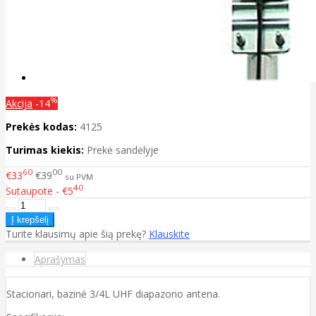
%
Akcija
-14
Prekės kodas:
4125
Turimas kiekis:
Prekė sandėlyje
60
00
€33
€39
su PVM
40
Sutaupote - €5
Turite klausimų apie šią prekę?
Klauskite
Aprašymas
Stacionari, bazinė 3/4L UHF diapazono antena.