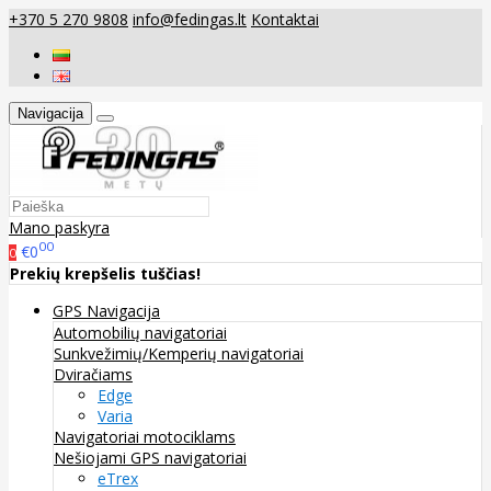
+370 5 270 9808
info@fedingas.lt
Kontaktai
Navigacija
Mano paskyra
00
€0
0
Prekių krepšelis tuščias!
GPS Navigacija
Automobilių navigatoriai
Sunkvežimių/Kemperių navigatoriai
Dviračiams
Edge
Varia
Navigatoriai motociklams
Nešiojami GPS navigatoriai
eTrex