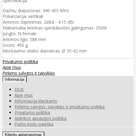
Specifikacija:
Dažnių diapazonas: 440-455 MHz
Poliarizacija: vertikali
Antenos stiprinimas: 2dBd - 4.15 dBi
Maksimaliai leistinas spinduliuotės galingumas: 250W
Jungtis: N-female
Antenos ilgis: 588 mm
Svoris: 450 g.
Montavimo stiebo diametras: Ø 35-42 mm
Privatumo politika
Apie mus
Pirkimo sąlygos ir taisyklės
Informacija
DUK
Apie mus
Informacija klientams
Pirkimo sąlygos, taisyklės ir privatumo politika
Privatumo politika
Aplinkos apsaugos politika
Pašto kodų paieška
Klientų aptarnavimas