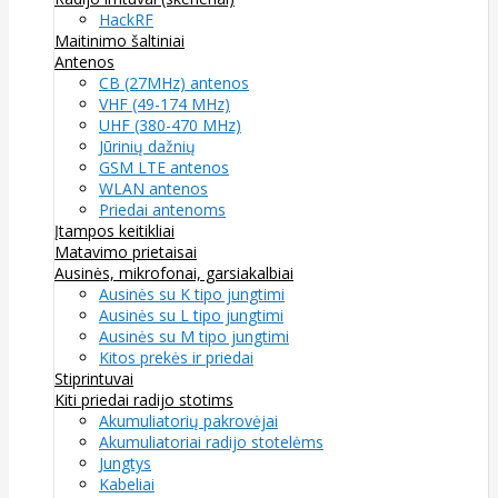
HackRF
Maitinimo šaltiniai
Antenos
CB (27MHz) antenos
VHF (49-174 MHz)
UHF (380-470 MHz)
Jūrinių dažnių
GSM LTE antenos
WLAN antenos
Priedai antenoms
Įtampos keitikliai
Matavimo prietaisai
Ausinės, mikrofonai, garsiakalbiai
Ausinės su K tipo jungtimi
Ausinės su L tipo jungtimi
Ausinės su M tipo jungtimi
Kitos prekės ir priedai
Stiprintuvai
Kiti priedai radijo stotims
Akumuliatorių pakrovėjai
Akumuliatoriai radijo stotelėms
Jungtys
Kabeliai