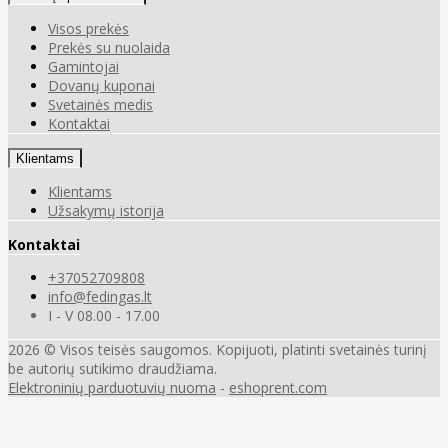
Visos prekės
Prekės su nuolaida
Gamintojai
Dovanų kuponai
Svetainės medis
Kontaktai
Klientams
Klientams
Užsakymų istorija
Kontaktai
+37052709808
info@fedingas.lt
I - V 08.00 - 17.00
2026 © Visos teisės saugomos. Kopijuoti, platinti svetainės turinį
be autorių sutikimo draudžiama.
Elektroninių parduotuvių nuoma
-
eshoprent.com