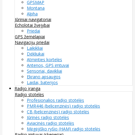
GPSMAP
Montana
Alpha
Jūriniai navigatoriai
Echolotai žvejybai
Priedai
GPS žemėlapiai
Navigacijų priedai
Laikikliai
Dėkliukai
Atminties kortelės
Antenos, GPS imtuvai
Sensoriai, davikliai
Ekrano apsaugos
Laidai, baterijos
Radijo įranga
Radijo stotelės
Profesionalios radijo stotelės
PMR446 (belicenzinės) radijo stotelės
CB (belicenzinės) radijo stotelės
Jūrinės radijo stotelės
Aviacinės radijo stotelės
Mėgėjiško ryšio (HAM) radijo stotelės
Radijo imtuvai (skeneriai)