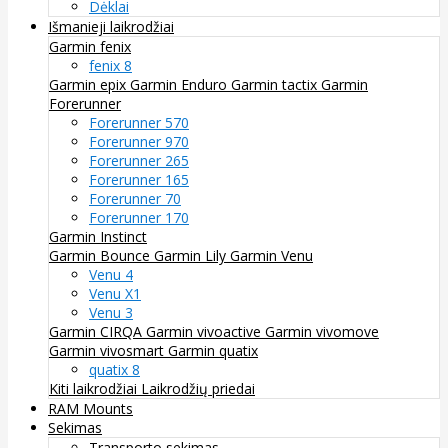
Dėklai
Išmanieji laikrodžiai
Garmin fenix
fenix 8
Garmin epix
Garmin Enduro
Garmin tactix
Garmin
Forerunner
Forerunner 570
Forerunner 970
Forerunner 265
Forerunner 165
Forerunner 70
Forerunner 170
Garmin Instinct
Garmin Bounce
Garmin Lily
Garmin Venu
Venu 4
Venu X1
Venu 3
Garmin CIRQA
Garmin vivoactive
Garmin vivomove
Garmin vivosmart
Garmin quatix
quatix 8
Kiti laikrodžiai
Laikrodžių priedai
RAM Mounts
Sekimas
Transporto sekimas