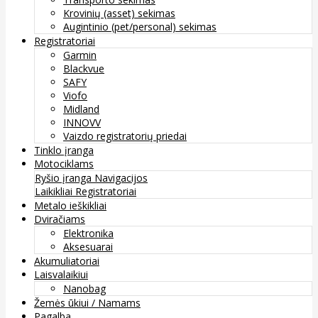
Krovinių (asset) sekimas
Augintinio (pet/personal) sekimas
Registratoriai
Garmin
Blackvue
SAFY
Viofo
Midland
INNOVV
Vaizdo registratorių priedai
Tinklo įranga
Motociklams
Ryšio įranga
Navigacijos
Laikikliai
Registratoriai
Metalo ieškikliai
Dviračiams
Elektronika
Aksesuarai
Akumuliatoriai
Laisvalaikiui
Nanobag
Žemės ūkiui / Namams
Pagalba