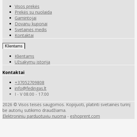
Visos prekės
Prekės su nuolaida
Gamintojai
Dovanų kuponai
Svetainės medis
Kontaktai
Klientams
Klientams
Užsakymų istorija
Kontaktai
+37052709808
info@fedingas.lt
I - V 08.00 - 17.00
2026 © Visos teisės saugomos. Kopijuoti, platinti svetainės turinį
be autorių sutikimo draudžiama.
Elektroninių parduotuvių nuoma
-
eshoprent.com