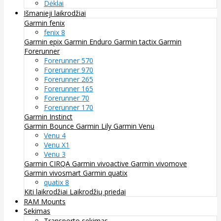
Dėklai
Išmanieji laikrodžiai
Garmin fenix
fenix 8
Garmin epix
Garmin Enduro
Garmin tactix
Garmin
Forerunner
Forerunner 570
Forerunner 970
Forerunner 265
Forerunner 165
Forerunner 70
Forerunner 170
Garmin Instinct
Garmin Bounce
Garmin Lily
Garmin Venu
Venu 4
Venu X1
Venu 3
Garmin CIRQA
Garmin vivoactive
Garmin vivomove
Garmin vivosmart
Garmin quatix
quatix 8
Kiti laikrodžiai
Laikrodžių priedai
RAM Mounts
Sekimas
Transporto sekimas