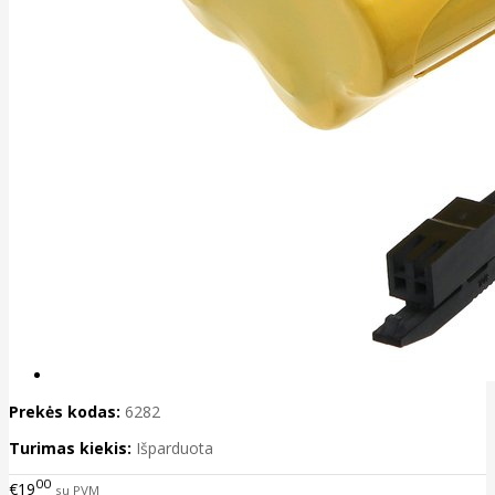
Prekės kodas:
6282
Turimas kiekis:
Išparduota
00
€19
su PVM