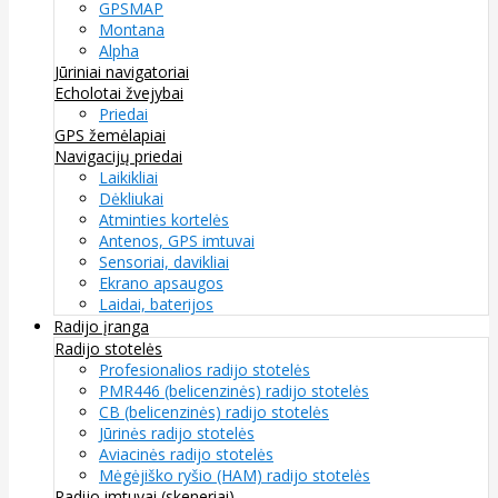
GPSMAP
Montana
Alpha
Jūriniai navigatoriai
Echolotai žvejybai
Priedai
GPS žemėlapiai
Navigacijų priedai
Laikikliai
Dėkliukai
Atminties kortelės
Antenos, GPS imtuvai
Sensoriai, davikliai
Ekrano apsaugos
Laidai, baterijos
Radijo įranga
Radijo stotelės
Profesionalios radijo stotelės
PMR446 (belicenzinės) radijo stotelės
CB (belicenzinės) radijo stotelės
Jūrinės radijo stotelės
Aviacinės radijo stotelės
Mėgėjiško ryšio (HAM) radijo stotelės
Radijo imtuvai (skeneriai)