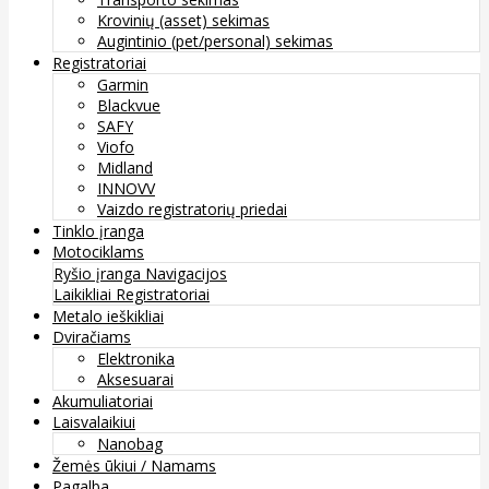
Krovinių (asset) sekimas
Augintinio (pet/personal) sekimas
Registratoriai
Garmin
Blackvue
SAFY
Viofo
Midland
INNOVV
Vaizdo registratorių priedai
Tinklo įranga
Motociklams
Ryšio įranga
Navigacijos
Laikikliai
Registratoriai
Metalo ieškikliai
Dviračiams
Elektronika
Aksesuarai
Akumuliatoriai
Laisvalaikiui
Nanobag
Žemės ūkiui / Namams
Pagalba