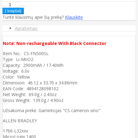
Turite klausimų apie šią prekę?
Klauskite
Aprašymas
Note: Non-rechargeable With Black Connector
Item No.: CS-FN500SL
Type: Li-MnO2
Capacity: 2900mAh / 17.40Wh
Voltage: 6.0v
Color: Yellow
Dimension: 46.12 x 33.70 x 34.86mm
EAN Code: 4894128098102
Net Weight: 69.0g / 2.43oz
Gross Weight: 139.0g / 4.90oz
Užsakoma prekė. Gamintojas "CS cameron sino"
ALLEN BRADLEY
1766-L32xxx
MicroLogix 1400