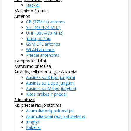
HackRF
Maitinimo šaltiniai
Antenos
CB (27MHz) antenos
VHF (49-174 MHz)
UHF (380-470 MHz)
Jūrinių dažnių
GSM LTE antenos
WLAN antenos
Priedai antenoms
Įtampos keitikliai
Matavimo prietaisai
Ausinės, mikrofonai, garsiakalbiai
Ausinės su K tipo jungtimi
Ausinės su L tipo jungtimi
Ausinės su M tipo jungtimi
Kitos prekės ir priedai
Stiprintuvai
Kiti priedai radijo stotims
Akumuliatorių pakrovėjai
Akumuliatoriai radijo stotelėms
Jungtys
Kabeliai