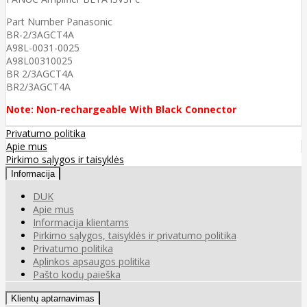
Part Number Panasonic
BR-2/3AGCT4A
A98L-0031-0025
A98L00310025
BR 2/3AGCT4A
BR2/3AGCT4A
Note: Non-rechargeable With Black Connector
Privatumo politika
Apie mus
Pirkimo sąlygos ir taisyklės
Informacija
DUK
Apie mus
Informacija klientams
Pirkimo sąlygos, taisyklės ir privatumo politika
Privatumo politika
Aplinkos apsaugos politika
Pašto kodų paieška
Klientų aptarnavimas