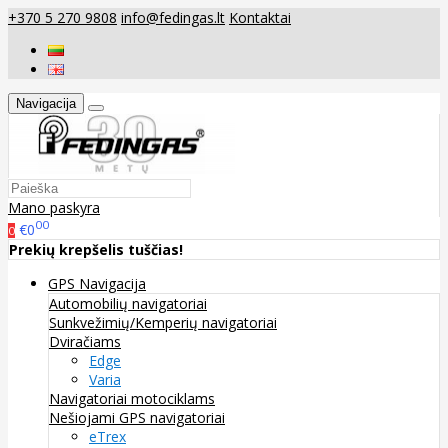
+370 5 270 9808
info@fedingas.lt
Kontaktai
Navigacija
Mano paskyra
00
€0
0
Prekių krepšelis tuščias!
GPS Navigacija
Automobilių navigatoriai
Sunkvežimių/Kemperių navigatoriai
Dviračiams
Edge
Varia
Navigatoriai motociklams
Nešiojami GPS navigatoriai
eTrex