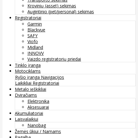
Krovinių (asset) sekimas
Augintinio (pet/personal) sekimas
Registratoriai
Garmin
Blackvue
SAFY
Viofo
Midland
INNOVV
Vaizdo registratorių priedai
Tinklo įranga
Motociklams
Ryšio įranga
Navigacijos
Laikikliai
Registratoriai
Metalo ieškikliai
Dviračiams
Elektronika
Aksesuarai
Akumuliatoriai
Laisvalaikiui
Nanobag
Žemės ūkiui / Namams
Pagalba