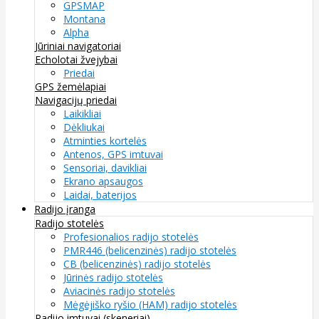
GPSMAP
Montana
Alpha
Jūriniai navigatoriai
Echolotai žvejybai
Priedai
GPS žemėlapiai
Navigacijų priedai
Laikikliai
Dėkliukai
Atminties kortelės
Antenos, GPS imtuvai
Sensoriai, davikliai
Ekrano apsaugos
Laidai, baterijos
Radijo įranga
Radijo stotelės
Profesionalios radijo stotelės
PMR446 (belicenzinės) radijo stotelės
CB (belicenzinės) radijo stotelės
Jūrinės radijo stotelės
Aviacinės radijo stotelės
Mėgėjiško ryšio (HAM) radijo stotelės
Radijo imtuvai (skeneriai)