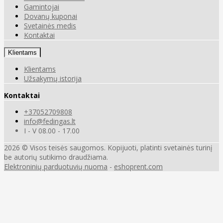
Gamintojai
Dovanų kuponai
Svetainės medis
Kontaktai
Klientams
Klientams
Užsakymų istorija
Kontaktai
+37052709808
info@fedingas.lt
I - V 08.00 - 17.00
2026 © Visos teisės saugomos. Kopijuoti, platinti svetainės turinį
be autorių sutikimo draudžiama.
Elektroninių parduotuvių nuoma
-
eshoprent.com