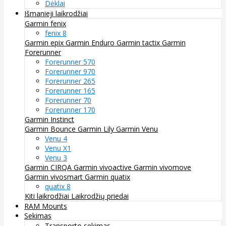
Dėklai
Išmanieji laikrodžiai
Garmin fenix
fenix 8
Garmin epix
Garmin Enduro
Garmin tactix
Garmin
Forerunner
Forerunner 570
Forerunner 970
Forerunner 265
Forerunner 165
Forerunner 70
Forerunner 170
Garmin Instinct
Garmin Bounce
Garmin Lily
Garmin Venu
Venu 4
Venu X1
Venu 3
Garmin CIRQA
Garmin vivoactive
Garmin vivomove
Garmin vivosmart
Garmin quatix
quatix 8
Kiti laikrodžiai
Laikrodžių priedai
RAM Mounts
Sekimas
Transporto sekimas