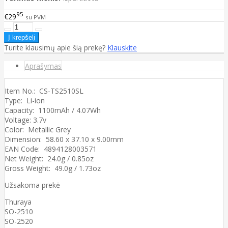
95
€29
su PVM
Turite klausimų apie šią prekę?
Klauskite
Aprašymas
Item No.: CS-TS2510SL
Type: Li-ion
Capacity: 1100mAh / 4.07Wh
Voltage: 3.7v
Color: Metallic Grey
Dimension: 58.60 x 37.10 x 9.00mm
EAN Code: 4894128003571
Net Weight: 24.0g / 0.85oz
Gross Weight: 49.0g / 1.73oz
Užsakoma prekė
Thuraya
SO-2510
SO-2520