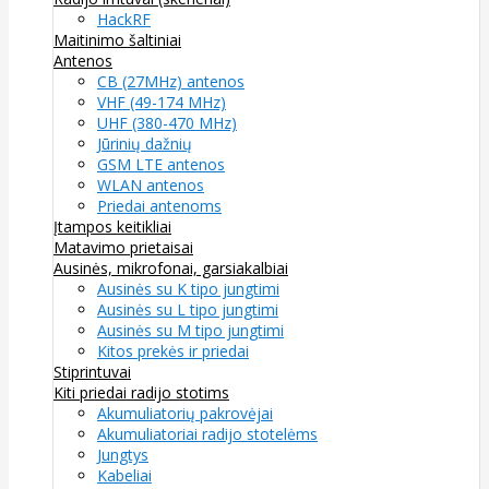
HackRF
Maitinimo šaltiniai
Antenos
CB (27MHz) antenos
VHF (49-174 MHz)
UHF (380-470 MHz)
Jūrinių dažnių
GSM LTE antenos
WLAN antenos
Priedai antenoms
Įtampos keitikliai
Matavimo prietaisai
Ausinės, mikrofonai, garsiakalbiai
Ausinės su K tipo jungtimi
Ausinės su L tipo jungtimi
Ausinės su M tipo jungtimi
Kitos prekės ir priedai
Stiprintuvai
Kiti priedai radijo stotims
Akumuliatorių pakrovėjai
Akumuliatoriai radijo stotelėms
Jungtys
Kabeliai