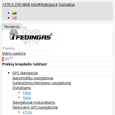
+370 5 270 9808
info@fedingas.lt
Kontaktai
Navigacija
Mano paskyra
00
€0
0
Prekių krepšelis tuščias!
GPS Navigacija
Automobilių navigatoriai
Sunkvežimių/Kemperių navigatoriai
Dviračiams
Edge
Varia
Navigatoriai motociklams
Nešiojami GPS navigatoriai
eTrex