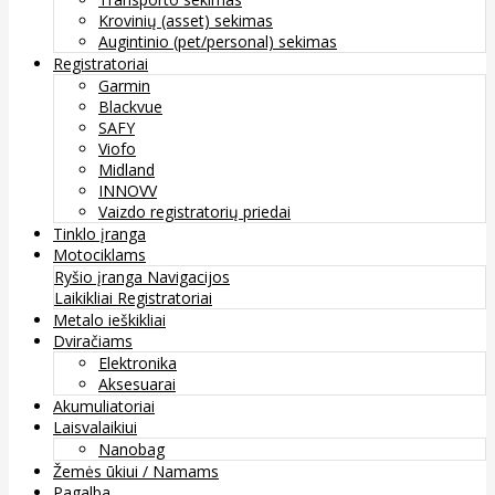
Krovinių (asset) sekimas
Augintinio (pet/personal) sekimas
Registratoriai
Garmin
Blackvue
SAFY
Viofo
Midland
INNOVV
Vaizdo registratorių priedai
Tinklo įranga
Motociklams
Ryšio įranga
Navigacijos
Laikikliai
Registratoriai
Metalo ieškikliai
Dviračiams
Elektronika
Aksesuarai
Akumuliatoriai
Laisvalaikiui
Nanobag
Žemės ūkiui / Namams
Pagalba