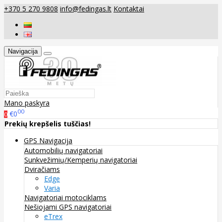
+370 5 270 9808
info@fedingas.lt
Kontaktai
Navigacija
Mano paskyra
00
€0
0
Prekių krepšelis tuščias!
GPS Navigacija
Automobilių navigatoriai
Sunkvežimių/Kemperių navigatoriai
Dviračiams
Edge
Varia
Navigatoriai motociklams
Nešiojami GPS navigatoriai
eTrex