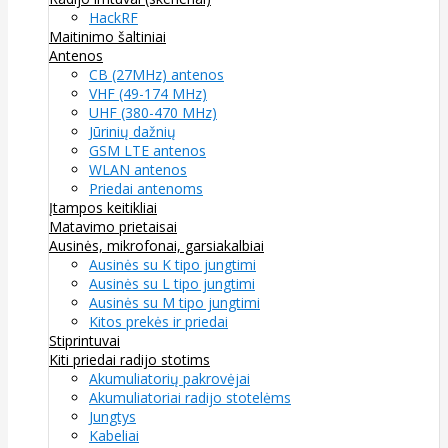
HackRF
Maitinimo šaltiniai
Antenos
CB (27MHz) antenos
VHF (49-174 MHz)
UHF (380-470 MHz)
Jūrinių dažnių
GSM LTE antenos
WLAN antenos
Priedai antenoms
Įtampos keitikliai
Matavimo prietaisai
Ausinės, mikrofonai, garsiakalbiai
Ausinės su K tipo jungtimi
Ausinės su L tipo jungtimi
Ausinės su M tipo jungtimi
Kitos prekės ir priedai
Stiprintuvai
Kiti priedai radijo stotims
Akumuliatorių pakrovėjai
Akumuliatoriai radijo stotelėms
Jungtys
Kabeliai