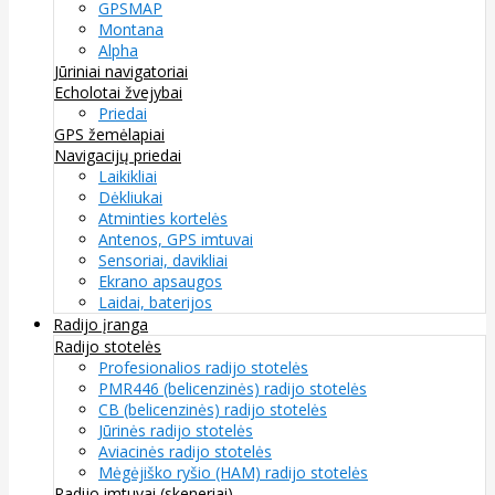
GPSMAP
Montana
Alpha
Jūriniai navigatoriai
Echolotai žvejybai
Priedai
GPS žemėlapiai
Navigacijų priedai
Laikikliai
Dėkliukai
Atminties kortelės
Antenos, GPS imtuvai
Sensoriai, davikliai
Ekrano apsaugos
Laidai, baterijos
Radijo įranga
Radijo stotelės
Profesionalios radijo stotelės
PMR446 (belicenzinės) radijo stotelės
CB (belicenzinės) radijo stotelės
Jūrinės radijo stotelės
Aviacinės radijo stotelės
Mėgėjiško ryšio (HAM) radijo stotelės
Radijo imtuvai (skeneriai)