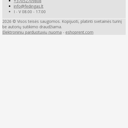
+37052709808
info@fedingas.lt
I - V 08.00 - 17.00
2026 © Visos teisės saugomos. Kopijuoti, platinti svetainės turinį
be autorių sutikimo draudžiama.
Elektroninių parduotuvių nuoma
-
eshoprent.com