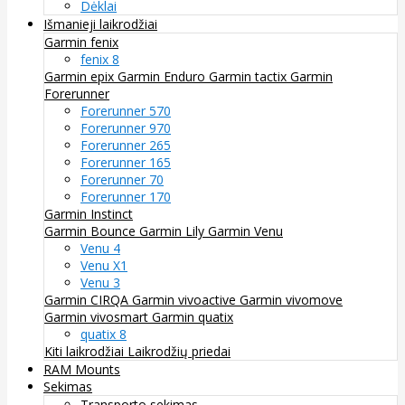
Dėklai
Išmanieji laikrodžiai
Garmin fenix
fenix 8
Garmin epix
Garmin Enduro
Garmin tactix
Garmin
Forerunner
Forerunner 570
Forerunner 970
Forerunner 265
Forerunner 165
Forerunner 70
Forerunner 170
Garmin Instinct
Garmin Bounce
Garmin Lily
Garmin Venu
Venu 4
Venu X1
Venu 3
Garmin CIRQA
Garmin vivoactive
Garmin vivomove
Garmin vivosmart
Garmin quatix
quatix 8
Kiti laikrodžiai
Laikrodžių priedai
RAM Mounts
Sekimas
Transporto sekimas