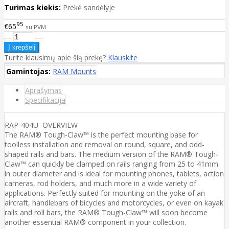
Turimas kiekis:
Prekė sandėlyje
95
€65
su PVM
Turite klausimų apie šią prekę?
Klauskite
Gamintojas:
RAM Mounts
Aprašymas
Specifikacija
RAP-404U OVERVIEW
The RAM® Tough-Claw™ is the perfect mounting base for
toolless installation and removal on round, square, and odd-
shaped rails and bars. The medium version of the RAM® Tough-
Claw™ can quickly be clamped on rails ranging from 25 to 41mm
in outer diameter and is ideal for mounting phones, tablets, action
cameras, rod holders, and much more in a wide variety of
applications. Perfectly suited for mounting on the yoke of an
aircraft, handlebars of bicycles and motorcycles, or even on kayak
rails and roll bars, the RAM® Tough-Claw™ will soon become
another essential RAM® component in your collection.