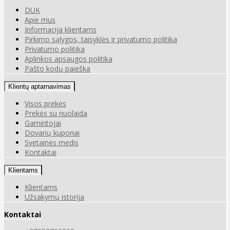
DUK
Apie mus
Informacija klientams
Pirkimo sąlygos, taisyklės ir privatumo politika
Privatumo politika
Aplinkos apsaugos politika
Pašto kodų paieška
Klientų aptarnavimas
Visos prekės
Prekės su nuolaida
Gamintojai
Dovanų kuponai
Svetainės medis
Kontaktai
Klientams
Klientams
Užsakymų istorija
Kontaktai