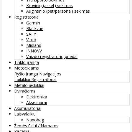
Krovinių (asset) sekimas
Augintinio (pet/personal) sekimas
Registratoriai
Garmin
Blackvue
SAFY
Viofo
Midland
INNOVV
Vaizdo registratorių priedai
Tinklo įranga
Motociklams
Ryšio įranga
Navigacijos
Laikikliai
Registratoriai
Metalo ieškikliai
Dviračiams
Elektronika
Aksesuarai
Akumuliatoriai
Laisvalaikiui
Nanobag
Žemės ūkiui / Namams
Pagalba