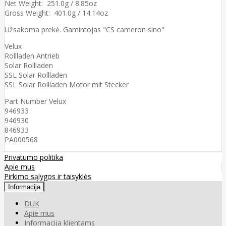
Net Weight: 251.0g / 8.85oz
Gross Weight: 401.0g / 14.14oz
Užsakoma prekė. Gamintojas "CS cameron sino"
Velux
Rollladen Antrieb
Solar Rollladen
SSL Solar Rollladen
SSL Solar Rollladen Motor mit Stecker
Part Number Velux
946933
946930
846933
PA000568
Privatumo politika
Apie mus
Pirkimo sąlygos ir taisyklės
Informacija
DUK
Apie mus
Informacija klientams