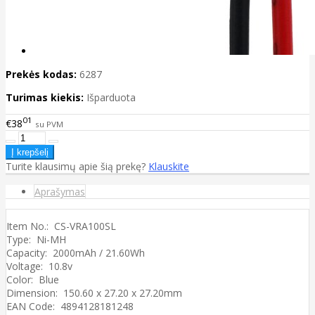
Prekės kodas:
6287
Turimas kiekis:
Išparduota
01
€38
su PVM
Turite klausimų apie šią prekę?
Klauskite
Aprašymas
Item No.: CS-VRA100SL
Type: Ni-MH
Capacity: 2000mAh / 21.60Wh
Voltage: 10.8v
Color: Blue
Dimension: 150.60 x 27.20 x 27.20mm
EAN Code: 4894128181248