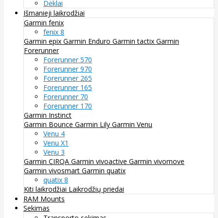
Dėklai
Išmanieji laikrodžiai
Garmin fenix
fenix 8
Garmin epix
Garmin Enduro
Garmin tactix
Garmin
Forerunner
Forerunner 570
Forerunner 970
Forerunner 265
Forerunner 165
Forerunner 70
Forerunner 170
Garmin Instinct
Garmin Bounce
Garmin Lily
Garmin Venu
Venu 4
Venu X1
Venu 3
Garmin CIRQA
Garmin vivoactive
Garmin vivomove
Garmin vivosmart
Garmin quatix
quatix 8
Kiti laikrodžiai
Laikrodžių priedai
RAM Mounts
Sekimas
Transporto sekimas