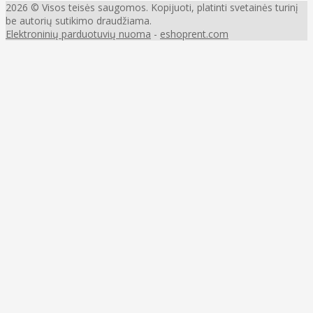
2026 © Visos teisės saugomos. Kopijuoti, platinti svetainės turinį
be autorių sutikimo draudžiama.
Elektroninių parduotuvių nuoma
-
eshoprent.com