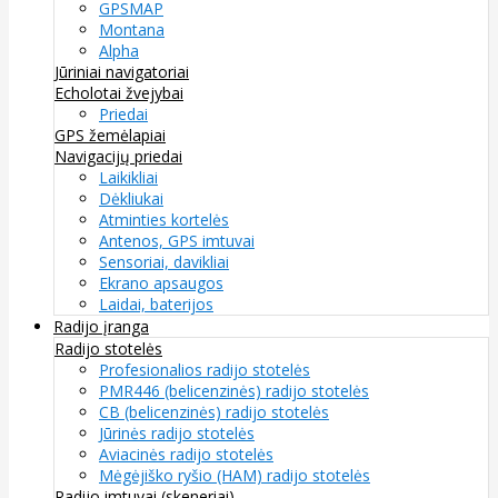
GPSMAP
Montana
Alpha
Jūriniai navigatoriai
Echolotai žvejybai
Priedai
GPS žemėlapiai
Navigacijų priedai
Laikikliai
Dėkliukai
Atminties kortelės
Antenos, GPS imtuvai
Sensoriai, davikliai
Ekrano apsaugos
Laidai, baterijos
Radijo įranga
Radijo stotelės
Profesionalios radijo stotelės
PMR446 (belicenzinės) radijo stotelės
CB (belicenzinės) radijo stotelės
Jūrinės radijo stotelės
Aviacinės radijo stotelės
Mėgėjiško ryšio (HAM) radijo stotelės
Radijo imtuvai (skeneriai)