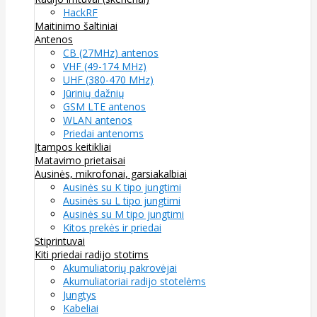
HackRF
Maitinimo šaltiniai
Antenos
CB (27MHz) antenos
VHF (49-174 MHz)
UHF (380-470 MHz)
Jūrinių dažnių
GSM LTE antenos
WLAN antenos
Priedai antenoms
Įtampos keitikliai
Matavimo prietaisai
Ausinės, mikrofonai, garsiakalbiai
Ausinės su K tipo jungtimi
Ausinės su L tipo jungtimi
Ausinės su M tipo jungtimi
Kitos prekės ir priedai
Stiprintuvai
Kiti priedai radijo stotims
Akumuliatorių pakrovėjai
Akumuliatoriai radijo stotelėms
Jungtys
Kabeliai