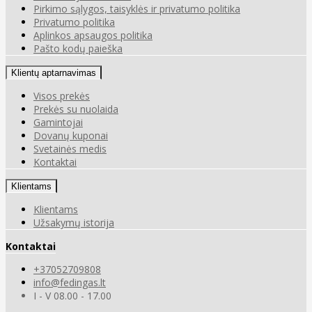
Pirkimo sąlygos, taisyklės ir privatumo politika
Privatumo politika
Aplinkos apsaugos politika
Pašto kodų paieška
Klientų aptarnavimas
Visos prekės
Prekės su nuolaida
Gamintojai
Dovanų kuponai
Svetainės medis
Kontaktai
Klientams
Klientams
Užsakymų istorija
Kontaktai
+37052709808
info@fedingas.lt
I - V 08.00 - 17.00