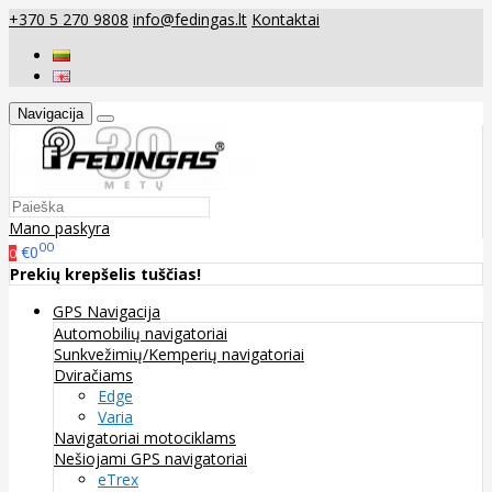
+370 5 270 9808
info@fedingas.lt
Kontaktai
Navigacija
Mano paskyra
00
€0
0
Prekių krepšelis tuščias!
GPS Navigacija
Automobilių navigatoriai
Sunkvežimių/Kemperių navigatoriai
Dviračiams
Edge
Varia
Navigatoriai motociklams
Nešiojami GPS navigatoriai
eTrex