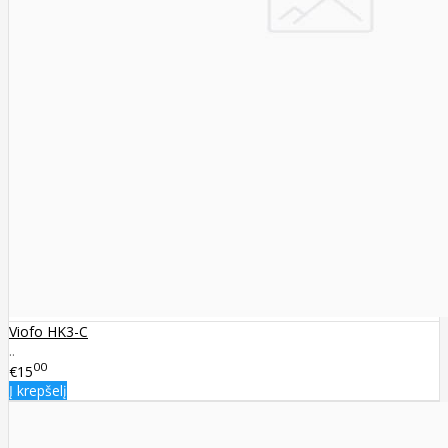
Viofo HK3-C
..
00
€15
Į krepšelį