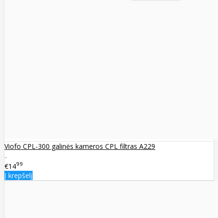
Viofo CPL-300 galinės kameros CPL filtras A229
..
99
€14
Į krepšelį