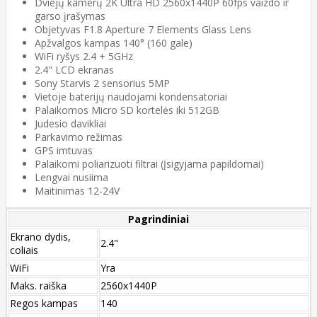
Dviejų kamerų 2K Ultra HD 2560x1440P 60fps vaizdo ir
garso įrašymas
Objetyvas F1.8 Aperture 7 Elements Glass Lens
Apžvalgos kampas 140° (160 gale)
WiFi ryšys 2.4 + 5GHz
2.4" LCD ekranas
Sony Starvis 2 sensorius 5MP
Vietoje baterijų naudojami kondensatoriai
Palaikomos Micro SD kortelės iki 512GB
Judesio davikliai
Parkavimo režimas
GPS imtuvas
Palaikomi poliarizuoti filtrai (Įsigyjama papildomai)
Lengvai nusiima
Maitinimas 12-24V
Pagrindiniai
Ekrano dydis,
2.4"
coliais
WiFi
Yra
Maks. raiška
2560x1440P
Regos kampas
140