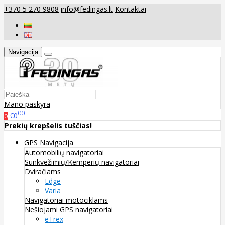
+370 5 270 9808
info@fedingas.lt
Kontaktai
Navigacija
Mano paskyra
00
€0
0
Prekių krepšelis tuščias!
GPS Navigacija
Automobilių navigatoriai
Sunkvežimių/Kemperių navigatoriai
Dviračiams
Edge
Varia
Navigatoriai motociklams
Nešiojami GPS navigatoriai
eTrex