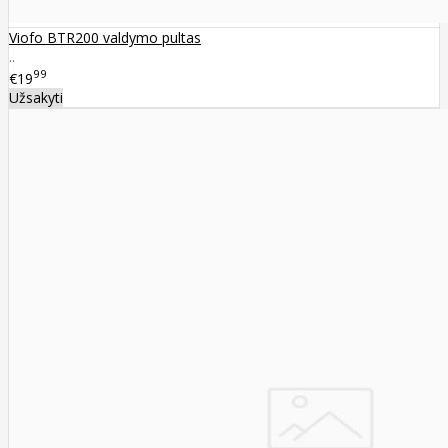
Viofo BTR200 valdymo pultas
..
99
€19
Užsakyti