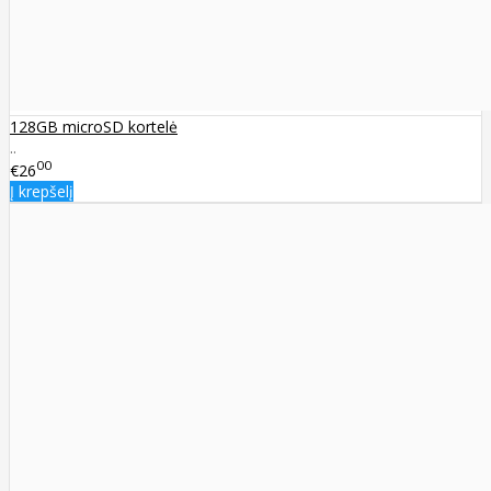
128GB microSD kortelė
..
00
€26
Į krepšelį