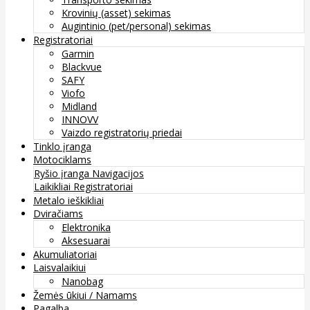
Krovinių (asset) sekimas
Augintinio (pet/personal) sekimas
Registratoriai
Garmin
Blackvue
SAFY
Viofo
Midland
INNOVV
Vaizdo registratorių priedai
Tinklo įranga
Motociklams
Ryšio įranga
Navigacijos
Laikikliai
Registratoriai
Metalo ieškikliai
Dviračiams
Elektronika
Aksesuarai
Akumuliatoriai
Laisvalaikiui
Nanobag
Žemės ūkiui / Namams
Pagalba