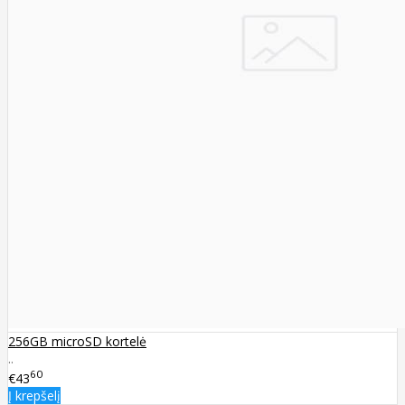
256GB microSD kortelė
..
60
€43
Į krepšelį