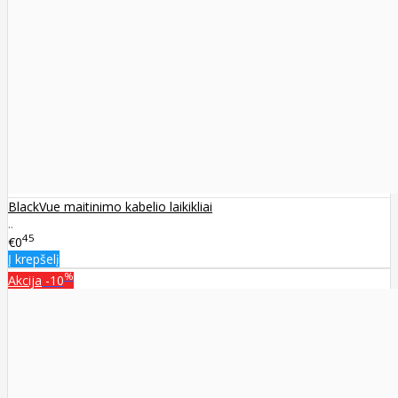
BlackVue maitinimo kabelio laikikliai
..
45
€0
Į krepšelį
%
Akcija
-10