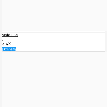
Viofo HK4
..
00
€19
Į krepšelį