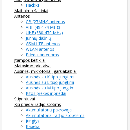
HackRF
Maitinimo šaltiniai
Antenos
CB (27MHz) antenos
VHF (49-174 MHz)
UHF (380-470 MHz)
Jūrinių dažnių
GSM LTE antenos
WLAN antenos
Priedai antenoms
Įtampos keitikliai
Matavimo prietaisai
Ausinės, mikrofonai, garsiakalbiai
Ausinės su K tipo jungtimi
Ausinės su L tipo jungtimi
Ausinės su M tipo jungtimi
Kitos prekės ir priedai
Stiprintuvai
Kiti priedai radijo stotims
Akumuliatorių pakrovėjai
Akumuliatoriai radijo stotelėms
Jungtys
Kabeliai