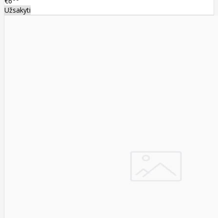
€6
Užsakyti