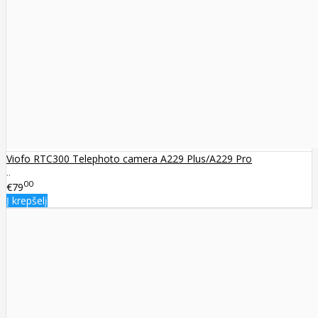
Viofo RTC300 Telephoto camera A229 Plus/A229 Pro
..
00
€79
Į krepšelį