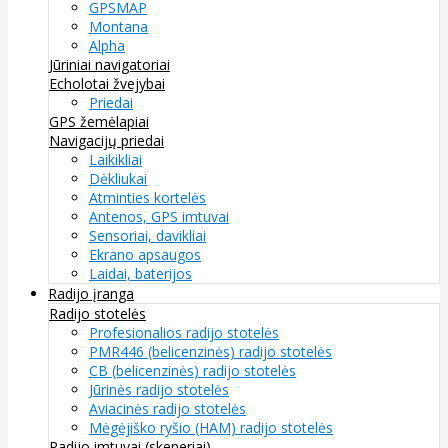
GPSMAP
Montana
Alpha
Jūriniai navigatoriai
Echolotai žvejybai
Priedai
GPS žemėlapiai
Navigacijų priedai
Laikikliai
Dėkliukai
Atminties kortelės
Antenos, GPS imtuvai
Sensoriai, davikliai
Ekrano apsaugos
Laidai, baterijos
Radijo įranga
Radijo stotelės
Profesionalios radijo stotelės
PMR446 (belicenzinės) radijo stotelės
CB (belicenzinės) radijo stotelės
Jūrinės radijo stotelės
Aviacinės radijo stotelės
Mėgėjiško ryšio (HAM) radijo stotelės
Radijo imtuvai (skeneriai)