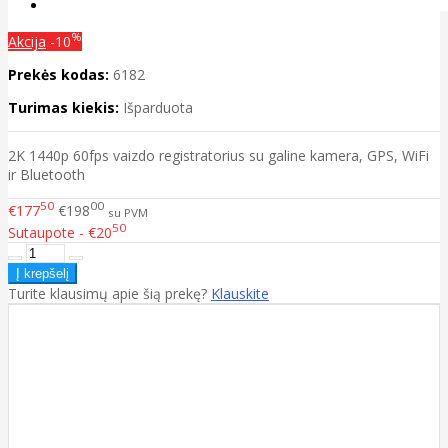
%
Akcija
-10
Prekės kodas:
6182
Turimas kiekis:
Išparduota
2K 1440p 60fps vaizdo registratorius su galine kamera, GPS, WiFi
ir Bluetooth
50
00
€177
€198
su PVM
50
Sutaupote - €20
Turite klausimų apie šią prekę?
Klauskite