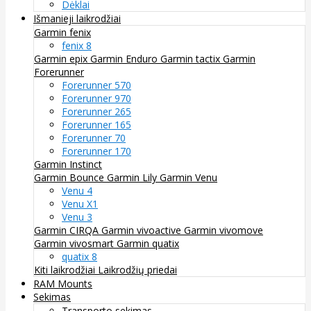
Dėklai
Išmanieji laikrodžiai
Garmin fenix
fenix 8
Garmin epix
Garmin Enduro
Garmin tactix
Garmin
Forerunner
Forerunner 570
Forerunner 970
Forerunner 265
Forerunner 165
Forerunner 70
Forerunner 170
Garmin Instinct
Garmin Bounce
Garmin Lily
Garmin Venu
Venu 4
Venu X1
Venu 3
Garmin CIRQA
Garmin vivoactive
Garmin vivomove
Garmin vivosmart
Garmin quatix
quatix 8
Kiti laikrodžiai
Laikrodžių priedai
RAM Mounts
Sekimas
Transporto sekimas