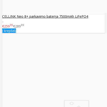
CELLINK Neo 8+ parkavimo baterija 7500mAh LiFePO4
..
95
99
€259
€289
Į krepšelį