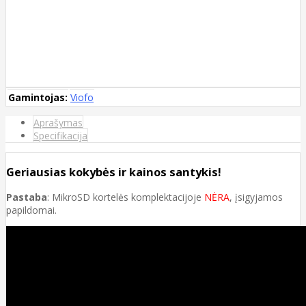
Gamintojas:
Viofo
Aprašymas
Specifikacija
Geriausias kokybės ir kainos santykis!
Pastaba
: MikroSD kortelės komplektacijoje
NĖRA
, įsigyjamos
papildomai.