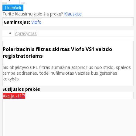
Turite klausimų apie šią prekę?
Klauskite
Gamintojas:
Viofo
Aprašymas
Polarizacinis filtras skirtas Viofo
VS1 vaizdo
registratoriams
Šis objektyvo CPL filtras sumažina atspindžius nuo stiklo, spalvos
tampa sodresnės, todėl nufilmuotas vaizdas bus geresnės
kokybės.
Susijusios prekės
%
Akcija
-11