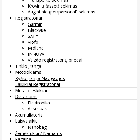
Krovinių (asset) sekimas
Augintinio (pet/personal) sekimas
Registratoriai
Garmin
Blackvue
SAFY
Viofo
Midland
INNOVV
Vaizdo registratorių priedai
Tinklo įranga
Motociklams
Ryšio įranga
Navigacijos
Laikikliai
Registratoriai
Metalo ieškikliai
Dviračiams
Elektronika
Aksesuarai
Akumuliatoriai
Laisvalaikiui
Nanobag
Žemės ūkiui / Namams
Pagalba