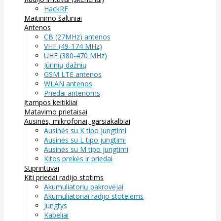
HackRF
Maitinimo šaltiniai
Antenos
CB (27MHz) antenos
VHF (49-174 MHz)
UHF (380-470 MHz)
Jūrinių dažnių
GSM LTE antenos
WLAN antenos
Priedai antenoms
Įtampos keitikliai
Matavimo prietaisai
Ausinės, mikrofonai, garsiakalbiai
Ausinės su K tipo jungtimi
Ausinės su L tipo jungtimi
Ausinės su M tipo jungtimi
Kitos prekės ir priedai
Stiprintuvai
Kiti priedai radijo stotims
Akumuliatorių pakrovėjai
Akumuliatoriai radijo stotelėms
Jungtys
Kabeliai