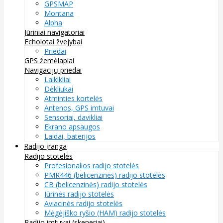
GPSMAP
Montana
Alpha
Jūriniai navigatoriai
Echolotai žvejybai
Priedai
GPS žemėlapiai
Navigacijų priedai
Laikikliai
Dėkliukai
Atminties kortelės
Antenos, GPS imtuvai
Sensoriai, davikliai
Ekrano apsaugos
Laidai, baterijos
Radijo įranga
Radijo stotelės
Profesionalios radijo stotelės
PMR446 (belicenzinės) radijo stotelės
CB (belicenzinės) radijo stotelės
Jūrinės radijo stotelės
Aviacinės radijo stotelės
Mėgėjiško ryšio (HAM) radijo stotelės
Radijo imtuvai (skeneriai)