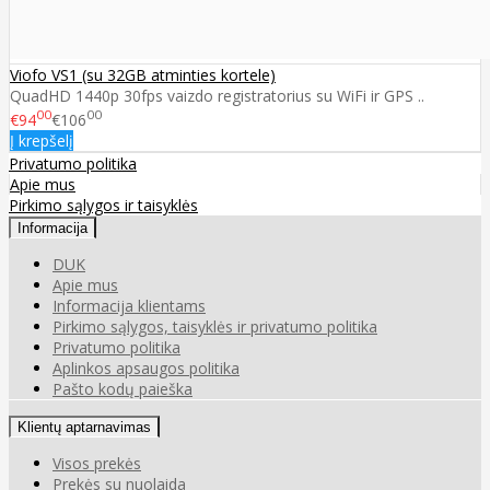
Viofo VS1 (su 32GB atminties kortele)
QuadHD 1440p 30fps vaizdo registratorius su WiFi ir GPS ..
00
00
€94
€106
Į krepšelį
Privatumo politika
Apie mus
Pirkimo sąlygos ir taisyklės
Informacija
DUK
Apie mus
Informacija klientams
Pirkimo sąlygos, taisyklės ir privatumo politika
Privatumo politika
Aplinkos apsaugos politika
Pašto kodų paieška
Klientų aptarnavimas
Visos prekės
Prekės su nuolaida