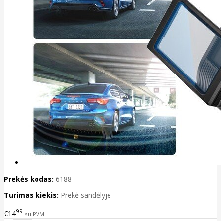
Prekės kodas:
6188
Turimas kiekis:
Prekė sandėlyje
99
€14
su PVM