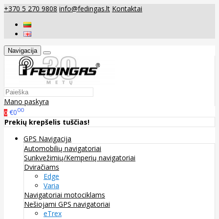
+370 5 270 9808
info@fedingas.lt
Kontaktai
Navigacija
Mano paskyra
00
€0
0
Prekių krepšelis tuščias!
GPS Navigacija
Automobilių navigatoriai
Sunkvežimių/Kemperių navigatoriai
Dviračiams
Edge
Varia
Navigatoriai motociklams
Nešiojami GPS navigatoriai
eTrex