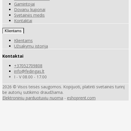
Gamintojai
Dovanų kuponai
Svetainės medis
Kontaktai
Klientams
Klientams
Užsakymų istorija
Kontaktai
+37052709808
info@fedingas.lt
I - V 08.00 - 17.00
2026 © Visos teisės saugomos. Kopijuoti, platinti svetainės turinį
be autorių sutikimo draudžiama.
Elektroninių parduotuvių nuoma
-
eshoprent.com