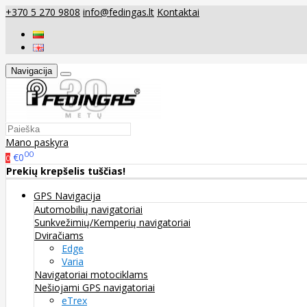
+370 5 270 9808
info@fedingas.lt
Kontaktai
Navigacija
Mano paskyra
00
€0
0
Prekių krepšelis tuščias!
GPS Navigacija
Automobilių navigatoriai
Sunkvežimių/Kemperių navigatoriai
Dviračiams
Edge
Varia
Navigatoriai motociklams
Nešiojami GPS navigatoriai
eTrex