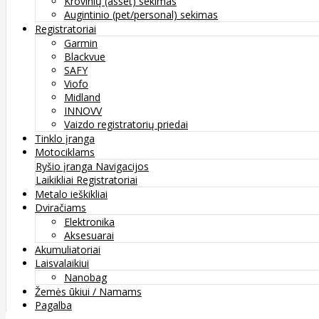
Krovinių (asset) sekimas
Augintinio (pet/personal) sekimas
Registratoriai
Garmin
Blackvue
SAFY
Viofo
Midland
INNOVV
Vaizdo registratorių priedai
Tinklo įranga
Motociklams
Ryšio įranga
Navigacijos
Laikikliai
Registratoriai
Metalo ieškikliai
Dviračiams
Elektronika
Aksesuarai
Akumuliatoriai
Laisvalaikiui
Nanobag
Žemės ūkiui / Namams
Pagalba