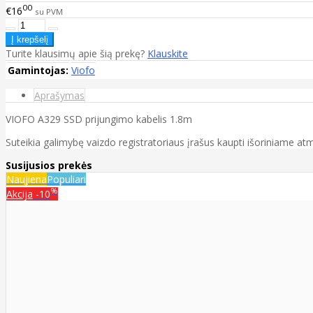
00
€16
su PVM
Turite klausimų apie šią prekę?
Klauskite
Gamintojas:
Viofo
Aprašymas
VIOFO A329 SSD prijungimo kabelis 1.8m
Suteikia galimybę vaizdo registratoriaus įrašus kaupti išoriniame atm
Susijusios prekės
Naujiena
Populiari
%
Akcija
-10