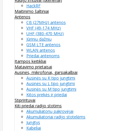
Radijo imtuvai (skeneriai)
HackRF
Maitinimo šaltiniai
Antenos
CB (27MHz) antenos
VHF (49-174 MHz)
UHF (380-470 MHz)
Jūrinių dažnių
GSM LTE antenos
WLAN antenos
Priedai antenoms
Įtampos keitikliai
Matavimo prietaisai
Ausinės, mikrofonai, garsiakalbiai
Ausinės su K tipo jungtimi
Ausinės su L tipo jungtimi
Ausinės su M tipo jungtimi
Kitos prekės ir priedai
Stiprintuvai
Kiti priedai radijo stotims
Akumuliatorių pakrovėjai
Akumuliatoriai radijo stotelėms
Jungtys
Kabeliai