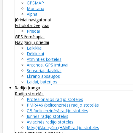
GPSMAP
Montana
Alpha
Jūriniai navigatoriai
Echolotai žvejybai
Priedai
GPS žemėlapiai
Navigacijų priedai
Laikikliai
Dėkliukai
Atminties kortelės
Antenos, GPS imtuvai
Sensoriai, davikliai
Ekrano apsaugos
Laidai, baterijos
Radijo įranga
Radijo stotelės
Profesionalios radijo stotelės
PMR446 (belicenzinės) radijo stotelės
CB (belicenzinės) radijo stotelės
Jūrinės radijo stotelės
Aviacinės radijo stotelės
Mėgėjiško ryšio (HAM) radijo stotelės