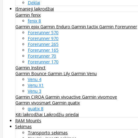
Dėklai
Išmanieji laikrodžiai
Garmin fenix
fenix 8
Garmin epix
Garmin Enduro
Garmin tactix
Garmin Forerunner
Forerunner 570
Forerunner 970
Forerunner 265
Forerunner 165
Forerunner 70
Forerunner 170
Garmin Instinct
Garmin Bounce
Garmin Lily
Garmin Venu
Venu 4
Venu X1
Venu 3
Garmin CIRQA
Garmin vivoactive
Garmin vivomove
Garmin vivosmart
Garmin quatix
quatix 8
Kiti laikrodžiai
Laikrodžių priedai
RAM Mounts
Sekimas
Transporto sekimas