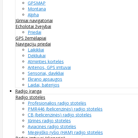
GPSMAP
Montana
Alpha
Jūriniai navigatoriai
Echolotai žvejybai
Priedai
GPS žemėlapiai
Navigacijų priedai
Laikikliai
Dėkliukai
Atminties kortelės
Antenos, GPS imtuvai
Sensoriai, davikliai
Ekrano apsaugos
Laidai, baterijos
Radijo įranga
Radijo stotelės
Profesionalios radijo stotelės
PMR446 (belicenzinės) radijo stotelės
CB (belicenzinės) radijo stotelės
Jūrinės radijo stotelės
Aviacinės radijo stotelės
Mėgėjiško ryšio (HAM) radijo stotelės