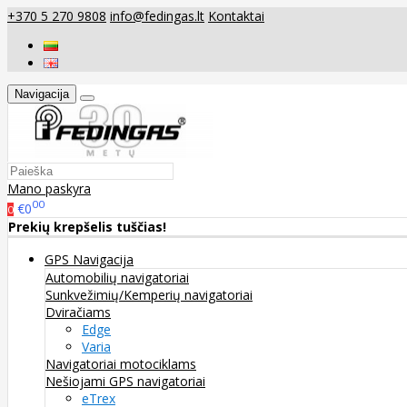
+370 5 270 9808
info@fedingas.lt
Kontaktai
Navigacija
Mano paskyra
00
€0
0
Prekių krepšelis tuščias!
GPS Navigacija
Automobilių navigatoriai
Sunkvežimių/Kemperių navigatoriai
Dviračiams
Edge
Varia
Navigatoriai motociklams
Nešiojami GPS navigatoriai
eTrex