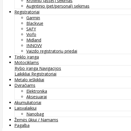
Krovinių (asset) sekimas
Augintinio (pet/personal) sekimas
Registratoriai
Garmin
Blackvue
SAFY
Viofo
Midland
INNOVV
Vaizdo registratorių priedai
Tinklo įranga
Motociklams
Ryšio įranga
Navigacijos
Laikikliai
Registratoriai
Metalo ieškikliai
Dviračiams
Elektronika
Aksesuarai
Akumuliatoriai
Laisvalaikiui
Nanobag
Žemės ūkiui / Namams
Pagalba