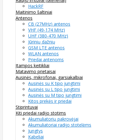
Radijo imtuvai (skeneriai)
HackRF
Maitinimo šaltiniai
Antenos
CB (27MHz) antenos
VHF (49-174 MHz)
UHF (380-470 MHz)
Jūrinių dažnių
GSM LTE antenos
WLAN antenos
Priedai antenoms
Įtampos keitikliai
Matavimo prietaisai
Ausinės, mikrofonai, garsiakalbiai
Ausinės su K tipo jungtimi
Ausinės su L tipo jungtimi
Ausinės su M tipo jungtimi
Kitos prekės ir priedai
Stiprintuvai
Kiti priedai radijo stotims
Akumuliatorių pakrovėjai
Akumuliatoriai radijo stotelėms
Jungtys
Kabeliai