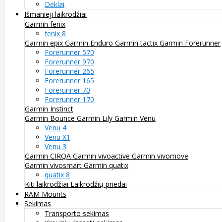
Dėklai
Išmanieji laikrodžiai
Garmin fenix
fenix 8
Garmin epix
Garmin Enduro
Garmin tactix
Garmin Forerunner
Forerunner 570
Forerunner 970
Forerunner 265
Forerunner 165
Forerunner 70
Forerunner 170
Garmin Instinct
Garmin Bounce
Garmin Lily
Garmin Venu
Venu 4
Venu X1
Venu 3
Garmin CIRQA
Garmin vivoactive
Garmin vivomove
Garmin vivosmart
Garmin quatix
quatix 8
Kiti laikrodžiai
Laikrodžių priedai
RAM Mounts
Sekimas
Transporto sekimas