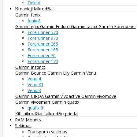
Dėklai
Išmanieji laikrodžiai
Garmin fenix
fenix 8
Garmin epix
Garmin Enduro
Garmin tactix
Garmin Forerunner
Forerunner 570
Forerunner 970
Forerunner 265
Forerunner 165
Forerunner 70
Forerunner 170
Garmin Instinct
Garmin Bounce
Garmin Lily
Garmin Venu
Venu 4
Venu X1
Venu 3
Garmin CIRQA
Garmin vivoactive
Garmin vivomove
Garmin vivosmart
Garmin quatix
quatix 8
Kiti laikrodžiai
Laikrodžių priedai
RAM Mounts
Sekimas
Transporto sekimas