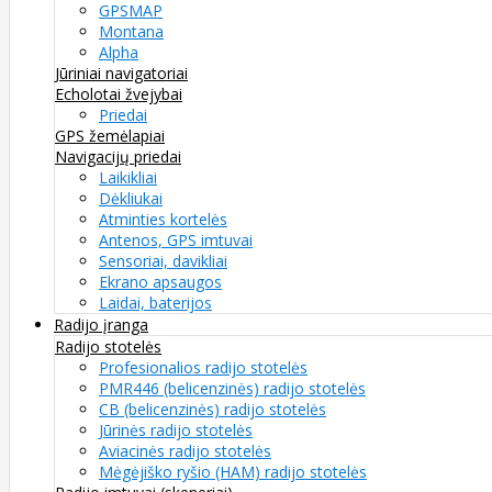
GPSMAP
Montana
Alpha
Jūriniai navigatoriai
Echolotai žvejybai
Priedai
GPS žemėlapiai
Navigacijų priedai
Laikikliai
Dėkliukai
Atminties kortelės
Antenos, GPS imtuvai
Sensoriai, davikliai
Ekrano apsaugos
Laidai, baterijos
Radijo įranga
Radijo stotelės
Profesionalios radijo stotelės
PMR446 (belicenzinės) radijo stotelės
CB (belicenzinės) radijo stotelės
Jūrinės radijo stotelės
Aviacinės radijo stotelės
Mėgėjiško ryšio (HAM) radijo stotelės