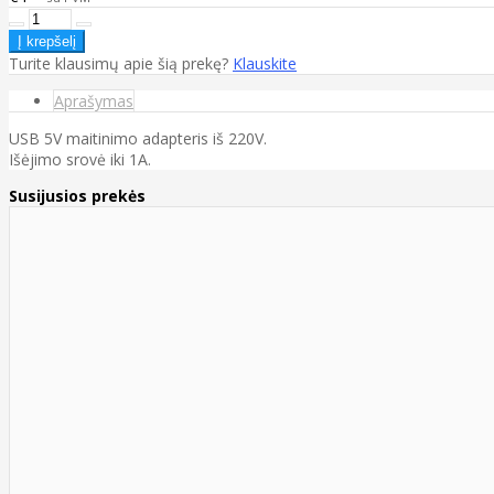
Turite klausimų apie šią prekę?
Klauskite
Aprašymas
USB 5V maitinimo adapteris iš 220V.
Išėjimo srovė iki 1A.
Susijusios prekės