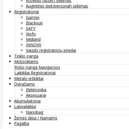
Krovinių (asset) sekimas
Augintinio (pet/personal) sekimas
Registratoriai
Garmin
Blackvue
SAFY
Viofo
Midland
INNOVV
Vaizdo registratorių priedai
Tinklo įranga
Motociklams
Ryšio įranga
Navigacijos
Laikikliai
Registratoriai
Metalo ieškikliai
Dviračiams
Elektronika
Aksesuarai
Akumuliatoriai
Laisvalaikiui
Nanobag
Žemės ūkiui / Namams
Pagalba