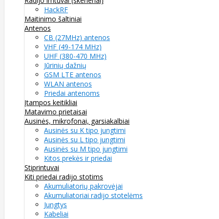
Radijo imtuvai (skeneriai)
HackRF
Maitinimo šaltiniai
Antenos
CB (27MHz) antenos
VHF (49-174 MHz)
UHF (380-470 MHz)
Jūrinių dažnių
GSM LTE antenos
WLAN antenos
Priedai antenoms
Įtampos keitikliai
Matavimo prietaisai
Ausinės, mikrofonai, garsiakalbiai
Ausinės su K tipo jungtimi
Ausinės su L tipo jungtimi
Ausinės su M tipo jungtimi
Kitos prekės ir priedai
Stiprintuvai
Kiti priedai radijo stotims
Akumuliatorių pakrovėjai
Akumuliatoriai radijo stotelėms
Jungtys
Kabeliai