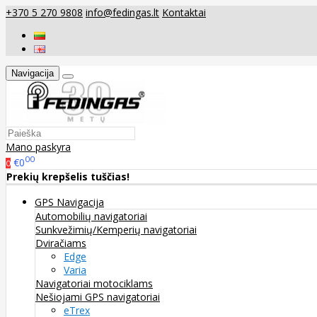
+370 5 270 9808
info@fedingas.lt
Kontaktai
Navigacija
Mano paskyra
00
€0
0
Prekių krepšelis tuščias!
GPS Navigacija
Automobilių navigatoriai
Sunkvežimių/Kemperių navigatoriai
Dviračiams
Edge
Varia
Navigatoriai motociklams
Nešiojami GPS navigatoriai
eTrex