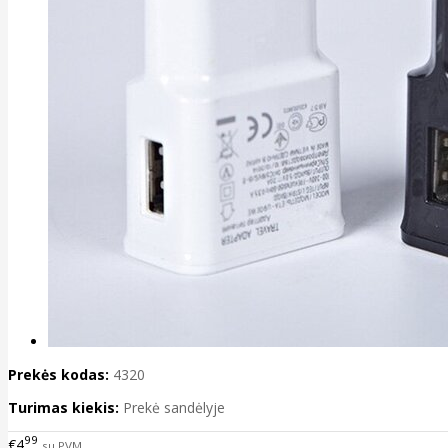
Prekės kodas:
4320
Turimas kiekis:
Prekė sandėlyje
99
€4
su PVM