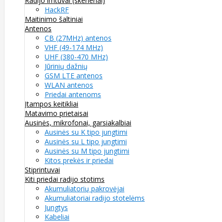
Radijo imtuvai (skeneriai)
HackRF
Maitinimo šaltiniai
Antenos
CB (27MHz) antenos
VHF (49-174 MHz)
UHF (380-470 MHz)
Jūrinių dažnių
GSM LTE antenos
WLAN antenos
Priedai antenoms
Įtampos keitikliai
Matavimo prietaisai
Ausinės, mikrofonai, garsiakalbiai
Ausinės su K tipo jungtimi
Ausinės su L tipo jungtimi
Ausinės su M tipo jungtimi
Kitos prekės ir priedai
Stiprintuvai
Kiti priedai radijo stotims
Akumuliatorių pakrovėjai
Akumuliatoriai radijo stotelėms
Jungtys
Kabeliai