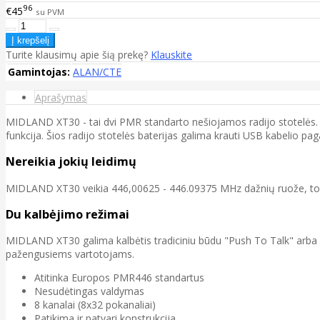
96
€45
su PVM
Turite klausimų apie šią prekę?
Klauskite
Gamintojas:
ALAN/CTE
Aprašymas
MIDLAND XT30 - tai dvi PMR standarto nešiojamos radijo stotelės. 
funkcija. Šios radijo stotelės baterijas galima krauti USB kabelio p
Nereikia jokių leidimų
MIDLAND XT30 veikia 446,00625 - 446.09375 MHz dažnių ruože, todėl 
Du kalbėjimo režimai
MIDLAND XT30 galima kalbėtis tradiciniu būdu "Push To Talk" arba ga
pažengusiems vartotojams.
Atitinka Europos PMR446 standartus
Nesudėtingas valdymas
8 kanalai (8x32 pokanaliai)
Patikima ir patvari konstrukcija