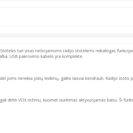
Stotelės turi visas nešiojamoms radijo stotelėms reikalingas funkci
agalba. USB pakrovimo kabelis yra komplekte.
joms nereikia jokių leidimų, galite laisvai bendrauti. Radijo stotis 
li dirbti VOX režimu, kuomet siuntimas aktyvuojamas balsu. Ši funkci