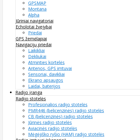
GPSMAP
Montana
Alpha
Jūriniai navigatoriai
Echolotai žvejybai
Priedai
GPS žemėlapiai
Navigacijų priedai
Laikikliai
Dėkliukai
Atminties kortelės
Antenos, GPS imtuvai
Sensoriai, davikliai
Ekrano apsaugos
Laidai, baterijos
Radijo įranga
Radijo stotelės
Profesionalios radijo stotelės
PMR446 (belicenzinės) radijo stotelės
CB (belicenzinės) radijo stotelės
Jūrinės radijo stotelės
Aviacinės radijo stotelės
Mėgėjiško ryšio (HAM) radijo stotelės