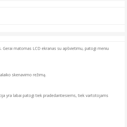
jas. Gerai matomas LCD ekranas su apšvietimu, patogi meniu
palaiko skenavimo režimą.
ja yra labai patogi tiek pradedantiesiems, tiek vartotojams