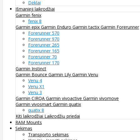
Dėklai
Išmanieji laikrodžiai
Garmin fenix
fenix 8
Garmin epix
Garmin Enduro
Garmin tactix
Garmin Forerunner
Forerunner 570
Forerunner 970
Forerunner 265
Forerunner 165
Forerunner 70
Forerunner 170
Garmin Instinct
Garmin Bounce
Garmin Lily
Garmin Venu
Venu 4
Venu X1
Venu 3
Garmin CIRQA
Garmin vivoactive
Garmin vivomove
Garmin vivosmart
Garmin quatix
quatix 8
Kiti laikrodžiai
Laikrodžių priedai
RAM Mounts
Sekimas
Transporto sekimas