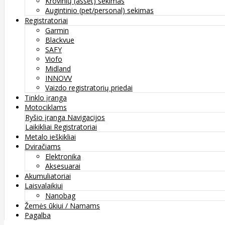
Krovinių (asset) sekimas
Augintinio (pet/personal) sekimas
Registratoriai
Garmin
Blackvue
SAFY
Viofo
Midland
INNOVV
Vaizdo registratorių priedai
Tinklo įranga
Motociklams
Ryšio įranga
Navigacijos
Laikikliai
Registratoriai
Metalo ieškikliai
Dviračiams
Elektronika
Aksesuarai
Akumuliatoriai
Laisvalaikiui
Nanobag
Žemės ūkiui / Namams
Pagalba