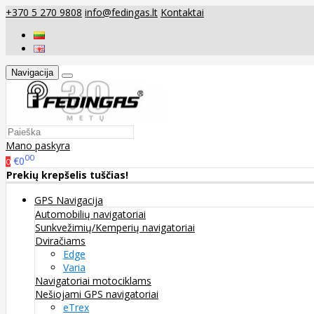
+370 5 270 9808
info@fedingas.lt
Kontaktai
Navigacija
Mano paskyra
00
€0
0
Prekių krepšelis tuščias!
GPS Navigacija
Automobilių navigatoriai
Sunkvežimių/Kemperių navigatoriai
Dviračiams
Edge
Varia
Navigatoriai motociklams
Nešiojami GPS navigatoriai
eTrex