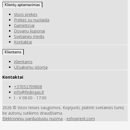
Klientų aptarnavimas
Visos prekės
Prekės su nuolaida
Gamintojai
Dovanų kuponai
Svetainės medis
Kontaktai
Klientams
Klientams
Užsakymų istorija
Kontaktai
+37052709808
info@fedingas.lt
I - V 08.00 - 17.00
2026 © Visos teisės saugomos. Kopijuoti, platinti svetainės turinį
be autorių sutikimo draudžiama.
Elektroninių parduotuvių nuoma
-
eshoprent.com