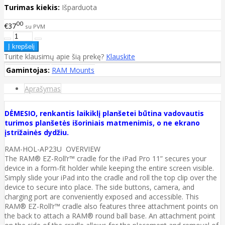
Turimas kiekis:
Išparduota
00
€37
su PVM
Turite klausimų apie šią prekę?
Klauskite
Gamintojas:
RAM Mounts
Aprašymas
DĖMESIO, renkantis laikiklį planšetei būtina vadovautis
turimos planšetės išoriniais matmenimis, o ne ekrano
įstrižainės dydžiu.
RAM-HOL-AP23U OVERVIEW
The RAM® EZ-Roll’r™ cradle for the iPad Pro 11” secures your
device in a form-fit holder while keeping the entire screen visible.
Simply slide your iPad into the cradle and roll the top clip over the
device to secure into place. The side buttons, camera, and
charging port are conveniently exposed and accessible. This
RAM® EZ-Roll’r™ cradle also features three attachment points on
the back to attach a RAM® round ball base. An attachment point