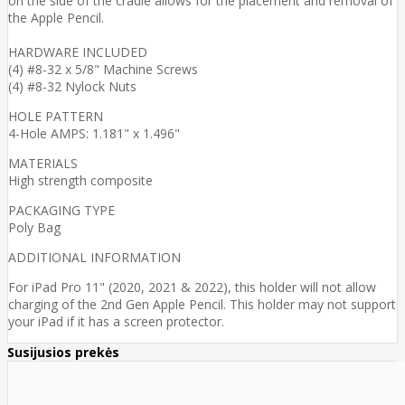
on the side of the cradle allows for the placement and removal of
the Apple Pencil.
HARDWARE INCLUDED
(4) #8-32 x 5/8" Machine Screws
(4) #8-32 Nylock Nuts
HOLE PATTERN
4-Hole AMPS: 1.181" x 1.496"
MATERIALS
High strength composite
PACKAGING TYPE
Poly Bag
ADDITIONAL INFORMATION
For iPad Pro 11" (2020, 2021 & 2022), this holder will not allow
charging of the 2nd Gen Apple Pencil. This holder may not support
your iPad if it has a screen protector.
Susijusios prekės