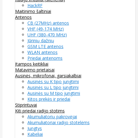
HackRF
Maitinimo šaltiniai
Antenos
CB (27MHz) antenos
VHF (49-174 MHz)
UHF (380-470 MHz)
Jūrinių dažnių
GSM LTE antenos
WLAN antenos
Priedai antenoms
Įtampos keitikliai
Matavimo prietaisai
Ausinės, mikrofonai, garsiakalbiai
Ausinės su K tipo jungtimi
Ausinės su L tipo jungtimi
Ausinės su M tipo jungtimi
Kitos prekės ir priedai
Stiprintuvai
Kiti priedai radijo stotims
Akumuliatorių pakrovėjai
Akumuliatoriai radijo stotelėms
Jungtys
Kabeliai