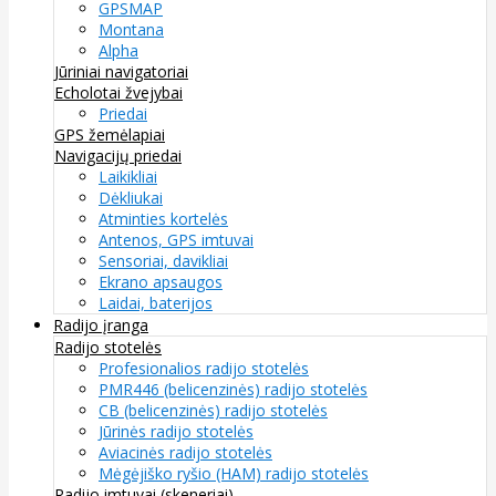
GPSMAP
Montana
Alpha
Jūriniai navigatoriai
Echolotai žvejybai
Priedai
GPS žemėlapiai
Navigacijų priedai
Laikikliai
Dėkliukai
Atminties kortelės
Antenos, GPS imtuvai
Sensoriai, davikliai
Ekrano apsaugos
Laidai, baterijos
Radijo įranga
Radijo stotelės
Profesionalios radijo stotelės
PMR446 (belicenzinės) radijo stotelės
CB (belicenzinės) radijo stotelės
Jūrinės radijo stotelės
Aviacinės radijo stotelės
Mėgėjiško ryšio (HAM) radijo stotelės
Radijo imtuvai (skeneriai)