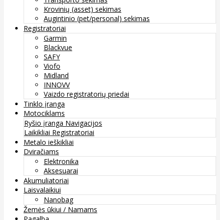
Krovinių (asset) sekimas
Augintinio (pet/personal) sekimas
Registratoriai
Garmin
Blackvue
SAFY
Viofo
Midland
INNOVV
Vaizdo registratorių priedai
Tinklo įranga
Motociklams
Ryšio įranga
Navigacijos
Laikikliai
Registratoriai
Metalo ieškikliai
Dviračiams
Elektronika
Aksesuarai
Akumuliatoriai
Laisvalaikiui
Nanobag
Žemės ūkiui / Namams
Pagalba