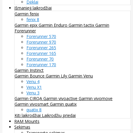
Dėklai
Išmanieji laikrodžiai
Garmin fenix
fenix 8
Garmin epix
Garmin Enduro
Garmin tactix
Garmin
Forerunner
Forerunner 570
Forerunner 970
Forerunner 265
Forerunner 165
Forerunner 70
Forerunner 170
Garmin Instinct
Garmin Bounce
Garmin Lily
Garmin Venu
Venu 4
Venu X1
Venu 3
Garmin CIRQA
Garmin vivoactive
Garmin vivomove
Garmin vivosmart
Garmin quatix
quatix 8
Kiti laikrodžiai
Laikrodžių priedai
RAM Mounts
Sekimas
Transporto sekimas