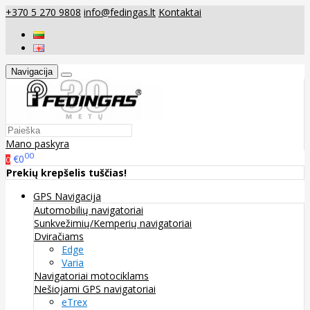
+370 5 270 9808
info@fedingas.lt
Kontaktai
Navigacija
Mano paskyra
00
€0
0
Prekių krepšelis tuščias!
GPS Navigacija
Automobilių navigatoriai
Sunkvežimių/Kemperių navigatoriai
Dviračiams
Edge
Varia
Navigatoriai motociklams
Nešiojami GPS navigatoriai
eTrex