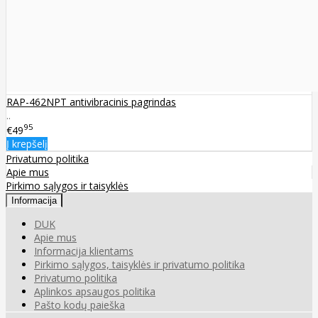
RAP-462NPT antivibracinis pagrindas
..
95
€49
Į krepšelį
Privatumo politika
Apie mus
Pirkimo sąlygos ir taisyklės
Informacija
DUK
Apie mus
Informacija klientams
Pirkimo sąlygos, taisyklės ir privatumo politika
Privatumo politika
Aplinkos apsaugos politika
Pašto kodų paieška