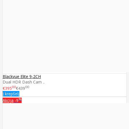
Blackvue Elite 9-2CH
Dual HDR Dash Cam ..
00
00
€395
€439
Į krepšelį
%
Akcija
-9