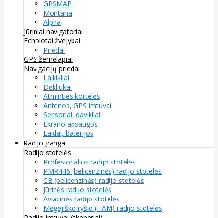
GPSMAP
Montana
Alpha
Jūriniai navigatoriai
Echolotai žvejybai
Priedai
GPS žemėlapiai
Navigacijų priedai
Laikikliai
Dėkliukai
Atminties kortelės
Antenos, GPS imtuvai
Sensoriai, davikliai
Ekrano apsaugos
Laidai, baterijos
Radijo įranga
Radijo stotelės
Profesionalios radijo stotelės
PMR446 (belicenzinės) radijo stotelės
CB (belicenzinės) radijo stotelės
Jūrinės radijo stotelės
Aviacinės radijo stotelės
Mėgėjiško ryšio (HAM) radijo stotelės
Radijo imtuvai (skeneriai)