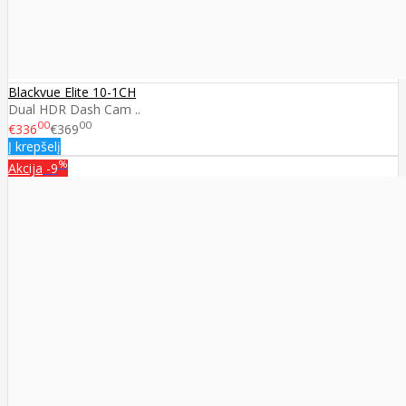
Blackvue Elite 10-1CH
Dual HDR Dash Cam ..
00
00
€336
€369
Į krepšelį
%
Akcija
-9