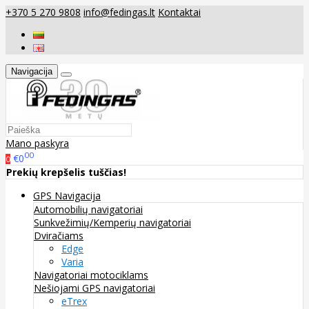
+370 5 270 9808
info@fedingas.lt
Kontaktai
Navigacija
Mano paskyra
00
€0
0
Prekių krepšelis tuščias!
GPS Navigacija
Automobilių navigatoriai
Sunkvežimių/Kemperių navigatoriai
Dviračiams
Edge
Varia
Navigatoriai motociklams
Nešiojami GPS navigatoriai
eTrex