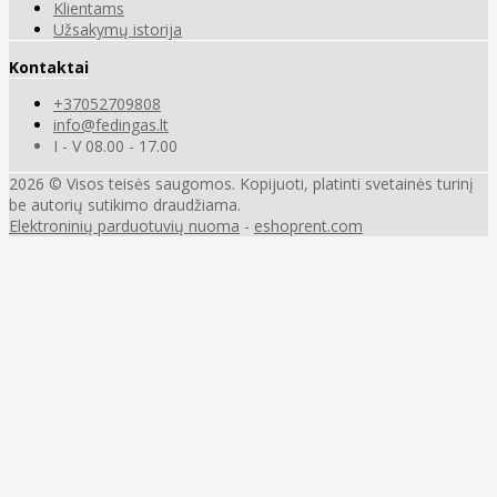
Klientams
Užsakymų istorija
Kontaktai
+37052709808
info@fedingas.lt
I - V 08.00 - 17.00
2026 © Visos teisės saugomos. Kopijuoti, platinti svetainės turinį
be autorių sutikimo draudžiama.
Elektroninių parduotuvių nuoma
-
eshoprent.com