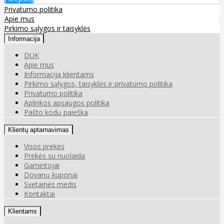
Privatumo politika
Apie mus
Pirkimo sąlygos ir taisyklės
Informacija
DUK
Apie mus
Informacija klientams
Pirkimo sąlygos, taisyklės ir privatumo politika
Privatumo politika
Aplinkos apsaugos politika
Pašto kodų paieška
Klientų aptarnavimas
Visos prekės
Prekės su nuolaida
Gamintojai
Dovanų kuponai
Svetainės medis
Kontaktai
Klientams