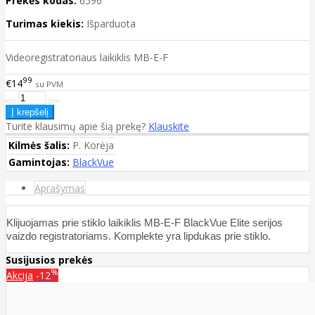
Prekės kodas:
6596
Turimas kiekis:
Išparduota
Videoregistratoriaus laikiklis MB-E-F
99
€14
su PVM
Turite klausimų apie šią prekę?
Klauskite
Kilmės šalis:
P. Korėja
Gamintojas:
BlackVue
Aprašymas
Klijuojamas prie stiklo laikiklis MB-E-F BlackVue Elite serijos
vaizdo registratoriams. Komplekte yra lipdukas prie stiklo.
Susijusios prekės
%
Akcija
-12