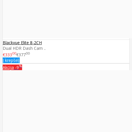
Blackvue Elite 8-2CH
Dual HDR Dash Cam ..
00
00
€333
€377
Į krepšelį
%
Akcija
-9