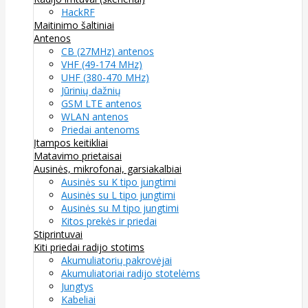
HackRF
Maitinimo šaltiniai
Antenos
CB (27MHz) antenos
VHF (49-174 MHz)
UHF (380-470 MHz)
Jūrinių dažnių
GSM LTE antenos
WLAN antenos
Priedai antenoms
Įtampos keitikliai
Matavimo prietaisai
Ausinės, mikrofonai, garsiakalbiai
Ausinės su K tipo jungtimi
Ausinės su L tipo jungtimi
Ausinės su M tipo jungtimi
Kitos prekės ir priedai
Stiprintuvai
Kiti priedai radijo stotims
Akumuliatorių pakrovėjai
Akumuliatoriai radijo stotelėms
Jungtys
Kabeliai