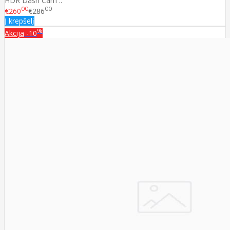
HDR Dash Cam ..
00
00
€260
€286
Į krepšelį
%
Akcija
-10