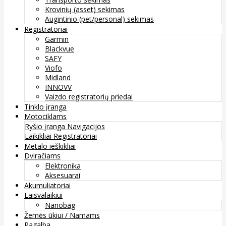
Krovinių (asset) sekimas
Augintinio (pet/personal) sekimas
Registratoriai
Garmin
Blackvue
SAFY
Viofo
Midland
INNOVV
Vaizdo registratorių priedai
Tinklo įranga
Motociklams
Ryšio įranga
Navigacijos
Laikikliai
Registratoriai
Metalo ieškikliai
Dviračiams
Elektronika
Aksesuarai
Akumuliatoriai
Laisvalaikiui
Nanobag
Žemės ūkiui / Namams
Pagalba