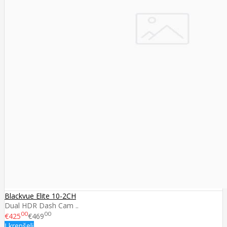
Blackvue Elite 10-2CH
Dual HDR Dash Cam ..
00
00
€425
€469
Į krepšelį