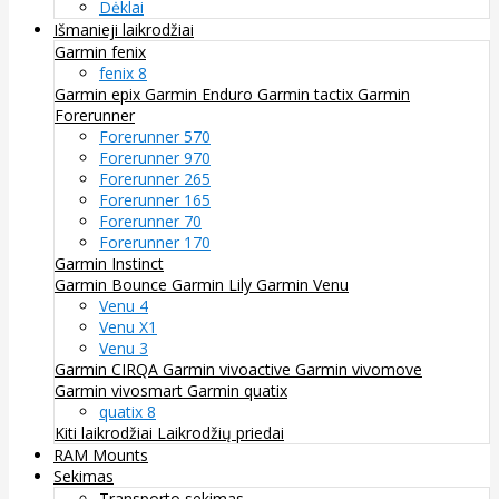
Dėklai
Išmanieji laikrodžiai
Garmin fenix
fenix 8
Garmin epix
Garmin Enduro
Garmin tactix
Garmin
Forerunner
Forerunner 570
Forerunner 970
Forerunner 265
Forerunner 165
Forerunner 70
Forerunner 170
Garmin Instinct
Garmin Bounce
Garmin Lily
Garmin Venu
Venu 4
Venu X1
Venu 3
Garmin CIRQA
Garmin vivoactive
Garmin vivomove
Garmin vivosmart
Garmin quatix
quatix 8
Kiti laikrodžiai
Laikrodžių priedai
RAM Mounts
Sekimas
Transporto sekimas