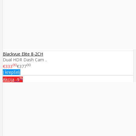
Blackvue Elite 8-2CH
Dual HDR Dash Cam ..
00
00
€333
€377
Į krepšelį
%
Akcija
-9