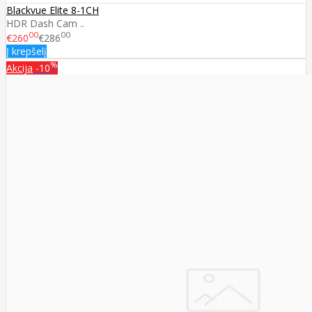
Blackvue Elite 8-1CH
HDR Dash Cam ..
00
00
€260
€286
Į krepšelį
%
Akcija
-10