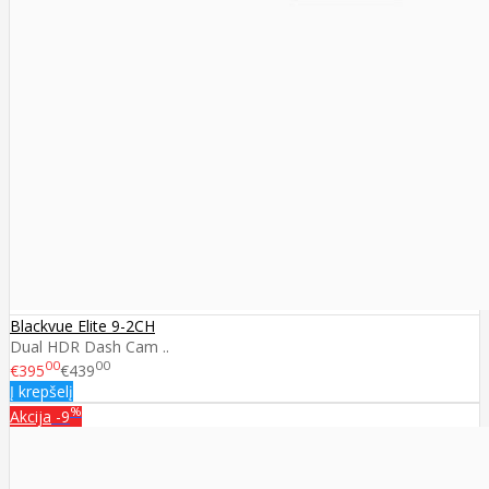
Blackvue Elite 9-2CH
Dual HDR Dash Cam ..
00
00
€395
€439
Į krepšelį
%
Akcija
-9