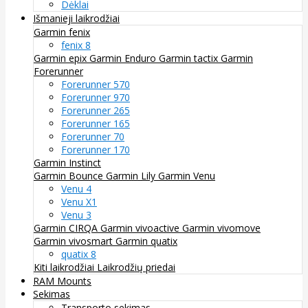
Dėklai
Išmanieji laikrodžiai
Garmin fenix
fenix 8
Garmin epix
Garmin Enduro
Garmin tactix
Garmin
Forerunner
Forerunner 570
Forerunner 970
Forerunner 265
Forerunner 165
Forerunner 70
Forerunner 170
Garmin Instinct
Garmin Bounce
Garmin Lily
Garmin Venu
Venu 4
Venu X1
Venu 3
Garmin CIRQA
Garmin vivoactive
Garmin vivomove
Garmin vivosmart
Garmin quatix
quatix 8
Kiti laikrodžiai
Laikrodžių priedai
RAM Mounts
Sekimas
Transporto sekimas