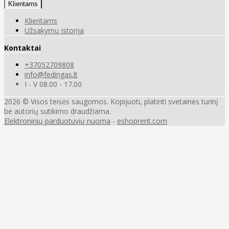
Klientams
Klientams
Užsakymų istorija
Kontaktai
+37052709808
info@fedingas.lt
I - V 08.00 - 17.00
2026 © Visos teisės saugomos. Kopijuoti, platinti svetainės turinį
be autorių sutikimo draudžiama.
Elektroninių parduotuvių nuoma
-
eshoprent.com