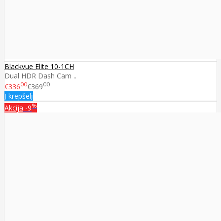
Blackvue Elite 10-1CH
Dual HDR Dash Cam ..
00
00
€336
€369
Į krepšelį
%
Akcija
-9