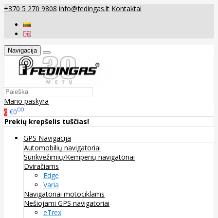
+370 5 270 9808
info@fedingas.lt
Kontaktai
Navigacija
Mano paskyra
00
€0
0
Prekių krepšelis tuščias!
GPS Navigacija
Automobilių navigatoriai
Sunkvežimių/Kemperių navigatoriai
Dviračiams
Edge
Varia
Navigatoriai motociklams
Nešiojami GPS navigatoriai
eTrex