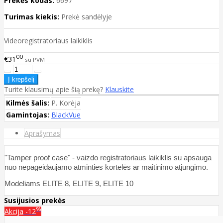
Prekės kodas:
6697
Turimas kiekis:
Prekė sandėlyje
Videoregistratoriaus laikiklis
00
€31
su PVM
Turite klausimų apie šią prekę?
Klauskite
Kilmės šalis:
P. Korėja
Gamintojas:
BlackVue
Aprašymas
"Tamper proof case" - vaizdo registratoriaus laikiklis su apsauga
nuo nepageidaujamo atminties kortelės ar maitinimo atjungimo.
Mode
liams ELITE 8, ELITE 9, ELITE 10
Susijusios prekės
%
Akcija
-12