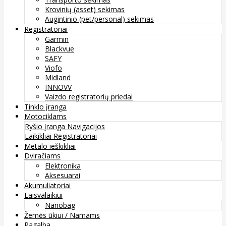
Krovinių (asset) sekimas
Augintinio (pet/personal) sekimas
Registratoriai
Garmin
Blackvue
SAFY
Viofo
Midland
INNOVV
Vaizdo registratorių priedai
Tinklo įranga
Motociklams
Ryšio įranga
Navigacijos
Laikikliai
Registratoriai
Metalo ieškikliai
Dviračiams
Elektronika
Aksesuarai
Akumuliatoriai
Laisvalaikiui
Nanobag
Žemės ūkiui / Namams
Pagalba