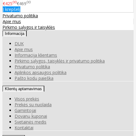
00
00
€425
€469
Į krepšelį
Privatumo politika
Apie mus
Pirkimo sąlygos ir taisyklės
Informacija
DUK
Apie mus
Informacija klientams
Pirkimo sąlygos, taisyklės ir privatumo politika
Privatumo politika
Aplinkos apsaugos politika
Pašto kodų paieška
Klientų aptarnavimas
Visos prekės
Prekės su nuolaida
Gamintojai
Dovanų kuponai
Svetainės medis
Kontaktai