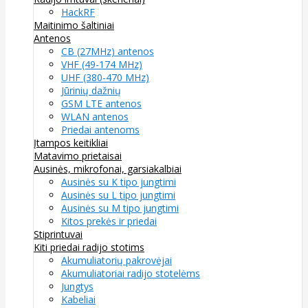
HackRF
Maitinimo šaltiniai
Antenos
CB (27MHz) antenos
VHF (49-174 MHz)
UHF (380-470 MHz)
Jūrinių dažnių
GSM LTE antenos
WLAN antenos
Priedai antenoms
Įtampos keitikliai
Matavimo prietaisai
Ausinės, mikrofonai, garsiakalbiai
Ausinės su K tipo jungtimi
Ausinės su L tipo jungtimi
Ausinės su M tipo jungtimi
Kitos prekės ir priedai
Stiprintuvai
Kiti priedai radijo stotims
Akumuliatorių pakrovėjai
Akumuliatoriai radijo stotelėms
Jungtys
Kabeliai