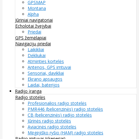
GPSMAP
Montana
Alpha
Jūriniai navigatoriai
Echolotai žvejybai
Priedai
GPS žemėlapiai
Navigacijų priedai
Laikikliai
Dėkliukai
Atminties kortelės
Antenos, GPS imtuvai
Sensoriai, davikliai
Ekrano apsaugos
Laidai, baterijos
Radijo įranga
Radijo stotelės
Profesionalios radijo stotelės
PMR446 (belicenzinės) radijo stotelės
CB (belicenzinės) radijo stotelės
Jūrinės radijo stotelės
Aviacinės radijo stotelės
Mėgėjiško ryšio (HAM) radijo stotelės
Radijo imtuvai (skeneriai)