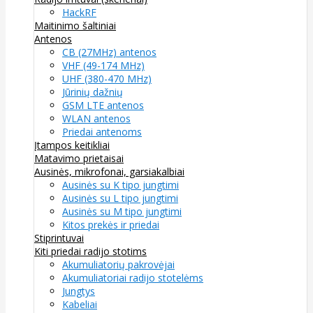
HackRF
Maitinimo šaltiniai
Antenos
CB (27MHz) antenos
VHF (49-174 MHz)
UHF (380-470 MHz)
Jūrinių dažnių
GSM LTE antenos
WLAN antenos
Priedai antenoms
Įtampos keitikliai
Matavimo prietaisai
Ausinės, mikrofonai, garsiakalbiai
Ausinės su K tipo jungtimi
Ausinės su L tipo jungtimi
Ausinės su M tipo jungtimi
Kitos prekės ir priedai
Stiprintuvai
Kiti priedai radijo stotims
Akumuliatorių pakrovėjai
Akumuliatoriai radijo stotelėms
Jungtys
Kabeliai