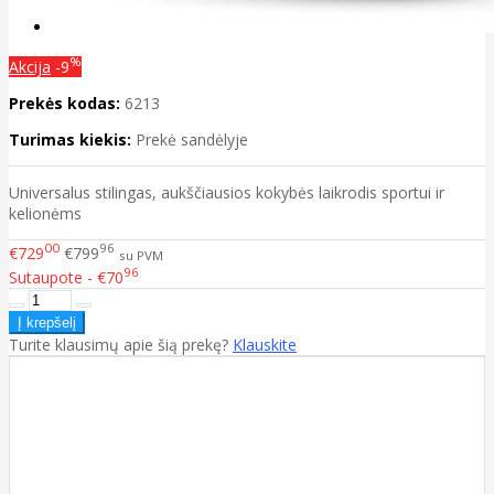
%
Akcija
-9
Prekės kodas:
6213
Turimas kiekis:
Prekė sandėlyje
Universalus stilingas, aukščiausios kokybės laikrodis sportui ir
kelionėms
00
96
€729
€799
su PVM
96
Sutaupote - €70
Turite klausimų apie šią prekę?
Klauskite