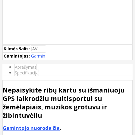
Kilmės šalis:
JAV
Gamintojas:
Garmin
Aprašymas
Specifikacija
Nepaisykite ribų kartu su išmaniuoju
GPS laikrodžiu multisportui su
žemėlapiais, muzikos grotuvu ir
žibintuvėliu
Gamintojo nuoroda čia
.