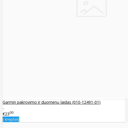
Garmin pakrovimo ir duomenų laidas (010-12491-01)
..
00
€23
Į krepšelį