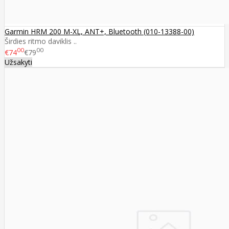
Garmin HRM 200 M-XL, ANT+, Bluetooth (010-13388-00)
Širdies ritmo daviklis ..
00
00
€74
€79
Užsakyti