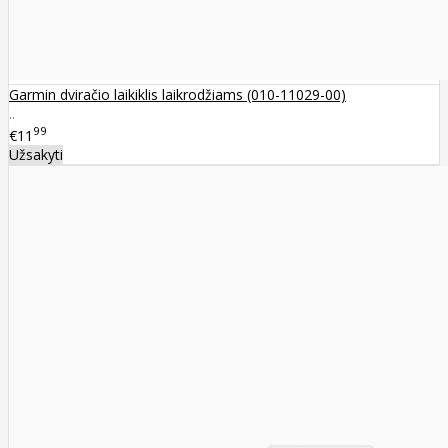
Garmin dviračio laikiklis laikrodžiams (010-11029-00)
..
99
€11
Užsakyti