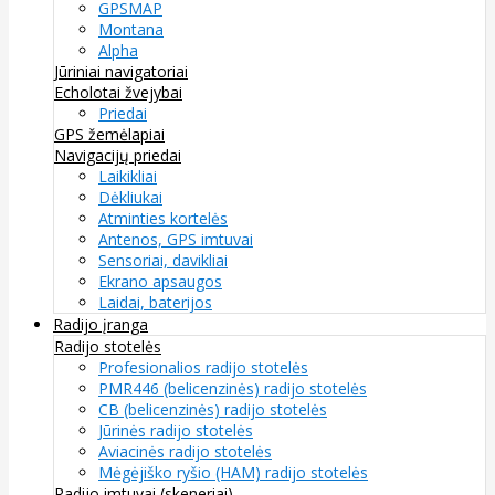
GPSMAP
Montana
Alpha
Jūriniai navigatoriai
Echolotai žvejybai
Priedai
GPS žemėlapiai
Navigacijų priedai
Laikikliai
Dėkliukai
Atminties kortelės
Antenos, GPS imtuvai
Sensoriai, davikliai
Ekrano apsaugos
Laidai, baterijos
Radijo įranga
Radijo stotelės
Profesionalios radijo stotelės
PMR446 (belicenzinės) radijo stotelės
CB (belicenzinės) radijo stotelės
Jūrinės radijo stotelės
Aviacinės radijo stotelės
Mėgėjiško ryšio (HAM) radijo stotelės
Radijo imtuvai (skeneriai)