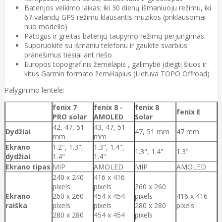
Baterijos veikimo laikas: iki 30 dienų išmaniuoju režimu, iki
67 valandų GPS režimu klausantis muzikos (priklausomai
nuo modelio)
Patogus ir greitas baterijų taupymo režimų perjungimas
Suporuokite su išmaniu telefonu ir gaukite svarbius
pranešimus tiesiai ant riešo
Europos topografinis žemėlapis , galimybė įdiegti šiuos ir
kitus Garmin formato žemėlapius (Lietuva TOPO Offroad)
Palyginimo lentelė:
fenix 7
fenix 8 -
fenix 8
fenix E
PRO solar
AMOLED
Solar
42, 47, 51
43, 47, 51
Dydžiai
47, 51 mm
47 mm
mm
mm
Ekrano
1.2", 1.3",
1.3", 1.4",
1.3", 1.4"
1.3"
dydžiai
1.4"
1.4"
Ekrano tipas
MIP
AMOLED
MIP
AMOLED
240 x 240
416 x 416
pixels
pixels
260 x 260
Ekrano
260 x 260
454 x 454
pixels
416 x 416
raiška
pixels
pixels
280 x 280
pixels
280 x 280
454 x 454
pixels