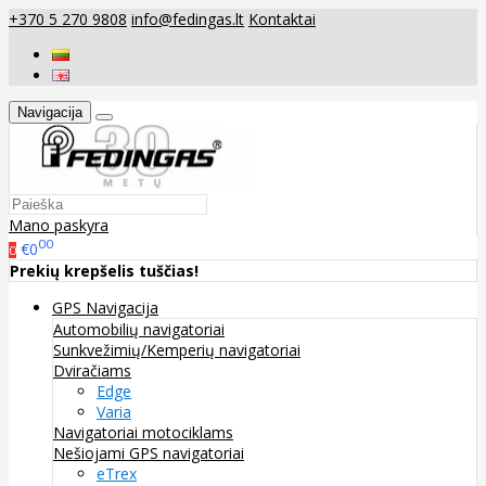
+370 5 270 9808
info@fedingas.lt
Kontaktai
Navigacija
Mano paskyra
00
€0
0
Prekių krepšelis tuščias!
GPS Navigacija
Automobilių navigatoriai
Sunkvežimių/Kemperių navigatoriai
Dviračiams
Edge
Varia
Navigatoriai motociklams
Nešiojami GPS navigatoriai
eTrex