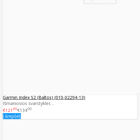
Garmin Index S2 (Baltos) (010-02294-13)
Išmaniosios svarstyklės ..
45
00
€121
€134
Į krepšelį