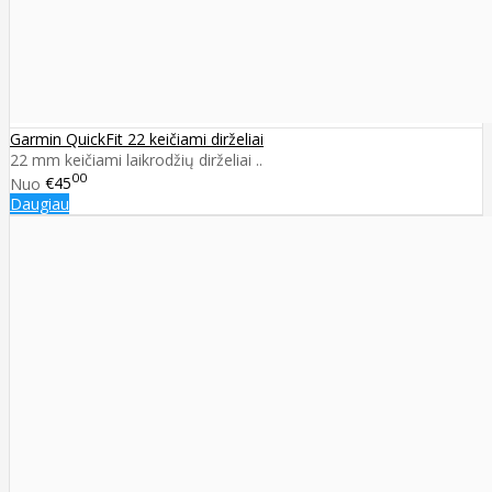
Garmin QuickFit 22 keičiami dirželiai
22 mm keičiami laikrodžių dirželiai ..
00
Nuo
€45
Daugiau