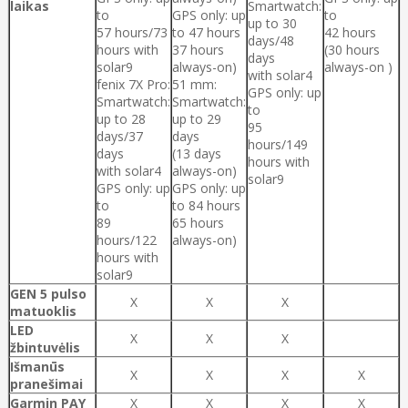
laikas
Smartwatch:
to
GPS only: up
to
up to 30
57 hours/73
to 47 hours
42 hours
days/48
hours with
37 hours
(30 hours
days
solar9
always-on)
always-on )
with solar4
fenix 7X Pro:
51 mm:
GPS only: up
Smartwatch:
Smartwatch:
to
up to 28
up to 29
95
days/37
days
hours/149
days
(13 days
hours with
with solar4
always-on)
solar9
GPS only: up
GPS only: up
to
to 84 hours
89
65 hours
hours/122
always-on)
hours with
solar9
GEN 5 pulso
X
X
X
matuoklis
LED
X
X
X
žbintuvėlis
Išmanūs
X
X
X
X
pranešimai
Garmin PAY
X
X
X
X