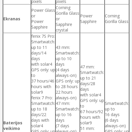
pixels
pixels
Corning
Power Glass
Gorilla Glass
or
Power
Corning
Ekranas
or
Power
Sapphire
Gorilla Glass
Sapphire
Sapphire
crystal
fenix 7S Pro:
Smartwatch:
up to 11
43 mm:
days/14
Smartwatch:
days
up to 10
with solar4
days
47 mm:
GPS only: up
(4 days
Smartwatch:
to
always-on)
up to 21
37 hours/46
GPS only: up
days/28
hours with
to 28 hours
days
solar9
22 hours
with solar4
fenix 7 Pro:
always-on)
GPS only: up
Smartwatch:
47 mm:
Smartwatch:
to
up to 18
Smartwatch:
up to
67 hours/92
days/22
up to 16
16 days
hours with
days with
days
(6 days
Baterijos
solar9
solar4
(7 days
always-on)
veikimo
51 mm:
GPS only: up
always-on)
GPS only: up