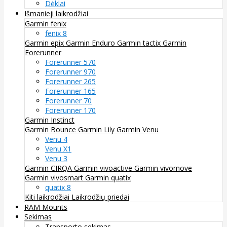
Dėklai
Išmanieji laikrodžiai
Garmin fenix
fenix 8
Garmin epix
Garmin Enduro
Garmin tactix
Garmin
Forerunner
Forerunner 570
Forerunner 970
Forerunner 265
Forerunner 165
Forerunner 70
Forerunner 170
Garmin Instinct
Garmin Bounce
Garmin Lily
Garmin Venu
Venu 4
Venu X1
Venu 3
Garmin CIRQA
Garmin vivoactive
Garmin vivomove
Garmin vivosmart
Garmin quatix
quatix 8
Kiti laikrodžiai
Laikrodžių priedai
RAM Mounts
Sekimas
Transporto sekimas