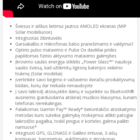
Šviesus ir aiškus lietimui jautrus AMOLED ekranas (MIP
Solar modeliuose)
Integruotas žibintuvėlis
Garsiakalbis ir mikrofonas balso pranešimams ir valdymui1
Optinis pulso matavimo ir Pulse Ox davikliai pridės
papildomas fizinio aktyvumo matavimo galimybes
Įkrovimo saulės energija stiklelis „Power Glass™“ naudoja
saulės šviesą, kad užtikrintų ilgesnę baterijos veikimo
trukmę (Solar modeliai)
Įvertinkite savo bėgimo ir važiavimo dviračiu produktyvumą
būdais, kurių dar niekada nenaudojote
Į savo laikrodį atsisiųskite dainų ir sujunkite su Bluetooth®
ausinėmis (parduodama atskirai) muzikos klausymui, kuriam
telefonas nereikalingas
Palaikomas Garmin Pay™ Ready* bekontakčio atsiskaitymo
metodas kuris suteikia galimybę mokėjimus atlikti patogiai
laikrodžio pagalba, todėl pinigus ir korteles galima palikti
namuose*
Integruoti GPS, GLONASS ir Galileo imtuvai, 3-ašių
kompasas, barometras, aukštimatis ir giroskopas