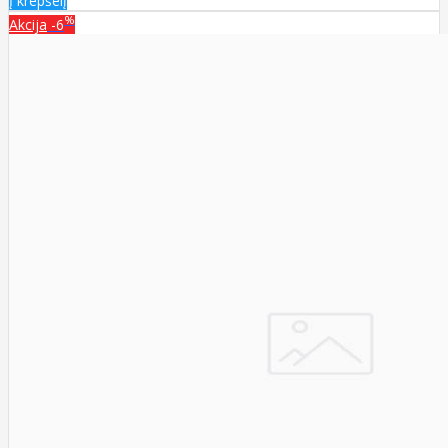
Į krepšelį
%
Akcija
-6