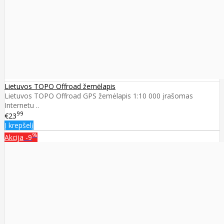
Lietuvos TOPO Offroad žemėlapis
Lietuvos TOPO Offroad GPS žemėlapis 1:10 000 įrašomas
Internetu ..
99
€23
Į krepšelį
%
Akcija
-9