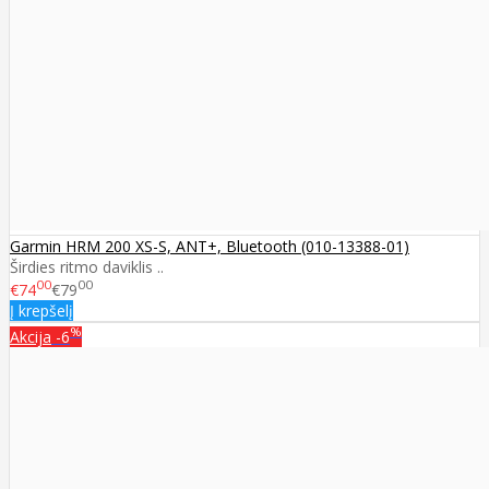
Garmin HRM 200 XS-S, ANT+, Bluetooth (010-13388-01)
Širdies ritmo daviklis ..
00
00
€74
€79
Į krepšelį
%
Akcija
-6