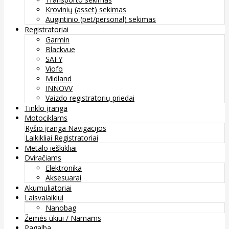
Krovinių (asset) sekimas
Augintinio (pet/personal) sekimas
Registratoriai
Garmin
Blackvue
SAFY
Viofo
Midland
INNOVV
Vaizdo registratorių priedai
Tinklo įranga
Motociklams
Ryšio įranga
Navigacijos
Laikikliai
Registratoriai
Metalo ieškikliai
Dviračiams
Elektronika
Aksesuarai
Akumuliatoriai
Laisvalaikiui
Nanobag
Žemės ūkiui / Namams
Pagalba