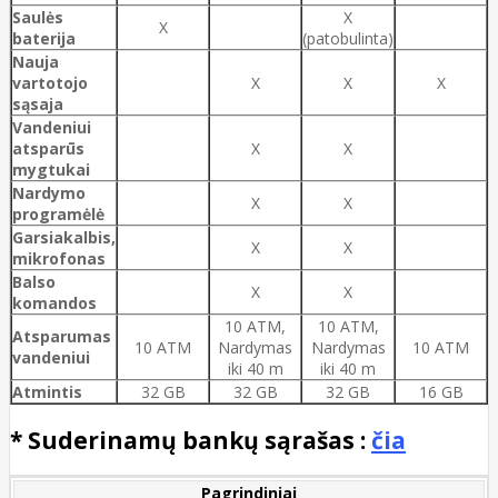
Saulės
X
X
baterija
(patobulinta)
Nauja
vartotojo
X
X
X
sąsaja
Vandeniui
atsparūs
X
X
mygtukai
Nardymo
X
X
programėlė
Garsiakalbis,
X
X
mikrofonas
Balso
X
X
komandos
10 ATM,
10 ATM,
Atsparumas
10 ATM
Nardymas
Nardymas
10 ATM
vandeniui
iki 40 m
iki 40 m
Atmintis
32 GB
32 GB
32 GB
16 GB
* Suderinamų bankų sąrašas :
čia
Pagrindiniai