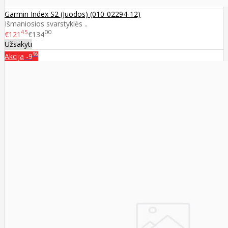
Garmin Index S2 (Juodos) (010-02294-12)
Išmaniosios svarstyklės ..
45
00
€121
€134
Užsakyti
%
Akcija
-9