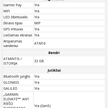
Garmin Pay
Yra
WiFi
Yra
LED žibintuvėlis
Yra
Ekrano tipas
MIP
GPS imtuvas
Yra
Liečiamas ekranas
Yra
Atsparumas
ATM10
vandeniui
Bendri
ATMINTIS /
32 GB
ISTORIJA
Jutikliai
Bluetooth jungtis
Yra
GLONASS
Yra
GALILEO
Yra
„GARMIN
ELEVATE™“ ANT
RIEŠO
Yra (Gen5)