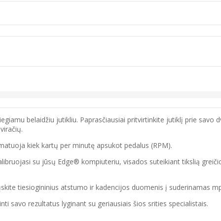
egiamu belaidžiu jutikliu. Paprasčiausiai pritvirtinkite jutiklį prie savo 
viračių.
ų ir matuoja kiek kartų per minutę apsukot pedalus (RPM).
i kalibruojasi su jūsų Edge® kompiuteriu, visados suteikiant tikslią grei
e tiesiogininius atstumo ir kadencijos duomenis į suderinamas mpr
nti savo rezultatus lyginant su geriausiais šios srities specialistais.