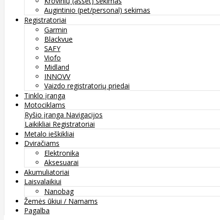
Krovinių (asset) sekimas
Augintinio (pet/personal) sekimas
Registratoriai
Garmin
Blackvue
SAFY
Viofo
Midland
INNOVV
Vaizdo registratorių priedai
Tinklo įranga
Motociklams
Ryšio įranga
Navigacijos
Laikikliai
Registratoriai
Metalo ieškikliai
Dviračiams
Elektronika
Aksesuarai
Akumuliatoriai
Laisvalaikiui
Nanobag
Žemės ūkiui / Namams
Pagalba