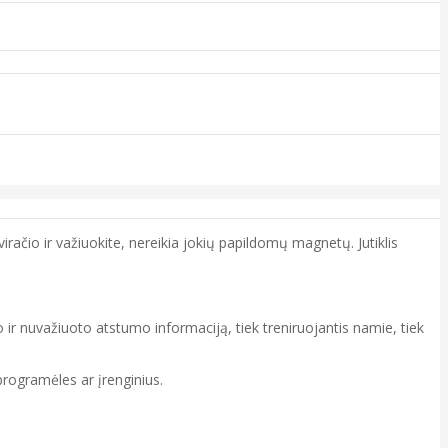
dviračio ir važiuokite, nereikia jokių papildomų magnetų. Jutiklis
čio ir nuvažiuoto atstumo informaciją, tiek treniruojantis namie, tiek
ogramėles ar įrenginius.