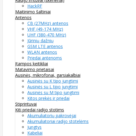
Radijo imtuvai (skeneriai)
HackRF
Maitinimo šaltiniai
Antenos
CB (27MHz) antenos
VHF (49-174 MHz)
UHF (380-470 MHz)
Jūrinių dažnių
GSM LTE antenos
WLAN antenos
Priedai antenoms
Įtampos keitikliai
Matavimo prietaisai
Ausinės, mikrofonai, garsiakalbiai
Ausinės su K tipo jungtimi
Ausinės su L tipo jungtimi
Ausinės su M tipo jungtimi
Kitos prekės ir priedai
Stiprintuvai
Kiti priedai radijo stotims
Akumuliatorių pakrovėjai
Akumuliatoriai radijo stotelėms
Jungtys
Kabeliai