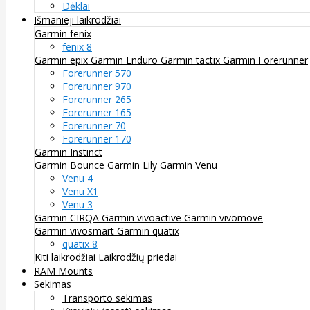
Dėklai
Išmanieji laikrodžiai
Garmin fenix
fenix 8
Garmin epix
Garmin Enduro
Garmin tactix
Garmin Forerunner
Forerunner 570
Forerunner 970
Forerunner 265
Forerunner 165
Forerunner 70
Forerunner 170
Garmin Instinct
Garmin Bounce
Garmin Lily
Garmin Venu
Venu 4
Venu X1
Venu 3
Garmin CIRQA
Garmin vivoactive
Garmin vivomove
Garmin vivosmart
Garmin quatix
quatix 8
Kiti laikrodžiai
Laikrodžių priedai
RAM Mounts
Sekimas
Transporto sekimas