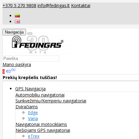
+370 5 270 9808
info@fedingas.lt
Kontaktai
Navigacija
Mano paskyra
00
€0
0
Prekių krepšelis tuščias!
GPS Navigacija
Automobilių navigatoriai
Sunkvežimių/Kemperių navigatoriai
Dviračiams
Edge
Varia
Navigatoriai motociklams
Nešiojami GPS navigatoriai
eTrex