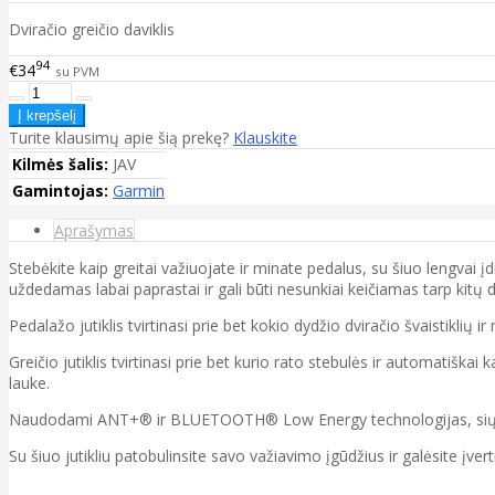
Dviračio greičio daviklis
94
€34
su PVM
Turite klausimų apie šią prekę?
Klauskite
Kilmės šalis:
JAV
Gamintojas:
Garmin
Aprašymas
Stebėkite kaip greitai važiuojate ir minate pedalus, su šiuo lengvai įdi
uždedamas labai paprastai ir gali būti nesunkiai keičiamas tarp kitų d
Pedalažo jutiklis tvirtinasi prie bet kokio dydžio dviračio švaistikli
Greičio jutiklis tvirtinasi prie bet kurio rato stebulės ir automatiška
lauke.
Naudodami ANT+® ir BLUETOOTH® Low Energy technologijas, siųskit
Su šiuo jutikliu patobulinsite savo važiavimo įgūdžius ir galėsite įverti