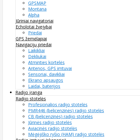
GPSMAP
Montana
Alpha
Jūriniai navigatoriai
Echolotai žvejybai
Priedai
GPS žemėlapiai
Navigacijų priedai
Laikikliai
Dėkliukai
Atminties kortelės
Antenos, GPS imtuvai
Sensoriai, davikliai
Ekrano apsaugos
Laidai, baterijos
Radijo įranga
Radijo stotelės
Profesionalios radijo stotelės
PMR446 (belicenzinės) radijo stotelės
CB (belicenzinės) radijo stotelės
Jūrinės radijo stotelės
Aviacinės radijo stotelės
Mėgėjiško ryšio (HAM) radijo stotelės