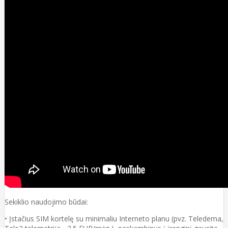
Sekiklio naudojimo būdai:
• Įstačius SIM kortelę su minimaliu Interneto planu (pvz. Teledema,