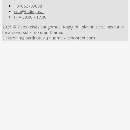
+37052709808
info@fedingas.lt
I - V 08.00 - 17.00
2026 © Visos teisės saugomos. Kopijuoti, platinti svetainės turinį
be autorių sutikimo draudžiama.
Elektroninių parduotuvių nuoma
-
eshoprent.com