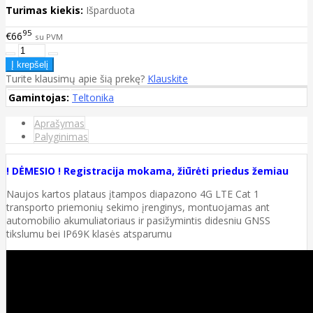
Turimas kiekis:
Išparduota
95
€66
su PVM
Turite klausimų apie šią prekę?
Klauskite
Gamintojas:
Teltonika
Aprašymas
Palyginimas
! DĖMESIO ! Registracija mokama, žiūrėti priedus žemiau
Naujos kartos plataus įtampos diapazono 4G LTE Cat 1
transporto priemonių sekimo įrenginys, montuojamas ant
automobilio akumuliatoriaus ir pasižymintis didesniu GNSS
tikslumu bei IP69K klasės atsparumu