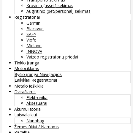
Krovinių (asset) sekimas
Augintinio (pet/personal) sekimas
Registratoriai
Garmin
Blackvue
SAFY
Viofo
Midland
INNOVV
Vaizdo registratorių priedai
Tinklo įranga
Motociklams
Ryšio įranga
Navigacijos
Laikikliai
Registratoriai
Metalo ieškikliai
Dviračiams
Elektronika
Aksesuarai
Akumuliatoriai
Laisvalaikiui
Nanobag
Žemės ūkiui / Namams
Pagalba