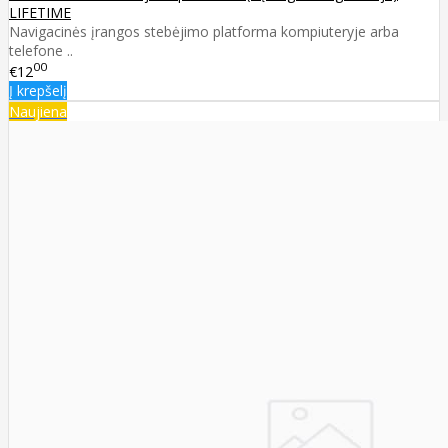
LIFETIME
Navigacinės įrangos stebėjimo platforma kompiuteryje arba
telefone ..
00
€12
Į krepšelį
Naujiena