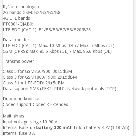
Ryšio technologija
2G bands GSM: B2/B3/B5/B8
4G LTE bands
FTC881-QJAB0:
LTE FDD (CAT 1): B1/B3/B5/B7/B8/B20/B28
Data transfer
LTE FDD (CAT 1): Max. 10 Mbps (DL) / Max. 5 Mbps (UL)
GSM (GPRS): Max. 85.6 Kbps (DL) / Max. 85.6 Kbps (UL)
Transmit power
Class 5 for GSM850/900: 30±5dBM
Class 3 for GSM1800/1900: 29±5dBM
Class 3 for LTE-FDD: 26±5dBM
Data support SMS (TEXT, PDU), Network protocols (TCP)
Duomenų kodekas
Codec support Codec 8 Extended
Maitinimas
Input voltage range 10-90 V
Internal Back-up
battery 320 mAh
Li-Ion battery 3.7V (1.18 Wh)
Internal fuse 3 A