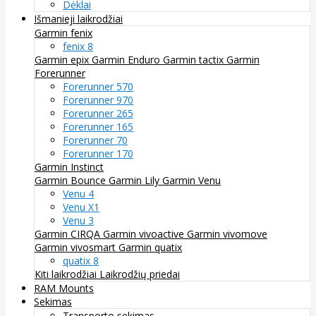
Dėklai
Išmanieji laikrodžiai
Garmin fenix
fenix 8
Garmin epix
Garmin Enduro
Garmin tactix
Garmin
Forerunner
Forerunner 570
Forerunner 970
Forerunner 265
Forerunner 165
Forerunner 70
Forerunner 170
Garmin Instinct
Garmin Bounce
Garmin Lily
Garmin Venu
Venu 4
Venu X1
Venu 3
Garmin CIRQA
Garmin vivoactive
Garmin vivomove
Garmin vivosmart
Garmin quatix
quatix 8
Kiti laikrodžiai
Laikrodžių priedai
RAM Mounts
Sekimas
Transporto sekimas