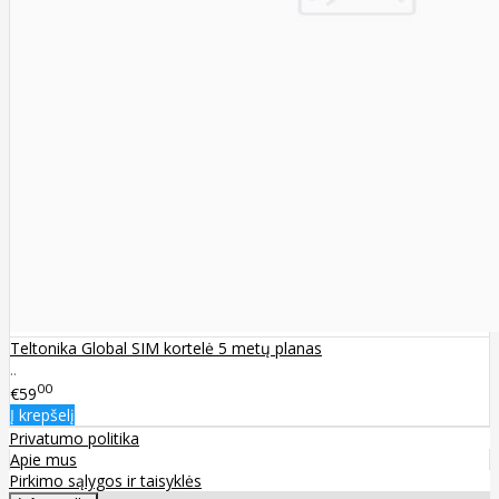
Teltonika Global SIM kortelė 5 metų planas
..
00
€59
Į krepšelį
Privatumo politika
Apie mus
Pirkimo sąlygos ir taisyklės