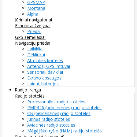
GPSMAP
Montana
Alpha
Jūriniai navigatoriai
Echolotai žvejybai
Priedai
GPS žemėlapiai
Navigacijų priedai
Laikikliai
Dėkliukai
Atminties kortelės
Antenos, GPS imtuvai
Sensoriai, davikliai
Ekrano apsaugos
Laidai, baterijos
Radijo įranga
Radijo stotelės
Profesionalios radijo stotelės
PMR446 (belicenzinės) radijo stotelės
CB (belicenzinės) radijo stotelės
Jūrinės radijo stotelės
Aviacinės radijo stotelės
Mėgėjiško ryšio (HAM) radijo stotelės
Radijo imtuvai (skeneriai)