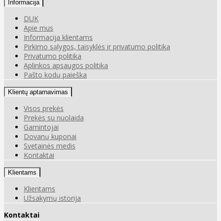
Informacija
DUK
Apie mus
Informacija klientams
Pirkimo sąlygos, taisyklės ir privatumo politika
Privatumo politika
Aplinkos apsaugos politika
Pašto kodų paieška
Klientų aptarnavimas
Visos prekės
Prekės su nuolaida
Gamintojai
Dovanų kuponai
Svetainės medis
Kontaktai
Klientams
Klientams
Užsakymų istorija
Kontaktai