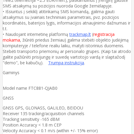
Tele2 telemetrija ~2.5 EUR/mėn.), paskambinus į įrenginį gausite
SMS atsakymą su pozicijos nuoroda Google žemėlapyje.
• Išsiuntus į sekiklį atitinkamą SMS komandą, galima gauti
atsakymus su įvairiais techniniais parametrais, pvz. pozicijos
koordinatės, baterijos lygis, informacijos atnaujinimo dažnumas ir
t.t.
• Naudojant internetinę platformą
trackmap.lt
(
registracija
mokama
, žiūrėti priedus žemiau) galima stebėti objekto judėjimą
kompiuteryje / telefone realiu laiku, matyti istorinius duomenis.
Stebėti transporto priemonių ar personalo grupes. (Kaip tai atrodo
galite pažiūrėti prisijungę ir suvedę vartotojo vardą ir slaptažodį
"demo", be kabučių).
Trumpa instrukcija
.
Gaminys
Model name FTC881-QJAB0
GNSS
GNSS GPS, GLONASS, GALILEO, BEIDOU
Receiver 135 tracking/acquisition channels
Tracking sensitivity -165 dBM
Position Accuracy < 1.8 m CEP
Velocity Accuracy < 0.1 m/s (within +/- 15% error)