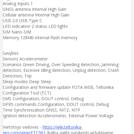
Analog Inputs 1
GNSS antenna Internal High Gain
Cellular antenna Internal High Gain
USB 2.0 USB Type C
LED indication 2 status LED lights
SIM Nano-SIM
Memory 128Mb internal flash memory
Savybės
Sensors Accelerometer
Scenarios Green Driving, Over Speeding detection, Jamming
detection, Excesive idling detection, Unplug detection, Crash
Detection, Trip
Sleep modes Deep Sleep
Configuration and firmware update FOTA WEB, Teltonika
Configuration Tool (TCT)
SMS Configuration, DOUT control, Debug
GPRS commands Configuration, DOUT control, Debug
Time Synchronization GNSS, NITZ, NTP
Ignition detection Accelerometer, External Power Voltage
Vartotojo vadovas -
https://wiki.teltonika-
gps.com/view/FTC961
(kalbą galite pasikeisti viršutiniame