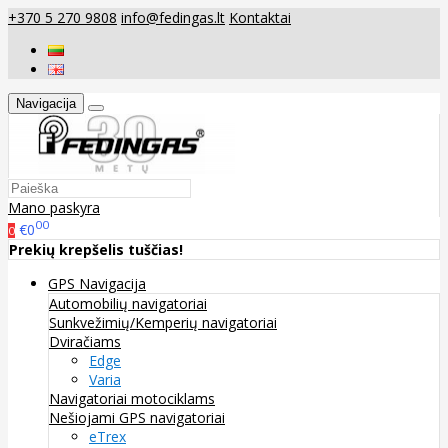
+370 5 270 9808
info@fedingas.lt
Kontaktai
Navigacija
Mano paskyra
00
€0
0
Prekių krepšelis tuščias!
GPS Navigacija
Automobilių navigatoriai
Sunkvežimių/Kemperių navigatoriai
Dviračiams
Edge
Varia
Navigatoriai motociklams
Nešiojami GPS navigatoriai
eTrex