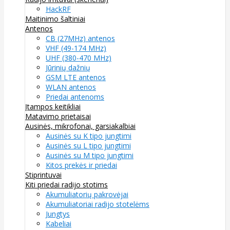
HackRF
Maitinimo šaltiniai
Antenos
CB (27MHz) antenos
VHF (49-174 MHz)
UHF (380-470 MHz)
Jūrinių dažnių
GSM LTE antenos
WLAN antenos
Priedai antenoms
Įtampos keitikliai
Matavimo prietaisai
Ausinės, mikrofonai, garsiakalbiai
Ausinės su K tipo jungtimi
Ausinės su L tipo jungtimi
Ausinės su M tipo jungtimi
Kitos prekės ir priedai
Stiprintuvai
Kiti priedai radijo stotims
Akumuliatorių pakrovėjai
Akumuliatoriai radijo stotelėms
Jungtys
Kabeliai