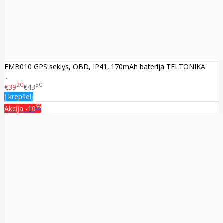
FMB010 GPS seklys, OBD, IP41, 170mAh baterija TELTONIKA
..
20
50
€39
€43
Į krepšelį
%
Akcija
-10