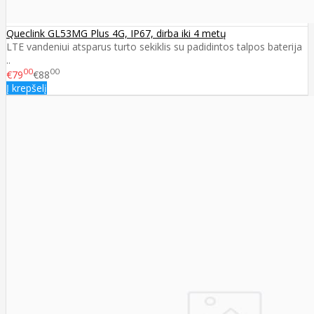
Queclink GL53MG Plus 4G, IP67, dirba iki 4 metų
LTE vandeniui atsparus turto sekiklis su padidintos talpos baterija
..
00
00
€79
€88
Į krepšelį