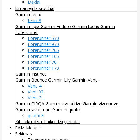
Dėklai
Išmanieji laikrodžiai
Garmin fenix
fenix 8
Garmin epix
Garmin Enduro
Garmin tactix
Garmin
Forerunner
Forerunner 570
Forerunner 970
Forerunner 265
Forerunner 165
Forerunner 70
Forerunner 170
Garmin Instinct
Garmin Bounce
Garmin Lily
Garmin Venu
Venu 4
Venu X1
Venu 3
Garmin CIRQA
Garmin vivoactive
Garmin vivomove
Garmin vivosmart
Garmin quatix
quatix 8
Kiti laikrodžiai
Laikrodžių priedai
RAM Mounts
Sekimas
Transporto sekimas