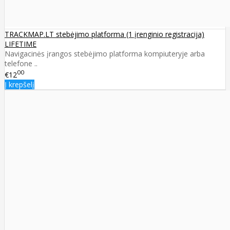
TRACKMAP.LT stebėjimo platforma (1 įrenginio registracija)
LIFETIME
Navigacinės įrangos stebėjimo platforma kompiuteryje arba
telefone ..
00
€12
Į krepšelį