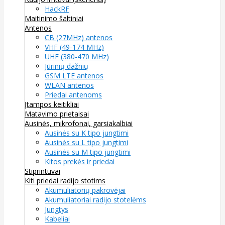
HackRF
Maitinimo šaltiniai
Antenos
CB (27MHz) antenos
VHF (49-174 MHz)
UHF (380-470 MHz)
Jūrinių dažnių
GSM LTE antenos
WLAN antenos
Priedai antenoms
Įtampos keitikliai
Matavimo prietaisai
Ausinės, mikrofonai, garsiakalbiai
Ausinės su K tipo jungtimi
Ausinės su L tipo jungtimi
Ausinės su M tipo jungtimi
Kitos prekės ir priedai
Stiprintuvai
Kiti priedai radijo stotims
Akumuliatorių pakrovėjai
Akumuliatoriai radijo stotelėms
Jungtys
Kabeliai