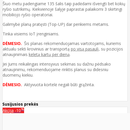
Šiuo metu padengiame 135 šalis taip padėdami išvengti bet kokių
ryšio sutrikimų. Kiekvienoje šalyje paprastai palaikomi 3 skirtingi
mobiliojo ryšio operatoriai.
Galimybė planą pratęsti (Top-UP) dar penkiems metams.
Tinka visiems IoT įrenginiams.
DĖMESIO.
Šis planas rekomenduojamas vartotojams, kuriems
aktualu sekti krovinius ar transportą
po visą pasaulį
, su pozicijos
atnaujinimais
keletą kartų per dieną
.
Jei Jums reikalingas intensyvus sekimas su dažnu pėdsako
atnaujinimu, rekomenduojame rinktis planus su didesniu
duomenų kiekiu.
DĖMESIO.
Aktyvuota kortelė negali būti grąžinta.
Susijusios prekės
%
Akcija
-10