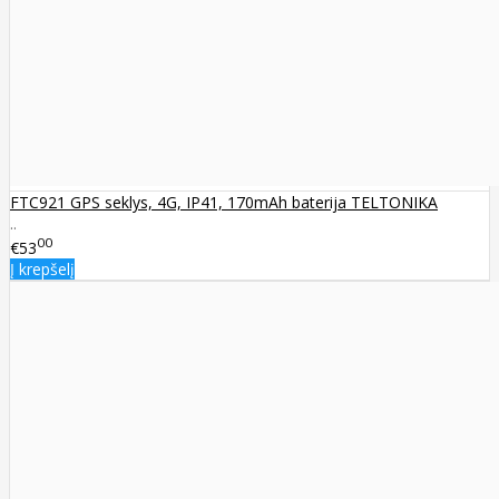
FTC921 GPS seklys, 4G, IP41, 170mAh baterija TELTONIKA
..
00
€53
Į krepšelį