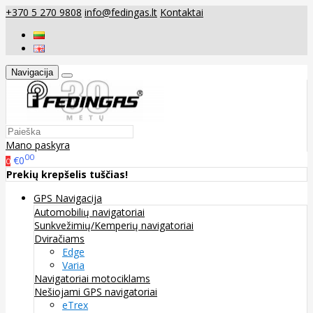
+370 5 270 9808
info@fedingas.lt
Kontaktai
Navigacija
Mano paskyra
00
€0
0
Prekių krepšelis tuščias!
GPS Navigacija
Automobilių navigatoriai
Sunkvežimių/Kemperių navigatoriai
Dviračiams
Edge
Varia
Navigatoriai motociklams
Nešiojami GPS navigatoriai
eTrex