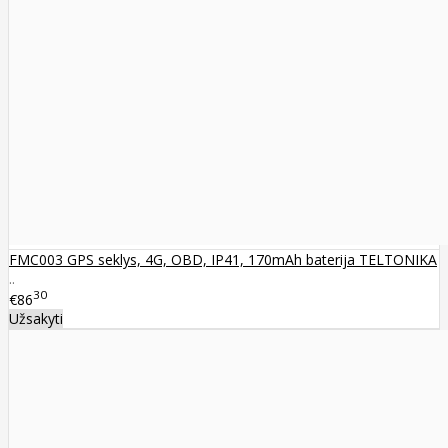
FMC003 GPS seklys, 4G, OBD, IP41, 170mAh baterija TELTONIKA
..
30
€86
Užsakyti