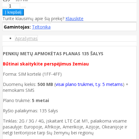
Turite klausimų apie šią prekę?
Klauskite
Gamintojas:
Teltonika
Aprašymas
PENKIŲ METŲ APMOKĖTAS PLANAS 135 ŠALYS
Būtinai skaitykite perspėjimus žemiau
Forma: SIM kortelė (1FF-4FF)
Duomenų kiekis:
500 MB
(
visai plano trukmei, t.y. 5 metams
) +
nemokami SMS
Plano trukmė:
5 metai
Ryšio palaikymas: 135 šalys
Tinklas: 2G / 3G / 4G, įskaitant LTE Cat M1, palaikoma visame
pasaulyje: Europoje, Afrikoje, Amerikoje, Azijoje, Okeanijoje ir
netgi teritorijose tarp šių žemynų bei regionų