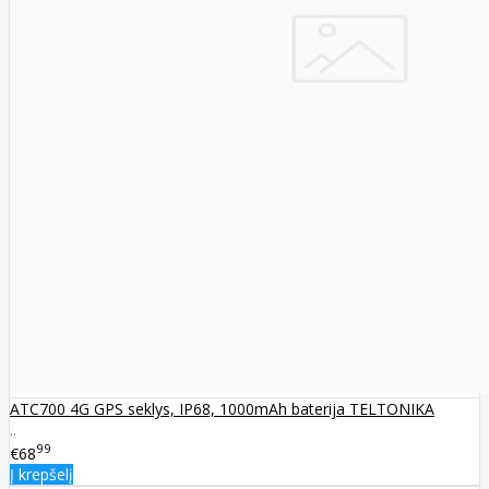
ATC700 4G GPS seklys, IP68, 1000mAh baterija TELTONIKA
..
99
€68
Į krepšelį