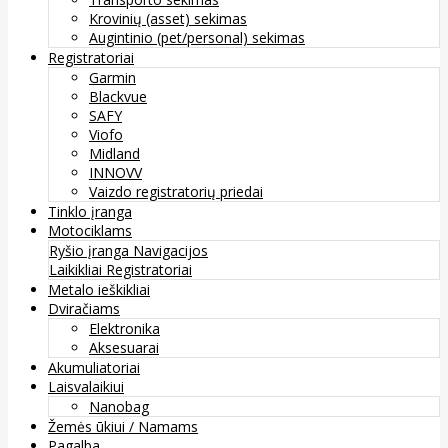
Krovinių (asset) sekimas
Augintinio (pet/personal) sekimas
Registratoriai
Garmin
Blackvue
SAFY
Viofo
Midland
INNOVV
Vaizdo registratorių priedai
Tinklo įranga
Motociklams
Ryšio įranga
Navigacijos
Laikikliai
Registratoriai
Metalo ieškikliai
Dviračiams
Elektronika
Aksesuarai
Akumuliatoriai
Laisvalaikiui
Nanobag
Žemės ūkiui / Namams
Pagalba