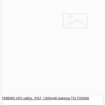
FMB965 GPS seklys, IP67, 1200mAh baterija TELTONIKA
..