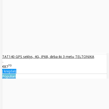
TAT140 GPS seklys, 4G, IP68, dirba iki 3 metų TELTONIKA
..
70
€87
Į krepšelį
Populiari