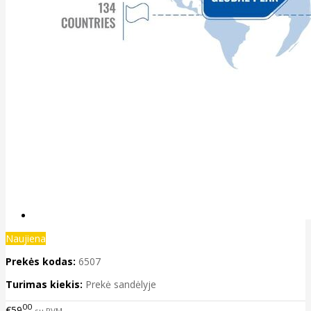
Naujiena
Prekės kodas:
6507
Turimas kiekis:
Prekė sandėlyje
00
€59
su PVM