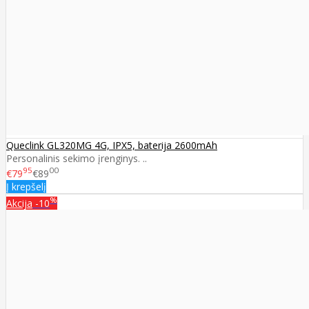
Queclink GL320MG 4G, IPX5, baterija 2600mAh
Personalinis sekimo įrenginys. ..
95
00
€79
€89
Į krepšelį
%
Akcija
-10