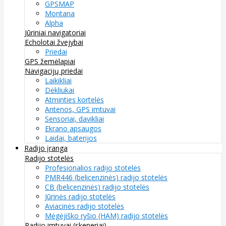
GPSMAP
Montana
Alpha
Jūriniai navigatoriai
Echolotai žvejybai
Priedai
GPS žemėlapiai
Navigacijų priedai
Laikikliai
Dėkliukai
Atminties kortelės
Antenos, GPS imtuvai
Sensoriai, davikliai
Ekrano apsaugos
Laidai, baterijos
Radijo įranga
Radijo stotelės
Profesionalios radijo stotelės
PMR446 (belicenzinės) radijo stotelės
CB (belicenzinės) radijo stotelės
Jūrinės radijo stotelės
Aviacinės radijo stotelės
Mėgėjiško ryšio (HAM) radijo stotelės
Radijo imtuvai (skeneriai)