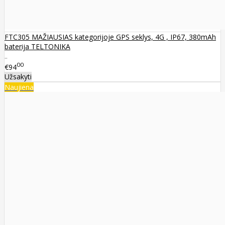
FTC305 MAŽIAUSIAS kategorijoje GPS seklys, 4G , IP67, 380mAh
baterija TELTONIKA
..
00
€94
Užsakyti
Naujiena