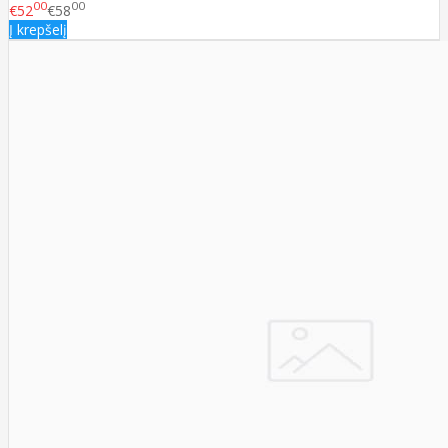
00
00
€52
€58
Į krepšelį