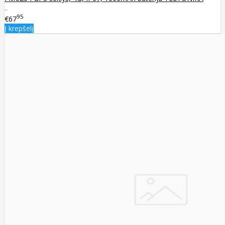
..
95
€67
Į krepšelį