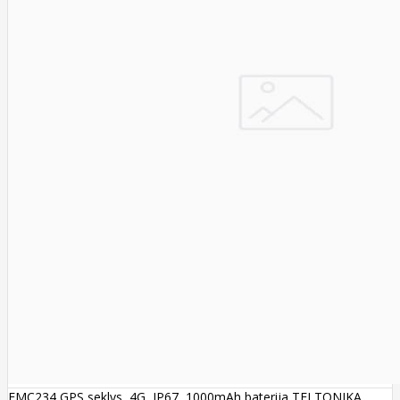
FMC234 GPS seklys, 4G, IP67, 1000mAh baterija TELTONIKA