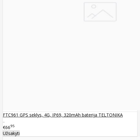
FTC961 GPS seklys, 4G, IP69, 320mAh baterija TELTONIKA
..
95
€66
Užsakyti