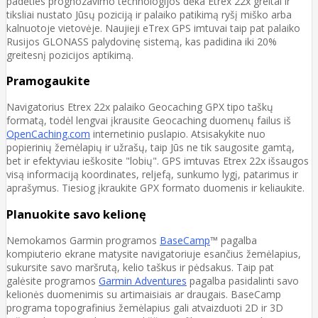
padėties prognozavimo technologijos dėka Etrex 22x greitai ir
tiksliai nustato Jūsų poziciją ir palaiko patikimą ryšį miško arba
kalnuotoje vietovėje. Naujieji eTrex GPS imtuvai taip pat palaiko
Rusijos GLONASS palydovinę sistemą, kas padidina iki 20%
greitesnį pozicijos aptikimą.
Pramogaukite
Navigatorius Etrex 22x palaiko Geocaching GPX tipo taškų
formatą, todėl lengvai įkrausite Geocaching duomenų failus iš
OpenCaching.com
internetinio puslapio. Atsisakykite nuo
popierinių žemėlapių ir užrašų, taip Jūs ne tik saugosite gamtą,
bet ir efektyviau ieškosite "lobių". GPS imtuvas Etrex 22x išsaugos
visą informaciją koordinates, reljefą, sunkumo lygį, patarimus ir
aprašymus. Tiesiog įkraukite GPX formato duomenis ir keliaukite.
Planuokite savo kelionę
Nemokamos Garmin programos
BaseCamp
™ pagalba
kompiuterio ekrane matysite navigatoriuje esančius žemėlapius,
sukursite savo maršrutą, kelio taškus ir pėdsakus. Taip pat
galėsite programos
Garmin Adventures
pagalba pasidalinti savo
kelionės duomenimis su artimaisiais ar draugais. BaseCamp
programa topografinius žemėlapius gali atvaizduoti 2D ir 3D