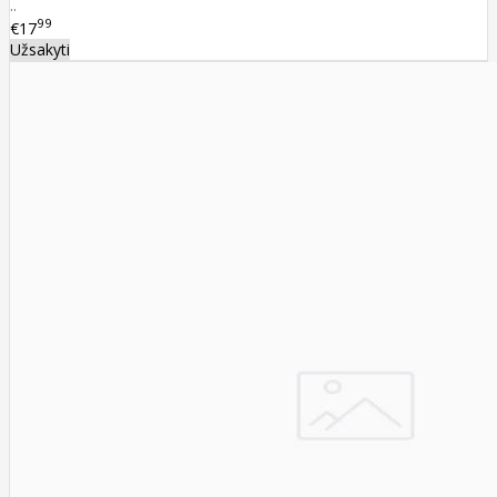
..
99
€17
Užsakyti