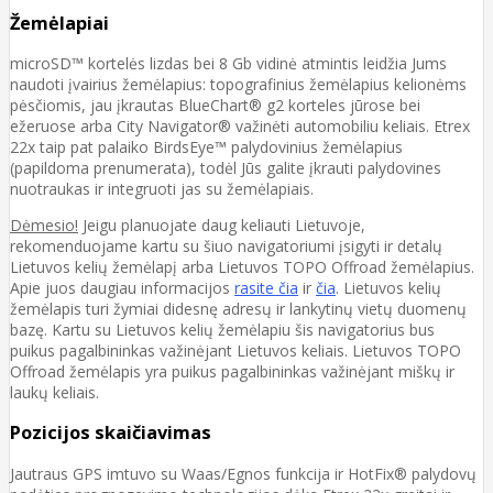
Žemėlapiai
microSD™ kortelės lizdas bei 8 Gb vidinė atmintis leidžia Jums
naudoti įvairius žemėlapius: topografinius žemėlapius kelionėms
pėsčiomis, jau įkrautas BlueChart® g2 korteles jūrose bei
ežeruose arba City Navigator® važinėti automobiliu keliais. Etrex
22x taip pat palaiko BirdsEye™ palydovinius žemėlapius
(papildoma prenumerata), todėl Jūs galite įkrauti palydovines
nuotraukas ir integruoti jas su žemėlapiais.
Dėmesio!
Jeigu planuojate daug keliauti Lietuvoje,
rekomenduojame kartu su šiuo navigatoriumi įsigyti ir detalų
Lietuvos kelių žemėlapį arba Lietuvos TOPO Offroad žemėlapius.
Apie juos daugiau informacijos
rasite čia
ir
čia
. Lietuvos kelių
žemėlapis turi žymiai didesnę adresų ir lankytinų vietų duomenų
bazę. Kartu su Lietuvos kelių žemėlapiu šis navigatorius bus
puikus pagalbininkas važinėjant Lietuvos keliais. Lietuvos TOPO
Offroad žemėlapis yra puikus pagalbininkas važinėjant miškų ir
laukų keliais.
Pozicijos skaičiavimas
Jautraus GPS imtuvo su Waas/Egnos funkcija ir HotFix® palydovų