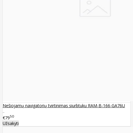
Nešiojamų navigatorių tvirtinimas siurbtuku RAM-B-166-GA76U
..
50
€79
Užsakyti