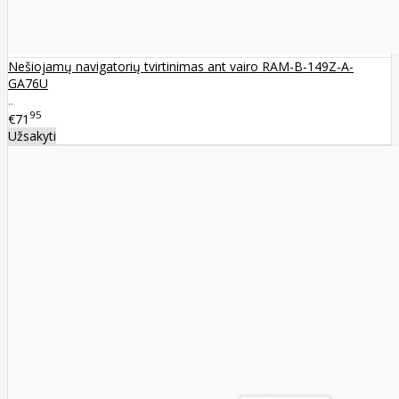
Nešiojamų navigatorių tvirtinimas ant vairo RAM-B-149Z-A-
GA76U
..
95
€71
Užsakyti