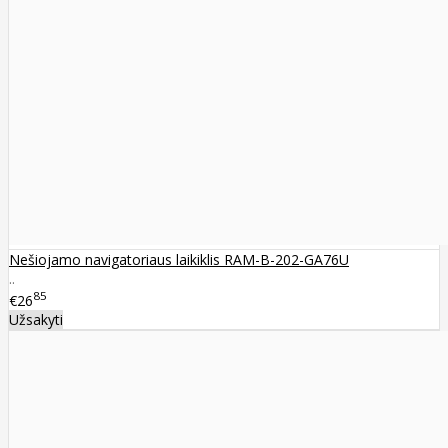
Nešiojamo navigatoriaus laikiklis RAM-B-202-GA76U
..
85
€26
Užsakyti