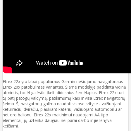
Etrex 22x yra labai populiaraus Garmin nešiojamo navigatoriaus
Etrex 20x patobulintas variantas. Šiame modelyje padidinta vidinė
atmintis, todėl galėsite įkelti didesnius žemėlapius. Etrex 22x turi
tą patį patogų valdymą, patikimumą kaip ir visa Etrex navigatorių
šeima. Šį navigatorių galima naudoti visose srityse - važiuojant
keturračiu, dviračiu, plaukiant kateriu, važiuojant automobiliu ar
net oro balionu. Etrex 22x maitinimui naudojami AA tipo
elementai, jų užtenka daugiau nei parai darbo ir jie lengvai
keičiami.