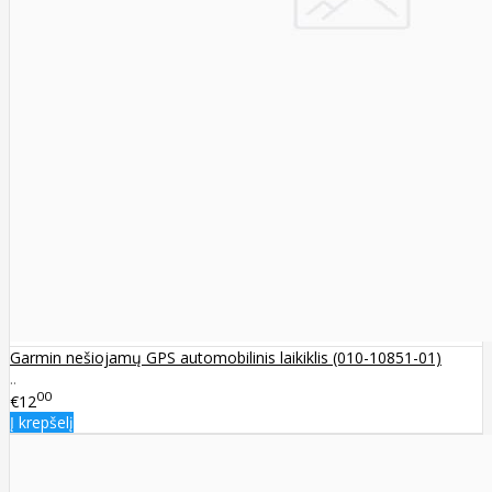
Garmin nešiojamų GPS automobilinis laikiklis (010-10851-01)
..
00
€12
Į krepšelį