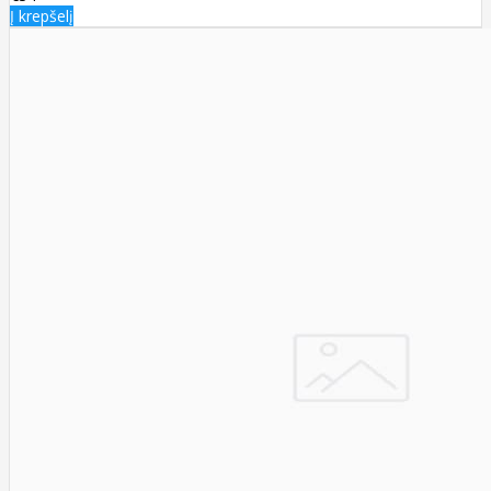
Į krepšelį