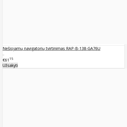
Nešiojamų navigatorių tvirtinimas RAP-B-138-GA76U
..
15
€61
Užsakyti