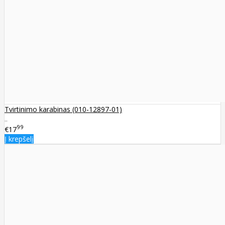
Tvirtinimo karabinas (010-12897-01)
..
99
€17
Į krepšelį