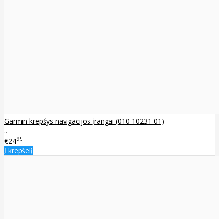
Garmin krepšys navigacijos įrangai (010-10231-01)
..
99
€24
Į krepšelį