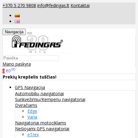
+370 5 270 9808
info@fedingas.lt
Kontaktai
Navigacija
Mano paskyra
00
€0
0
Prekių krepšelis tuščias!
GPS Navigacija
Automobilių navigatoriai
Sunkvežimių/Kemperių navigatoriai
Dviračiams
Edge
Varia
Navigatoriai motociklams
Nešiojami GPS navigatoriai
eTrex