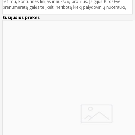
režimu, kontūrines linijas ir aukščių profilius. Įsigijus BirdsEye
prenumeratą galėsite įkelti neribotą kiekį palydovinių nuotraukų.
Susijusios prekės