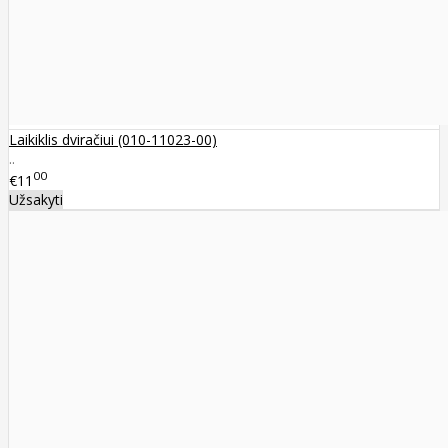
Laikiklis dviračiui (010-11023-00)
..
00
€11
Užsakyti