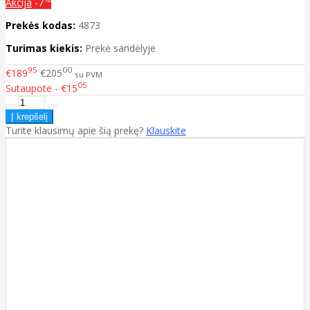
Akcija
-7
Prekės kodas:
4873
Turimas kiekis:
Prekė sandėlyje
95
00
€189
€205
su PVM
05
Sutaupote - €15
Turite klausimų apie šią prekę?
Klauskite