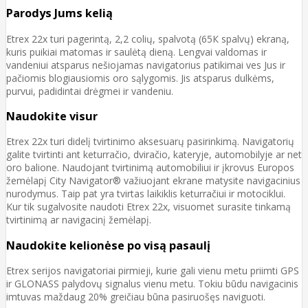
Parodys Jums kelią
Etrex 22x turi pagerintą, 2,2 colių, spalvotą (65К spalvų) ekraną,
kuris puikiai matomas ir saulėtą dieną. Lengvai valdomas ir
vandeniui atsparus nešiojamas navigatorius patikimai ves Jus ir
pačiomis blogiausiomis oro sąlygomis. Jis atsparus dulkėms,
purvui, padidintai drėgmei ir vandeniu.
Naudokite visur
Etrex 22x turi didelį tvirtinimo aksesuarų pasirinkimą. Navigatorių
galite tvirtinti ant keturračio, dviračio, kateryje, automobilyje ar net
oro balione. Naudojant tvirtinimą automobiliui ir įkrovus Europos
žemėlapį City Navigator® važiuojant ekrane matysite navigacinius
nurodymus. Taip pat yra tvirtas laikiklis keturračiui ir motociklui.
Kur tik sugalvosite naudoti Etrex 22x, visuomet surasite tinkamą
tvirtinimą ar navigacinį žemėlapį.
Naudokite kelionėse po visą pasaulį
Etrex serijos navigatoriai pirmieji, kurie gali vienu metu priimti GPS
ir GLONASS palydovų signalus vienu metu. Tokiu būdu navigacinis
imtuvas maždaug 20% greičiau būna pasiruošęs naviguoti.