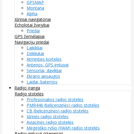
GPSMAP
Montana
Alpha
Jūriniai navigatoriai
Echolotai žvejybai
Priedai
GPS žemėlapiai
Navigacijų priedai
Laikikliai
Dėkliukai
Atminties kortelės
Antenos, GPS imtuvai
Sensoriai, davikliai
Ekrano apsaugos
Laidai, baterijos
Radijo įranga
Radijo stotelės
Profesionalios radijo stotelės
PMR446 (belicenzinės) radijo stotelės
CB (belicenzinės) radijo stotelės
Jūrinės radijo stotelės
Aviacinės radijo stotelės
Mėgėjiško ryšio (HAM) radijo stotelės
Radijo imtuvai (skeneriai)