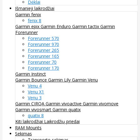
Dėklai
Išmanieji laikrodžiai
Garmin fenix
fenix 8
Garmin epix
Garmin Enduro
Garmin tactix
Garmin
Forerunner
Forerunner 570
Forerunner 970
Forerunner 265
Forerunner 165
Forerunner 70
Forerunner 170
Garmin Instinct
Garmin Bounce
Garmin Lily
Garmin Venu
Venu 4
Venu X1
Venu 3
Garmin CIRQA
Garmin vivoactive
Garmin vivomove
Garmin vivosmart
Garmin quatix
quatix 8
Kiti laikrodžiai
Laikrodžių priedai
RAM Mounts
Sekimas
Transporto sekimas