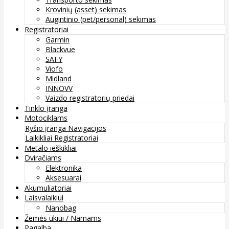
Krovinių (asset) sekimas
Augintinio (pet/personal) sekimas
Registratoriai
Garmin
Blackvue
SAFY
Viofo
Midland
INNOVV
Vaizdo registratorių priedai
Tinklo įranga
Motociklams
Ryšio įranga
Navigacijos
Laikikliai
Registratoriai
Metalo ieškikliai
Dviračiams
Elektronika
Aksesuarai
Akumuliatoriai
Laisvalaikiui
Nanobag
Žemės ūkiui / Namams
Pagalba