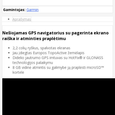
Gamintojas:
Garmin
Aprašymas
Nešiojamas GPS navigatorius su pagerinta ekrano
raiška ir atminties praplėtimu
2,2 colių ryškus, spalvotas ekranas
Jau įdiegtas Europos TopoActive žemėlapis
Didelio jautrumo GPS imtuvas su HotFix® ir GLONASS
technologijos palaikymu
8 GB vidinė atmintis su galimybe ją praplėsti microSD™
kortele