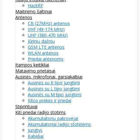
HackRF
Maitinimo šaltiniai
Antenos
CB (27MHz) antenos
VHF (49-174 MHz)
UHF (380-470 MHz)
Jūrinių dažnių
GSM LTE antenos
WLAN antenos
Priedai antenoms
Įtampos keitikliai
Matavimo prietaisai
Ausinės, mikrofonai, garsiakalbiai
Ausinės su K tipo jungtimi
Ausinės su L tipo jungtimi
Ausinės su M tipo jungtimi
Kitos prekės ir priedai
Stiprintuvai
Kiti priedai radijo stotims
Akumuliatorių pakrovėjai
Akumuliatoriai radijo stotelėms
Jungtys
Kabeliai