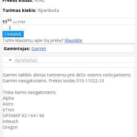
Prekės kodas:
4542
Turimas kiekis:
Išparduota
99
€9
su PVM
Turite klausimų apie šią prekę?
Klauskite
Gamintojas:
Garmin
Aprašymas
Garmin laikiklis skirtas tvirtinimui prie diržo visiems nešiojamiems
Garmin navigatoriams. Prekės kodas 010-11022-10
Tinka šiems navigatoriams:
Alpha
Astro
eTrex
GPSMAP 62 / 64 / 66
inReach
Oregon