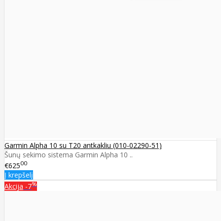
Garmin Alpha 10 su T20 antkakliu (010-02290-51)
Šunų sekimo sistema Garmin Alpha 10 ..
00
€625
Į krepšelį
%
Akcija
-7