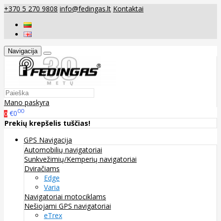
+370 5 270 9808
info@fedingas.lt
Kontaktai
Navigacija
Mano paskyra
00
€0
0
Prekių krepšelis tuščias!
GPS Navigacija
Automobilių navigatoriai
Sunkvežimių/Kemperių navigatoriai
Dviračiams
Edge
Varia
Navigatoriai motociklams
Nešiojami GPS navigatoriai
eTrex