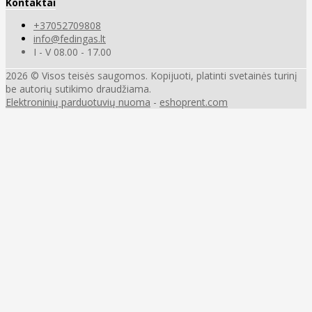
Kontaktai
+37052709808
info@fedingas.lt
I - V 08.00 - 17.00
2026 © Visos teisės saugomos. Kopijuoti, platinti svetainės turinį
be autorių sutikimo draudžiama.
Elektroninių parduotuvių nuoma
-
eshoprent.com