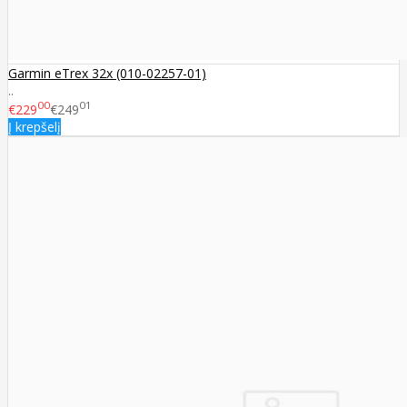
Garmin eTrex 32x (010-02257-01)
..
00
01
€229
€249
Į krepšelį