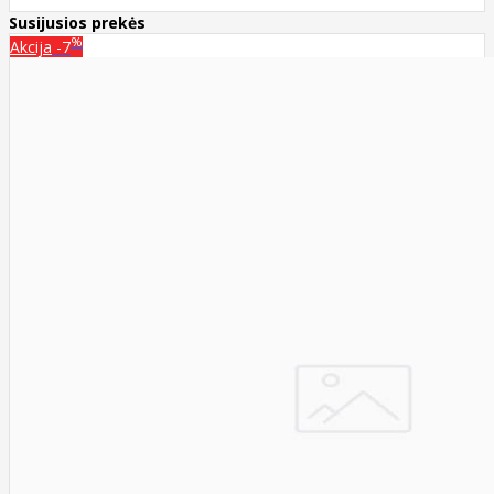
Susijusios prekės
%
Akcija
-7