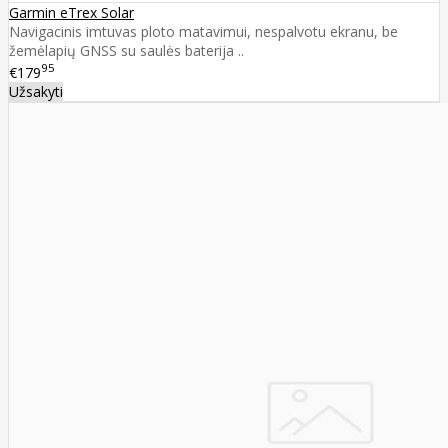
Garmin eTrex Solar
Navigacinis imtuvas ploto matavimui, nespalvotu ekranu, be
žemėlapių GNSS su saulės baterija ..
95
€179
Užsakyti