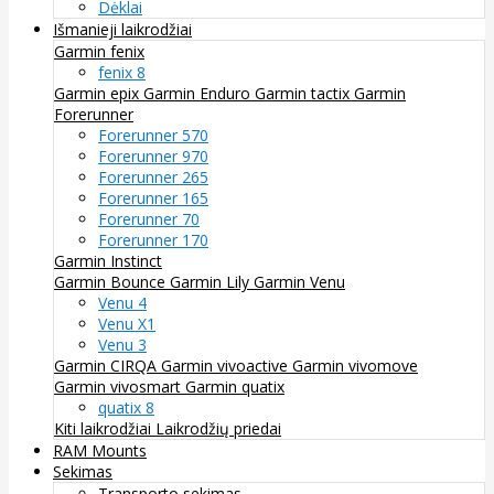
Dėklai
Išmanieji laikrodžiai
Garmin fenix
fenix 8
Garmin epix
Garmin Enduro
Garmin tactix
Garmin
Forerunner
Forerunner 570
Forerunner 970
Forerunner 265
Forerunner 165
Forerunner 70
Forerunner 170
Garmin Instinct
Garmin Bounce
Garmin Lily
Garmin Venu
Venu 4
Venu X1
Venu 3
Garmin CIRQA
Garmin vivoactive
Garmin vivomove
Garmin vivosmart
Garmin quatix
quatix 8
Kiti laikrodžiai
Laikrodžių priedai
RAM Mounts
Sekimas
Transporto sekimas