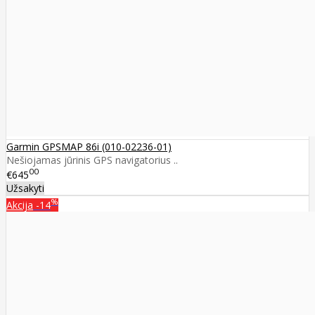
Garmin GPSMAP 86i (010-02236-01)
Nešiojamas jūrinis GPS navigatorius ..
00
€645
Užsakyti
%
Akcija
-14