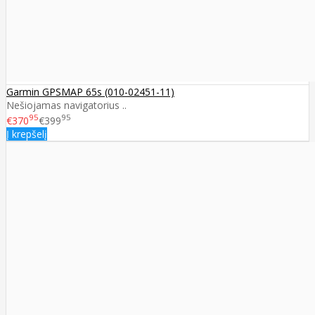
Garmin GPSMAP 65s (010-02451-11)
Nešiojamas navigatorius ..
95
95
€370
€399
Į krepšelį