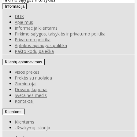
Informacija
DUK
Apie mus
Informacija klientams
Pirkimo sąlygos, taisyklės ir privatumo politika
Privatumo politika
Aplinkos apsaugos politika
Pašto kodų paieška
Klientų aptarnavimas
Visos prekės
Prekės su nuolaida
Gamintojai
Dovanų kuponai
Svetainės medis
Kontaktai
Klientams
Klientams
Užsakymų istorija