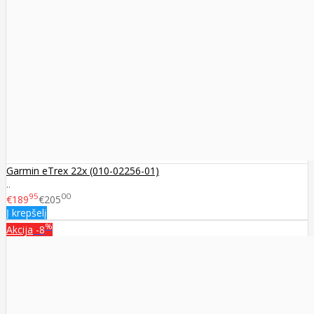
Garmin eTrex 22x (010-02256-01)
..
95
00
€189
€205
Į krepšelį
%
Akcija
-8