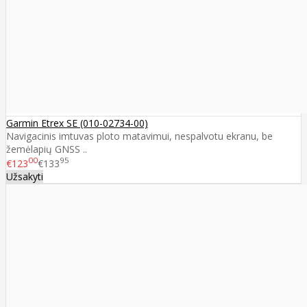
Garmin Etrex SE (010-02734-00)
Navigacinis imtuvas ploto matavimui, nespalvotu ekranu, be
žemėlapių GNSS ..
00
95
€123
€133
Užsakyti