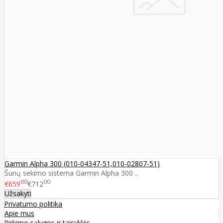
Garmin Alpha 300 (010-04347-51,010-02807-51)
Šunų sekimo sistema Garmin Alpha 300 ..
00
00
€659
€712
Užsakyti
Privatumo politika
Apie mus
Pirkimo sąlygos ir taisyklės