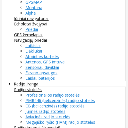
GPSMAP
Montana
Alpha
Jūriniai navigatoriai
Echolotai žvejybai
Priedai
GPS žemėlapiai
Navigacijų priedai
Laikikliai
Dėkliukai
Atminties kortelės
Antenos, GPS imtuvai
Sensoriai, davikliai
Ekrano apsaugos
Laidai, baterijos
Radijo įranga
Radijo stotelės
Profesionalios radijo stotelės
PMR446 (belicenzinės) radijo stotelės
CB (belicenzinės) radijo stotelės
Jūrinės radijo stotelės
Aviacinės radijo stotelės
Mėgėjiško ryšio (HAM) radijo stotelės
Radijo imtuvai (skeneriai)