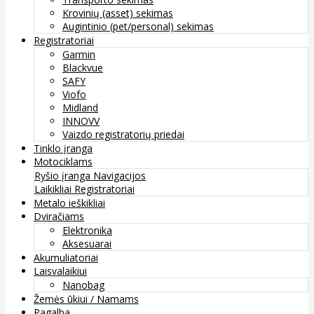
Krovinių (asset) sekimas
Augintinio (pet/personal) sekimas
Registratoriai
Garmin
Blackvue
SAFY
Viofo
Midland
INNOVV
Vaizdo registratorių priedai
Tinklo įranga
Motociklams
Ryšio įranga
Navigacijos
Laikikliai
Registratoriai
Metalo ieškikliai
Dviračiams
Elektronika
Aksesuarai
Akumuliatoriai
Laisvalaikiui
Nanobag
Žemės ūkiui / Namams
Pagalba