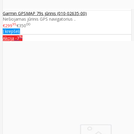
Garmin GPSMAP 79s jūrinis (010-02635-00)
Nešiojamas jūrinis GPS navigatorius ..
95
00
€299
€350
Į krepšelį
%
Akcija
-7