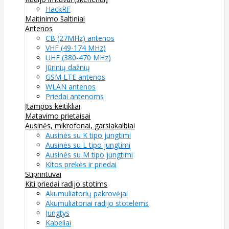
HackRF
Maitinimo šaltiniai
Antenos
CB (27MHz) antenos
VHF (49-174 MHz)
UHF (380-470 MHz)
Jūrinių dažnių
GSM LTE antenos
WLAN antenos
Priedai antenoms
Įtampos keitikliai
Matavimo prietaisai
Ausinės, mikrofonai, garsiakalbiai
Ausinės su K tipo jungtimi
Ausinės su L tipo jungtimi
Ausinės su M tipo jungtimi
Kitos prekės ir priedai
Stiprintuvai
Kiti priedai radijo stotims
Akumuliatorių pakrovėjai
Akumuliatoriai radijo stotelėms
Jungtys
Kabeliai