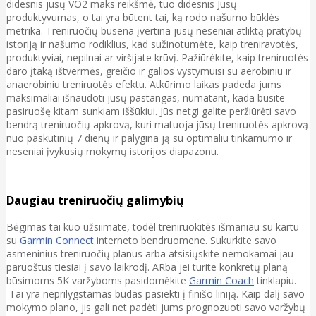
didesnis jūsų VO2 maks reikšmė, tuo didesnis Jūsų
produktyvumas, o tai yra būtent tai, ką rodo našumo būklės
metrika. Treniruočių būsena įvertina jūsų neseniai atliktą pratybų
istoriją ir našumo rodiklius, kad sužinotumėte, kaip treniravotės,
produktyviai, nepilnai ar viršijate krūvį. Pažiūrėkite, kaip treniruotės
daro įtaką ištvermės, greičio ir galios vystymuisi su aerobiniu ir
anaerobiniu treniruotės efektu. Atkūrimo laikas padeda jums
maksimaliai išnaudoti jūsų pastangas, numatant, kada būsite
pasiruošę kitam sunkiam iššūkiui. Jūs netgi galite peržiūrėti savo
bendrą treniruočių apkrovą, kuri matuoja jūsų treniruotės apkrovą
nuo paskutinių 7 dienų ir palygina ją su optimaliu tinkamumo ir
neseniai įvykusių mokymų istorijos diapazonu.
Daugiau treniruočių galimybių
Bėgimas tai kuo užsiimate, todėl treniruokitės išmaniau su kartu
su
Garmin Connect
interneto bendruomene. Sukurkite savo
asmeninius treniruočių planus arba atsisiųskite nemokamai jau
paruoštus tiesiai į savo laikrodį. ARba jei turite konkretų planą
būsimoms 5K varžyboms pasidomėkite
Garmin Coach
tinklapiu.
Tai yra neprilygstamas būdas pasiekti į finišo liniją. Kaip dalį savo
mokymo plano, jis gali net padėti jums prognozuoti savo varžybų