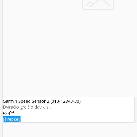
Garmin Speed Sensor 2 (010-12843-30)
Dviračio greičio daviklis ..
94
€34
Į krepšelį