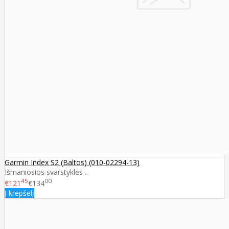
Garmin Index S2 (Baltos) (010-02294-13)
Išmaniosios svarstyklės ..
45
00
€121
€134
Į krepšelį