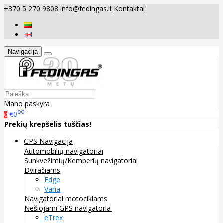
+370 5 270 9808
info@fedingas.lt
Kontaktai
Navigacija
Mano paskyra
00
€0
0
Prekių krepšelis tuščias!
GPS Navigacija
Automobilių navigatoriai
Sunkvežimių/Kemperių navigatoriai
Dviračiams
Edge
Varia
Navigatoriai motociklams
Nešiojami GPS navigatoriai
eTrex