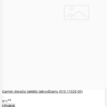
Garmin dviračio laikiklis laikrodžiams (010-11029-00)
..
99
€11
Užsakyti