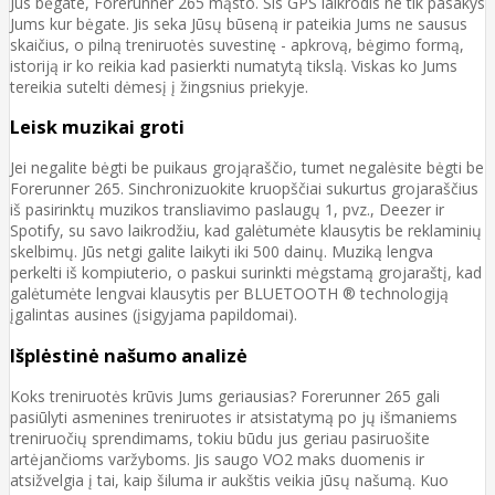
Jūs bėgate, Forerunner 265 mąsto. Šis GPS laikrodis ne tik pasakys
Jums kur bėgate. Jis seka Jūsų būseną ir pateikia Jums ne sausus
skaičius, o pilną treniruotės suvestinę - apkrovą, bėgimo formą,
istoriją ir ko reikia kad pasierkti numatytą tikslą. Viskas ko Jums
tereikia sutelti dėmesį į žingsnius priekyje.
Leisk muzikai groti
Jei negalite bėgti be puikaus grojąraščio, tumet negalėsite bėgti be
Forerunner 265. Sinchronizuokite kruopščiai sukurtus grojaraščius
iš pasirinktų muzikos transliavimo paslaugų 1, pvz., Deezer ir
Spotify, su savo laikrodžiu, kad galėtumėte klausytis be reklaminių
skelbimų. Jūs netgi galite laikyti iki 500 dainų. Muziką lengva
perkelti iš kompiuterio, o paskui surinkti mėgstamą grojaraštį, kad
galėtumėte lengvai klausytis per BLUETOOTH ® technologiją
įgalintas ausines (įsigyjama papildomai).
Išplėstinė našumo analizė
Koks treniruotės krūvis Jums geriausias? Forerunner 265 gali
pasiūlyti asmenines treniruotes ir atsistatymą po jų išmaniems
treniruočių sprendimams, tokiu būdu jus geriau pasiruošite
artėjančioms varžyboms. Jis saugo VO2 maks duomenis ir
atsižvelgia į tai, kaip šiluma ir aukštis veikia jūsų našumą. Kuo