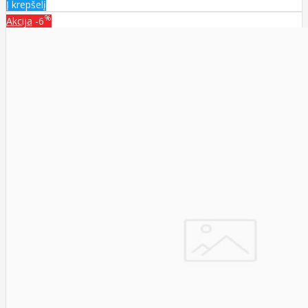
Į krepšelį
%
Akcija
-6