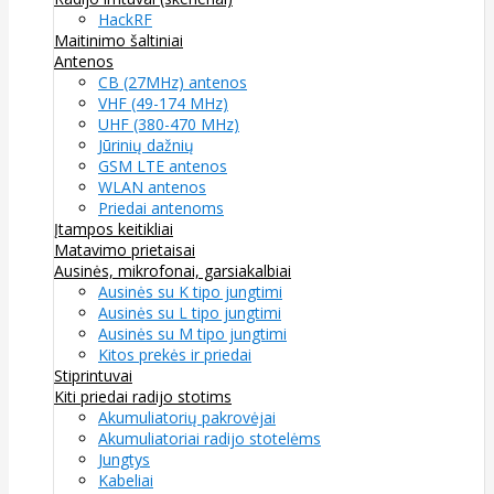
HackRF
Maitinimo šaltiniai
Antenos
CB (27MHz) antenos
VHF (49-174 MHz)
UHF (380-470 MHz)
Jūrinių dažnių
GSM LTE antenos
WLAN antenos
Priedai antenoms
Įtampos keitikliai
Matavimo prietaisai
Ausinės, mikrofonai, garsiakalbiai
Ausinės su K tipo jungtimi
Ausinės su L tipo jungtimi
Ausinės su M tipo jungtimi
Kitos prekės ir priedai
Stiprintuvai
Kiti priedai radijo stotims
Akumuliatorių pakrovėjai
Akumuliatoriai radijo stotelėms
Jungtys
Kabeliai