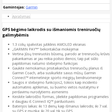
Gamintojas:
Garmin
Aprašymas
GPS bėgimo laikrodis su išmaniomis treniruočių
galimybėmis
1.3 colių spalvotas jutiklinis AMOLED ekranas
„GARMIN PAY™“ bekontakčiai mokėjimai
Vertina Jūsų treniruotės būseną, parodo ar treniruočių krūvis
pakankamas ar jau reikia poilsio dienos; taip pat siūlo
papildomas našumo stebėjimo funkcijas
Gaukite nemokamus prisitaikančius treniruočių planus iš
Garmin Coach, arba susikurkite savus mūsų Garmin
Connect™ internetinėje sporto mėgėjų bendruomenėje
Saugos ir stebėjimo funkcijos2, tokios kaip incidento
automatinis aptikimas, su buvimo vietos nustatymu ir
perdavimu nurodytiems asmenims
Keiskite laikrodžio formas, įdiekite papildomas programėles
ir daugiau iš Connect IQ™ parduotuvės
Baterijos laikas: iki 13 dienų kaip išmanus laikrodis; iki 7 val.
su GPS ir muzika; iki 20 val. tik su GPS