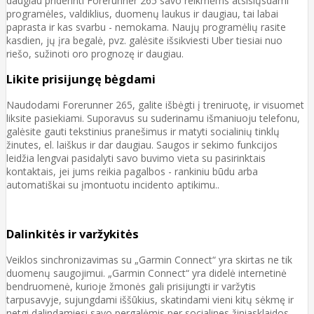
daugiau priderinti Forerunner 265 savo reikmėms atsisiųsdami
programėles, valdiklius, duomenų laukus ir daugiau, tai labai
paprasta ir kas svarbu - nemokama. Naujų programėlių rasite
kasdien, jų įra begalė, pvz. galėsite išsikviesti Uber tiesiai nuo
riešo, sužinoti oro prognozę ir daugiau.
Likite prisijungę bėgdami
Naudodami Forerunner 265, galite išbėgti į treniruotę, ir visuomet
liksite pasiekiami. Suporavus su suderinamu išmaniuoju telefonu,
galėsite gauti tekstinius pranešimus ir matyti socialinių tinklų
žinutes, el. laiškus ir dar daugiau. Saugos ir sekimo funkcijos
leidžia lengvai pasidalyti savo buvimo vieta su pasirinktais
kontaktais, jei jums reikia pagalbos - rankiniu būdu arba
automatiškai su įmontuotu incidento aptikimu..
Dalinkitės ir varžykitės
Veiklos sinchronizavimas su „Garmin Connect“ yra skirtas ne tik
duomenų saugojimui. „Garmin Connect“ yra didelė internetinė
bendruomenė, kurioje žmonės gali prisijungti ir varžytis
tarpusavyje, sujungdami iššūkius, skatindami vieni kitų sėkmę ir
netgi dalindamiesi savo pergalėmis per socialines žiniasklaidos