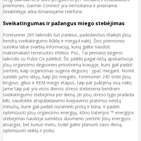
priemones. Garmin Connect yra nemokama ir prieinama
žiniatinklyje arba išmaniajame telefone.
Sveikatingumas ir pažangus miego stebėjimas
Forerunner 265 laikrodis turi įrankius, padedančius išlaikyti jūsų
bendrą sveikatingumo būklę ir miegą4 naktį. Šios priemonės
suteikia labai svarbią informaciją, kurią galite naudoti
maksimaliam terniruotės efektui. Pvz., Tai pirmasis bėgimo
laikrodis su Pulse Ox jutikliu5. Šis jutiklis pagal riešą apskaičiuoja
jūsų organizmo deguonies prisotinimą kraujyje, kuris gali padėti
įvertinti, kaip organizmas sugeria deguonį - ypač miegant. Norint
suteikti jums idėjų, kaip jūs miegate, Forerunner 245 stebi jūsų
lengvus, gilius ir REM miego etapus, taip pat judėjimą visą naktį.
Jame taip pat yra visos dienos streso stebėsena bendram
sveikatingumo stebėjimui per dieną. Jei jūsų streso lygis pradeda
kilti, naudokite atsipalaidavimo kvėpavimo pratimus keletą
minučių, kurie gali padėti nuraminti protą ir kūną. Ir padėti
optimizuoti jūsų organizmo energiją, Kūno baterijos ™ energijos
stebėjimas naudoja surinktus duomenis įvertinti Jūsų energijos
atsargas, bet kuriuo metu, todėl galite planuoti savo dieną,
optimizuoti veiklą ir poilsį.