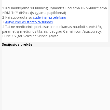
1 Kai naudojama su Running Dynamics Pod arba HRM-Run™ arba
HRM-Tri™ diržais (įsigyjama papildomai)
2 Kai suporuota su
suderinamu telefonu
3
Aktyvumo asistento tikslumas
4 Tai ne medicininis prietaisas ir netinkamas naudoti stebėti šių
parametrų medicinos tikslais; daugiau Garmin.com/ataccuracy.
Pulse Ox gali veikti ne visose šalyse
Susijusios prekės