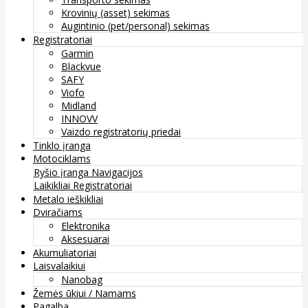
Krovinių (asset) sekimas
Augintinio (pet/personal) sekimas
Registratoriai
Garmin
Blackvue
SAFY
Viofo
Midland
INNOVV
Vaizdo registratorių priedai
Tinklo įranga
Motociklams
Ryšio įranga
Navigacijos
Laikikliai
Registratoriai
Metalo ieškikliai
Dviračiams
Elektronika
Aksesuarai
Akumuliatoriai
Laisvalaikiui
Nanobag
Žemės ūkiui / Namams
Pagalba