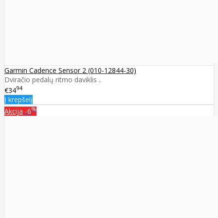
Garmin Cadence Sensor 2 (010-12844-30)
Dviračio pedalų ritmo daviklis ..
94
€34
Į krepšelį
%
Akcija
-6