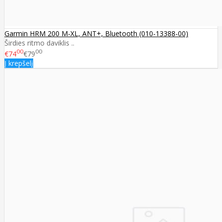
Garmin HRM 200 M-XL, ANT+, Bluetooth (010-13388-00)
Širdies ritmo daviklis ..
00
00
€74
€79
Į krepšelį