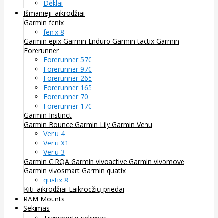
Dėklai
Išmanieji laikrodžiai
Garmin fenix
fenix 8
Garmin epix
Garmin Enduro
Garmin tactix
Garmin
Forerunner
Forerunner 570
Forerunner 970
Forerunner 265
Forerunner 165
Forerunner 70
Forerunner 170
Garmin Instinct
Garmin Bounce
Garmin Lily
Garmin Venu
Venu 4
Venu X1
Venu 3
Garmin CIRQA
Garmin vivoactive
Garmin vivomove
Garmin vivosmart
Garmin quatix
quatix 8
Kiti laikrodžiai
Laikrodžių priedai
RAM Mounts
Sekimas
Transporto sekimas