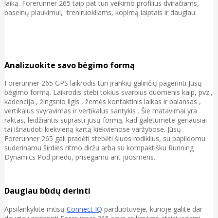
laiką. Forerunner 265 taip pat turi veikimo profilius dviračiams,
baseinų plaukimui, treniruokliams, kopimą laiptais ir daugiau.
Analizuokite savo bėgimo formą
Forerunner 265 GPS laikrodis turi įrankių galinčių pagerinti Jūsų
bėgimo formą. Laikrodis stebi tokius svarbius duomenis kaip, pvz.,
kadencija , žingsnio ilgis , žemės kontaktinis laikas ir balansas ,
vertikalus svyravimas ir vertikalus santykis . Šie matavimai yra
raktas, leidžiantis suprasti jūsų formą, kad galėtumėte geriausiai
tai išnaudoti kiekvieną kartą kiekvienose varžybose. Jūsų
Forerunner 265 gali pradėti stebėti šiuos rodiklius, su papildomu
suderinamu širdies ritmo diržu arba su kompaktišku Running
Dynamics Pod priedu, prisegamu ant juosmens.
Daugiau būdų derinti
Apsilankykite mūsų
Connect IQ
parduotuvėje, kurioje galite dar