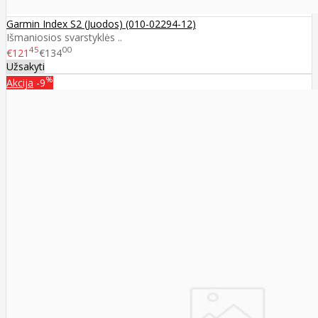
Garmin Index S2 (Juodos) (010-02294-12)
Išmaniosios svarstyklės ..
45
00
€121
€134
Užsakyti
%
Akcija
-9