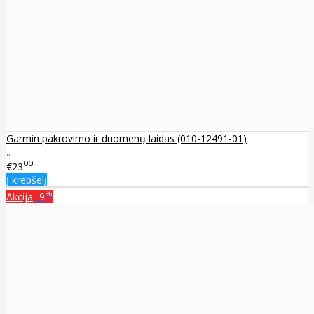
Garmin pakrovimo ir duomenų laidas (010-12491-01)
..
00
€23
Į krepšelį
%
Akcija
-9