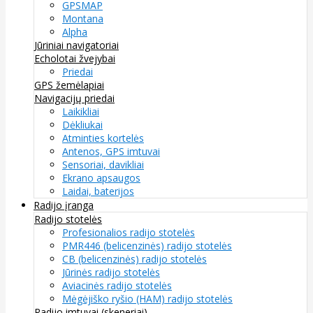
GPSMAP
Montana
Alpha
Jūriniai navigatoriai
Echolotai žvejybai
Priedai
GPS žemėlapiai
Navigacijų priedai
Laikikliai
Dėkliukai
Atminties kortelės
Antenos, GPS imtuvai
Sensoriai, davikliai
Ekrano apsaugos
Laidai, baterijos
Radijo įranga
Radijo stotelės
Profesionalios radijo stotelės
PMR446 (belicenzinės) radijo stotelės
CB (belicenzinės) radijo stotelės
Jūrinės radijo stotelės
Aviacinės radijo stotelės
Mėgėjiško ryšio (HAM) radijo stotelės
Radijo imtuvai (skeneriai)