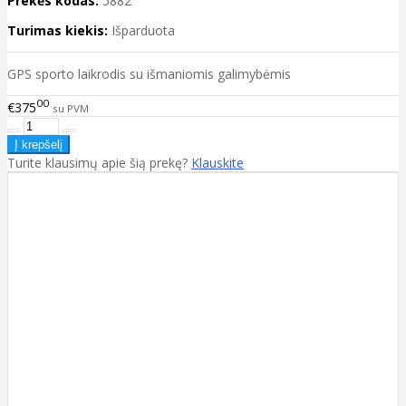
Prekės kodas:
5882
Turimas kiekis:
Išparduota
GPS sporto laikrodis su išmaniomis galimybėmis
00
€375
su PVM
Turite klausimų apie šią prekę?
Klauskite