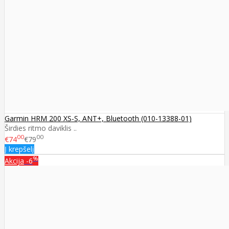
Garmin HRM 200 XS-S, ANT+, Bluetooth (010-13388-01)
Širdies ritmo daviklis ..
00
00
€74
€79
Į krepšelį
%
Akcija
-6