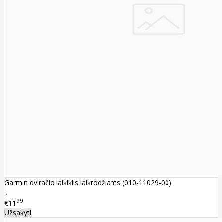
Garmin dviračio laikiklis laikrodžiams (010-11029-00)
..
99
€11
Užsakyti