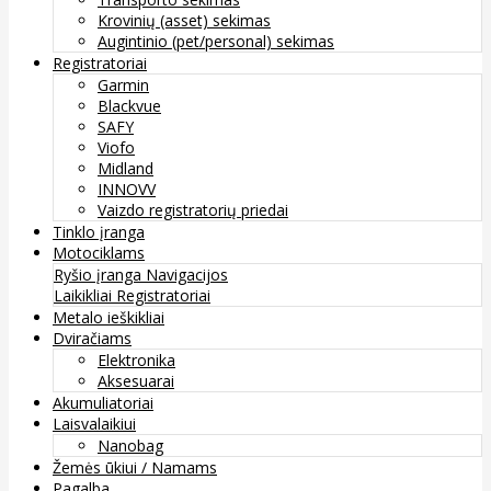
Krovinių (asset) sekimas
Augintinio (pet/personal) sekimas
Registratoriai
Garmin
Blackvue
SAFY
Viofo
Midland
INNOVV
Vaizdo registratorių priedai
Tinklo įranga
Motociklams
Ryšio įranga
Navigacijos
Laikikliai
Registratoriai
Metalo ieškikliai
Dviračiams
Elektronika
Aksesuarai
Akumuliatoriai
Laisvalaikiui
Nanobag
Žemės ūkiui / Namams
Pagalba