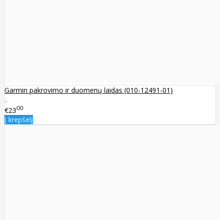
Garmin pakrovimo ir duomenų laidas (010-12491-01)
..
00
€23
Į krepšelį