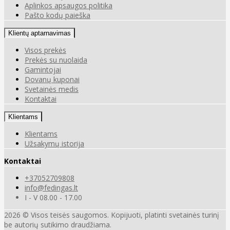
Aplinkos apsaugos politika
Pašto kodų paieška
Klientų aptarnavimas
Visos prekės
Prekės su nuolaida
Gamintojai
Dovanų kuponai
Svetainės medis
Kontaktai
Klientams
Klientams
Užsakymų istorija
Kontaktai
+37052709808
info@fedingas.lt
I - V 08.00 - 17.00
2026 © Visos teisės saugomos. Kopijuoti, platinti svetainės turinį
be autorių sutikimo draudžiama.