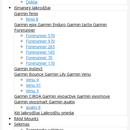
Dėklai
Išmanieji laikrodžiai
Garmin fenix
fenix 8
Garmin epix
Garmin Enduro
Garmin tactix
Garmin
Forerunner
Forerunner 570
Forerunner 970
Forerunner 265
Forerunner 165
Forerunner 70
Forerunner 170
Garmin Instinct
Garmin Bounce
Garmin Lily
Garmin Venu
Venu 4
Venu X1
Venu 3
Garmin CIRQA
Garmin vivoactive
Garmin vivomove
Garmin vivosmart
Garmin quatix
quatix 8
Kiti laikrodžiai
Laikrodžių priedai
RAM Mounts
Sekimas
Transporto sekimas