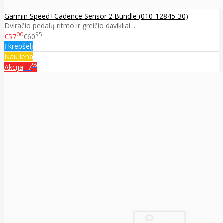
Garmin Speed+Cadence Sensor 2 Bundle (010-12845-30)
Dviračio pedalų ritmo ir greičio davikliai ..
00
95
€57
€60
Į krepšelį
Naujiena
%
Akcija
-7