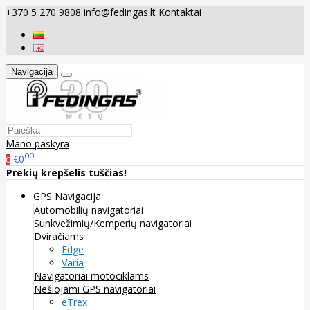
+370 5 270 9808
info@fedingas.lt
Kontaktai
Navigacija
Mano paskyra
00
€0
0
Prekių krepšelis tuščias!
GPS Navigacija
Automobilių navigatoriai
Sunkvežimių/Kemperių navigatoriai
Dviračiams
Edge
Varia
Navigatoriai motociklams
Nešiojami GPS navigatoriai
eTrex