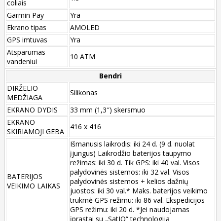
coliais
Garmin Pay
Yra
Ekrano tipas
AMOLED
GPS imtuvas
Yra
Atsparumas
10 ATM
vandeniui
Bendri
DIRŽELIO
Silikonas
MEDŽIAGA
EKRANO DYDIS
33 mm (1,3″) skersmuo
EKRANO
416 x 416
SKIRIAMOJI GEBA
Išmanusis laikrodis: iki 24 d. (9 d. nuolat
įjungus) Laikrodžio baterijos taupymo
režimas: iki 30 d. Tik GPS: iki 40 val. Visos
palydovinės sistemos: iki 32 val. Visos
BATERIJOS
palydovinės sistemos + kelios dažnių
VEIKIMO LAIKAS
juostos: iki 30 val.* Maks. baterijos veikimo
trukmė GPS režimu: iki 86 val. Ekspedicijos
GPS režimu: iki 20 d. *Jei naudojamas
įprastai su „SatIQ“ technologija