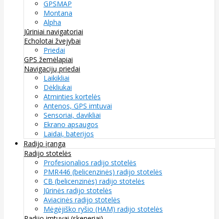
GPSMAP
Montana
Alpha
Jūriniai navigatoriai
Echolotai žvejybai
Priedai
GPS žemėlapiai
Navigacijų priedai
Laikikliai
Dėkliukai
Atminties kortelės
Antenos, GPS imtuvai
Sensoriai, davikliai
Ekrano apsaugos
Laidai, baterijos
Radijo įranga
Radijo stotelės
Profesionalios radijo stotelės
PMR446 (belicenzinės) radijo stotelės
CB (belicenzinės) radijo stotelės
Jūrinės radijo stotelės
Aviacinės radijo stotelės
Mėgėjiško ryšio (HAM) radijo stotelės
Radijo imtuvai (skeneriai)