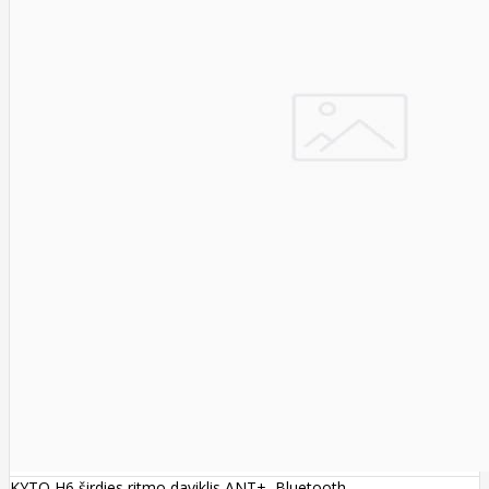
KYTO H6 širdies ritmo daviklis ANT+, Bluetooth