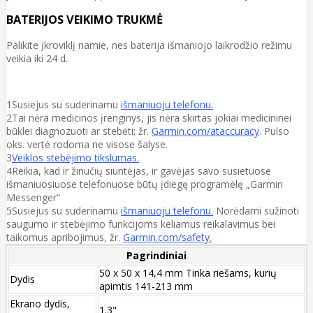
BATERIJOS VEIKIMO TRUKMĖ
Palikite įkroviklį namie, nes baterija išmaniojo laikrodžio režimu
veikia iki 24 d.
1Susiejus su suderinamu
išmaniuoju telefonu.
2Tai nėra medicinos įrenginys, jis nėra skirtas jokiai medicininei
būklei diagnozuoti ar stebėti; žr.
Garmin.com/ataccuracy
. Pulso
oks. vertė rodoma ne visose šalyse.
3
Veiklos stebėjimo tikslumas.
4Reikia, kad ir žinučių siuntėjas, ir gavėjas savo susietuose
išmaniuosiuose telefonuose būtų įdiegę programėlę „Garmin
Messenger“
5Susiejus su suderinamu
išmaniuoju telefonu.
Norėdami sužinoti
saugumo ir stebėjimo funkcijoms keliamus reikalavimus bei
taikomus apribojimus, žr.
Garmin.com/safety.
Pagrindiniai
50 x 50 x 14,4 mm Tinka riešams, kurių
Dydis
apimtis 141-213 mm
Ekrano dydis,
1.3"