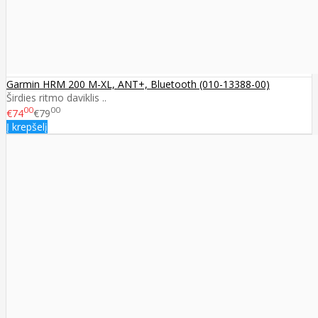
Garmin HRM 200 M-XL, ANT+, Bluetooth (010-13388-00)
Širdies ritmo daviklis ..
00
00
€74
€79
Į krepšelį