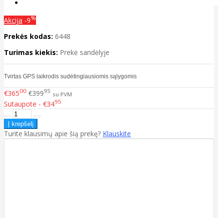
%
Akcija
-9
Prekės kodas:
6448
Turimas kiekis:
Prekė sandėlyje
Tvirtas GPS laikrodis sudėtingiausiomis sąlygomis
00
95
€365
€399
su PVM
95
Sutaupote - €34
Turite klausimų apie šią prekę?
Klauskite