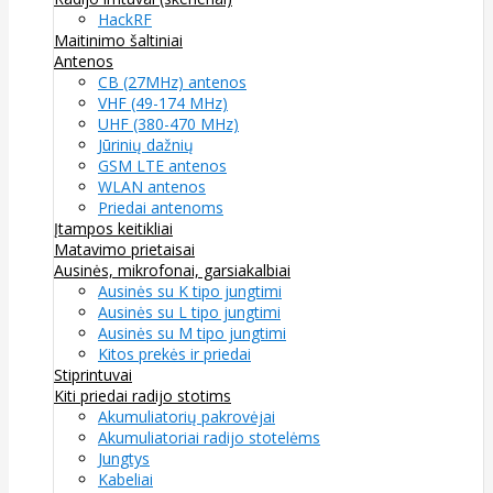
HackRF
Maitinimo šaltiniai
Antenos
CB (27MHz) antenos
VHF (49-174 MHz)
UHF (380-470 MHz)
Jūrinių dažnių
GSM LTE antenos
WLAN antenos
Priedai antenoms
Įtampos keitikliai
Matavimo prietaisai
Ausinės, mikrofonai, garsiakalbiai
Ausinės su K tipo jungtimi
Ausinės su L tipo jungtimi
Ausinės su M tipo jungtimi
Kitos prekės ir priedai
Stiprintuvai
Kiti priedai radijo stotims
Akumuliatorių pakrovėjai
Akumuliatoriai radijo stotelėms
Jungtys
Kabeliai