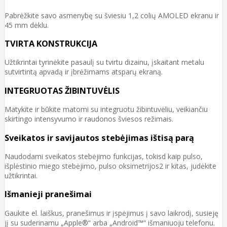
Pabrėžkite savo asmenybę su šviesiu 1,2 colių AMOLED ekranu ir
45 mm dėklu.
TVIRTA KONSTRUKCIJA
Užtikrintai tyrinėkite pasaulį su tvirtu dizainu, įskaitant metalu
sutvirtintą apvadą ir įbrėžimams atsparų ekraną.
INTEGRUOTAS ŽIBINTUVĖLIS
Matykite ir būkite matomi su integruotu žibintuvėliu, veikiančiu
skirtingo intensyvumo ir raudonos šviesos režimais.
Sveikatos ir savijautos stebėjimas ištisą parą
Naudodami sveikatos stebėjimo funkcijas, tokisd kaip pulso,
išplėstinio miego stebėjimo, pulso oksimetrijos2 ir kitas, judėkite
užtikrintai.
Išmanieji pranešimai
Gaukite el. laiškus, pranešimus ir įspėjimus į savo laikrodį, susieję
jį su suderinamu „Apple®“ arba „Android™“ išmaniuoju telefonu.