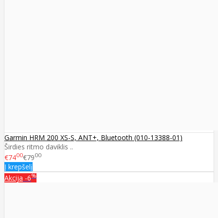
Garmin HRM 200 XS-S, ANT+, Bluetooth (010-13388-01)
Širdies ritmo daviklis ..
00
00
€74
€79
Į krepšelį
%
Akcija
-6