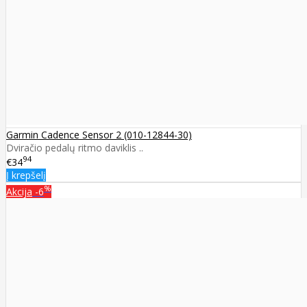
Garmin Cadence Sensor 2 (010-12844-30)
Dviračio pedalų ritmo daviklis ..
94
€34
Į krepšelį
%
Akcija
-6