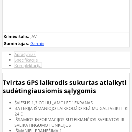
Kilmės šalis:
JAV
Gamintojas:
Garmin
Aprašymas
Specifikacija
Komplektacija
Tvirtas GPS laikrodis sukurtas atlaikyti
sudėtingiausiomis sąlygomis
ŠVIESUS 1,3 COLIŲ „AMOLED“ EKRANAS
BATERIJA IŠMANIOJO LAIKRODŽIO REŽIMU GALI VEIKTI IKI
24 D.
IŠSAMIOS INFORMACIJOS SUTEIKIANČIOS SVEIKATOS IR
SVEIKATINGUMO FUNKCIJOS
IŠMANIEJI PRANEŠIMAI1