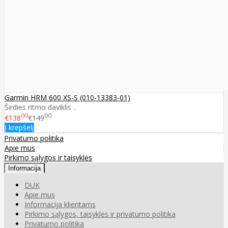
Garmin HRM 600 XS-S (010-13383-01)
Širdies ritmo daviklis ..
00
00
€138
€149
Į krepšelį
Privatumo politika
Apie mus
Pirkimo sąlygos ir taisyklės
Informacija
DUK
Apie mus
Informacija klientams
Pirkimo sąlygos, taisyklės ir privatumo politika
Privatumo politika