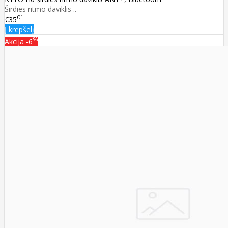
Širdies ritmo daviklis ..
01
€35
Į krepšelį
%
Akcija
-6