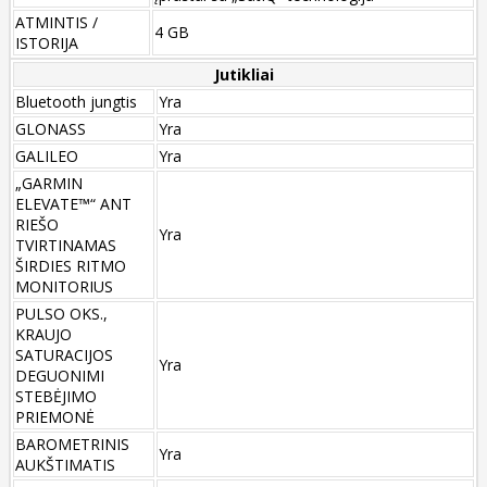
ATMINTIS /
4 GB
ISTORIJA
Jutikliai
Bluetooth jungtis
Yra
GLONASS
Yra
GALILEO
Yra
„GARMIN
ELEVATE™“ ANT
RIEŠO
Yra
TVIRTINAMAS
ŠIRDIES RITMO
MONITORIUS
PULSO OKS.,
KRAUJO
SATURACIJOS
Yra
DEGUONIMI
STEBĖJIMO
PRIEMONĖ
BAROMETRINIS
Yra
AUKŠTIMATIS