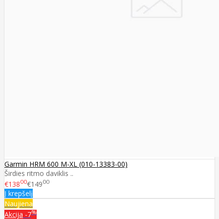
Garmin HRM 600 M-XL (010-13383-00)
Širdies ritmo daviklis ..
00
00
€138
€149
Į krepšelį
Naujiena
%
Akcija
-7