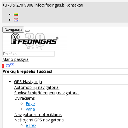
+370 5 270 9808
info@fedingas.lt
Kontaktai
Navigacija
Mano paskyra
00
€0
0
Prekių krepšelis tuščias!
GPS Navigacija
Automobilių navigatoriai
Sunkvežimių/Kemperių navigatoriai
Dviračiams
Edge
Varia
Navigatoriai motociklams
Nešiojami GPS navigatoriai
eTrex