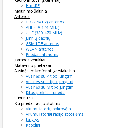
Radijo imtuvai (skeneriai)
HackRF
Maitinimo šaltiniai
Antenos
CB (27MHz) antenos
VHF (49-174 MHz)
UHF (380-470 MHz)
Jūrinių dažnių
GSM LTE antenos
WLAN antenos
Priedai antenoms
Įtampos keitikliai
Matavimo prietaisai
Ausinės, mikrofonai, garsiakalbiai
Ausinės su K tipo jungtimi
Ausinės su L tipo jungtimi
Ausinės su M tipo jungtimi
Kitos prekės ir priedai
Stiprintuvai
Kiti priedai radijo stotims
Akumuliatorių pakrovėjai
Akumuliatoriai radijo stotelėms
Jungtys
Kabeliai