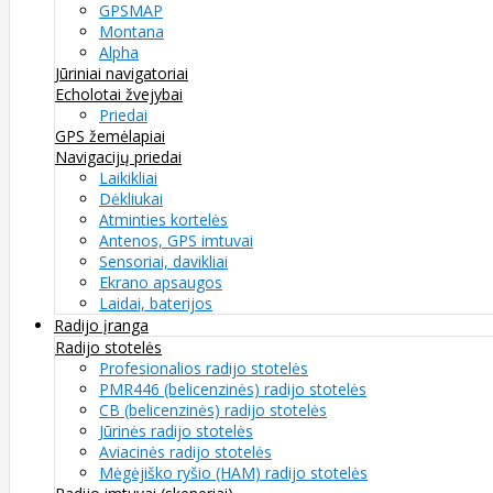
GPSMAP
Montana
Alpha
Jūriniai navigatoriai
Echolotai žvejybai
Priedai
GPS žemėlapiai
Navigacijų priedai
Laikikliai
Dėkliukai
Atminties kortelės
Antenos, GPS imtuvai
Sensoriai, davikliai
Ekrano apsaugos
Laidai, baterijos
Radijo įranga
Radijo stotelės
Profesionalios radijo stotelės
PMR446 (belicenzinės) radijo stotelės
CB (belicenzinės) radijo stotelės
Jūrinės radijo stotelės
Aviacinės radijo stotelės
Mėgėjiško ryšio (HAM) radijo stotelės