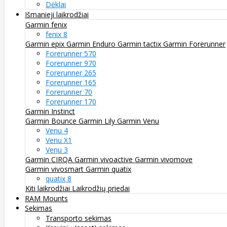
Dėklai
Išmanieji laikrodžiai
Garmin fenix
fenix 8
Garmin epix
Garmin Enduro
Garmin tactix
Garmin Forerunner
Forerunner 570
Forerunner 970
Forerunner 265
Forerunner 165
Forerunner 70
Forerunner 170
Garmin Instinct
Garmin Bounce
Garmin Lily
Garmin Venu
Venu 4
Venu X1
Venu 3
Garmin CIRQA
Garmin vivoactive
Garmin vivomove
Garmin vivosmart
Garmin quatix
quatix 8
Kiti laikrodžiai
Laikrodžių priedai
RAM Mounts
Sekimas
Transporto sekimas