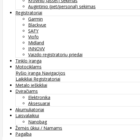
Krovinių (asset) sekimas
Augintinio (pet/personal) sekimas
Registratoriai
Garmin
Blackvue
SAFY
Viofo
Midland
INNOVV
Vaizdo registratorių priedai
Tinklo įranga
Motociklams
Ryšio įranga
Navigacijos
Laikikliai
Registratoriai
Metalo ieškikliai
Dviračiams
Elektronika
Aksesuarai
Akumuliatoriai
Laisvalaikiui
Nanobag
Žemės ūkiui / Namams
Pagalba