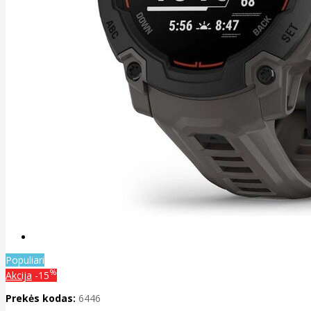
Populiari
%
Akcija
-15
Prekės kodas:
6446