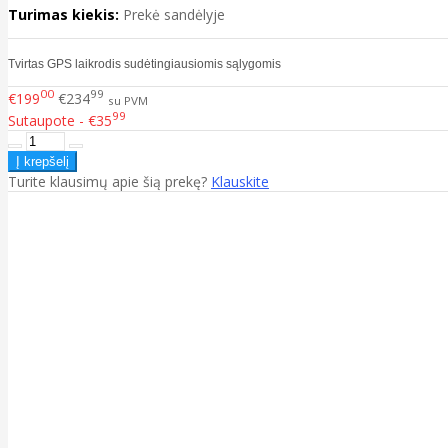
Turimas kiekis:
Prekė sandėlyje
Tvirtas GPS laikrodis sudėtingiausiomis sąlygomis
00
99
€199
€234
su PVM
99
Sutaupote - €35
Turite klausimų apie šią prekę?
Klauskite