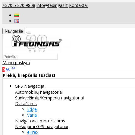
+370 5 270 9808
info@fedingas.lt
Kontaktai
Navigacija
Mano paskyra
00
€0
0
Prekių krepšelis tuščias!
GPS Navigacija
Automobilių navigatoriai
Sunkvežimių/Kemperių navigatoriai
Dviračiams
Edge
Varia
Navigatoriai motociklams
Nešiojami GPS navigatoriai
eTrex