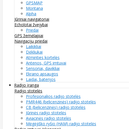
GPSMAP
Montana
Alpha
Jūriniai navigatoriai
Echolotai žvejybai
Priedai
GPS žemėlapiai
Navigacijų priedai
Laikikliai
Dėkliukai
Atminties kortelės
Antenos, GPS imtuvai
Sensoriai, davikliai
Ekrano apsaugos
Laidai, baterijos
Radijo įranga
Radijo stotelės
Profesionalios radijo stotelės
PMR446 (belicenzinės) radijo stotelės
CB (belicenzinės) radijo stotelės
Jūrinės radijo stotelės
Aviacinės radijo stotelės
Mėgėjiško ryšio (HAM) radijo stotelės