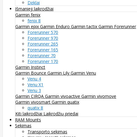
Dėklai
Išmanieji laikrodžiai
Garmin fenix
fenix 8
Garmin epix
Garmin Enduro
Garmin tactix
Garmin Forerunner
Forerunner 570
Forerunner 970
Forerunner 265
Forerunner 165
Forerunner 70
Forerunner 170
Garmin Instinct
Garmin Bounce
Garmin Lily
Garmin Venu
Venu 4
Venu X1
Venu 3
Garmin CIRQA
Garmin vivoactive
Garmin vivomove
Garmin vivosmart
Garmin quatix
quatix 8
Kiti laikrodžiai
Laikrodžių priedai
RAM Mounts
Sekimas
Transporto sekimas