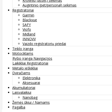
Krovinių (asset) sekimas
Augintinio (pet/personal) sekimas
Registratoriai
Garmin
Blackvue
SAFY
Viofo
Midland
INNOVV
Vaizdo registratorių priedai
Tinklo įranga
Motociklams
Ryšio įranga
Navigacijos
Laikikliai
Registratoriai
Metalo ieškikliai
Dviračiams
Elektronika
Aksesuarai
Akumuliatoriai
Laisvalaikiui
Nanobag
Žemės ūkiui / Namams
Pagalba