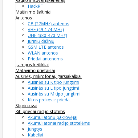
Radijo imtuvai (skeneriai)
HackRF
Maitinimo šaltiniai
Antenos
CB (27MHz) antenos
VHF (49-174 MHz)
UHF (380-470 MHz)
Jūrinių dažnių
GSM LTE antenos
WLAN antenos
Priedai antenoms
Įtampos keitikliai
Matavimo prietaisai
Ausinės, mikrofonai, garsiakalbiai
Ausinės su K tipo jungtimi
Ausinės su L tipo jungtimi
Ausinės su M tipo jungtimi
Kitos prekės ir priedai
Stiprintuvai
Kiti priedai radijo stotims
Akumuliatorių pakrovėjai
Akumuliatoriai radijo stotelėms
Jungtys
Kabeliai