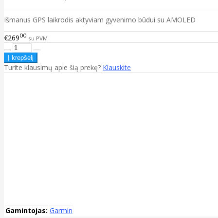
Išmanus GPS laikrodis aktyviam gyvenimo būdui su AMOLED
00
€269
su PVM
Turite klausimų apie šią prekę?
Klauskite
Gamintojas:
Garmin