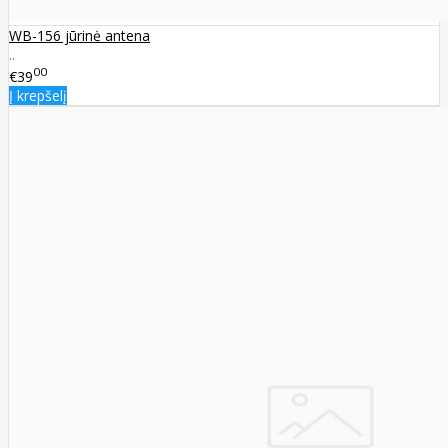
WB-156 jūrinė antena
..
00
€39
Į krepšelį