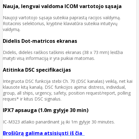
Nauja, lengvai valdoma ICOM vartotojo sąsaja
Naujoji vartotojo sąsaja suteikia paprastą racijos valdymą.
Rotacinis selektorius, kryptinė klaviatūra suteikia intuityvų
valdymą.
Didelis Dot-matricos ekranas
Didelis, didelės raiškos taškinis ekranas (38 x 73 mm) leidžia
matyti visą informaciją ir yra puikiai matomas.
Atitinka DSC specifikacijas
Integruota DSC funkcija stebi Ch. 70 (DSC kanalas) veiklą, net kai
klausote kitą kanalą. DSC funkcijos apima: distress, individual,
group, all ships, urgency, safety, position request/report, polling
reques* ir kitus DSC signalus.
IPX7 apsauga (1.0m gylyje 30 min)
IC-M323 atlaiko panardinant ją iki 1m gylyje 30 minutes.
Brošiūrą galima atsisiųsti iš čia