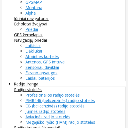
GPSMAP
Montana
Alpha
Jūriniai navigatoriai
Echolotai žvejybai
Priedai
GPS žemėlapiai
Navigacijų priedai
Laikikliai
Dėkliukai
Atminties kortelės
Antenos, GPS imtuvai
Sensoriai, davikliai
Ekrano apsaugos
Laidai, baterijos
Radijo įranga
Radijo stotelės
Profesionalios radijo stotelės
PMR446 (belicenzinės) radijo stotelės
CB (belicenzinės) radijo stotelės
Jūrinės radijo stotelės
Aviacinės radijo stotelės
Mėgėjiško ryšio (HAM) radijo stotelės
Radijo imtuvai (skeneriai)