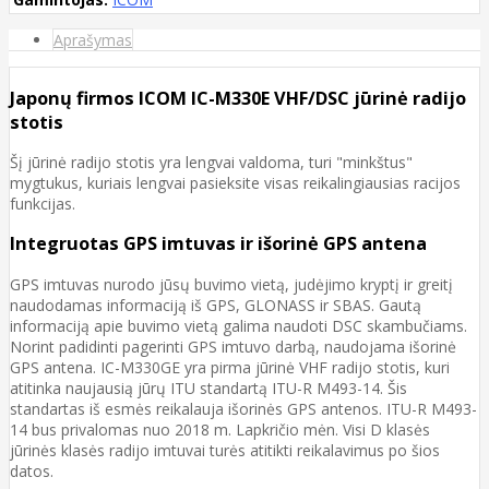
Aprašymas
Japonų firmos ICOM IC-M330E VHF/DSC jūrinė radijo
stotis
Šį jūrinė radijo stotis yra lengvai valdoma, turi "minkštus"
mygtukus, kuriais lengvai pasieksite visas reikalingiausias racijos
funkcijas.
Integruotas GPS imtuvas ir išorinė GPS antena
GPS imtuvas nurodo jūsų buvimo vietą, judėjimo kryptį ir greitį
naudodamas informaciją iš GPS, GLONASS ir SBAS. Gautą
informaciją apie buvimo vietą galima naudoti DSC skambučiams.
Norint padidinti pagerinti GPS imtuvo darbą, naudojama išorinė
GPS antena. IC-M330GE yra pirma jūrinė VHF radijo stotis, kuri
atitinka naujausią jūrų ITU standartą ITU-R M493-14. Šis
standartas iš esmės reikalauja išorinės GPS antenos. ITU-R M493-
14 bus privalomas nuo 2018 m. Lapkričio mėn. Visi D klasės
jūrinės klasės radijo imtuvai turės atitikti reikalavimus po šios
datos.