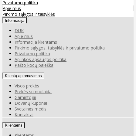
Privatumo politika
Apie mus
Pirkimo sąlygos ir taisyklės
Informacija
DUK
Apie mus
Informacija klientams
Pirkimo sąlygos, taisyklės ir privatumo politika
Privatumo politika
Aplinkos apsaugos politika
Pašto kodų paieška
Klientų aptarnavimas
Visos prekės
Prekės su nuolaida
Gamintojai
Dovanų kuponai
Svetainės medis
Kontaktai
Klientams
Klientams