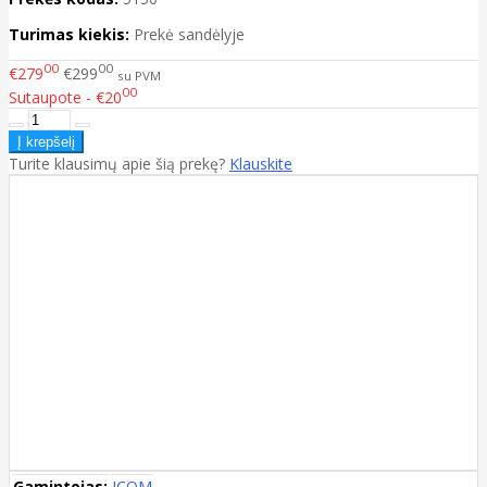
Turimas kiekis:
Prekė sandėlyje
00
00
€279
€299
su PVM
00
Sutaupote - €20
Turite klausimų apie šią prekę?
Klauskite
Gamintojas:
ICOM