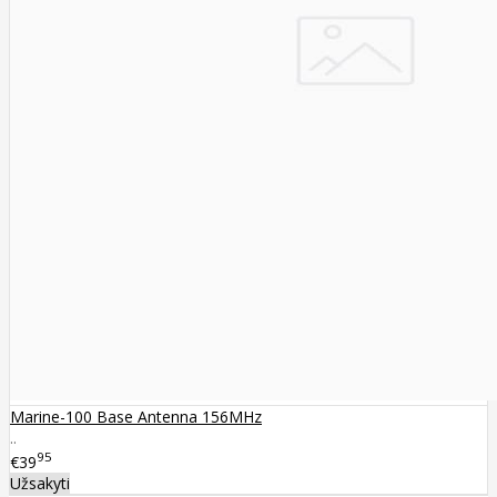
Marine-100 Base Antenna 156MHz
..
95
€39
Užsakyti