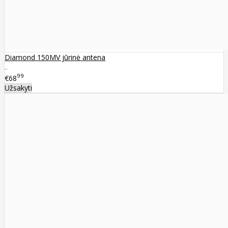
Diamond 150MV jūrinė antena
..
99
€68
Užsakyti