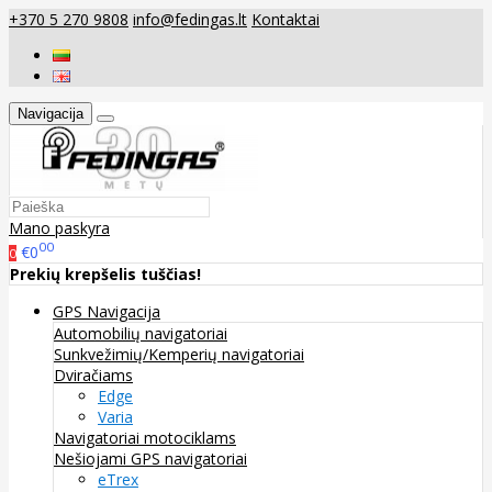
+370 5 270 9808
info@fedingas.lt
Kontaktai
Navigacija
Mano paskyra
00
€0
0
Prekių krepšelis tuščias!
GPS Navigacija
Automobilių navigatoriai
Sunkvežimių/Kemperių navigatoriai
Dviračiams
Edge
Varia
Navigatoriai motociklams
Nešiojami GPS navigatoriai
eTrex