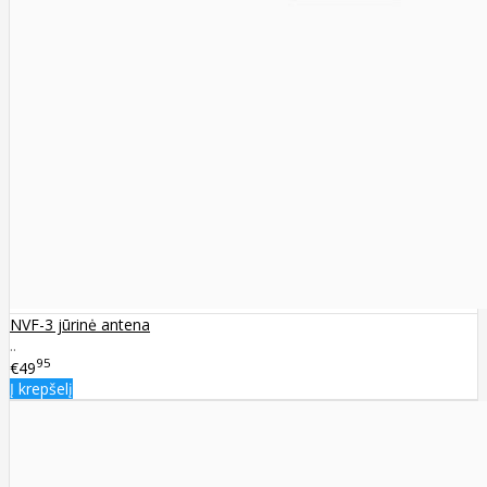
NVF-3 jūrinė antena
..
95
€49
Į krepšelį