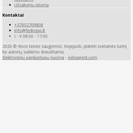
Užsakymų istorija
Kontaktai
+37052709808
info@fedingas.lt
I - V 08.00 - 17.00
2026 © Visos teisės saugomos. Kopijuoti, platinti svetainės turinį
be autorių sutikimo draudžiama.
Elektroninių parduotuvių nuoma
-
eshoprent.com