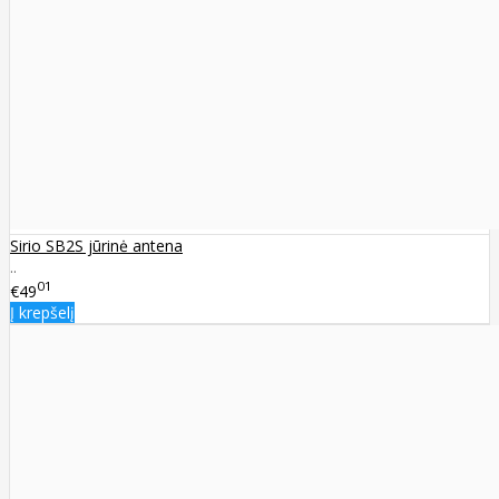
Sirio SB2S jūrinė antena
..
01
€49
Į krepšelį