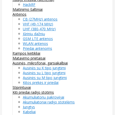
HackRF
Maitinimo šaltiniai
Antenos
CB (27MHz) antenos
VHF (49-174 MHz)
UHF (380-470 MHz)
Jūrinių dažnių
GSM LTE antenos
WLAN antenos
Priedai antenoms
Įtampos keitikliai
Matavimo prietaisai
Ausinės, mikrofonai, garsiakalbiai
Ausinės su K tipo jungtimi
Ausinės su L tipo jungtimi
Ausinės su M tipo jungtimi
Kitos prekės ir priedai
Stiprintuvai
Kiti priedai radijo stotims
Akumuliatorių pakrovėjai
Akumuliatoriai radijo stotelėms
Jungtys
Kabeliai