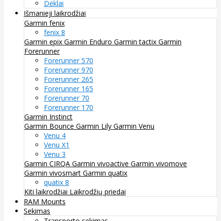
Dėklai
Išmanieji laikrodžiai
Garmin fenix
fenix 8
Garmin epix
Garmin Enduro
Garmin tactix
Garmin
Forerunner
Forerunner 570
Forerunner 970
Forerunner 265
Forerunner 165
Forerunner 70
Forerunner 170
Garmin Instinct
Garmin Bounce
Garmin Lily
Garmin Venu
Venu 4
Venu X1
Venu 3
Garmin CIRQA
Garmin vivoactive
Garmin vivomove
Garmin vivosmart
Garmin quatix
quatix 8
Kiti laikrodžiai
Laikrodžių priedai
RAM Mounts
Sekimas
Transporto sekimas