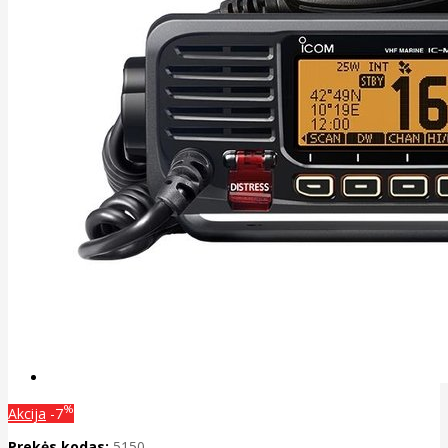
%
Akcija
-7
Prekės kodas:
5150