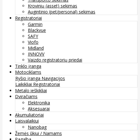
Krovinių (asset) sekimas
Augintinio (pet/personal) sekimas
Registratoriai
Garmin
Blackvue
SAFY
Viofo
Midland
INNOVV
Vaizdo registratorių priedai
Tinklo įranga
Motociklams
Ryšio įranga
Navigacijos
Laikikliai
Registratoriai
Metalo ieškikliai
Dviračiams
Elektronika
Aksesuarai
Akumuliatoriai
Laisvalaikiui
Nanobag
Žemės ūkiui / Namams
Pagalba