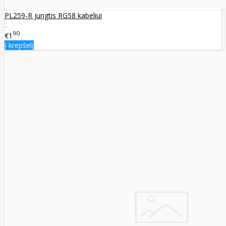
PL259-R jungtis RG58 kabeliui
..
90
€1
Į krepšelį