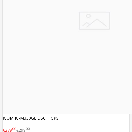
ICOM IC-M330GE DSC + GPS
..
00
00
€279
€299