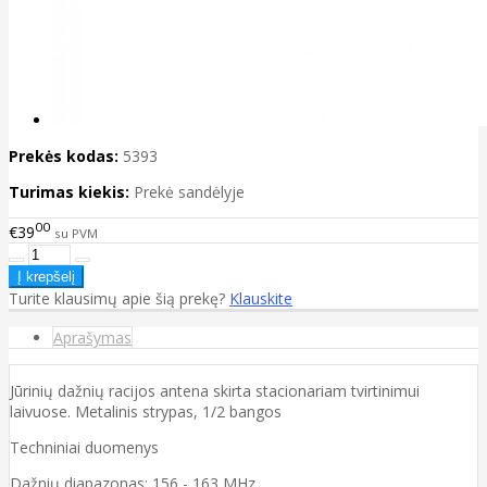
Prekės kodas:
5393
Turimas kiekis:
Prekė sandėlyje
00
€39
su PVM
Turite klausimų apie šią prekę?
Klauskite
Aprašymas
Jūrinių dažnių racijos antena skirta stacionariam tvirtinimui
laivuose. Metalinis strypas, 1/2 bangos
Techniniai duomenys
Dažnių diapazonas: 156 - 163 MHz