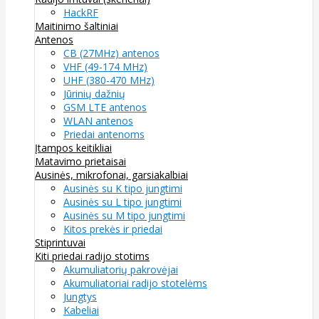
HackRF
Maitinimo šaltiniai
Antenos
CB (27MHz) antenos
VHF (49-174 MHz)
UHF (380-470 MHz)
Jūrinių dažnių
GSM LTE antenos
WLAN antenos
Priedai antenoms
Įtampos keitikliai
Matavimo prietaisai
Ausinės, mikrofonai, garsiakalbiai
Ausinės su K tipo jungtimi
Ausinės su L tipo jungtimi
Ausinės su M tipo jungtimi
Kitos prekės ir priedai
Stiprintuvai
Kiti priedai radijo stotims
Akumuliatorių pakrovėjai
Akumuliatoriai radijo stotelėms
Jungtys
Kabeliai