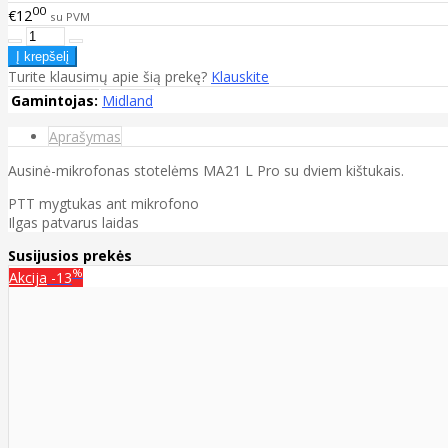
00
€12
su PVM
Turite klausimų apie šią prekę?
Klauskite
Gamintojas:
Midland
Aprašymas
Ausinė-mikrofonas stotelėms MA21 L Pro su dviem kištukais.
PTT mygtukas ant mikrofono
Ilgas patvarus laidas
Susijusios prekės
%
Akcija
-13