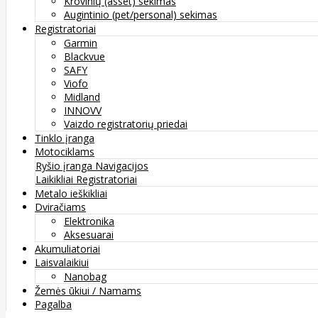
Krovinių (asset) sekimas
Augintinio (pet/personal) sekimas
Registratoriai
Garmin
Blackvue
SAFY
Viofo
Midland
INNOVV
Vaizdo registratorių priedai
Tinklo įranga
Motociklams
Ryšio įranga
Navigacijos
Laikikliai
Registratoriai
Metalo ieškikliai
Dviračiams
Elektronika
Aksesuarai
Akumuliatoriai
Laisvalaikiui
Nanobag
Žemės ūkiui / Namams
Pagalba