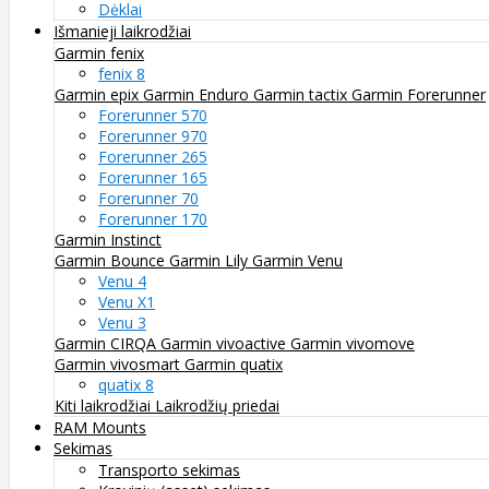
Dėklai
Išmanieji laikrodžiai
Garmin fenix
fenix 8
Garmin epix
Garmin Enduro
Garmin tactix
Garmin Forerunner
Forerunner 570
Forerunner 970
Forerunner 265
Forerunner 165
Forerunner 70
Forerunner 170
Garmin Instinct
Garmin Bounce
Garmin Lily
Garmin Venu
Venu 4
Venu X1
Venu 3
Garmin CIRQA
Garmin vivoactive
Garmin vivomove
Garmin vivosmart
Garmin quatix
quatix 8
Kiti laikrodžiai
Laikrodžių priedai
RAM Mounts
Sekimas
Transporto sekimas