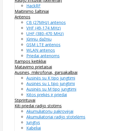
Radijo imtuvai (skeneriai)
HackRF
Maitinimo šaltiniai
Antenos
CB (27MHz) antenos
VHF (49-174 MHz)
UHF (380-470 MHz)
Jūrinių dažnių
GSM LTE antenos
WLAN antenos
Priedai antenoms
Įtampos keitikliai
Matavimo prietaisai
Ausinės, mikrofonai, garsiakalbiai
Ausinės su K tipo jungtimi
Ausinės su L tipo jungtimi
Ausinės su M tipo jungtimi
Kitos prekės ir priedai
Stiprintuvai
Kiti priedai radijo stotims
Akumuliatorių pakrovėjai
Akumuliatoriai radijo stotelėms
Jungtys
Kabeliai