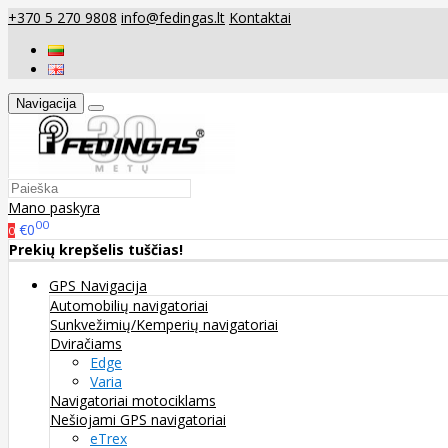
+370 5 270 9808
info@fedingas.lt
Kontaktai
Navigacija
Mano paskyra
00
€0
0
Prekių krepšelis tuščias!
GPS Navigacija
Automobilių navigatoriai
Sunkvežimių/Kemperių navigatoriai
Dviračiams
Edge
Varia
Navigatoriai motociklams
Nešiojami GPS navigatoriai
eTrex