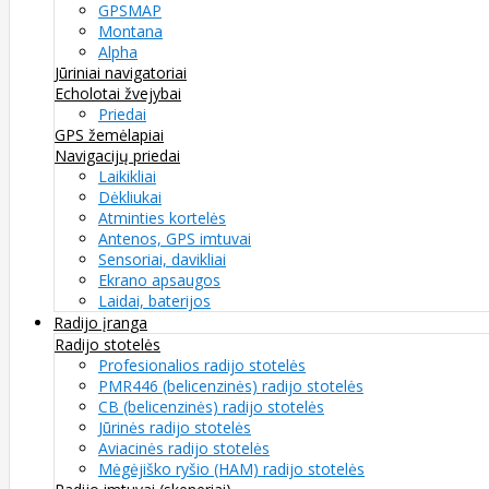
GPSMAP
Montana
Alpha
Jūriniai navigatoriai
Echolotai žvejybai
Priedai
GPS žemėlapiai
Navigacijų priedai
Laikikliai
Dėkliukai
Atminties kortelės
Antenos, GPS imtuvai
Sensoriai, davikliai
Ekrano apsaugos
Laidai, baterijos
Radijo įranga
Radijo stotelės
Profesionalios radijo stotelės
PMR446 (belicenzinės) radijo stotelės
CB (belicenzinės) radijo stotelės
Jūrinės radijo stotelės
Aviacinės radijo stotelės
Mėgėjiško ryšio (HAM) radijo stotelės