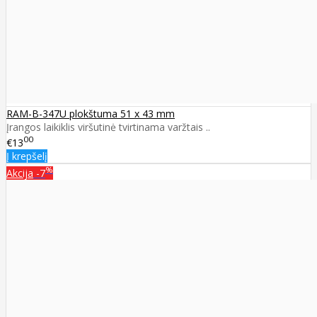
RAM-B-347U plokštuma 51 x 43 mm
Įrangos laikiklis viršutinė tvirtinama varžtais ..
00
€13
Į krepšelį
%
Akcija
-7