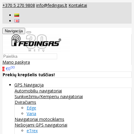
+370 5 270 9808
info@fedingas.lt
Kontaktai
Navigacija
Mano paskyra
00
€0
0
Prekių krepšelis tuščias!
GPS Navigacija
Automobilių navigatoriai
Sunkvežimių/Kemperių navigatoriai
Dviračiams
Edge
Varia
Navigatoriai motociklams
Nešiojami GPS navigatoriai
eTrex