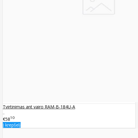
Tvirtinimas ant vairo RAM-B-184U-A
..
10
€58
Į krepšelį