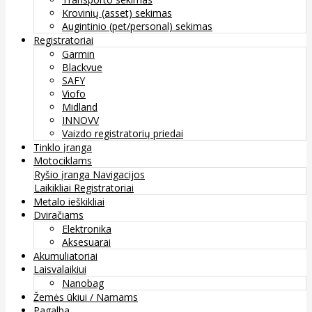
Krovinių (asset) sekimas
Augintinio (pet/personal) sekimas
Registratoriai
Garmin
Blackvue
SAFY
Viofo
Midland
INNOVV
Vaizdo registratorių priedai
Tinklo įranga
Motociklams
Ryšio įranga
Navigacijos
Laikikliai
Registratoriai
Metalo ieškikliai
Dviračiams
Elektronika
Aksesuarai
Akumuliatoriai
Laisvalaikiui
Nanobag
Žemės ūkiui / Namams
Pagalba