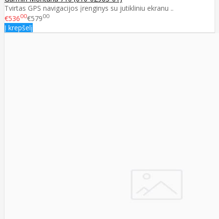
Tvirtas GPS navigacijos įrenginys su jutikliniu ekranu ..
00
00
€536
€579
Į krepšelį