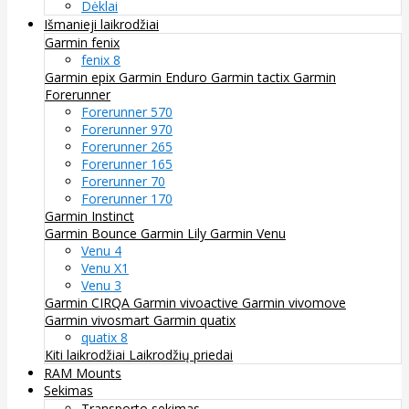
Dėklai
Išmanieji laikrodžiai
Garmin fenix
fenix 8
Garmin epix
Garmin Enduro
Garmin tactix
Garmin
Forerunner
Forerunner 570
Forerunner 970
Forerunner 265
Forerunner 165
Forerunner 70
Forerunner 170
Garmin Instinct
Garmin Bounce
Garmin Lily
Garmin Venu
Venu 4
Venu X1
Venu 3
Garmin CIRQA
Garmin vivoactive
Garmin vivomove
Garmin vivosmart
Garmin quatix
quatix 8
Kiti laikrodžiai
Laikrodžių priedai
RAM Mounts
Sekimas
Transporto sekimas