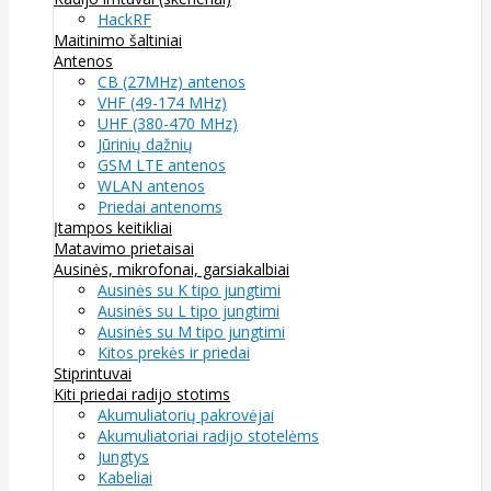
HackRF
Maitinimo šaltiniai
Antenos
CB (27MHz) antenos
VHF (49-174 MHz)
UHF (380-470 MHz)
Jūrinių dažnių
GSM LTE antenos
WLAN antenos
Priedai antenoms
Įtampos keitikliai
Matavimo prietaisai
Ausinės, mikrofonai, garsiakalbiai
Ausinės su K tipo jungtimi
Ausinės su L tipo jungtimi
Ausinės su M tipo jungtimi
Kitos prekės ir priedai
Stiprintuvai
Kiti priedai radijo stotims
Akumuliatorių pakrovėjai
Akumuliatoriai radijo stotelėms
Jungtys
Kabeliai