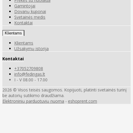
Prekės su nuolaida
Gamintojai
Dovanų kuponai
Svetainės medis
Kontaktai
Klientams
Klientams
Užsakymų istorija
Kontaktai
+37052709808
info@fedingas.lt
I - V 08.00 - 17.00
2026 © Visos teisės saugomos. Kopijuoti, platinti svetainės turinį
be autorių sutikimo draudžiama.
Elektroninių parduotuvių nuoma
-
eshoprent.com