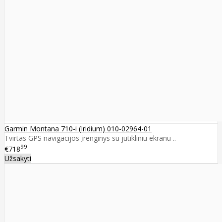
Garmin Montana 710-i (Iridium) 010-02964-01
Tvirtas GPS navigacijos įrenginys su jutikliniu ekranu ..
99
€718
Užsakyti