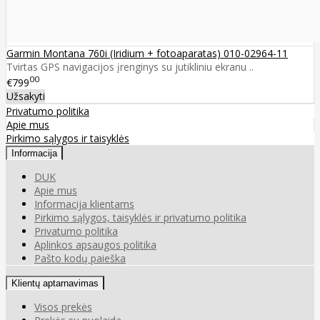
Garmin Montana 760i (Iridium + fotoaparatas) 010-02964-11
Tvirtas GPS navigacijos įrenginys su jutikliniu ekranu ..
00
€799
Užsakyti
Privatumo politika
Apie mus
Pirkimo sąlygos ir taisyklės
Informacija
DUK
Apie mus
Informacija klientams
Pirkimo sąlygos, taisyklės ir privatumo politika
Privatumo politika
Aplinkos apsaugos politika
Pašto kodų paieška
Klientų aptarnavimas
Visos prekės