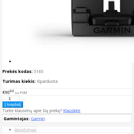
Prekės kodas:
5165
Turimas kiekis:
Išparduota
60
€90
su PVM
Turite klausimų apie šią prekę?
Klauskite
Gamintojas:
Garmin
Aprašymas