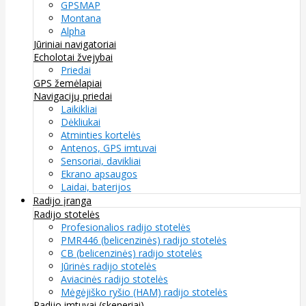
GPSMAP
Montana
Alpha
Jūriniai navigatoriai
Echolotai žvejybai
Priedai
GPS žemėlapiai
Navigacijų priedai
Laikikliai
Dėkliukai
Atminties kortelės
Antenos, GPS imtuvai
Sensoriai, davikliai
Ekrano apsaugos
Laidai, baterijos
Radijo įranga
Radijo stotelės
Profesionalios radijo stotelės
PMR446 (belicenzinės) radijo stotelės
CB (belicenzinės) radijo stotelės
Jūrinės radijo stotelės
Aviacinės radijo stotelės
Mėgėjiško ryšio (HAM) radijo stotelės
Radijo imtuvai (skeneriai)