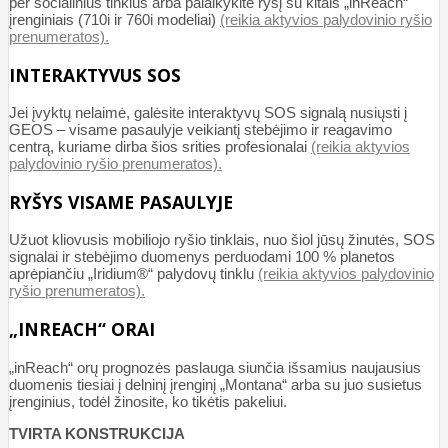
per socialinius tinklus arba palaikykite ryšį su kitais „inReach“
įrenginiais (710i ir 760i modeliai)
(reikia aktyvios palydovinio ryšio
prenumeratos).
INTERAKTYVUS SOS
Jei įvyktų nelaimė, galėsite interaktyvų SOS signalą nusiųsti į
GEOS – visame pasaulyje veikiantį stebėjimo ir reagavimo
centrą, kuriame dirba šios srities profesionalai
(reikia aktyvios
palydovinio ryšio prenumeratos).
RYŠYS VISAME PASAULYJE
Užuot kliovusis mobiliojo ryšio tinklais, nuo šiol jūsų žinutės, SOS
signalai ir stebėjimo duomenys perduodami 100 % planetos
aprėpiančiu „Iridium®“ palydovų tinklu
(reikia aktyvios palydovinio
ryšio prenumeratos).
„INREACH“ ORAI
„inReach“ orų prognozės paslauga siunčia išsamius naujausius
duomenis tiesiai į delninį įrenginį „Montana“ arba su juo susietus
įrenginius, todėl žinosite, ko tikėtis pakeliui.
TVIRTA KONSTRUKCIJA