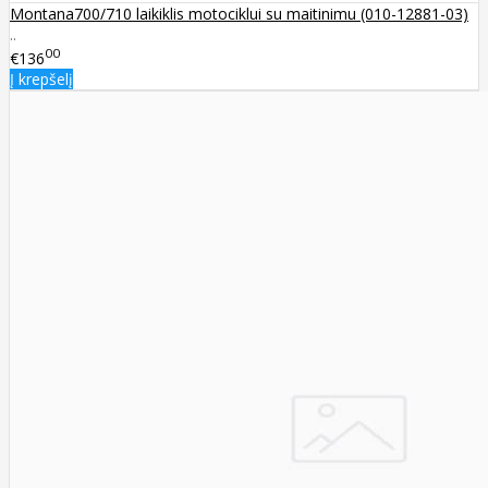
Montana700/710 laikiklis motociklui su maitinimu (010-12881-03)
..
00
€136
Į krepšelį