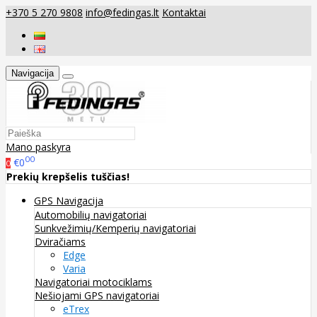
+370 5 270 9808
info@fedingas.lt
Kontaktai
Navigacija
Mano paskyra
00
€0
0
Prekių krepšelis tuščias!
GPS Navigacija
Automobilių navigatoriai
Sunkvežimių/Kemperių navigatoriai
Dviračiams
Edge
Varia
Navigatoriai motociklams
Nešiojami GPS navigatoriai
eTrex