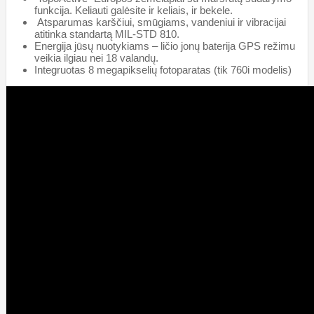
funkcija. Keliauti galėsite ir keliais, ir bekele.
Atsparumas karščiui, smūgiams, vandeniui ir vibracijai
atitinka standartą MIL-STD 810.
Energija jūsų nuotykiams – ličio jonų baterija GPS režimu
veikia ilgiau nei 18 valandų.
Integruotas 8 megapikselių fotoparatas (tik 760i modelis)