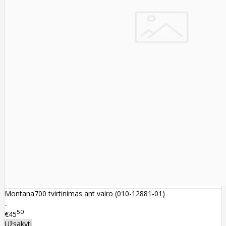
Montana700 tvirtinimas ant vairo (010-12881-01)
..
50
€45
Užsakyti