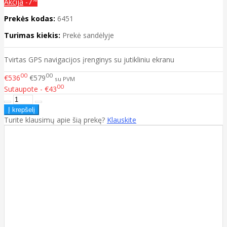
Akcija
-7
Prekės kodas:
6451
Turimas kiekis:
Prekė sandėlyje
Tvirtas GPS navigacijos įrenginys su jutikliniu ekranu
00
00
€536
€579
su PVM
00
Sutaupote - €43
Turite klausimų apie šią prekę?
Klauskite