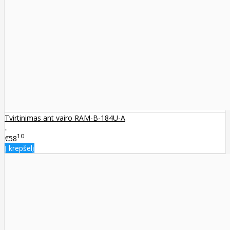
Tvirtinimas ant vairo RAM-B-184U-A
..
10
€58
Į krepšelį