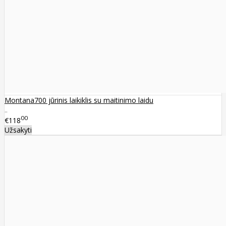
Montana700 jūrinis laikiklis su maitinimo laidu
..
00
€118
Užsakyti