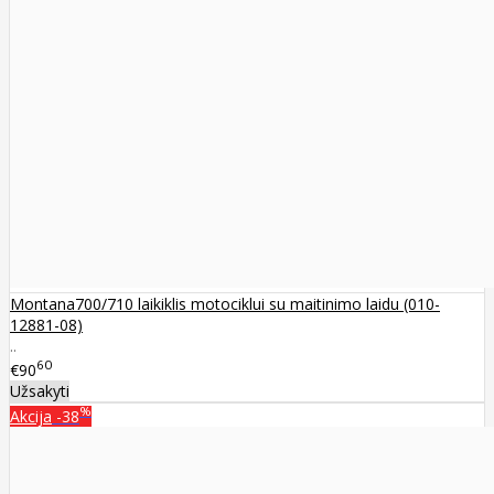
Montana700/710 laikiklis motociklui su maitinimo laidu (010-
12881-08)
..
60
€90
Užsakyti
%
Akcija
-38