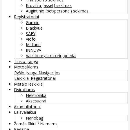
Krovinių (asset) sekimas
Augintinio (pet/personal) sekimas
Registratoriai
Garmin
Blackvue
SAFY
Viofo
Midland
INNOVV
Vaizdo registratorių priedai
Tinklo įranga
Motociklams
Ryšio įranga
Navigacijos
Laikikliai
Registratoriai
Metalo ieškikliai
Dviračiams
Elektronika
Aksesuarai
Akumuliatoriai
Laisvalaikiui
Nanobag
Žemės ūkiui / Namams
Pagalba