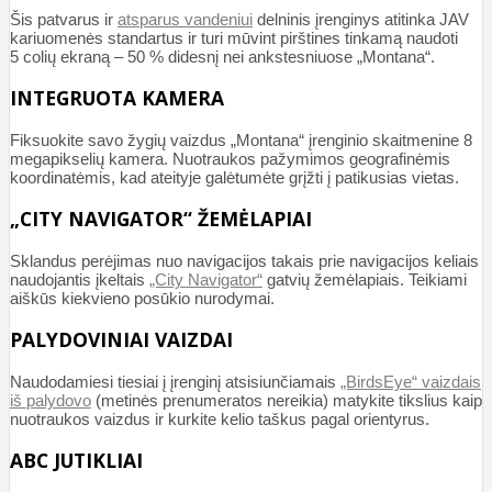
Šis patvarus ir
atsparus vandeniui
delninis įrenginys atitinka JAV
kariuomenės standartus ir turi mūvint pirštines tinkamą naudoti
5 colių ekraną – 50 % didesnį nei ankstesniuose „Montana“.
INTEGRUOTA KAMERA
Fiksuokite savo žygių vaizdus „Montana“ įrenginio skaitmenine 8
megapikselių kamera. Nuotraukos pažymimos geografinėmis
koordinatėmis, kad ateityje galėtumėte grįžti į patikusias vietas.
„CITY NAVIGATOR“ ŽEMĖLAPIAI
Sklandus perėjimas nuo navigacijos takais prie navigacijos keliais
naudojantis įkeltais
„City Navigator“
gatvių žemėlapiais. Teikiami
aiškūs kiekvieno posūkio nurodymai.
PALYDOVINIAI VAIZDAI
Naudodamiesi tiesiai į įrenginį atsisiunčiamais
„BirdsEye“ vaizdais
iš palydovo
(metinės prenumeratos nereikia) matykite tikslius kaip
nuotraukos vaizdus ir kurkite kelio taškus pagal orientyrus.
ABC JUTIKLIAI