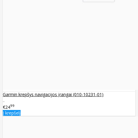
Garmin krepšys navigacijos įrangai (010-10231-01)
..
99
€24
Į krepšelį