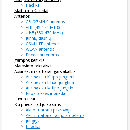
HackRF
Maitinimo šaltiniai
Antenos
CB (27MHz) antenos
VHF (49-174 MHz)
UHF (380-470 MHz)
Jūrinių dažnių
GSM LTE antenos
WLAN antenos
Priedai antenoms
Įtampos keitikliai
Matavimo prietaisai
Ausinės, mikrofonai, garsiakalbiai
Ausinės su K tipo jungtimi
Ausinės su L tipo jungtimi
Ausinės su M tipo jungtimi
Kitos prekės ir priedai
Stiprintuvai
Kiti priedai radijo stotims
Akumuliatorių pakrovėjai
Akumuliatoriai radijo stotelėms
Jungtys
Kabeliai