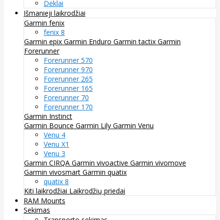
Dėklai
Išmanieji laikrodžiai
Garmin fenix
fenix 8
Garmin epix
Garmin Enduro
Garmin tactix
Garmin
Forerunner
Forerunner 570
Forerunner 970
Forerunner 265
Forerunner 165
Forerunner 70
Forerunner 170
Garmin Instinct
Garmin Bounce
Garmin Lily
Garmin Venu
Venu 4
Venu X1
Venu 3
Garmin CIRQA
Garmin vivoactive
Garmin vivomove
Garmin vivosmart
Garmin quatix
quatix 8
Kiti laikrodžiai
Laikrodžių priedai
RAM Mounts
Sekimas
Transporto sekimas