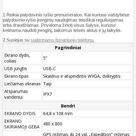
1 Reikia palydovinio ryšio prenumeratos. Kai kuriose valstybėse
palydovinio ryšio įrenginių naudojimas teisiškai reguliuojamas
arba draudžiamas. Privaloma žinoti visus šalyse, kuriose
ketinama naudoti įrenginį, taikomus teisės aktus ir jų laikytis.
2 Susiejus su
suderinamu išmaniuoju telefonu.
Pagrindiniai
Ekrano dydis,
5"
coliais
USB jungtis
USB-C
Ekrano tipas
Skaidrus ir atspindintis WVGA, dvikryptis
Liečiamas ekranas
Taip
Atsparumas
IPX7
vandeniui
Bendri
EKRANO DYDIS
64,8 x 108 mm
EKRANO
480 x 800
SKIRIAMOJI GEBA
GPS režimas: iki 24 val. „Expedition“ režimas: