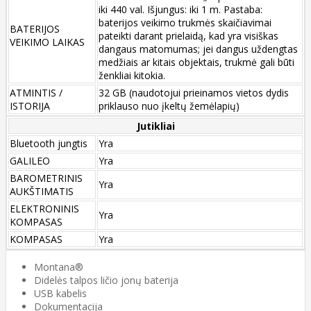
iki 440 val. Išjungus: iki 1 m. Pastaba:
baterijos veikimo trukmės skaičiavimai
BATERIJOS
pateikti darant prielaidą, kad yra visiškas
VEIKIMO LAIKAS
dangaus matomumas; jei dangus uždengtas
medžiais ar kitais objektais, trukmė gali būti
ženkliai kitokia.
ATMINTIS /
32 GB (naudotojui prieinamos vietos dydis
ISTORIJA
priklauso nuo įkeltų žemėlapių)
Jutikliai
Bluetooth jungtis
Yra
GALILEO
Yra
BAROMETRINIS
Yra
AUKŠTIMATIS
ELEKTRONINIS
Yra
KOMPASAS
KOMPASAS
Yra
Montana®
Didelės talpos ličio jonų baterija
USB kabelis
Dokumentacija