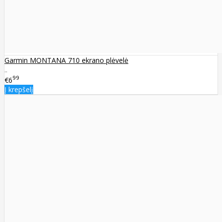
Garmin MONTANA 710 ekrano plėvelė
..
99
€6
Į krepšelį