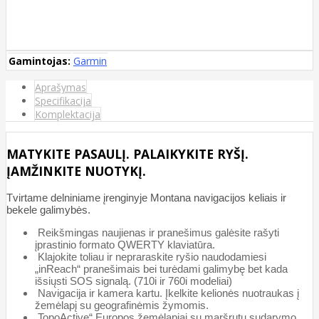
Gamintojas:
Garmin
Aprašymas
Specifikacija
Komplektacija
MATYKITE PASAULĮ. PALAIKYKITE RYŠĮ.
ĮAMŽINKITE NUOTYKĮ.
Tvirtame delniniame įrenginyje Montana navigacijos keliais ir
bekele galimybės.
Reikšmingas naujienas ir pranešimus galėsite rašyti
įprastinio formato QWERTY klaviatūra.
Klajokite toliau ir nepraraskite ryšio naudodamiesi
„inReach“ pranešimais bei turėdami galimybę bet kada
išsiųsti SOS signalą. (710i ir 760i modeliai)
Navigacija ir kamera kartu. Įkelkite kelionės nuotraukas į
žemėlapį su geografinėmis žymomis.
TopoActive“ Europos žemėlapiai su maršrutų sudarymo