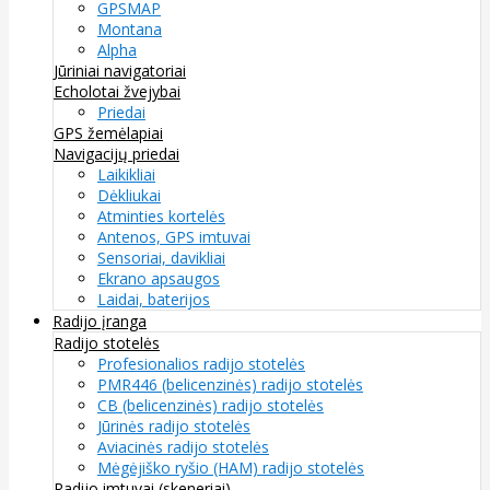
GPSMAP
Montana
Alpha
Jūriniai navigatoriai
Echolotai žvejybai
Priedai
GPS žemėlapiai
Navigacijų priedai
Laikikliai
Dėkliukai
Atminties kortelės
Antenos, GPS imtuvai
Sensoriai, davikliai
Ekrano apsaugos
Laidai, baterijos
Radijo įranga
Radijo stotelės
Profesionalios radijo stotelės
PMR446 (belicenzinės) radijo stotelės
CB (belicenzinės) radijo stotelės
Jūrinės radijo stotelės
Aviacinės radijo stotelės
Mėgėjiško ryšio (HAM) radijo stotelės
Radijo imtuvai (skeneriai)