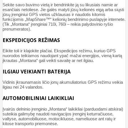
Sekite savo buvimo vietą ir bendrinkite ją su likusiais namie ar
esančiais netoliese. Jie galės matyti jūsų kelionės eigą arba siųsti
jūsų įrenginiui GPS vietos užklausas ir naudotis kitomis
funkcijomis „MapShare™“ kelionių bendrinimo puslapyje internete.
(Tik „Montana“ įrenginiai 710i, 760i – reikia palydovinio ryšio
prenumeratos).
EKSPEDICIJOS REŽIMAS
Eikite toli ir klajokite plačiai. Ekspedicijos režimu, kuriuo GPS
nuorodos teikiamos naudojant ypač mažai energijos, vieną kartą
įkrautas „Montana“ gali veikti savaitę ar net ilgiau.
ILGIAU VEIKIANTI BATERIJA
Vidinis įkraunamasis ličio jonų akumuliatorius GPS režimu veikia
ilgiau nei 24 valandos.
AUTOMOBILINIAI LAIKIKLIAI
Įvairūs delninio įrenginio „Montana“ laikikliai (parduodami atskirai)
suteikia galimybę naudoti navigacijos įrenginį keturračiuose,
valtyse, automobiliuose, motocikluose, nameliuose ant ratų ir
kitose transporto priemonėse.