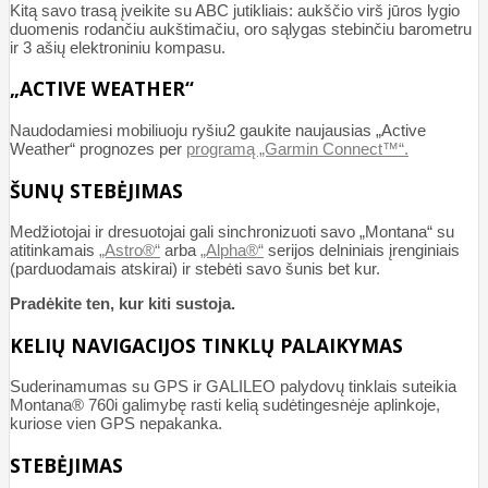
Kitą savo trasą įveikite su ABC jutikliais: aukščio virš jūros lygio
duomenis rodančiu aukštimačiu, oro sąlygas stebinčiu barometru
ir 3 ašių elektroniniu kompasu.
„ACTIVE WEATHER“
Naudodamiesi mobiliuoju ryšiu2 gaukite naujausias „Active
Weather“ prognozes per
programą „Garmin Connect™“.
ŠUNŲ STEBĖJIMAS
Medžiotojai ir dresuotojai gali sinchronizuoti savo „Montana“ su
atitinkamais
„Astro®“
arba
„Alpha®“
serijos delniniais įrenginiais
(parduodamais atskirai) ir stebėti savo šunis bet kur.
Pradėkite ten, kur kiti sustoja.
KELIŲ NAVIGACIJOS TINKLŲ PALAIKYMAS
Suderinamumas su GPS ir GALILEO palydovų tinklais suteikia
Montana® 760i galimybę rasti kelią sudėtingesnėje aplinkoje,
kuriose vien GPS nepakanka.
STEBĖJIMAS