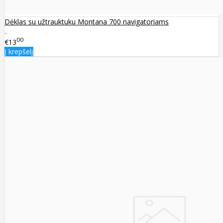
Dėklas su užtrauktuku Montana 700 navigatoriams
..
00
€13
Į krepšelį