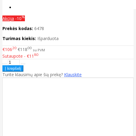
%
Akcija
-10
Prekės kodas:
6478
Turimas kiekis:
Išparduota
20
00
€106
€118
su PVM
80
Sutaupote - €11
Turite klausimų apie šią prekę?
Klauskite