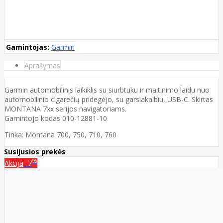
Gamintojas:
Garmin
Aprašymas
Garmin automobilinis laikiklis su siurbtuku ir maitinimo laidu nuo
automobilinio cigarečių pridegėjo, su garsiakalbiu, USB-C. Skirtas
MONTANA 7xx serijos navigatoriams.
Gamintojo kodas 010-12881-10
Tinka: Montana 700, 750, 710, 760
Susijusios prekės
%
Akcija
-7