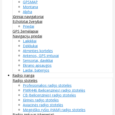
GPSMAP
Montana
Alpha
Jūriniai navigatoriai
Echolotai žvejybai
Priedai
GPS žemėlapiai
Navigacijų priedai
Laikikliai
Dėkliukai
Atminties kortelės
Antenos, GPS imtuvai
Sensoriai, davikliai
Ekrano apsaugos
Laidai, baterijos
Radijo įranga
Radijo stotelės
Profesionalios radijo stotelės
PMR446 (belicenzinės) radijo stotelės
CB (belicenzinės) radijo stotelės
Jūrinės radijo stotelės
Aviacinės radijo stotelės
Mėgėjiško ryšio (HAM) radijo stotelės
Radijo imtuvai (skeneriai)