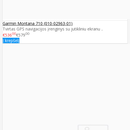
Garmin Montana 710 (010-02963-01)
Tvirtas GPS navigacijos įrenginys su jutikliniu ekranu ..
00
00
€536
€579
Į krepšelį