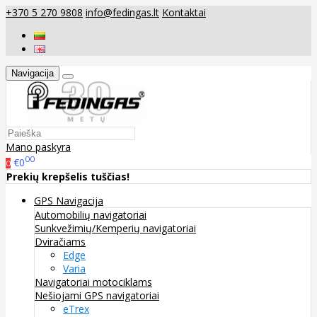
+370 5 270 9808
info@fedingas.lt
Kontaktai
Navigacija
Mano paskyra
00
€0
0
Prekių krepšelis tuščias!
GPS Navigacija
Automobilių navigatoriai
Sunkvežimių/Kemperių navigatoriai
Dviračiams
Edge
Varia
Navigatoriai motociklams
Nešiojami GPS navigatoriai
eTrex