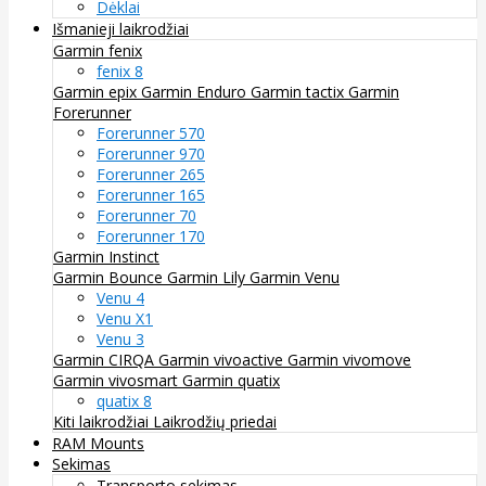
Dėklai
Išmanieji laikrodžiai
Garmin fenix
fenix 8
Garmin epix
Garmin Enduro
Garmin tactix
Garmin
Forerunner
Forerunner 570
Forerunner 970
Forerunner 265
Forerunner 165
Forerunner 70
Forerunner 170
Garmin Instinct
Garmin Bounce
Garmin Lily
Garmin Venu
Venu 4
Venu X1
Venu 3
Garmin CIRQA
Garmin vivoactive
Garmin vivomove
Garmin vivosmart
Garmin quatix
quatix 8
Kiti laikrodžiai
Laikrodžių priedai
RAM Mounts
Sekimas
Transporto sekimas