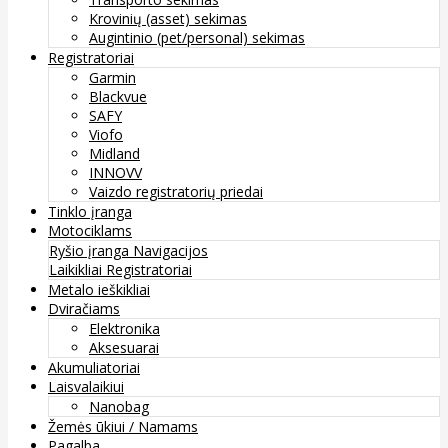
Krovinių (asset) sekimas
Augintinio (pet/personal) sekimas
Registratoriai
Garmin
Blackvue
SAFY
Viofo
Midland
INNOVV
Vaizdo registratorių priedai
Tinklo įranga
Motociklams
Ryšio įranga
Navigacijos
Laikikliai
Registratoriai
Metalo ieškikliai
Dviračiams
Elektronika
Aksesuarai
Akumuliatoriai
Laisvalaikiui
Nanobag
Žemės ūkiui / Namams
Pagalba