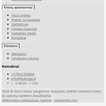
Klientų aptarnavimas
Visos prekės
Prekės su nuolaida
Gamintojai
Dovanų kuponai
Svetainės medis
Kontaktai
Klientams
Klientams
Užsakymų istorija
Kontaktai
+37052709808
info@fedingas.lt
I - V 08.00 - 17.00
2026 © Visos teisės saugomos. Kopijuoti, platinti svetainės turinį
be autorių sutikimo draudžiama.
Elektroninių parduotuvių nuoma
-
eshoprent.com