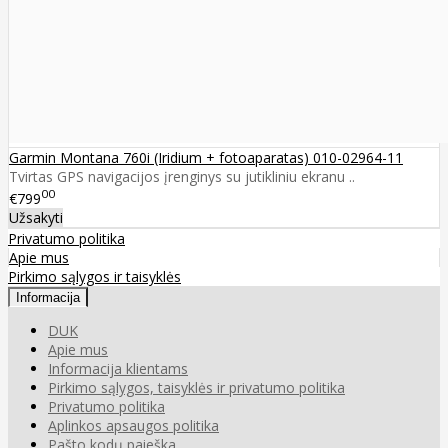
Garmin Montana 760i (Iridium + fotoaparatas) 010-02964-11
Tvirtas GPS navigacijos įrenginys su jutikliniu ekranu ..
00
€799
Užsakyti
Privatumo politika
Apie mus
Pirkimo sąlygos ir taisyklės
Informacija
DUK
Apie mus
Informacija klientams
Pirkimo sąlygos, taisyklės ir privatumo politika
Privatumo politika
Aplinkos apsaugos politika
Pašto kodų paieška