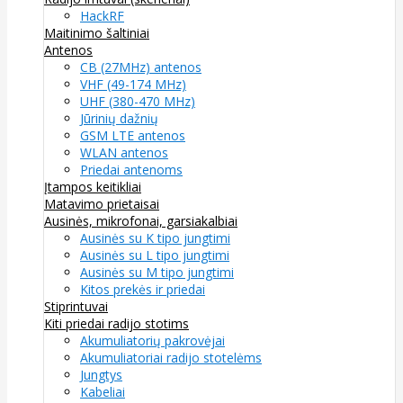
HackRF
Maitinimo šaltiniai
Antenos
CB (27MHz) antenos
VHF (49-174 MHz)
UHF (380-470 MHz)
Jūrinių dažnių
GSM LTE antenos
WLAN antenos
Priedai antenoms
Įtampos keitikliai
Matavimo prietaisai
Ausinės, mikrofonai, garsiakalbiai
Ausinės su K tipo jungtimi
Ausinės su L tipo jungtimi
Ausinės su M tipo jungtimi
Kitos prekės ir priedai
Stiprintuvai
Kiti priedai radijo stotims
Akumuliatorių pakrovėjai
Akumuliatoriai radijo stotelėms
Jungtys
Kabeliai