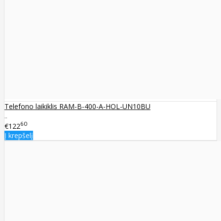
Telefono laikiklis RAM-B-400-A-HOL-UN10BU
..
60
€122
Į krepšelį