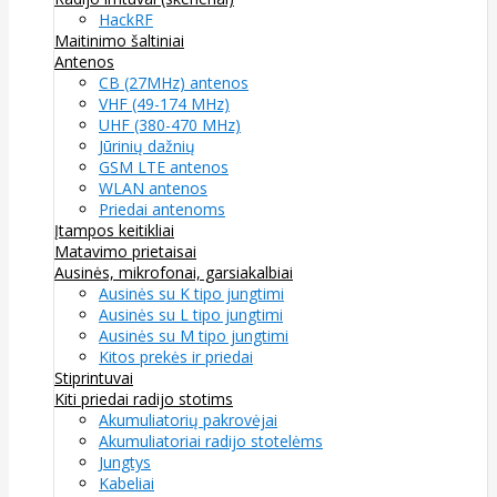
HackRF
Maitinimo šaltiniai
Antenos
CB (27MHz) antenos
VHF (49-174 MHz)
UHF (380-470 MHz)
Jūrinių dažnių
GSM LTE antenos
WLAN antenos
Priedai antenoms
Įtampos keitikliai
Matavimo prietaisai
Ausinės, mikrofonai, garsiakalbiai
Ausinės su K tipo jungtimi
Ausinės su L tipo jungtimi
Ausinės su M tipo jungtimi
Kitos prekės ir priedai
Stiprintuvai
Kiti priedai radijo stotims
Akumuliatorių pakrovėjai
Akumuliatoriai radijo stotelėms
Jungtys
Kabeliai