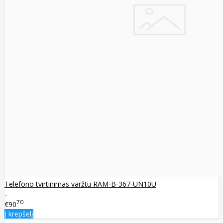
Telefono tvirtinimas varžtu RAM-B-367-UN10U
..
70
€90
Į krepšelį