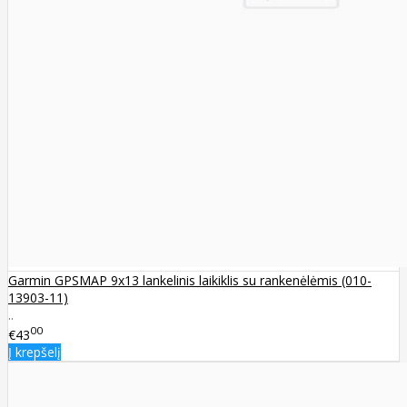
Garmin GPSMAP 9x13 lankelinis laikiklis su rankenėlėmis (010-
13903-11)
..
00
€43
Į krepšelį