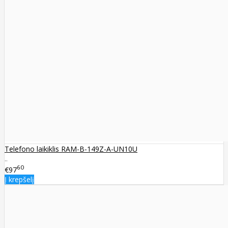
Telefono laikiklis RAM-B-149Z-A-UN10U
..
60
€97
Į krepšelį