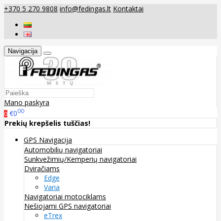
+370 5 270 9808
info@fedingas.lt
Kontaktai
Navigacija
Mano paskyra
00
€0
0
Prekių krepšelis tuščias!
GPS Navigacija
Automobilių navigatoriai
Sunkvežimių/Kemperių navigatoriai
Dviračiams
Edge
Varia
Navigatoriai motociklams
Nešiojami GPS navigatoriai
eTrex