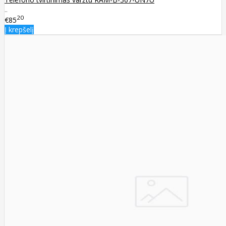
..
20
€85
Į krepšelį