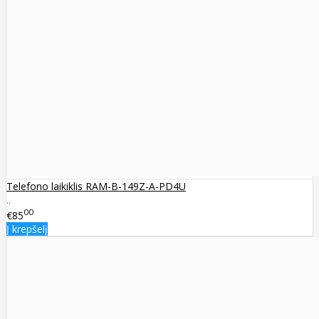
Telefono laikiklis RAM-B-149Z-A-PD4U
..
00
€85
Į krepšelį