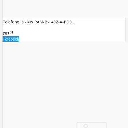
Telefono laikiklis RAM-B-149Z-A-PD3U
..
01
€83
Į krepšelį