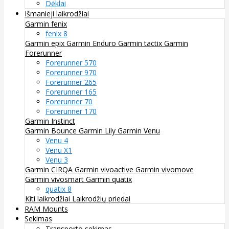
Dėklai
Išmanieji laikrodžiai
Garmin fenix
fenix 8
Garmin epix
Garmin Enduro
Garmin tactix
Garmin
Forerunner
Forerunner 570
Forerunner 970
Forerunner 265
Forerunner 165
Forerunner 70
Forerunner 170
Garmin Instinct
Garmin Bounce
Garmin Lily
Garmin Venu
Venu 4
Venu X1
Venu 3
Garmin CIRQA
Garmin vivoactive
Garmin vivomove
Garmin vivosmart
Garmin quatix
quatix 8
Kiti laikrodžiai
Laikrodžių priedai
RAM Mounts
Sekimas
Transporto sekimas