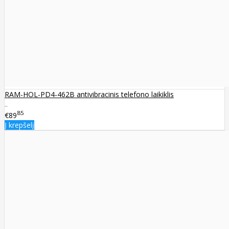
RAM-HOL-PD4-462B antivibracinis telefono laikiklis
..
85
€89
Į krepšelį