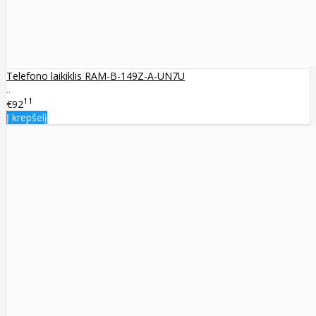
Telefono laikiklis RAM-B-149Z-A-UN7U
..
11
€92
Į krepšelį