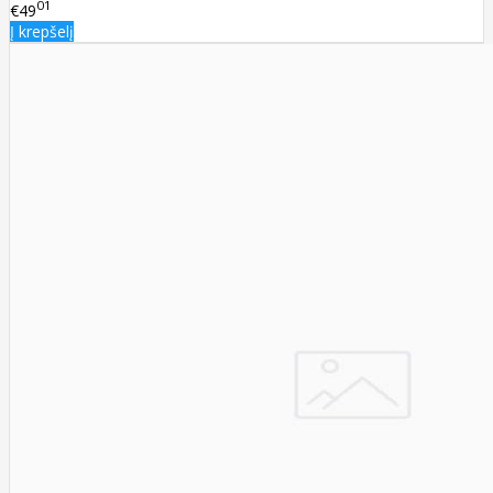
01
€49
Į krepšelį