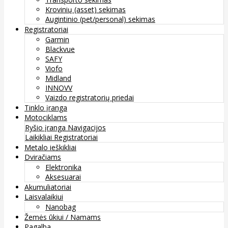
Krovinių (asset) sekimas
Augintinio (pet/personal) sekimas
Registratoriai
Garmin
Blackvue
SAFY
Viofo
Midland
INNOVV
Vaizdo registratorių priedai
Tinklo įranga
Motociklams
Ryšio įranga
Navigacijos
Laikikliai
Registratoriai
Metalo ieškikliai
Dviračiams
Elektronika
Aksesuarai
Akumuliatoriai
Laisvalaikiui
Nanobag
Žemės ūkiui / Namams
Pagalba