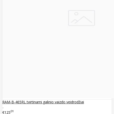
RAM-B-465RL tvirtinami galinio vaizdo veidrodžiai
..
01
€125