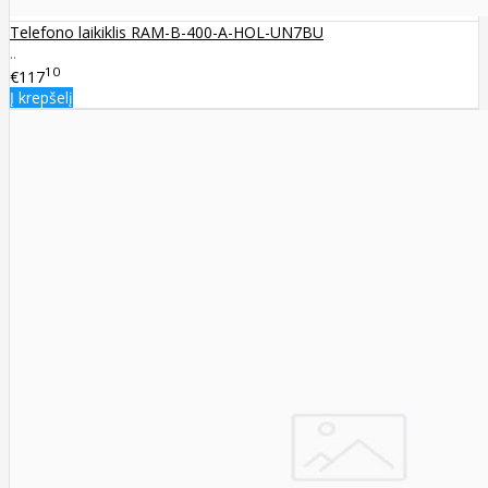
Telefono laikiklis RAM-B-400-A-HOL-UN7BU
..
10
€117
Į krepšelį