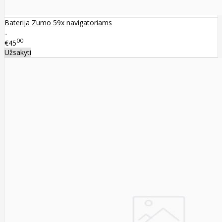
Baterija Zumo 59x navigatoriams
..
00
€45
Užsakyti