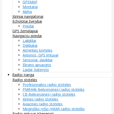
GPSMAP
Montana
Alpha
Jūriniai navigatoriai
Echolotai žvejybai
Priedai
GPS žemėlapiai
Navigacijų priedai
Laikikliai
Dėkliukai
Atminties kortelės
Antenos, GPS imtuvai
Sensoriai, davikliai
Ekrano apsaugos
Laidai, baterijos
Radijo įranga
Radijo stotelės
Profesionalios radijo stotelės
PMR446 (belicenzinės) radijo stotelės
CB (belicenzinės) radijo stotelės
Jūrinės radijo stotelės
Aviacinės radijo stotelės
Mėgėjiško ryšio (HAM) radijo stotelės
Radijo imtuvai (skeneriai)