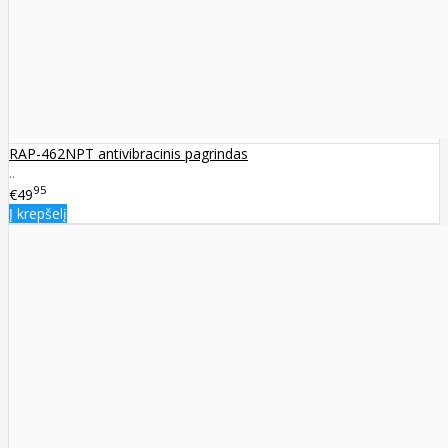
RAP-462NPT antivibracinis pagrindas
..
95
€49
Į krepšelį