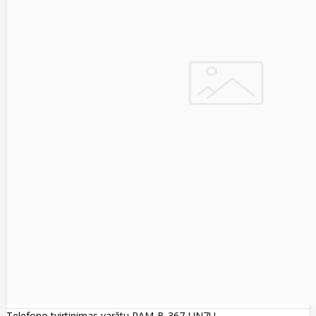
Telefono tvirtinimas varžtu RAM-B-367-UN7U