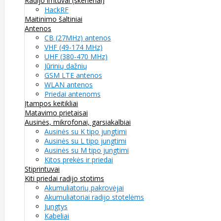
Radijo imtuvai (skeneriai)
HackRF
Maitinimo šaltiniai
Antenos
CB (27MHz) antenos
VHF (49-174 MHz)
UHF (380-470 MHz)
Jūrinių dažnių
GSM LTE antenos
WLAN antenos
Priedai antenoms
Įtampos keitikliai
Matavimo prietaisai
Ausinės, mikrofonai, garsiakalbiai
Ausinės su K tipo jungtimi
Ausinės su L tipo jungtimi
Ausinės su M tipo jungtimi
Kitos prekės ir priedai
Stiprintuvai
Kiti priedai radijo stotims
Akumuliatorių pakrovėjai
Akumuliatoriai radijo stotelėms
Jungtys
Kabeliai