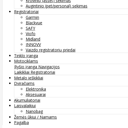
Krovinių (asset) sekimas
Augintinio (pet/personal) sekimas
Registratoriai
Garmin
Blackvue
SAFY
Viofo
Midland
INNOVV
Vaizdo registratorių priedai
Tinklo įranga
Motociklams
Ryšio įranga
Navigacijos
Laikikliai
Registratoriai
Metalo ieškikliai
Dviračiams
Elektronika
Aksesuarai
Akumuliatoriai
Laisvalaikiui
Nanobag
Žemės ūkiui / Namams
Pagalba