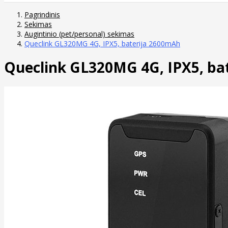
Pagrindinis
Sekimas
Augintinio (pet/personal) sekimas
Queclink GL320MG 4G, IPX5, baterija 2600mAh
Queclink GL320MG 4G, IPX5, ba