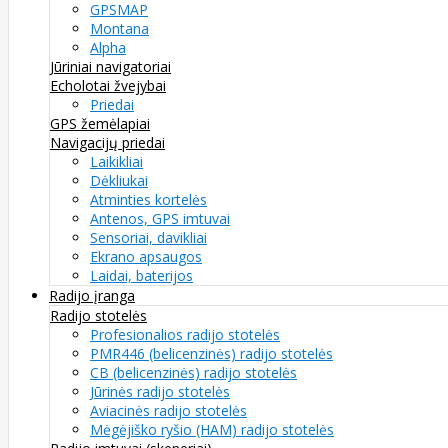
GPSMAP
Montana
Alpha
Jūriniai navigatoriai
Echolotai žvejybai
Priedai
GPS žemėlapiai
Navigacijų priedai
Laikikliai
Dėkliukai
Atminties kortelės
Antenos, GPS imtuvai
Sensoriai, davikliai
Ekrano apsaugos
Laidai, baterijos
Radijo įranga
Radijo stotelės
Profesionalios radijo stotelės
PMR446 (belicenzinės) radijo stotelės
CB (belicenzinės) radijo stotelės
Jūrinės radijo stotelės
Aviacinės radijo stotelės
Mėgėjiško ryšio (HAM) radijo stotelės