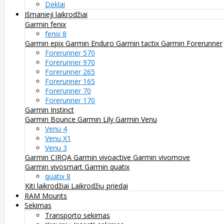
Dėklai
Išmanieji laikrodžiai
Garmin fenix
fenix 8
Garmin epix
Garmin Enduro
Garmin tactix
Garmin Forerunner
Forerunner 570
Forerunner 970
Forerunner 265
Forerunner 165
Forerunner 70
Forerunner 170
Garmin Instinct
Garmin Bounce
Garmin Lily
Garmin Venu
Venu 4
Venu X1
Venu 3
Garmin CIRQA
Garmin vivoactive
Garmin vivomove
Garmin vivosmart
Garmin quatix
quatix 8
Kiti laikrodžiai
Laikrodžių priedai
RAM Mounts
Sekimas
Transporto sekimas