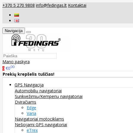
+370 5 270 9808
info@fedingas.lt
Kontaktai
Navigacija
Mano paskyra
00
€0
0
Prekių krepšelis tuščias!
GPS Navigacija
Automobilių navigatoriai
Sunkvežimių/Kemperių navigatoriai
Dviračiams
Edge
Varia
Navigatoriai motociklams
Nešiojami GPS navigatoriai
eTrex