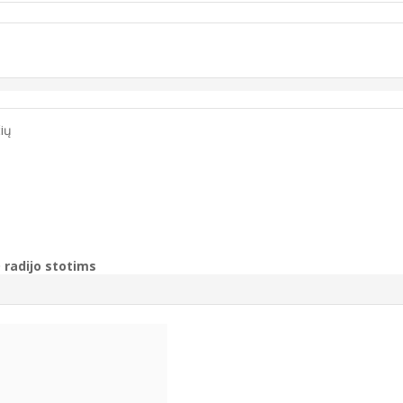
ių
radijo stotims