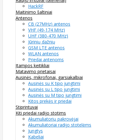
Radijo imtuvai (skeneriai)
HackRF
Maitinimo šaltiniai
Antenos
CB (27MHz) antenos
VHF (49-174 MHz)
UHF (380-470 MHz)
Jūrinių dažnių
GSM LTE antenos
WLAN antenos
Priedai antenoms
Įtampos keitikliai
Matavimo prietaisai
Ausinės, mikrofonai, garsiakalbiai
Ausinės su K tipo jungtimi
Ausinės su L tipo jungtimi
Ausinės su M tipo jungtimi
Kitos prekės ir priedai
Stiprintuvai
Kiti priedai radijo stotims
Akumuliatorių pakrovėjai
Akumuliatoriai radijo stotelėms
Jungtys
Kabeliai