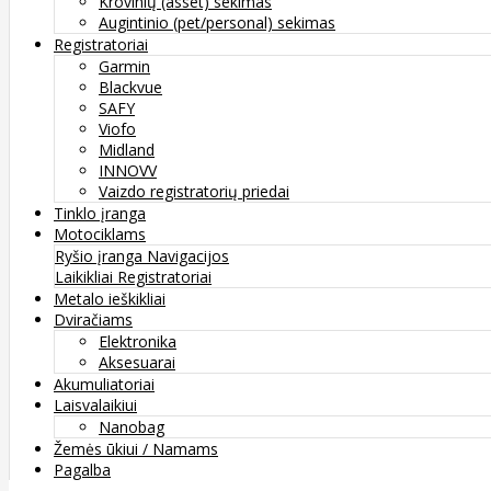
Krovinių (asset) sekimas
Augintinio (pet/personal) sekimas
Registratoriai
Garmin
Blackvue
SAFY
Viofo
Midland
INNOVV
Vaizdo registratorių priedai
Tinklo įranga
Motociklams
Ryšio įranga
Navigacijos
Laikikliai
Registratoriai
Metalo ieškikliai
Dviračiams
Elektronika
Aksesuarai
Akumuliatoriai
Laisvalaikiui
Nanobag
Žemės ūkiui / Namams
Pagalba