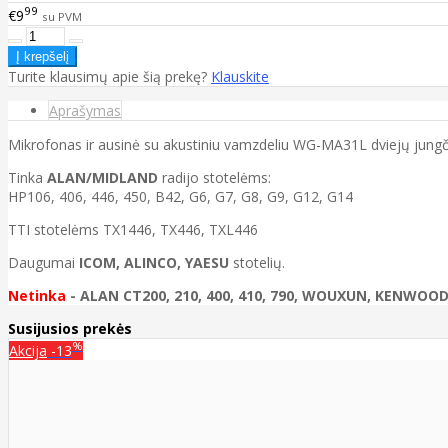
99
€9
su PVM
Turite klausimų apie šią prekę?
Klauskite
Aprašymas
Mikrofonas ir ausinė su akustiniu vamzdeliu WG-MA31L dviejų jungč
Tinka
ALAN/MIDLAND
radijo stotelėms:
HP106, 406, 446, 450, B42, G6, G7, G8, G9, G12, G14
TTI stotelėms TX1446, TX446, TXL446
Daugumai
ICOM, ALINCO, YAESU
stotelių.
Netinka
-
ALAN CT200, 210, 400, 410, 790, WOUXUN, KENWOOD 
Susijusios prekės
%
Akcija
-13