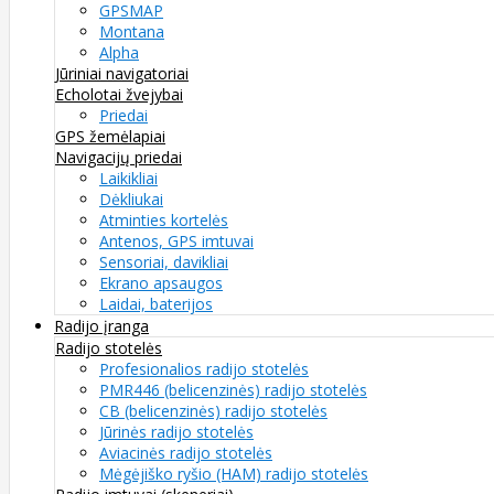
GPSMAP
Montana
Alpha
Jūriniai navigatoriai
Echolotai žvejybai
Priedai
GPS žemėlapiai
Navigacijų priedai
Laikikliai
Dėkliukai
Atminties kortelės
Antenos, GPS imtuvai
Sensoriai, davikliai
Ekrano apsaugos
Laidai, baterijos
Radijo įranga
Radijo stotelės
Profesionalios radijo stotelės
PMR446 (belicenzinės) radijo stotelės
CB (belicenzinės) radijo stotelės
Jūrinės radijo stotelės
Aviacinės radijo stotelės
Mėgėjiško ryšio (HAM) radijo stotelės