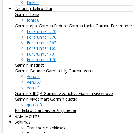
Dėklai
Išmanieji laikrodžiai
Garmin fenix
fenix 8
Garmin epix
Garmin Enduro
Garmin tactix
Garmin Forerunner
Forerunner 570
Forerunner 970
Forerunner 265
Forerunner 165
Forerunner 70
Forerunner 170
Garmin Instinct
Garmin Bounce
Garmin Lily
Garmin Venu
Venu 4
Venu X1
Venu 3
Garmin CIRQA
Garmin vivoactive
Garmin vivomove
Garmin vivosmart
Garmin quatix
quatix 8
Kiti laikrodžiai
Laikrodžių priedai
RAM Mounts
Sekimas
Transporto sekimas