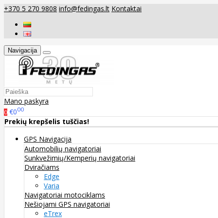
+370 5 270 9808
info@fedingas.lt
Kontaktai
Navigacija
Mano paskyra
00
€0
0
Prekių krepšelis tuščias!
GPS Navigacija
Automobilių navigatoriai
Sunkvežimių/Kemperių navigatoriai
Dviračiams
Edge
Varia
Navigatoriai motociklams
Nešiojami GPS navigatoriai
eTrex