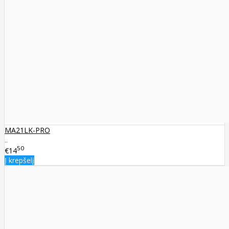
MA21LK-PRO
..
50
€14
Į krepšelį