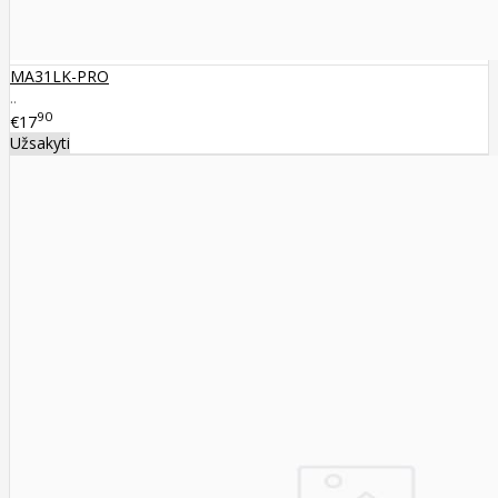
MA31LK-PRO
..
90
€17
Užsakyti