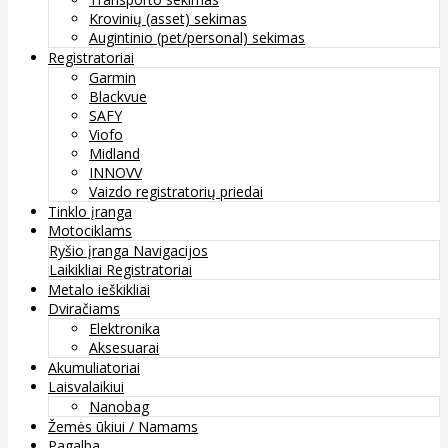
Krovinių (asset) sekimas
Augintinio (pet/personal) sekimas
Registratoriai
Garmin
Blackvue
SAFY
Viofo
Midland
INNOVV
Vaizdo registratorių priedai
Tinklo įranga
Motociklams
Ryšio įranga
Navigacijos
Laikikliai
Registratoriai
Metalo ieškikliai
Dviračiams
Elektronika
Aksesuarai
Akumuliatoriai
Laisvalaikiui
Nanobag
Žemės ūkiui / Namams
Pagalba