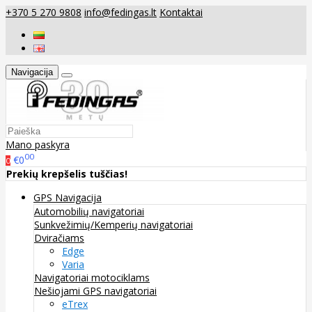
+370 5 270 9808
info@fedingas.lt
Kontaktai
Navigacija
Mano paskyra
00
€0
0
Prekių krepšelis tuščias!
GPS Navigacija
Automobilių navigatoriai
Sunkvežimių/Kemperių navigatoriai
Dviračiams
Edge
Varia
Navigatoriai motociklams
Nešiojami GPS navigatoriai
eTrex