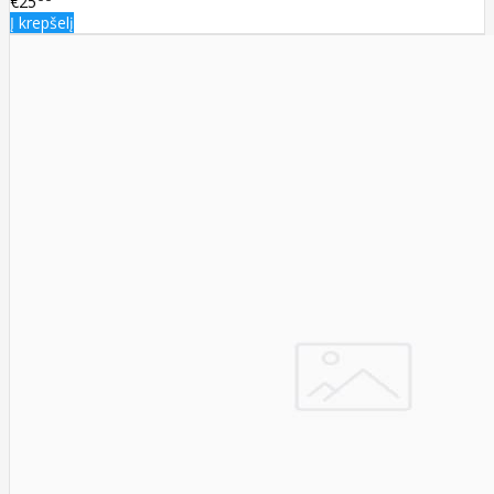
€25
Į krepšelį