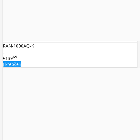
RAN-1000AQ-K
..
69
€139
Į krepšelį