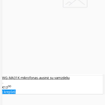
WG-MA31K mikrofonas-ausinė su vamzdeliu
..
00
€13
Į krepšelį