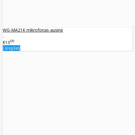
WG-MA21K mikrofonas-ausinė
..
00
€13
Į krepšelį