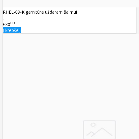
RHEL-09-K garnitūra uždaram šalmui
..
00
€30
Į krepšelį