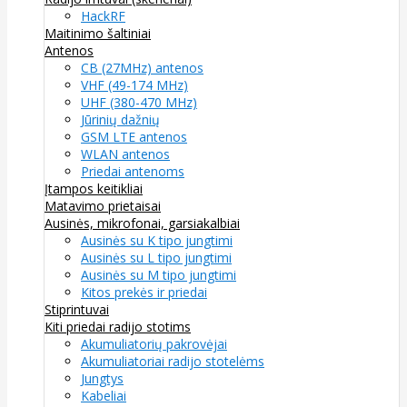
HackRF
Maitinimo šaltiniai
Antenos
CB (27MHz) antenos
VHF (49-174 MHz)
UHF (380-470 MHz)
Jūrinių dažnių
GSM LTE antenos
WLAN antenos
Priedai antenoms
Įtampos keitikliai
Matavimo prietaisai
Ausinės, mikrofonai, garsiakalbiai
Ausinės su K tipo jungtimi
Ausinės su L tipo jungtimi
Ausinės su M tipo jungtimi
Kitos prekės ir priedai
Stiprintuvai
Kiti priedai radijo stotims
Akumuliatorių pakrovėjai
Akumuliatoriai radijo stotelėms
Jungtys
Kabeliai