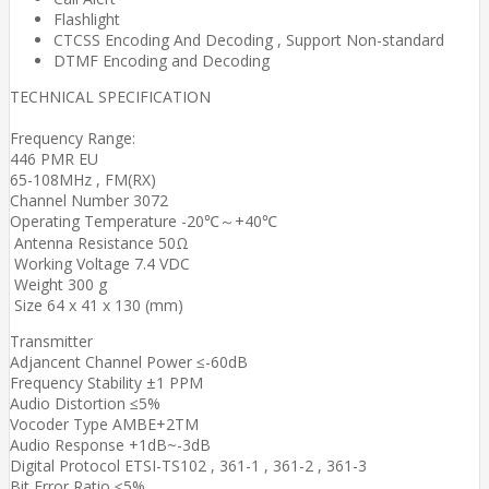
Flashlight
CTCSS Encoding And Decoding , Support Non-standard
DTMF Encoding and Decoding
TECHNICAL SPECIFICATION
Frequency Range:
446 PMR EU
65-108MHz , FM(RX)
Channel Number 3072
Operating Temperature -20℃～+40℃
Antenna Resistance 50Ω
Working Voltage 7.4 VDC
Weight 300 g
Size 64 x 41 x 130 (mm)
Transmitter
Adjancent Channel Power ≤-60dB
Frequency Stability ±1 PPM
Audio Distortion ≤5%
Vocoder Type AMBE+2TM
Audio Response +1dB~-3dB
Digital Protocol ETSI-TS102 , 361-1 , 361-2 , 361-3
Bit Error Ratio ≤5%