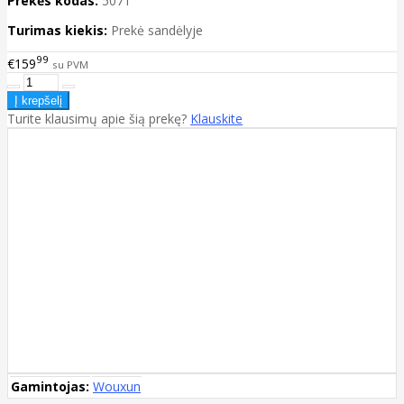
Prekės kodas:
5071
Turimas kiekis:
Prekė sandėlyje
99
€159
su PVM
Turite klausimų apie šią prekę?
Klauskite
Gamintojas:
Wouxun