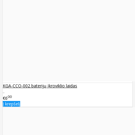
KGA-CCO-002 baterijų įkroviklio laidas
..
00
€6
Į krepšelį