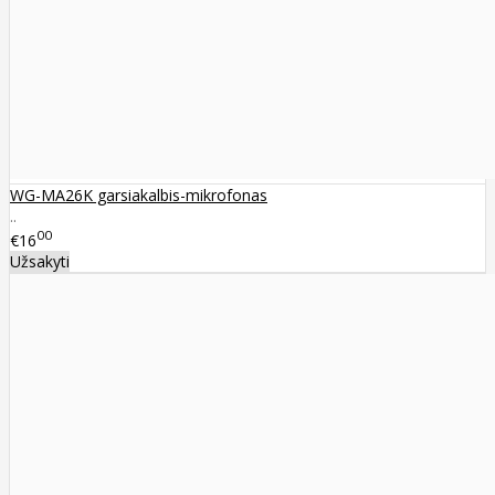
WG-MA26K garsiakalbis-mikrofonas
..
00
€16
Užsakyti