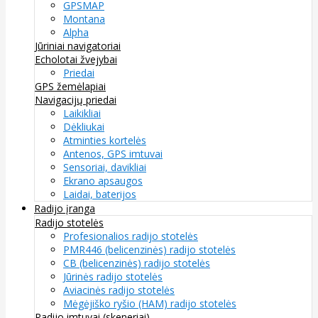
GPSMAP
Montana
Alpha
Jūriniai navigatoriai
Echolotai žvejybai
Priedai
GPS žemėlapiai
Navigacijų priedai
Laikikliai
Dėkliukai
Atminties kortelės
Antenos, GPS imtuvai
Sensoriai, davikliai
Ekrano apsaugos
Laidai, baterijos
Radijo įranga
Radijo stotelės
Profesionalios radijo stotelės
PMR446 (belicenzinės) radijo stotelės
CB (belicenzinės) radijo stotelės
Jūrinės radijo stotelės
Aviacinės radijo stotelės
Mėgėjiško ryšio (HAM) radijo stotelės
Radijo imtuvai (skeneriai)