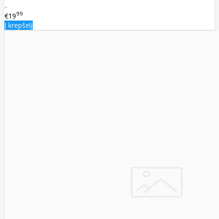
..
99
€19
Į krepšelį