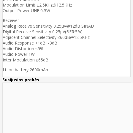
Modulation Limit ±2.5KHz@12.5KHz
Output Power UHF 0,5W
Receiver
Analog Receive Sensitivity 0.25µV@12dB SINAD
Digital Receive Sensitivity 0.25µV(BER:5%)
Adjacent Channel Selectivity ≤60dB@12.5KHz
Audio Response +1dB~-3dB
Audio Distortion ≤5%
Audio Power 1W
Inter Modulation ≥65dB
Li-Ion battery 2600mAh
Susijusios prekės