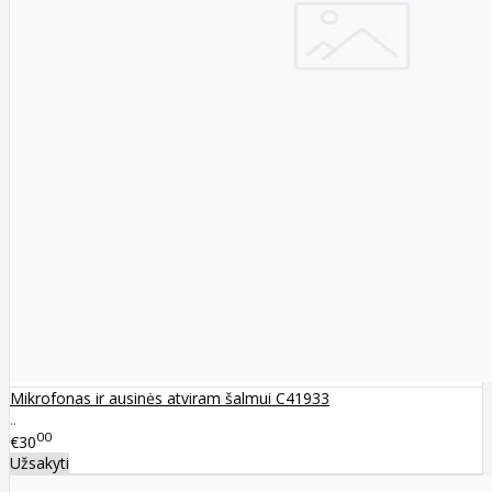
Mikrofonas ir ausinės atviram šalmui C41933
..
00
€30
Užsakyti