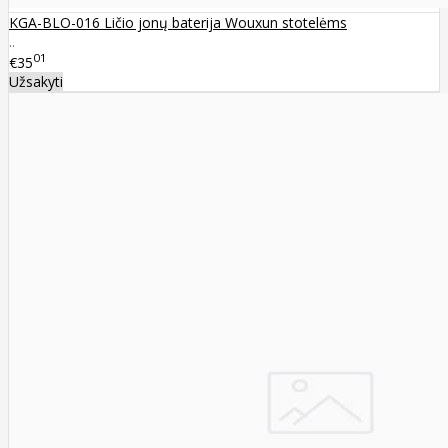
KGA-BLO-016 Ličio jonų baterija Wouxun stotelėms
..
01
€35
Užsakyti