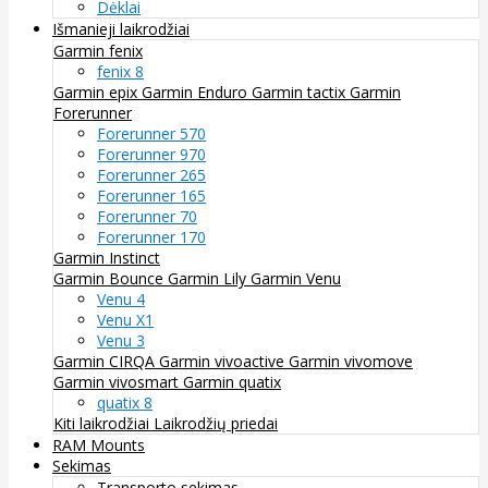
Dėklai
Išmanieji laikrodžiai
Garmin fenix
fenix 8
Garmin epix
Garmin Enduro
Garmin tactix
Garmin
Forerunner
Forerunner 570
Forerunner 970
Forerunner 265
Forerunner 165
Forerunner 70
Forerunner 170
Garmin Instinct
Garmin Bounce
Garmin Lily
Garmin Venu
Venu 4
Venu X1
Venu 3
Garmin CIRQA
Garmin vivoactive
Garmin vivomove
Garmin vivosmart
Garmin quatix
quatix 8
Kiti laikrodžiai
Laikrodžių priedai
RAM Mounts
Sekimas
Transporto sekimas