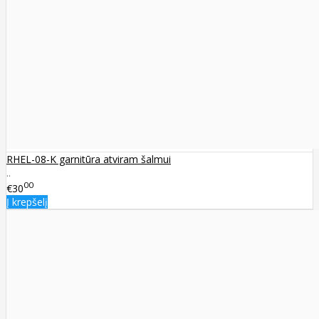
RHEL-08-K garnitūra atviram šalmui
..
00
€30
Į krepšelį