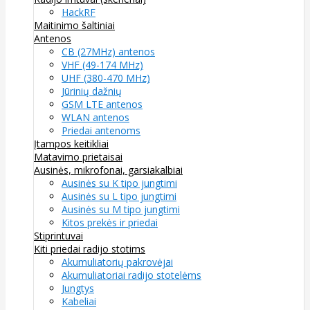
HackRF
Maitinimo šaltiniai
Antenos
CB (27MHz) antenos
VHF (49-174 MHz)
UHF (380-470 MHz)
Jūrinių dažnių
GSM LTE antenos
WLAN antenos
Priedai antenoms
Įtampos keitikliai
Matavimo prietaisai
Ausinės, mikrofonai, garsiakalbiai
Ausinės su K tipo jungtimi
Ausinės su L tipo jungtimi
Ausinės su M tipo jungtimi
Kitos prekės ir priedai
Stiprintuvai
Kiti priedai radijo stotims
Akumuliatorių pakrovėjai
Akumuliatoriai radijo stotelėms
Jungtys
Kabeliai