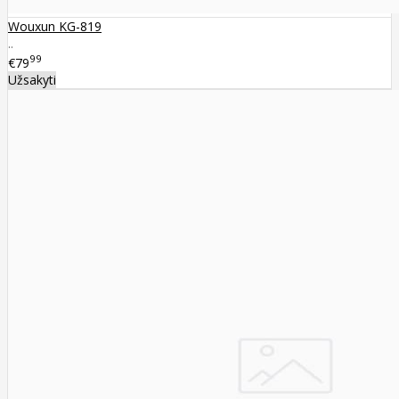
Wouxun KG-819
..
99
€79
Užsakyti