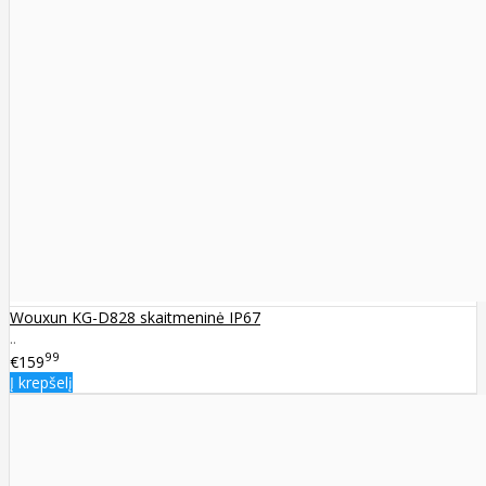
Wouxun KG-D828 skaitmeninė IP67
..
99
€159
Į krepšelį