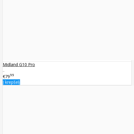
Midland G10 Pro
..
99
€79
Į krepšelį