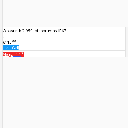
Wouxun KG-959, atsparumas IP67
..
00
€115
Į krepšelį
%
Akcija
-14