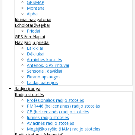
GPSMAP
Montana
Alpha
Jūriniai navigatoriai
Echolotai žvejybai
Priedai
GPS žemėlapiai
Navigacijų priedai
Laikikliai
Dėkliukai
Atminties kortelės
Antenos, GPS imtuvai
Sensoriai, davikliai
Ekrano apsaugos
Laidai, baterijos
Radijo įranga
Radijo stotelės
Profesionalios radijo stotelės
PMR446 (belicenzinės) radijo stotelės
CB (belicenzinės) radijo stotelės
Jūrinės radijo stotelės
Aviacinės radijo stotelės
Mėgėjiško ryšio (HAM) radijo stotelės
Radijo imtuvai (skeneriai)