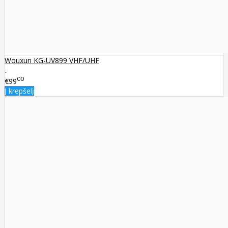
Wouxun KG-UV899 VHF/UHF
..
00
€99
Į krepšelį