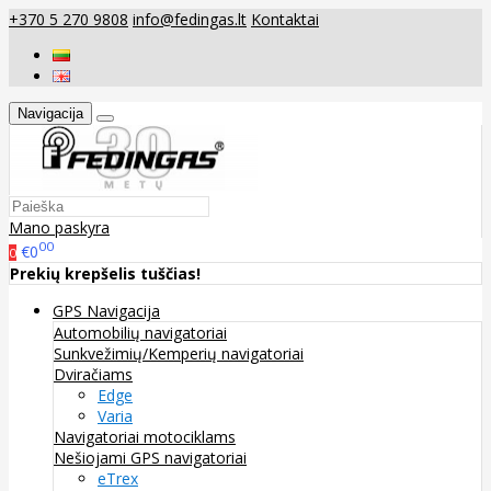
+370 5 270 9808
info@fedingas.lt
Kontaktai
Navigacija
Mano paskyra
00
€0
0
Prekių krepšelis tuščias!
GPS Navigacija
Automobilių navigatoriai
Sunkvežimių/Kemperių navigatoriai
Dviračiams
Edge
Varia
Navigatoriai motociklams
Nešiojami GPS navigatoriai
eTrex