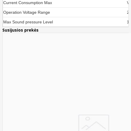
Current Consumption Max
V
Operation Voltage Range
2.
Max Sound pressure Level
11
Susijusios prekės