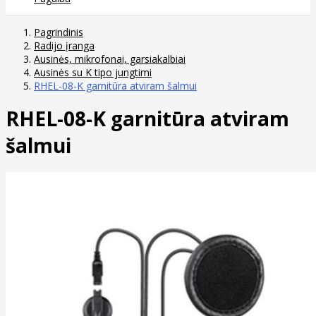
Pagrindinis
Radijo įranga
Ausinės, mikrofonai, garsiakalbiai
Ausinės su K tipo jungtimi
RHEL-08-K garnitūra atviram šalmui
RHEL-08-K garnitūra atviram
šalmui