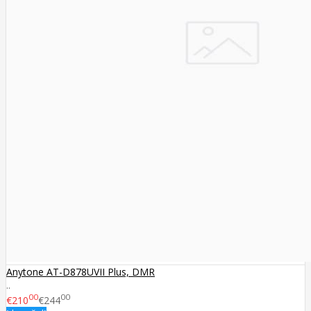
Anytone AT-D878UVII Plus, DMR
..
00
00
€210
€244