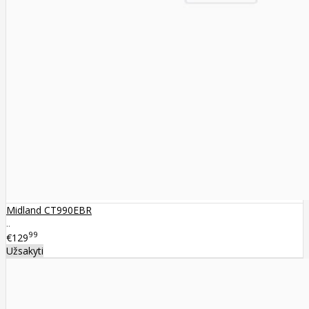
Midland CT990EBR
..
99
€129
Užsakyti