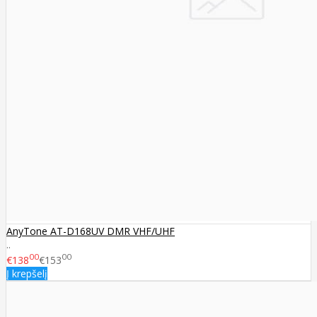
AnyTone AT-D168UV DMR VHF/UHF
..
00
00
€138
€153
Į krepšelį