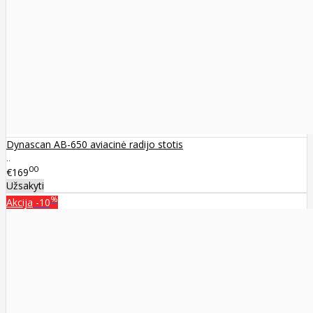
Dynascan AB-650 aviacinė radijo stotis
..
00
€169
Užsakyti
%
Akcija
-10