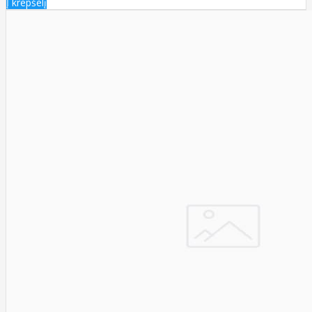
Į krepšelį