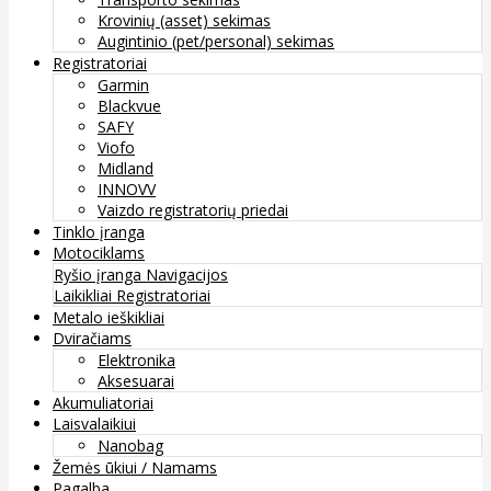
Krovinių (asset) sekimas
Augintinio (pet/personal) sekimas
Registratoriai
Garmin
Blackvue
SAFY
Viofo
Midland
INNOVV
Vaizdo registratorių priedai
Tinklo įranga
Motociklams
Ryšio įranga
Navigacijos
Laikikliai
Registratoriai
Metalo ieškikliai
Dviračiams
Elektronika
Aksesuarai
Akumuliatoriai
Laisvalaikiui
Nanobag
Žemės ūkiui / Namams
Pagalba