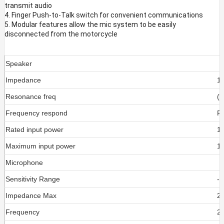
transmit audio
4. Finger Push-to-Talk switch for convenient communications
5. Modular features allow the mic system to be easily
disconnected from the motorcycle
Speaker
Impedance
1
Resonance freq
(
Frequency respond
F
Rated input power
1
Maximum input power
1
Microphone
Sensitivity Range
-
Impedance Max
2
Frequency
2