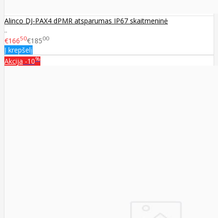
Alinco DJ-PAX4 dPMR atsparumas IP67 skaitmeninė
..
50
00
€166
€185
Į krepšelį
%
Akcija
-10