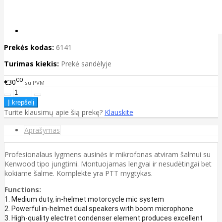
Prekės kodas:
6141
Turimas kiekis:
Prekė sandėlyje
00
€30
su PVM
Turite klausimų apie šią prekę?
Klauskite
Aprašymas
Profesionalaus lygmens ausinės ir mikrofonas atviram šalmui su
Kenwood tipo jungtimi. Montuojamas lengvai ir nesudėtingai bet
kokiame šalme. Komplekte yra PTT mygtykas.
Functions:
1. Medium duty, in-helmet motorcycle mic system
2. Powerful in-helmet dual speakers with boom microphone
3. High-quality electret condenser element produces excellent