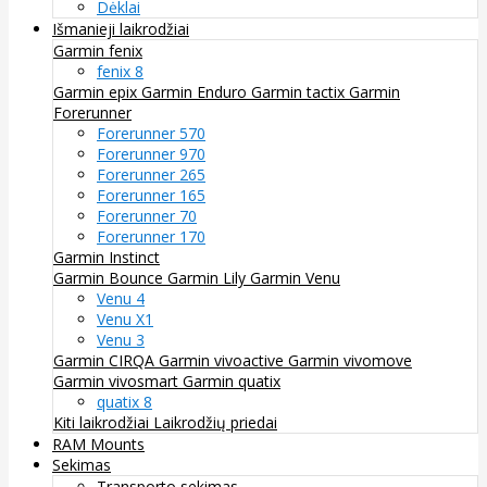
Dėklai
Išmanieji laikrodžiai
Garmin fenix
fenix 8
Garmin epix
Garmin Enduro
Garmin tactix
Garmin
Forerunner
Forerunner 570
Forerunner 970
Forerunner 265
Forerunner 165
Forerunner 70
Forerunner 170
Garmin Instinct
Garmin Bounce
Garmin Lily
Garmin Venu
Venu 4
Venu X1
Venu 3
Garmin CIRQA
Garmin vivoactive
Garmin vivomove
Garmin vivosmart
Garmin quatix
quatix 8
Kiti laikrodžiai
Laikrodžių priedai
RAM Mounts
Sekimas
Transporto sekimas