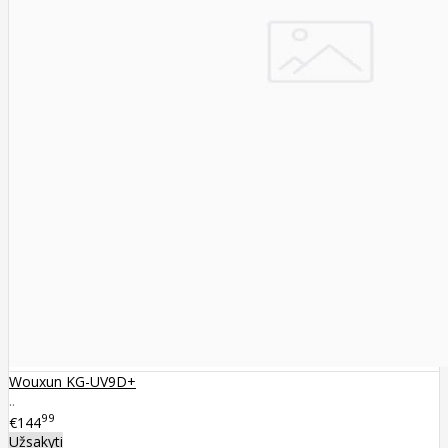
Wouxun KG-UV9D+
..
99
€144
Užsakyti